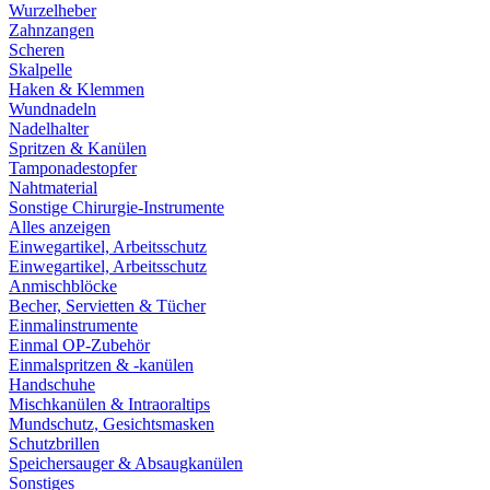
Wurzelheber
Zahnzangen
Scheren
Skalpelle
Haken & Klemmen
Wundnadeln
Nadelhalter
Spritzen & Kanülen
Tamponadestopfer
Nahtmaterial
Sonstige Chirurgie-Instrumente
Alles anzeigen
Einwegartikel, Arbeitsschutz
Einwegartikel, Arbeitsschutz
Anmischblöcke
Becher, Servietten & Tücher
Einmalinstrumente
Einmal OP-Zubehör
Einmalspritzen & -kanülen
Handschuhe
Mischkanülen & Intraoraltips
Mundschutz, Gesichtsmasken
Schutzbrillen
Speichersauger & Absaugkanülen
Sonstiges