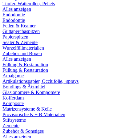
Tupfer, Watterollen, Pellets
Alles anzeigen
Endodontie
Endodontie
Feilen & Reamer
Guttaperchaspitzen
Papierspitzen
Sealer & Zemente
Wurzelfüllmaterialien
Zubehör und Boxen
Alles anzeigen
Füllung & Restauration
Füllung & Restauration
Amalgame
Artikulationspapier, Occlufolie, -sprays
Bondings & Ätzmittel
Glasionomere & Kompomere
Kofferdam
Komposite
Matrizensysteme & Keile
Provisorische K + B Materialien
Stiftsysteme
Zemente
Zubehör & Sonstiges
Alles anzeigen