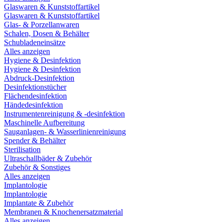
Glaswaren & Kunststoffartikel
Glaswaren & Kunststoffartikel
Glas- & Porzellanwaren
Schalen, Dosen & Behälter
Schubladeneinsätze
Alles anzeigen
Hygiene & Desinfektion
Hygiene & Desinfektion
Abdruck-Desinfektion
Desinfektionstücher
Flächendesinfektion
Händedesinfektion
Instrumentenreinigung & -desinfektion
Maschinelle Aufbereitung
Sauganlagen- & Wasserlinienreinigung
Spender & Behälter
Sterilisation
Ultraschallbäder & Zubehör
Zubehör & Sonstiges
Alles anzeigen
Implantologie
Implantologie
Implantate & Zubehör
Membranen & Knochenersatzmaterial
Alles anzeigen