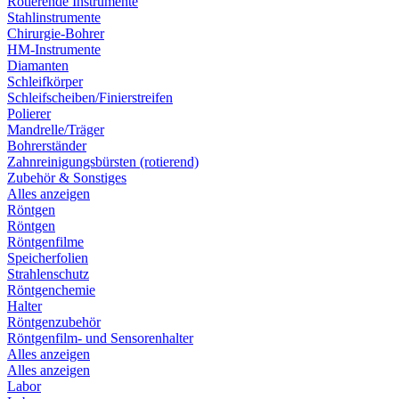
Rotierende Instrumente
Stahlinstrumente
Chirurgie-Bohrer
HM-Instrumente
Diamanten
Schleifkörper
Schleifscheiben/Finierstreifen
Polierer
Mandrelle/Träger
Bohrerständer
Zahnreinigungsbürsten (rotierend)
Zubehör & Sonstiges
Alles anzeigen
Röntgen
Röntgen
Röntgenfilme
Speicherfolien
Strahlenschutz
Röntgenchemie
Halter
Röntgenzubehör
Röntgenfilm- und Sensorenhalter
Alles anzeigen
Alles anzeigen
Labor