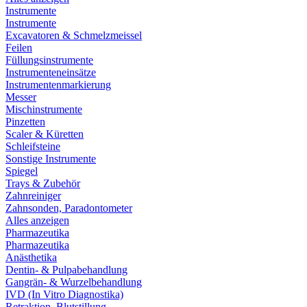
Instrumente
Instrumente
Excavatoren & Schmelzmeissel
Feilen
Füllungsinstrumente
Instrumenteneinsätze
Instrumentenmarkierung
Messer
Mischinstrumente
Pinzetten
Scaler & Küretten
Schleifsteine
Sonstige Instrumente
Spiegel
Trays & Zubehör
Zahnreiniger
Zahnsonden, Paradontometer
Alles anzeigen
Pharmazeutika
Pharmazeutika
Anästhetika
Dentin- & Pulpabehandlung
Gangrän- & Wurzelbehandlung
IVD (In Vitro Diagnostika)
Retraktion, Blutstillung