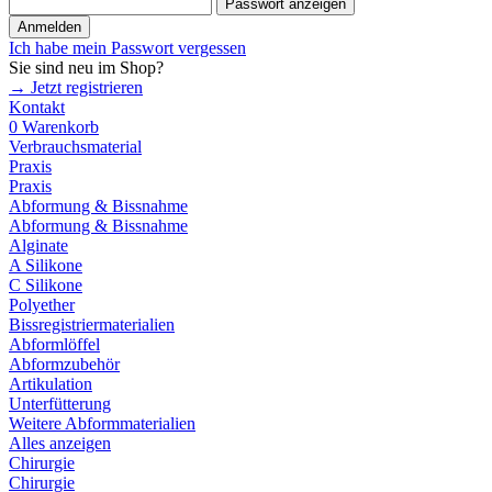
Passwort anzeigen
Anmelden
Ich habe mein Passwort vergessen
Sie sind neu im Shop?
→ Jetzt registrieren
Kontakt
0
Warenkorb
Verbrauchsmaterial
Praxis
Praxis
Abformung & Bissnahme
Abformung & Bissnahme
Alginate
A Silikone
C Silikone
Polyether
Bissregistriermaterialien
Abformlöffel
Abformzubehör
Artikulation
Unterfütterung
Weitere Abformmaterialien
Alles anzeigen
Chirurgie
Chirurgie