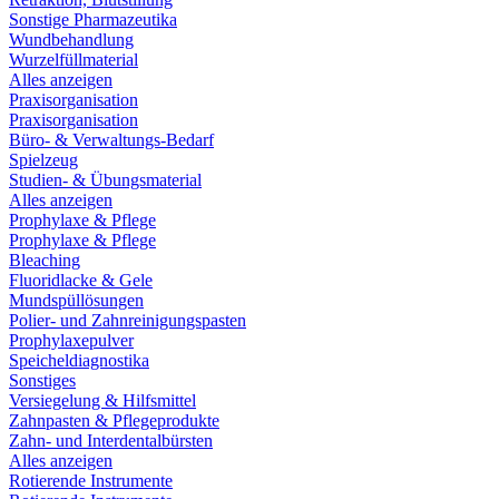
Sonstige Pharmazeutika
Wundbehandlung
Wurzelfüllmaterial
Alles anzeigen
Praxisorganisation
Praxisorganisation
Büro- & Verwaltungs-Bedarf
Spielzeug
Studien- & Übungsmaterial
Alles anzeigen
Prophylaxe & Pflege
Prophylaxe & Pflege
Bleaching
Fluoridlacke & Gele
Mundspüllösungen
Polier- und Zahnreinigungspasten
Prophylaxepulver
Speicheldiagnostika
Sonstiges
Versiegelung & Hilfsmittel
Zahnpasten & Pflegeprodukte
Zahn- und Interdentalbürsten
Alles anzeigen
Rotierende Instrumente