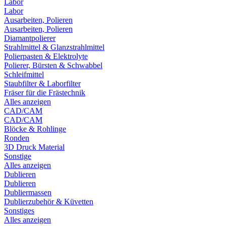
Labor
Labor
Ausarbeiten, Polieren
Ausarbeiten, Polieren
Diamantpolierer
Strahlmittel & Glanzstrahlmittel
Polierpasten & Elektrolyte
Polierer, Bürsten & Schwabbel
Schleifmittel
Staubfilter & Laborfilter
Fräser für die Frästechnik
Alles anzeigen
CAD/CAM
CAD/CAM
Blöcke & Rohlinge
Ronden
3D Druck Material
Sonstige
Alles anzeigen
Dublieren
Dublieren
Dubliermassen
Dublierzubehör & Küvetten
Sonstiges
Alles anzeigen