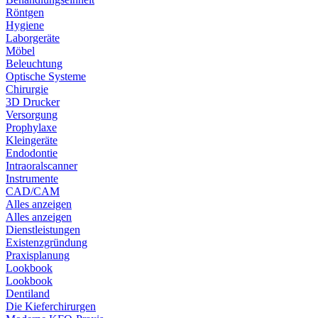
Röntgen
Hygiene
Laborgeräte
Möbel
Beleuchtung
Optische Systeme
Chirurgie
3D Drucker
Versorgung
Prophylaxe
Kleingeräte
Endodontie
Intraoralscanner
Instrumente
CAD/CAM
Alles anzeigen
Alles anzeigen
Dienstleistungen
Existenzgründung
Praxisplanung
Lookbook
Lookbook
Dentiland
Die Kieferchirurgen