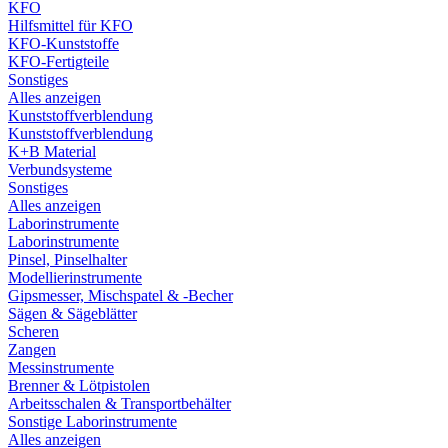
KFO
Hilfsmittel für KFO
KFO-Kunststoffe
KFO-Fertigteile
Sonstiges
Alles anzeigen
Kunststoffverblendung
Kunststoffverblendung
K+B Material
Verbundsysteme
Sonstiges
Alles anzeigen
Laborinstrumente
Laborinstrumente
Pinsel, Pinselhalter
Modellierinstrumente
Gipsmesser, Mischspatel & -Becher
Sägen & Sägeblätter
Scheren
Zangen
Messinstrumente
Brenner & Lötpistolen
Arbeitsschalen & Transportbehälter
Sonstige Laborinstrumente
Alles anzeigen