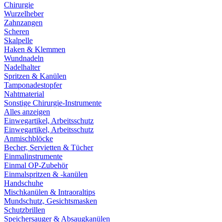
Chirurgie
Wurzelheber
Zahnzangen
Scheren
Skalpelle
Haken & Klemmen
Wundnadeln
Nadelhalter
Spritzen & Kanülen
Tamponadestopfer
Nahtmaterial
Sonstige Chirurgie-Instrumente
Alles anzeigen
Einwegartikel, Arbeitsschutz
Einwegartikel, Arbeitsschutz
Anmischblöcke
Becher, Servietten & Tücher
Einmalinstrumente
Einmal OP-Zubehör
Einmalspritzen & -kanülen
Handschuhe
Mischkanülen & Intraoraltips
Mundschutz, Gesichtsmasken
Schutzbrillen
Speichersauger & Absaugkanülen