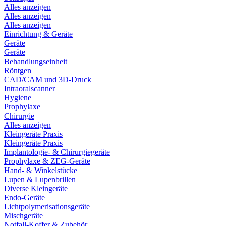
Alles anzeigen
Alles anzeigen
Alles anzeigen
Einrichtung & Geräte
Geräte
Geräte
Behandlungseinheit
Röntgen
CAD/CAM und 3D-Druck
Intraoralscanner
Hygiene
Prophylaxe
Chirurgie
Alles anzeigen
Kleingeräte Praxis
Kleingeräte Praxis
Implantologie- & Chirurgiegeräte
Prophylaxe & ZEG-Geräte
Hand- & Winkelstücke
Lupen & Lupenbrillen
Diverse Kleingeräte
Endo-Geräte
Lichtpolymerisationsgeräte
Mischgeräte
Notfall-Koffer & Zubehör