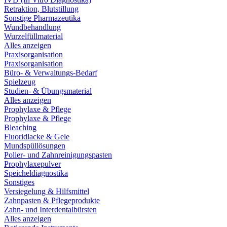
Retraktion, Blutstillung
Sonstige Pharmazeutika
Wundbehandlung
Wurzelfüllmaterial
Alles anzeigen
Praxisorganisation
Praxisorganisation
Büro- & Verwaltungs-Bedarf
Spielzeug
Studien- & Übungsmaterial
Alles anzeigen
Prophylaxe & Pflege
Prophylaxe & Pflege
Bleaching
Fluoridlacke & Gele
Mundspüllösungen
Polier- und Zahnreinigungspasten
Prophylaxepulver
Speicheldiagnostika
Sonstiges
Versiegelung & Hilfsmittel
Zahnpasten & Pflegeprodukte
Zahn- und Interdentalbürsten
Alles anzeigen