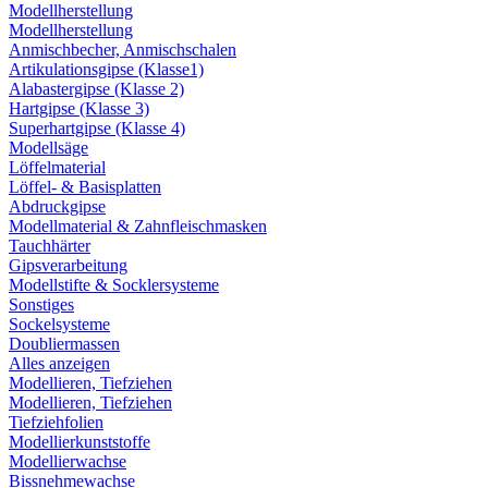
Modellherstellung
Modellherstellung
Anmischbecher, Anmischschalen
Artikulationsgipse (Klasse1)
Alabastergipse (Klasse 2)
Hartgipse (Klasse 3)
Superhartgipse (Klasse 4)
Modellsäge
Löffelmaterial
Löffel- & Basisplatten
Abdruckgipse
Modellmaterial & Zahnfleischmasken
Tauchhärter
Gipsverarbeitung
Modellstifte & Socklersysteme
Sonstiges
Sockelsysteme
Doubliermassen
Alles anzeigen
Modellieren, Tiefziehen
Modellieren, Tiefziehen
Tiefziehfolien
Modellierkunststoffe
Modellierwachse
Bissnehmewachse