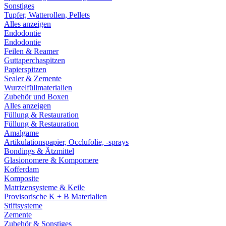
Sonstiges
Tupfer, Watterollen, Pellets
Alles anzeigen
Endodontie
Endodontie
Feilen & Reamer
Guttaperchaspitzen
Papierspitzen
Sealer & Zemente
Wurzelfüllmaterialien
Zubehör und Boxen
Alles anzeigen
Füllung & Restauration
Füllung & Restauration
Amalgame
Artikulationspapier, Occlufolie, -sprays
Bondings & Ätzmittel
Glasionomere & Kompomere
Kofferdam
Komposite
Matrizensysteme & Keile
Provisorische K + B Materialien
Stiftsysteme
Zemente
Zubehör & Sonstiges