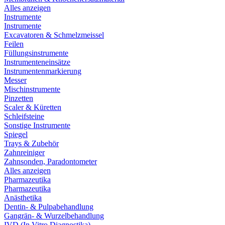
Alles anzeigen
Instrumente
Instrumente
Excavatoren & Schmelzmeissel
Feilen
Füllungsinstrumente
Instrumenteneinsätze
Instrumentenmarkierung
Messer
Mischinstrumente
Pinzetten
Scaler & Küretten
Schleifsteine
Sonstige Instrumente
Spiegel
Trays & Zubehör
Zahnreiniger
Zahnsonden, Paradontometer
Alles anzeigen
Pharmazeutika
Pharmazeutika
Anästhetika
Dentin- & Pulpabehandlung
Gangrän- & Wurzelbehandlung
IVD (In Vitro Diagnostika)