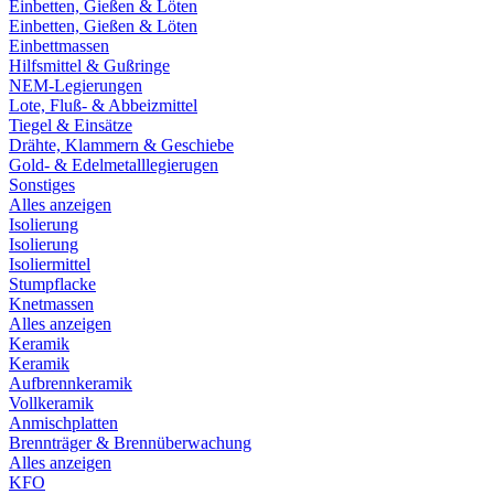
Einbetten, Gießen & Löten
Einbetten, Gießen & Löten
Einbettmassen
Hilfsmittel & Gußringe
NEM-Legierungen
Lote, Fluß- & Abbeizmittel
Tiegel & Einsätze
Drähte, Klammern & Geschiebe
Gold- & Edelmetalllegierugen
Sonstiges
Alles anzeigen
Isolierung
Isolierung
Isoliermittel
Stumpflacke
Knetmassen
Alles anzeigen
Keramik
Keramik
Aufbrennkeramik
Vollkeramik
Anmischplatten
Brennträger & Brennüberwachung
Alles anzeigen
KFO