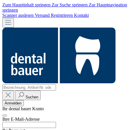
Zum Hauptinhalt springen
Zur Suche springen
Zur Hauptnavigation
springen
Scanner auslesen
Versand
Registrieren
Kontakt
Suchen
Anmelden
Ihr dental bauer Konto
Ihre E-Mail-Adresse