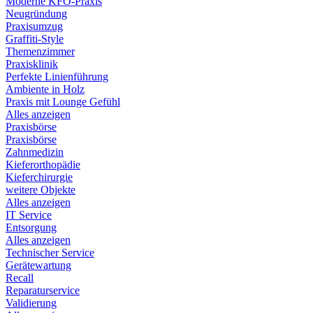
Moderne KFO-Praxis
Neugründung
Praxisumzug
Graffiti-Style
Themenzimmer
Praxisklinik
Perfekte Linienführung
Ambiente in Holz
Praxis mit Lounge Gefühl
Alles anzeigen
Praxisbörse
Praxisbörse
Zahnmedizin
Kieferorthopädie
Kieferchirurgie
weitere Objekte
Alles anzeigen
IT Service
Entsorgung
Alles anzeigen
Technischer Service
Gerätewartung
Recall
Reparaturservice
Validierung