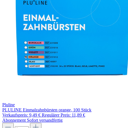
Pluline
PLULINE Einmalzahnbürsten orange, 100 Stück
Verkaufspreis:
9,49 €
Regulärer Preis:
11,89 €
Abonnement
Sofort versandfertig