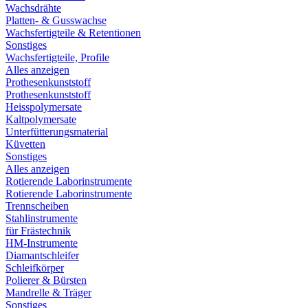
Wachsdrähte
Platten- & Gusswachse
Wachsfertigteile & Retentionen
Sonstiges
Wachsfertigteile, Profile
Alles anzeigen
Prothesenkunststoff
Prothesenkunststoff
Heisspolymersate
Kaltpolymersate
Unterfütterungsmaterial
Küvetten
Sonstiges
Alles anzeigen
Rotierende Laborinstrumente
Rotierende Laborinstrumente
Trennscheiben
Stahlinstrumente
für Frästechnik
HM-Instrumente
Diamantschleifer
Schleifkörper
Polierer & Bürsten
Mandrelle & Träger
Sonstiges