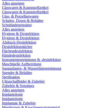
Alles anzeigen
Glaswaren & Kunststoffartikel
Glaswaren & Kunststoffartikel
Glas- & Porzellanwaren
Schalen, Dosen & Behälter
Schubladeneinsätze
Alles anzeigen
Hygiene & Desinfektion
Hygiene & Desinfektion
Abdruck-Desinfektion
Desinfektionstücher
Flächendesinfektion
Händedesinfektion
Instrumentenreinigung & -desinfektion
Maschinelle Aufbereitung
Sauganlagen- & Wasserlinienreinigung
Spender & Behälter
Sterilisation
Ultraschallbäder & Zubehör
Zubehör & Sonstiges
Alles anzeigen
Implantologie
Implantologie
Implantate & Zubehör
Membranen & Knochenersatzmaterial