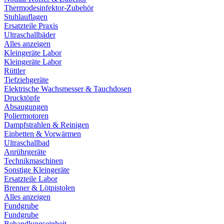
Thermodesinfektor-Zubehör
Stuhlauflagen
Ersatzteile Praxis
Ultraschallbäder
Alles anzeigen
Kleingeräte Labor
Kleingeräte Labor
Rüttler
Tiefziehgeräte
Elektrische Wachsmesser & Tauchdosen
Drucktöpfe
Absaugungen
Poliermotoren
Dampfstrahlen & Reinigen
Einbetten & Vorwärmen
Ultraschallbad
Anrührgeräte
Technikmaschinen
Sonstige Kleingeräte
Ersatzteile Labor
Brenner & Lötpistolen
Alles anzeigen
Fundgrube
Fundgrube
Behandlungseinheit