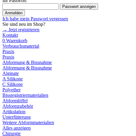
Ihr Passwort
Passwort anzeigen
Anmelden
Ich habe mein Passwort vergessen
Sie sind neu im Shop?
→ Jetzt registrieren
Kontakt
0
Warenkorb
Verbrauchsmaterial
Praxis
Praxis
Abformung & Bissnahme
Abformung & Bissnahme
Alginate
A Silikone
C Silikone
Polyether
Bissregistriermaterialien
Abformlöffel
Abformzubehör
Artikulation
Unterfütterung
Weitere Abformmaterialien
Alles anzeigen
Chirurgie