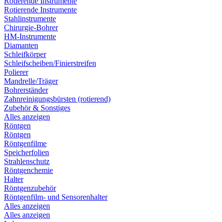
Rotierende Instrumente
Rotierende Instrumente
Stahlinstrumente
Chirurgie-Bohrer
HM-Instrumente
Diamanten
Schleifkörper
Schleifscheiben/Finierstreifen
Polierer
Mandrelle/Träger
Bohrerständer
Zahnreinigungsbürsten (rotierend)
Zubehör & Sonstiges
Alles anzeigen
Röntgen
Röntgen
Röntgenfilme
Speicherfolien
Strahlenschutz
Röntgenchemie
Halter
Röntgenzubehör
Röntgenfilm- und Sensorenhalter
Alles anzeigen
Alles anzeigen