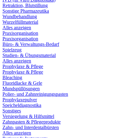
Retraktion, Blutstillung
Sonstige Pharmazeutika
Wundbehandlung
Wurzelfüllmaterial
Alles anzeigen
Praxisorganisation
Praxisorganisation
Büro- & Verwaltungs-Bedarf
Spielzeug
Studien- & Übungsmaterial
Alles anzeigen
Prophylaxe & Pflege
Prophylaxe & Pflege
Bleaching
Fluoridlacke & Gele
Mundspüllösungen
Polier- und Zahnreinigungspasten
Prophylaxepulver
Speicheldiagnostika
Sonstiges
Versiegelung & Hilfsmittel
Zahnpasten & Pflegeprodukte
Zahn- und Interdentalbürsten
Alles anzeigen