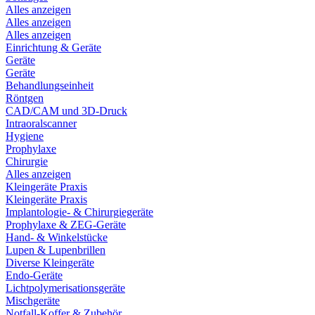
Alles anzeigen
Alles anzeigen
Alles anzeigen
Einrichtung & Geräte
Geräte
Geräte
Behandlungseinheit
Röntgen
CAD/CAM und 3D-Druck
Intraoralscanner
Hygiene
Prophylaxe
Chirurgie
Alles anzeigen
Kleingeräte Praxis
Kleingeräte Praxis
Implantologie- & Chirurgiegeräte
Prophylaxe & ZEG-Geräte
Hand- & Winkelstücke
Lupen & Lupenbrillen
Diverse Kleingeräte
Endo-Geräte
Lichtpolymerisationsgeräte
Mischgeräte
Notfall-Koffer & Zubehör