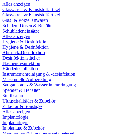
Alles anzeigen
Glaswaren & Kunststoffartikel
Glaswaren & Kunststoffartikel
Glas- & Porzellanwaren
Schalen, Dosen & Behälter
Schubladeneinsätze
Alles anzeigen
Hygiene & Desinfektion
Hygiene & Desinfektion
Abdruck-Desinfektion
Desinfektionstücher
Flächendesinfektion
Händedesinfektion
Instrumentenreinigung & -desinfektion
Maschinelle Aufbereitung
Sauganlagen- & Wasserlinienreinigung
Spender & Behälter
Sterilisation
Ultraschallbäder & Zubehör
Zubehör & Sonstiges
Alles anzeigen
Implantologie
Implantologie
Implantate & Zubehör
Membranen & Knochenersatzmaterial