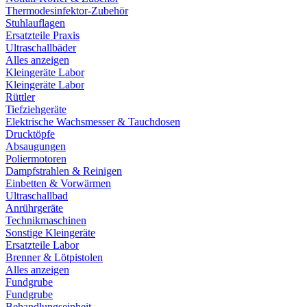
Thermodesinfektor-Zubehör
Stuhlauflagen
Ersatzteile Praxis
Ultraschallbäder
Alles anzeigen
Kleingeräte Labor
Kleingeräte Labor
Rüttler
Tiefziehgeräte
Elektrische Wachsmesser & Tauchdosen
Drucktöpfe
Absaugungen
Poliermotoren
Dampfstrahlen & Reinigen
Einbetten & Vorwärmen
Ultraschallbad
Anrührgeräte
Technikmaschinen
Sonstige Kleingeräte
Ersatzteile Labor
Brenner & Lötpistolen
Alles anzeigen
Fundgrube
Fundgrube
Behandlungseinheit