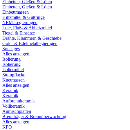
Einbetten, Gießen & Löten
Einbetten, Gießen & Löten
Einbettmassen
Hilfsmittel & Gußringe
NEM-Legierungen
Lote, Fluß- & Abbeizmittel
Tiegel & Einsätze
Drähte, Klammern & Geschiebe
Gold- & Edelmetalllegierugen
Sonstiges
Alles anzeigen
Isolierung
Isolierung
Isoliermittel
Stumpflacke
Knetmassen
Alles anzeigen
Keramik
Keramik
Aufbrennkeramik
Vollkeramik
Anmischplatten
Brennträger & Brennüberwachung
Alles anzeigen
KFO