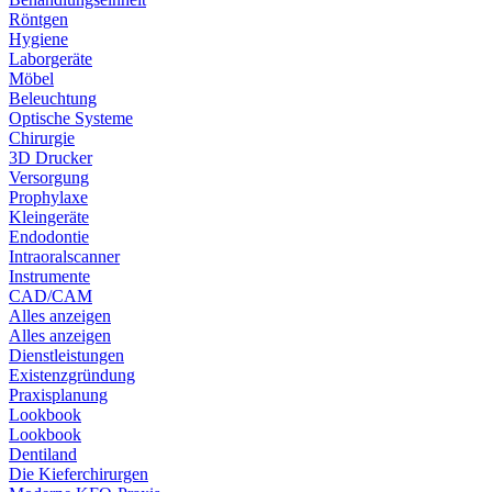
Röntgen
Hygiene
Laborgeräte
Möbel
Beleuchtung
Optische Systeme
Chirurgie
3D Drucker
Versorgung
Prophylaxe
Kleingeräte
Endodontie
Intraoralscanner
Instrumente
CAD/CAM
Alles anzeigen
Alles anzeigen
Dienstleistungen
Existenzgründung
Praxisplanung
Lookbook
Lookbook
Dentiland
Die Kieferchirurgen