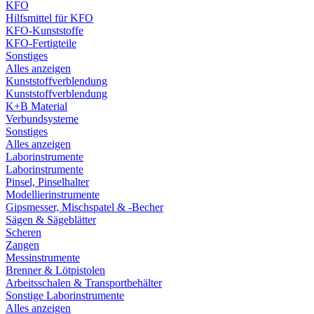
KFO
Hilfsmittel für KFO
KFO-Kunststoffe
KFO-Fertigteile
Sonstiges
Alles anzeigen
Kunststoffverblendung
Kunststoffverblendung
K+B Material
Verbundsysteme
Sonstiges
Alles anzeigen
Laborinstrumente
Laborinstrumente
Pinsel, Pinselhalter
Modellierinstrumente
Gipsmesser, Mischspatel & -Becher
Sägen & Sägeblätter
Scheren
Zangen
Messinstrumente
Brenner & Lötpistolen
Arbeitsschalen & Transportbehälter
Sonstige Laborinstrumente
Alles anzeigen