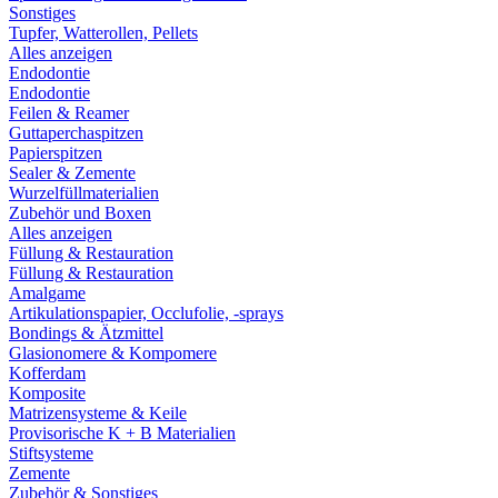
Sonstiges
Tupfer, Watterollen, Pellets
Alles anzeigen
Endodontie
Endodontie
Feilen & Reamer
Guttaperchaspitzen
Papierspitzen
Sealer & Zemente
Wurzelfüllmaterialien
Zubehör und Boxen
Alles anzeigen
Füllung & Restauration
Füllung & Restauration
Amalgame
Artikulationspapier, Occlufolie, -sprays
Bondings & Ätzmittel
Glasionomere & Kompomere
Kofferdam
Komposite
Matrizensysteme & Keile
Provisorische K + B Materialien
Stiftsysteme
Zemente
Zubehör & Sonstiges