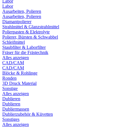
Labor
Labor
Ausarbeiten, Polieren
Ausarbeiten, Polieren
Diamantpolierer
Strahlmittel & Glanzstrahlmittel
Polierpasten & Elektrolyte
Polierer, Bürsten & Schwabbel
Schleifmittel
Staubfilter & Laborfilter
Fräser für die Frästechnik
Alles anzeigen
CAD/CAM
CAD/CAM
Blöcke & Rohlinge
Ronden
3D Druck Material
Sonstige
Alles anzeigen
Dublieren
Dublieren
Dubliermassen
Dublierzubehör & Küvetten
Sonstiges
Alles anzeigen