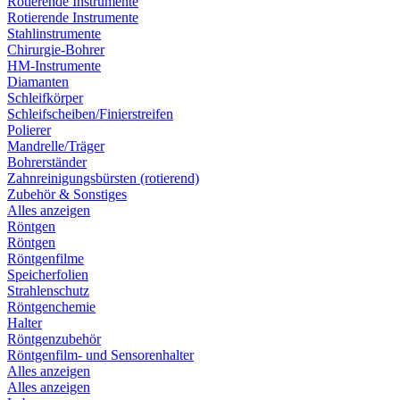
Rotierende Instrumente
Rotierende Instrumente
Stahlinstrumente
Chirurgie-Bohrer
HM-Instrumente
Diamanten
Schleifkörper
Schleifscheiben/Finierstreifen
Polierer
Mandrelle/Träger
Bohrerständer
Zahnreinigungsbürsten (rotierend)
Zubehör & Sonstiges
Alles anzeigen
Röntgen
Röntgen
Röntgenfilme
Speicherfolien
Strahlenschutz
Röntgenchemie
Halter
Röntgenzubehör
Röntgenfilm- und Sensorenhalter
Alles anzeigen
Alles anzeigen