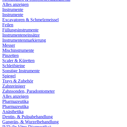
Alles anzeigen
Instrumente
Instrumente
Excavatoren & Schmelzmeissel
Feilen
Füllungsinstrumente
Instrumenteneinsätze
Instrumentenmarkierung
Messer
Mischinstrumente
Pinzetten
Scaler & Küretten
Schleifsteine
Sonstige Instrumente
Spiegel
Trays & Zubehör
Zahnreiniger
Zahnsonden, Paradontometer
Alles anzeigen
Pharmazeutika
Pharmazeutika
Anästhetika
Dentin- & Pulpabehandlung
Gangrän- & Wurzelbehandlung
IVD (In Vitro Diagnostika)