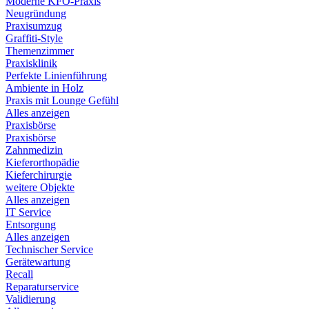
Moderne KFO-Praxis
Neugründung
Praxisumzug
Graffiti-Style
Themenzimmer
Praxisklinik
Perfekte Linienführung
Ambiente in Holz
Praxis mit Lounge Gefühl
Alles anzeigen
Praxisbörse
Praxisbörse
Zahnmedizin
Kieferorthopädie
Kieferchirurgie
weitere Objekte
Alles anzeigen
IT Service
Entsorgung
Alles anzeigen
Technischer Service
Gerätewartung
Recall
Reparaturservice
Validierung