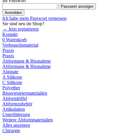
Ihr Passwort
Passwort anzeigen
Anmelden
Ich habe mein Passwort vergessen
Sie sind neu im Shop?
→ Jetzt registrieren
Kontakt
0
Warenkorb
Verbrauchsmaterial
Praxis
Praxis
Abformung & Bissnahme
Abformung & Bissnahme
Alginate
A Silikone
C Silikone
Polyether
Bissregistriermaterialien
Abformlöffel
Abformzubehör
Artikulation
Unterfütterung
Weitere Abformmaterialien
Alles anzeigen
Chirurgie