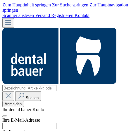
Zum Hauptinhalt springen
Zur Suche springen
Zur Hauptnavigation
springen
Scanner auslesen
Versand
Registrieren
Kontakt
Suchen
Anmelden
Ihr dental bauer Konto
Ihre E-Mail-Adresse