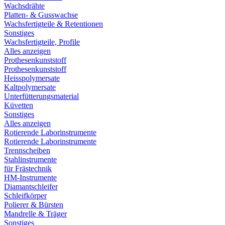
Wachsdrähte
Platten- & Gusswachse
Wachsfertigteile & Retentionen
Sonstiges
Wachsfertigteile, Profile
Alles anzeigen
Prothesenkunststoff
Prothesenkunststoff
Heisspolymersate
Kaltpolymersate
Unterfütterungsmaterial
Küvetten
Sonstiges
Alles anzeigen
Rotierende Laborinstrumente
Rotierende Laborinstrumente
Trennscheiben
Stahlinstrumente
für Frästechnik
HM-Instrumente
Diamantschleifer
Schleifkörper
Polierer & Bürsten
Mandrelle & Träger
Sonstiges