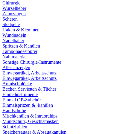
Chirurgie
Wurzelheber
Zahnzangen
Scheren
Skalpelle
Haken & Klemmen
Wundnadeln
Nadelhalter
Spritzen & Kanülen
Tamponadestopfer
Nahtmaterial
Sonstige Chirurgie-Instrumente
Alles anzeigen
Einwegartikel, Arbeitsschutz
Einwegartikel, Arbeitsschutz
Anmischblöcke
Becher, Servietten & Tücher
Einmalinstrumente
Einmal OP-Zubehör
Einmalspritzen & -kanülen
Handschuhe
Mischkanülen & Intraoraltips
Mundschutz, Gesichtsmasken
Schutzbrillen
Speichersauger & Absaugkanülen