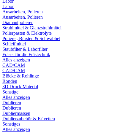
Labor
Labor
Ausarbeiten, Polieren
Ausarbeiten, Polieren
Diamantpolierer
Strahlmittel & Glanzstrahlmittel
Polierpasten & Elektrolyte
Polierer, Bürsten & Schwabbel
Schleifmittel
Staubfilter & Laborfilter
Fräser für die Frästechnik
Alles anzeigen
CAD/CAM
CAD/CAM
Blöcke & Rohlinge
Ronden
3D Druck Material
Sonstige
Alles anzeigen
Dublieren
Dublieren
Dubliermassen
Dublierzubehör & Küvetten
Sonstiges
Alles anzeigen