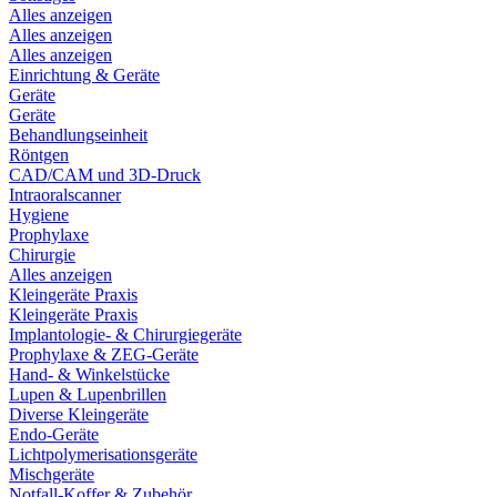
Alles anzeigen
Alles anzeigen
Alles anzeigen
Einrichtung & Geräte
Geräte
Geräte
Behandlungseinheit
Röntgen
CAD/CAM und 3D-Druck
Intraoralscanner
Hygiene
Prophylaxe
Chirurgie
Alles anzeigen
Kleingeräte Praxis
Kleingeräte Praxis
Implantologie- & Chirurgiegeräte
Prophylaxe & ZEG-Geräte
Hand- & Winkelstücke
Lupen & Lupenbrillen
Diverse Kleingeräte
Endo-Geräte
Lichtpolymerisationsgeräte
Mischgeräte
Notfall-Koffer & Zubehör