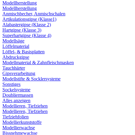
Modellherstellung
Modellherstellung
Anmischbecher, Anmischschalen
Artikulationsgipse (Klasse1)
Alabastergipse (Klasse 2)
Hartgipse (Klasse 3)
Superhartgipse (Klasse 4)
Modellsäge
Löffelmaterial
Löffel- & Basisplatten
Abdruckgipse
Modellmaterial & Zahnfleischmasken
Tauchhärter
Gipsverarbeitung
Modellstifte & Socklersysteme
Sonstiges
Sockelsysteme
Doubliermassen
Alles anzeigen
Modellieren, Tiefziehen
Modellieren, Tiefziehen
Tiefziehfolien
Modellierkunststoffe
Modellierwachse
Bissnehmewachse