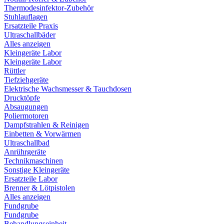
Thermodesinfektor-Zubehör
Stuhlauflagen
Ersatzteile Praxis
Ultraschallbäder
Alles anzeigen
Kleingeräte Labor
Kleingeräte Labor
Rüttler
Tiefziehgeräte
Elektrische Wachsmesser & Tauchdosen
Drucktöpfe
Absaugungen
Poliermotoren
Dampfstrahlen & Reinigen
Einbetten & Vorwärmen
Ultraschallbad
Anrührgeräte
Technikmaschinen
Sonstige Kleingeräte
Ersatzteile Labor
Brenner & Lötpistolen
Alles anzeigen
Fundgrube
Fundgrube
Behandlungseinheit