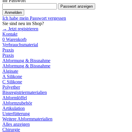
Ihr Passwort
Passwort anzeigen
Anmelden
Ich habe mein Passwort vergessen
Sie sind neu im Shop?
→ Jetzt registrieren
Kontakt
0
Warenkorb
Verbrauchsmaterial
Praxis
Praxis
Abformung & Bissnahme
Abformung & Bissnahme
Alginate
A Silikone
C Silikone
Polyether
Bissregistriermaterialien
Abformlöffel
Abformzubehör
Artikulation
Unterfütterung
Weitere Abformmaterialien
Alles anzeigen
Chirurgie