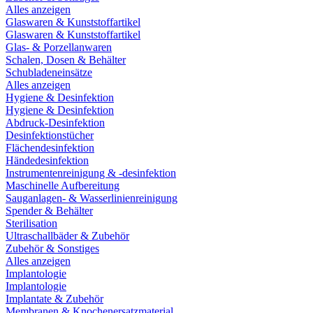
Alles anzeigen
Glaswaren & Kunststoffartikel
Glaswaren & Kunststoffartikel
Glas- & Porzellanwaren
Schalen, Dosen & Behälter
Schubladeneinsätze
Alles anzeigen
Hygiene & Desinfektion
Hygiene & Desinfektion
Abdruck-Desinfektion
Desinfektionstücher
Flächendesinfektion
Händedesinfektion
Instrumentenreinigung & -desinfektion
Maschinelle Aufbereitung
Sauganlagen- & Wasserlinienreinigung
Spender & Behälter
Sterilisation
Ultraschallbäder & Zubehör
Zubehör & Sonstiges
Alles anzeigen
Implantologie
Implantologie
Implantate & Zubehör
Membranen & Knochenersatzmaterial