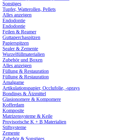
Sonstiges
Tupfer, Watterollen, Pellets
Alles anzeigen
Endodontie
Endodontie
Feilen & Reamer
Guttaperchaspitzen
Papierspitzen
Sealer & Zemente
Wurzelfüllmaterialien
Zubehör und Boxen
Alles anzeigen
Füllung & Restauration
Füllung & Restauration
Amalgame
Artikulationspapier, Occlufolie, -sprays
Bondings & Ätzmittel
Glasionomere & Kompomere
Kofferdam
Komposite
Matrizensysteme & Keile
Provisorische K + B Materialien
Stiftsysteme
Zemente
Zubehör & Sonstiges