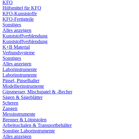
KFO
Hilfsmittel für KFO
KFO-Kunststoffe
KFO-Fertigteile
Sonstiges
Alles anzeigen
Kunststoffverblendung
Kunststoffverblendung
K+B Material
Verbundsysteme
Sonstiges
Alles anzeigen
Laborinstrumente
Laborinstrumente
Pinsel, Pinselhalter
Modellierinstrumente
Gipsmesser, Mischspatel & -Becher
Sägen & Sägeblätter
Scheren
Zangen
Messinstrumente
Brenner & Lötpistolen
Arbeitsschalen & Transportbehälter
Sonstige Laborinstrumente
Alles anzeigen