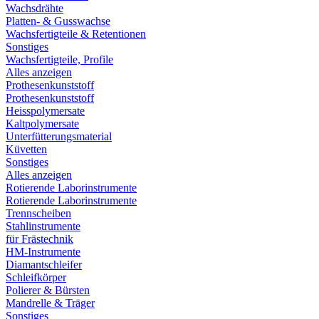
Wachsdrähte
Platten- & Gusswachse
Wachsfertigteile & Retentionen
Sonstiges
Wachsfertigteile, Profile
Alles anzeigen
Prothesenkunststoff
Prothesenkunststoff
Heisspolymersate
Kaltpolymersate
Unterfütterungsmaterial
Küvetten
Sonstiges
Alles anzeigen
Rotierende Laborinstrumente
Rotierende Laborinstrumente
Trennscheiben
Stahlinstrumente
für Frästechnik
HM-Instrumente
Diamantschleifer
Schleifkörper
Polierer & Bürsten
Mandrelle & Träger
Sonstiges