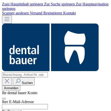
Zum Hauptinhalt springen
Zur Suche springen
Zur Hauptnavigation
springen
Scanner auslesen
Versand
Registrieren
Kontakt
Suchen
Anmelden
Ihr dental bauer Konto
Ihre E-Mail-Adresse