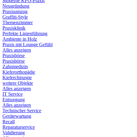
Moderne KFO-Praxis
Neugründung
Praxisumzug
Graffiti-Style
Themenzimmer
Praxisklinik
Perfekte Linienführung
Ambiente in Holz
Praxis mit Lounge Gefühl
Alles anzeigen
Praxisbörse
Praxisbörse
Zahnmedizin
Kieferorthopädie
Kieferchirurgie
weitere Objekte
Alles anzeigen
IT Service
Entsorgung
Alles anzeigen
Technischer Service
Gerätewartung
Recall
Reparaturservice
Validierung