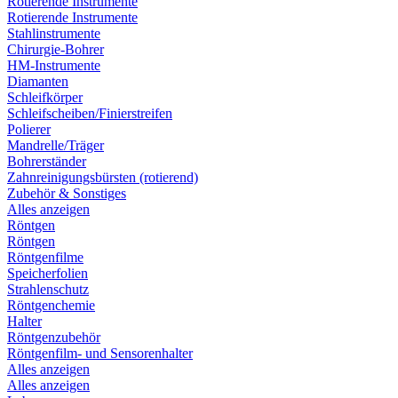
Rotierende Instrumente
Rotierende Instrumente
Stahlinstrumente
Chirurgie-Bohrer
HM-Instrumente
Diamanten
Schleifkörper
Schleifscheiben/Finierstreifen
Polierer
Mandrelle/Träger
Bohrerständer
Zahnreinigungsbürsten (rotierend)
Zubehör & Sonstiges
Alles anzeigen
Röntgen
Röntgen
Röntgenfilme
Speicherfolien
Strahlenschutz
Röntgenchemie
Halter
Röntgenzubehör
Röntgenfilm- und Sensorenhalter
Alles anzeigen
Alles anzeigen