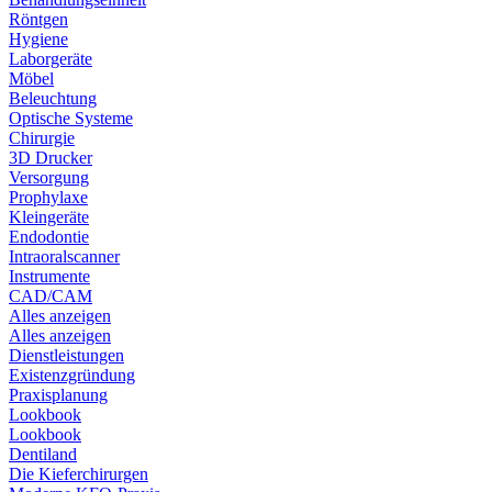
Röntgen
Hygiene
Laborgeräte
Möbel
Beleuchtung
Optische Systeme
Chirurgie
3D Drucker
Versorgung
Prophylaxe
Kleingeräte
Endodontie
Intraoralscanner
Instrumente
CAD/CAM
Alles anzeigen
Alles anzeigen
Dienstleistungen
Existenzgründung
Praxisplanung
Lookbook
Lookbook
Dentiland
Die Kieferchirurgen