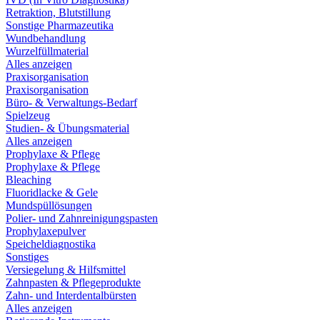
Retraktion, Blutstillung
Sonstige Pharmazeutika
Wundbehandlung
Wurzelfüllmaterial
Alles anzeigen
Praxisorganisation
Praxisorganisation
Büro- & Verwaltungs-Bedarf
Spielzeug
Studien- & Übungsmaterial
Alles anzeigen
Prophylaxe & Pflege
Prophylaxe & Pflege
Bleaching
Fluoridlacke & Gele
Mundspüllösungen
Polier- und Zahnreinigungspasten
Prophylaxepulver
Speicheldiagnostika
Sonstiges
Versiegelung & Hilfsmittel
Zahnpasten & Pflegeprodukte
Zahn- und Interdentalbürsten
Alles anzeigen