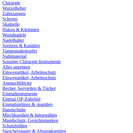
Chirurgie
Wurzelheber
Zahnzangen
Scheren
Skalpelle
Haken & Klemmen
Wundnadeln
Nadelhalter
Spritzen & Kanülen
Tamponadestopfer
Nahtmaterial
Sonstige Chirurgie-Instrumente
Alles anzeigen
Einwegartikel, Arbeitsschutz
Einwegartikel, Arbeitsschutz
Anmischblöcke
Becher, Servietten & Tücher
Einmalinstrumente
Einmal OP-Zubehör
Einmalspritzen & -kanülen
Handschuhe
Mischkanülen & Intraoraltips
Mundschutz, Gesichtsmasken
Schutzbrillen
Speichersauger & Absaugkanülen