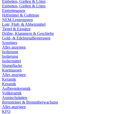
Einbetten, Gießen & Löten
Einbetten, Gießen & Löten
Einbettmassen
Hilfsmittel & Gußringe
NEM-Legierungen
Lote, Fluß- & Abbeizmittel
Tiegel & Einsätze
Drähte, Klammern & Geschiebe
Gold- & Edelmetalllegierugen
Sonstiges
Alles anzeigen
Isolierung
Isolierung
Isoliermittel
Stumpflacke
Knetmassen
Alles anzeigen
Keramik
Keramik
Aufbrennkeramik
Vollkeramik
Anmischplatten
Brennträger & Brennüberwachung
Alles anzeigen
KFO