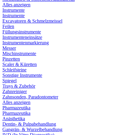
Alles anzeigen
Instrumente
Instrumente
Excavatoren & Schmelzmeissel
Feilen
Füllungsinstrumente
Instrumenteneinsätze
Instrumentenmarkierung
Messer
Mischinstrumente
Pinzetten
Scaler & Küretten
Schleifsteine
Sonstige Instrumente
Spiegel
Trays & Zubehör
Zahnreiniger
Zahnsonden, Paradontometer
Alles anzeigen
Pharmazeutika
Pharmazeutika
Anästhetika
Dentin- & Pulpabehandlung
Gangrän- & Wurzelbehandlung
IVD (In Vitro Diagnostika)