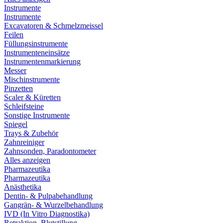
Instrumente
Instrumente
Excavatoren & Schmelzmeissel
Feilen
Füllungsinstrumente
Instrumenteneinsätze
Instrumentenmarkierung
Messer
Mischinstrumente
Pinzetten
Scaler & Küretten
Schleifsteine
Sonstige Instrumente
Spiegel
Trays & Zubehör
Zahnreiniger
Zahnsonden, Paradontometer
Alles anzeigen
Pharmazeutika
Pharmazeutika
Anästhetika
Dentin- & Pulpabehandlung
Gangrän- & Wurzelbehandlung
IVD (In Vitro Diagnostika)
Retraktion, Blutstillung