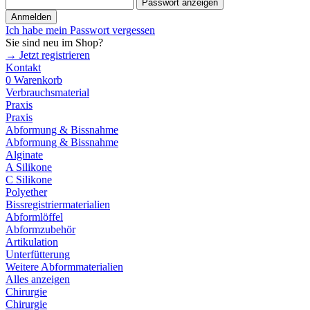
Passwort anzeigen
Anmelden
Ich habe mein Passwort vergessen
Sie sind neu im Shop?
→ Jetzt registrieren
Kontakt
0
Warenkorb
Verbrauchsmaterial
Praxis
Praxis
Abformung & Bissnahme
Abformung & Bissnahme
Alginate
A Silikone
C Silikone
Polyether
Bissregistriermaterialien
Abformlöffel
Abformzubehör
Artikulation
Unterfütterung
Weitere Abformmaterialien
Alles anzeigen
Chirurgie
Chirurgie