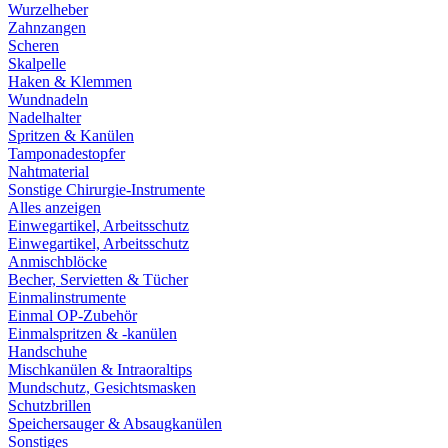
Wurzelheber
Zahnzangen
Scheren
Skalpelle
Haken & Klemmen
Wundnadeln
Nadelhalter
Spritzen & Kanülen
Tamponadestopfer
Nahtmaterial
Sonstige Chirurgie-Instrumente
Alles anzeigen
Einwegartikel, Arbeitsschutz
Einwegartikel, Arbeitsschutz
Anmischblöcke
Becher, Servietten & Tücher
Einmalinstrumente
Einmal OP-Zubehör
Einmalspritzen & -kanülen
Handschuhe
Mischkanülen & Intraoraltips
Mundschutz, Gesichtsmasken
Schutzbrillen
Speichersauger & Absaugkanülen
Sonstiges