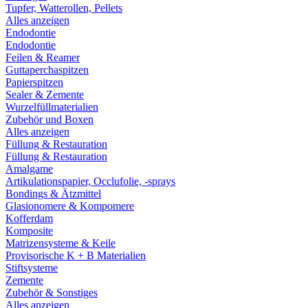
Tupfer, Watterollen, Pellets
Alles anzeigen
Endodontie
Endodontie
Feilen & Reamer
Guttaperchaspitzen
Papierspitzen
Sealer & Zemente
Wurzelfüllmaterialien
Zubehör und Boxen
Alles anzeigen
Füllung & Restauration
Füllung & Restauration
Amalgame
Artikulationspapier, Occlufolie, -sprays
Bondings & Ätzmittel
Glasionomere & Kompomere
Kofferdam
Komposite
Matrizensysteme & Keile
Provisorische K + B Materialien
Stiftsysteme
Zemente
Zubehör & Sonstiges
Alles anzeigen