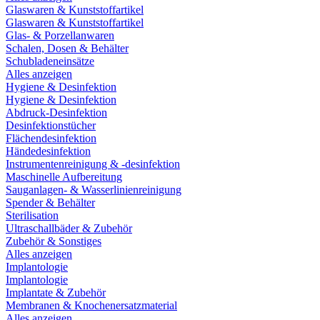
Glaswaren & Kunststoffartikel
Glaswaren & Kunststoffartikel
Glas- & Porzellanwaren
Schalen, Dosen & Behälter
Schubladeneinsätze
Alles anzeigen
Hygiene & Desinfektion
Hygiene & Desinfektion
Abdruck-Desinfektion
Desinfektionstücher
Flächendesinfektion
Händedesinfektion
Instrumentenreinigung & -desinfektion
Maschinelle Aufbereitung
Sauganlagen- & Wasserlinienreinigung
Spender & Behälter
Sterilisation
Ultraschallbäder & Zubehör
Zubehör & Sonstiges
Alles anzeigen
Implantologie
Implantologie
Implantate & Zubehör
Membranen & Knochenersatzmaterial
Alles anzeigen