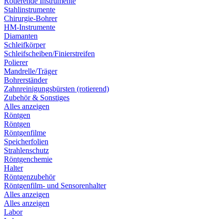
Rotierende Instrumente
Stahlinstrumente
Chirurgie-Bohrer
HM-Instrumente
Diamanten
Schleifkörper
Schleifscheiben/Finierstreifen
Polierer
Mandrelle/Träger
Bohrerständer
Zahnreinigungsbürsten (rotierend)
Zubehör & Sonstiges
Alles anzeigen
Röntgen
Röntgen
Röntgenfilme
Speicherfolien
Strahlenschutz
Röntgenchemie
Halter
Röntgenzubehör
Röntgenfilm- und Sensorenhalter
Alles anzeigen
Alles anzeigen
Labor