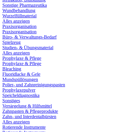
Sonstige Pharmazeutika
Wundbehandlung
Wurzelfüllmaterial
Alles anzeigen
Praxisorganisation
Praxisorganisation
Büro- & Verwaltungs-Bedarf
Spielzeug
Studien- & Übungsmaterial
Alles anzeigen
Prophylaxe & Pflege
Prophylaxe & Pflege
Bleaching
Fluoridlacke & Gele
Mundspüllösungen
Polier- und Zahnreinigungspasten
Prophylaxepulver
Speicheldiagnostika
Sonstiges
Versiegelung & Hilfsmittel
Zahnpasten & Pflegeprodukte
Zahn- und Interdentalbürsten
Alles anzeigen
Rotierende Instrumente