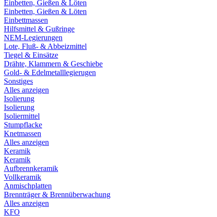
Einbetten, Gießen & Löten
Einbetten, Gießen & Löten
Einbettmassen
Hilfsmittel & Gußringe
NEM-Legierungen
Lote, Fluß- & Abbeizmittel
Tiegel & Einsätze
Drähte, Klammern & Geschiebe
Gold- & Edelmetalllegierugen
Sonstiges
Alles anzeigen
Isolierung
Isolierung
Isoliermittel
Stumpflacke
Knetmassen
Alles anzeigen
Keramik
Keramik
Aufbrennkeramik
Vollkeramik
Anmischplatten
Brennträger & Brennüberwachung
Alles anzeigen
KFO