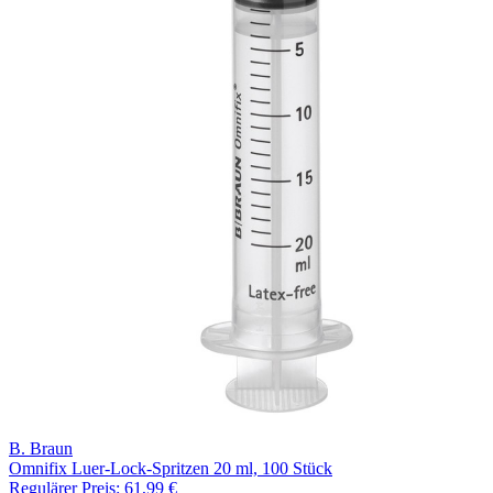
B. Braun
Omnifix Luer-Lock-Spritzen 20 ml, 100 Stück
Regulärer Preis:
61,99 €