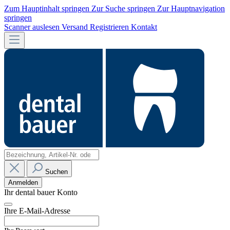
Zum Hauptinhalt springen
Zur Suche springen
Zur Hauptnavigation
springen
Scanner auslesen
Versand
Registrieren
Kontakt
Suchen
Anmelden
Ihr dental bauer Konto
Ihre E-Mail-Adresse