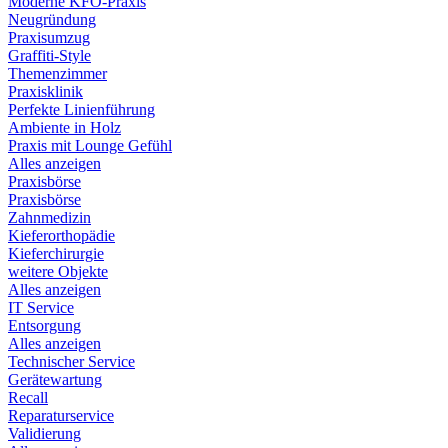
Moderne KFO-Praxis
Neugründung
Praxisumzug
Graffiti-Style
Themenzimmer
Praxisklinik
Perfekte Linienführung
Ambiente in Holz
Praxis mit Lounge Gefühl
Alles anzeigen
Praxisbörse
Praxisbörse
Zahnmedizin
Kieferorthopädie
Kieferchirurgie
weitere Objekte
Alles anzeigen
IT Service
Entsorgung
Alles anzeigen
Technischer Service
Gerätewartung
Recall
Reparaturservice
Validierung