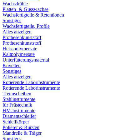
Wachsdrähte
Platten- & Gusswachse
Wachsfertigteile & Retentionen
Sonstiges
Wachsfertigteile, Profile
Alles anzeigen
Prothesenkunststoff
Prothesenkunststoff
Heisspolymersate
Kaltpolymersate
Unterfütterungsmaterial
Küvetten
Sonstiges
Alles anzeigen
Rotierende Laborinstrumente
Rotierende Laborinstrumente
Trennscheiben
Stahlinstrumente
für Frästechnik
HM-Instrumente
Diamantschleifer
Schleifkörper
Polierer & Bürsten
Mandrelle & Träger
Sonstiges