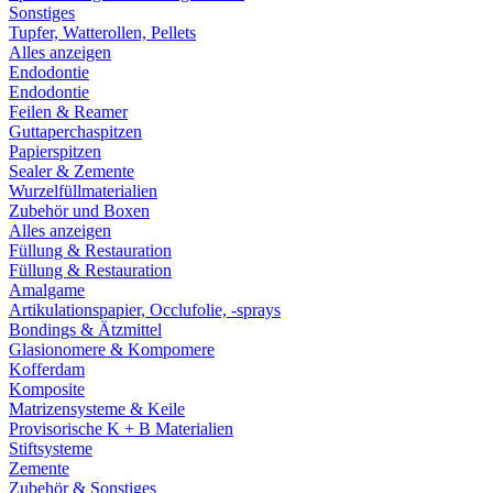
Sonstiges
Tupfer, Watterollen, Pellets
Alles anzeigen
Endodontie
Endodontie
Feilen & Reamer
Guttaperchaspitzen
Papierspitzen
Sealer & Zemente
Wurzelfüllmaterialien
Zubehör und Boxen
Alles anzeigen
Füllung & Restauration
Füllung & Restauration
Amalgame
Artikulationspapier, Occlufolie, -sprays
Bondings & Ätzmittel
Glasionomere & Kompomere
Kofferdam
Komposite
Matrizensysteme & Keile
Provisorische K + B Materialien
Stiftsysteme
Zemente
Zubehör & Sonstiges