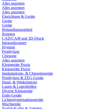
Alles anzeigen
Alles anzeigen
Alles anzeigen
Einrichtung & Geräte
Geräte
Geräte
Behandlungseinheit
Röntgen
CAD/CAM und 3D-Druck
Intraoralscanner
Hygiene
Prophylaxe
Chirurgie
Alles anzeigen
Kleingeräte Praxis
Kleingeräte Praxis
Implantologie- & Chirurgiegeräte
Prophylaxe & ZEG-Geräte
Hand- & Winkelstücke
Lupen & Lupenbrillen
Diverse Kleingeräte
Endo-Geräte
Lichtpolymerisationsgeräte
Mischgeräte
Notfall-Koffer & Zubehör