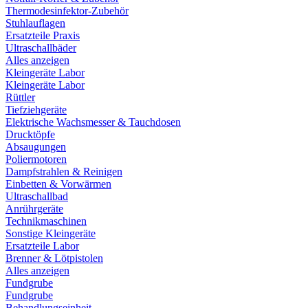
Thermodesinfektor-Zubehör
Stuhlauflagen
Ersatzteile Praxis
Ultraschallbäder
Alles anzeigen
Kleingeräte Labor
Kleingeräte Labor
Rüttler
Tiefziehgeräte
Elektrische Wachsmesser & Tauchdosen
Drucktöpfe
Absaugungen
Poliermotoren
Dampfstrahlen & Reinigen
Einbetten & Vorwärmen
Ultraschallbad
Anrührgeräte
Technikmaschinen
Sonstige Kleingeräte
Ersatzteile Labor
Brenner & Lötpistolen
Alles anzeigen
Fundgrube
Fundgrube
Behandlungseinheit