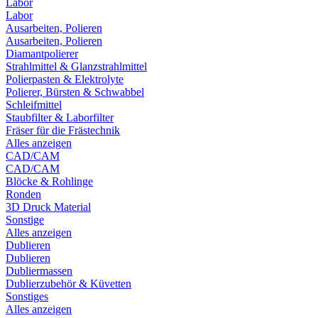
Labor
Labor
Ausarbeiten, Polieren
Ausarbeiten, Polieren
Diamantpolierer
Strahlmittel & Glanzstrahlmittel
Polierpasten & Elektrolyte
Polierer, Bürsten & Schwabbel
Schleifmittel
Staubfilter & Laborfilter
Fräser für die Frästechnik
Alles anzeigen
CAD/CAM
CAD/CAM
Blöcke & Rohlinge
Ronden
3D Druck Material
Sonstige
Alles anzeigen
Dublieren
Dublieren
Dubliermassen
Dublierzubehör & Küvetten
Sonstiges
Alles anzeigen