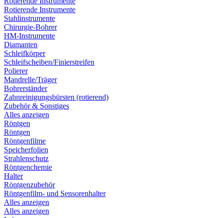
Rotierende Instrumente
Rotierende Instrumente
Stahlinstrumente
Chirurgie-Bohrer
HM-Instrumente
Diamanten
Schleifkörper
Schleifscheiben/Finierstreifen
Polierer
Mandrelle/Träger
Bohrerständer
Zahnreinigungsbürsten (rotierend)
Zubehör & Sonstiges
Alles anzeigen
Röntgen
Röntgen
Röntgenfilme
Speicherfolien
Strahlenschutz
Röntgenchemie
Halter
Röntgenzubehör
Röntgenfilm- und Sensorenhalter
Alles anzeigen
Alles anzeigen