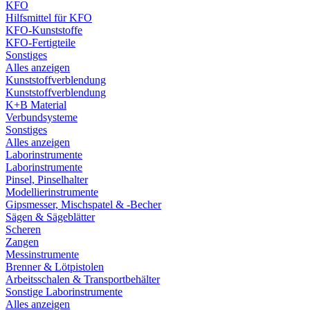
KFO
Hilfsmittel für KFO
KFO-Kunststoffe
KFO-Fertigteile
Sonstiges
Alles anzeigen
Kunststoffverblendung
Kunststoffverblendung
K+B Material
Verbundsysteme
Sonstiges
Alles anzeigen
Laborinstrumente
Laborinstrumente
Pinsel, Pinselhalter
Modellierinstrumente
Gipsmesser, Mischspatel & -Becher
Sägen & Sägeblätter
Scheren
Zangen
Messinstrumente
Brenner & Lötpistolen
Arbeitsschalen & Transportbehälter
Sonstige Laborinstrumente
Alles anzeigen