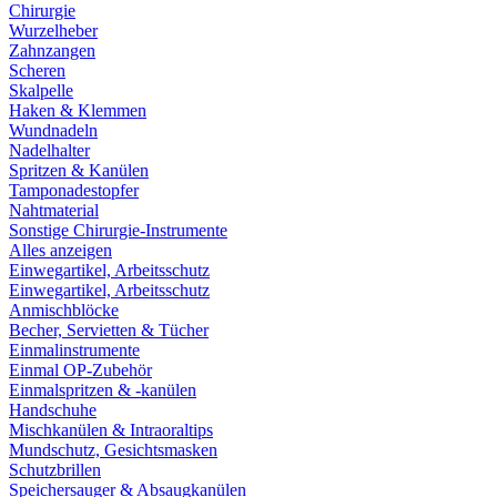
Chirurgie
Wurzelheber
Zahnzangen
Scheren
Skalpelle
Haken & Klemmen
Wundnadeln
Nadelhalter
Spritzen & Kanülen
Tamponadestopfer
Nahtmaterial
Sonstige Chirurgie-Instrumente
Alles anzeigen
Einwegartikel, Arbeitsschutz
Einwegartikel, Arbeitsschutz
Anmischblöcke
Becher, Servietten & Tücher
Einmalinstrumente
Einmal OP-Zubehör
Einmalspritzen & -kanülen
Handschuhe
Mischkanülen & Intraoraltips
Mundschutz, Gesichtsmasken
Schutzbrillen
Speichersauger & Absaugkanülen