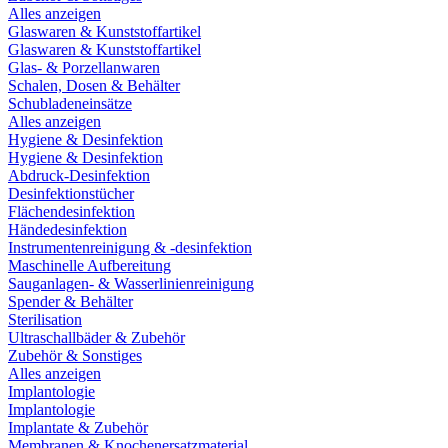
Alles anzeigen
Glaswaren & Kunststoffartikel
Glaswaren & Kunststoffartikel
Glas- & Porzellanwaren
Schalen, Dosen & Behälter
Schubladeneinsätze
Alles anzeigen
Hygiene & Desinfektion
Hygiene & Desinfektion
Abdruck-Desinfektion
Desinfektionstücher
Flächendesinfektion
Händedesinfektion
Instrumentenreinigung & -desinfektion
Maschinelle Aufbereitung
Sauganlagen- & Wasserlinienreinigung
Spender & Behälter
Sterilisation
Ultraschallbäder & Zubehör
Zubehör & Sonstiges
Alles anzeigen
Implantologie
Implantologie
Implantate & Zubehör
Membranen & Knochenersatzmaterial