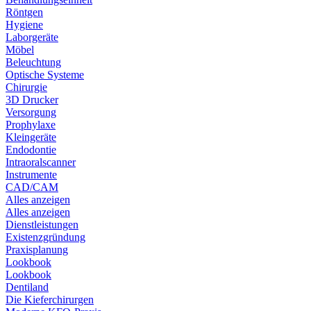
Röntgen
Hygiene
Laborgeräte
Möbel
Beleuchtung
Optische Systeme
Chirurgie
3D Drucker
Versorgung
Prophylaxe
Kleingeräte
Endodontie
Intraoralscanner
Instrumente
CAD/CAM
Alles anzeigen
Alles anzeigen
Dienstleistungen
Existenzgründung
Praxisplanung
Lookbook
Lookbook
Dentiland
Die Kieferchirurgen