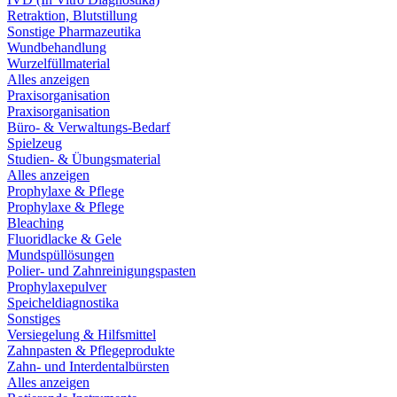
Retraktion, Blutstillung
Sonstige Pharmazeutika
Wundbehandlung
Wurzelfüllmaterial
Alles anzeigen
Praxisorganisation
Praxisorganisation
Büro- & Verwaltungs-Bedarf
Spielzeug
Studien- & Übungsmaterial
Alles anzeigen
Prophylaxe & Pflege
Prophylaxe & Pflege
Bleaching
Fluoridlacke & Gele
Mundspüllösungen
Polier- und Zahnreinigungspasten
Prophylaxepulver
Speicheldiagnostika
Sonstiges
Versiegelung & Hilfsmittel
Zahnpasten & Pflegeprodukte
Zahn- und Interdentalbürsten
Alles anzeigen