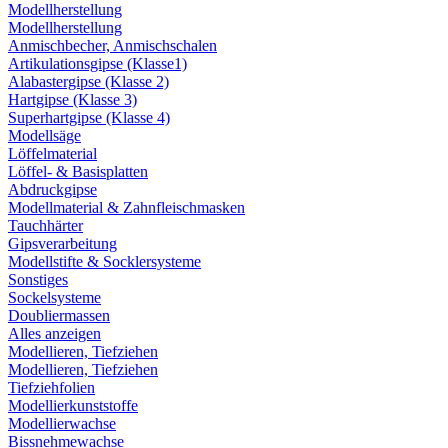
Modellherstellung
Modellherstellung
Anmischbecher, Anmischschalen
Artikulationsgipse (Klasse1)
Alabastergipse (Klasse 2)
Hartgipse (Klasse 3)
Superhartgipse (Klasse 4)
Modellsäge
Löffelmaterial
Löffel- & Basisplatten
Abdruckgipse
Modellmaterial & Zahnfleischmasken
Tauchhärter
Gipsverarbeitung
Modellstifte & Socklersysteme
Sonstiges
Sockelsysteme
Doubliermassen
Alles anzeigen
Modellieren, Tiefziehen
Modellieren, Tiefziehen
Tiefziehfolien
Modellierkunststoffe
Modellierwachse
Bissnehmewachse