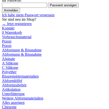
Ihr Passwort
Passwort anzeigen
Anmelden
Ich habe mein Passwort vergessen
Sie sind neu im Shop?
→ Jetzt registrieren
Kontakt
0
Warenkorb
Verbrauchsmaterial
Praxis
Praxis
Abformung & Bissnahme
Abformung & Bissnahme
Alginate
A Silikone
C Silikone
Polyether
Bissregistriermaterialien
Abformlöffel
Abformzubehör
Artikulation
Unterfütterung
Weitere Abformmaterialien
Alles anzeigen
Chirurgie