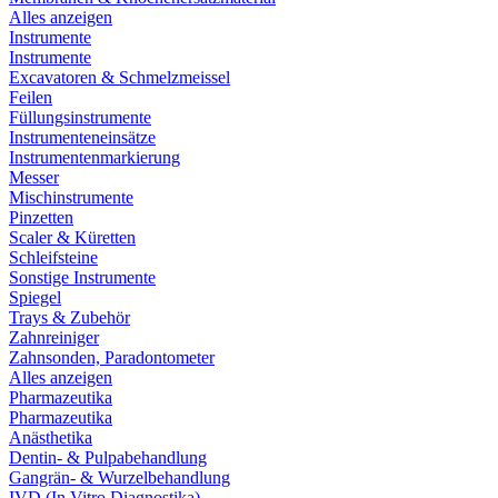
Alles anzeigen
Instrumente
Instrumente
Excavatoren & Schmelzmeissel
Feilen
Füllungsinstrumente
Instrumenteneinsätze
Instrumentenmarkierung
Messer
Mischinstrumente
Pinzetten
Scaler & Küretten
Schleifsteine
Sonstige Instrumente
Spiegel
Trays & Zubehör
Zahnreiniger
Zahnsonden, Paradontometer
Alles anzeigen
Pharmazeutika
Pharmazeutika
Anästhetika
Dentin- & Pulpabehandlung
Gangrän- & Wurzelbehandlung
IVD (In Vitro Diagnostika)