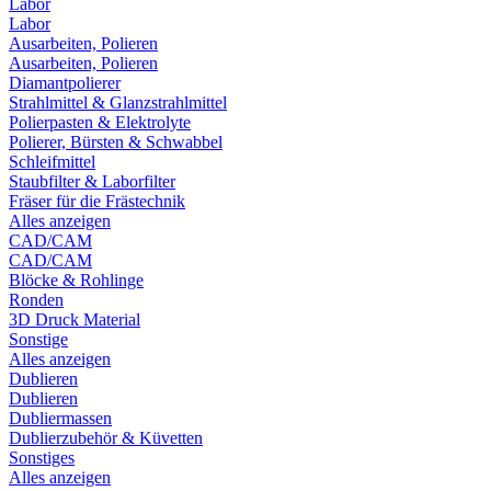
Labor
Labor
Ausarbeiten, Polieren
Ausarbeiten, Polieren
Diamantpolierer
Strahlmittel & Glanzstrahlmittel
Polierpasten & Elektrolyte
Polierer, Bürsten & Schwabbel
Schleifmittel
Staubfilter & Laborfilter
Fräser für die Frästechnik
Alles anzeigen
CAD/CAM
CAD/CAM
Blöcke & Rohlinge
Ronden
3D Druck Material
Sonstige
Alles anzeigen
Dublieren
Dublieren
Dubliermassen
Dublierzubehör & Küvetten
Sonstiges
Alles anzeigen