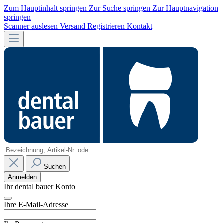
Zum Hauptinhalt springen
Zur Suche springen
Zur Hauptnavigation
springen
Scanner auslesen
Versand
Registrieren
Kontakt
Suchen
Anmelden
Ihr dental bauer Konto
Ihre E-Mail-Adresse