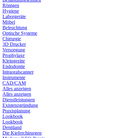
Röntgen
Hygiene
Laborgeräte
Möbel
Beleuchtung
Optische Systeme
Chirurgie
3D Drucker
Versorgung
Prophylaxe
Kleingeräte
Endodontie
Intraoralscanner
Instrumente
CAD/CAM
Alles anzeigen
Alles anzeigen
Dienstleistungen
Existenzgründung
Praxisplanung
Lookbook
Lookbook
Dentiland
Die Kieferchirurgen