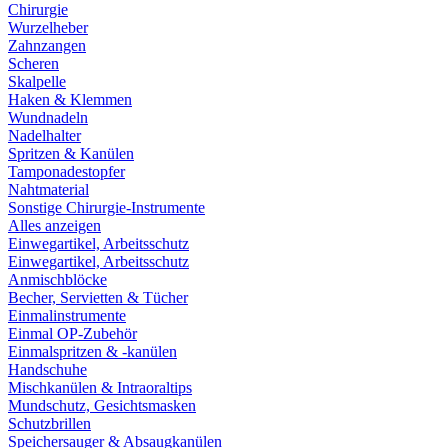
Chirurgie
Wurzelheber
Zahnzangen
Scheren
Skalpelle
Haken & Klemmen
Wundnadeln
Nadelhalter
Spritzen & Kanülen
Tamponadestopfer
Nahtmaterial
Sonstige Chirurgie-Instrumente
Alles anzeigen
Einwegartikel, Arbeitsschutz
Einwegartikel, Arbeitsschutz
Anmischblöcke
Becher, Servietten & Tücher
Einmalinstrumente
Einmal OP-Zubehör
Einmalspritzen & -kanülen
Handschuhe
Mischkanülen & Intraoraltips
Mundschutz, Gesichtsmasken
Schutzbrillen
Speichersauger & Absaugkanülen