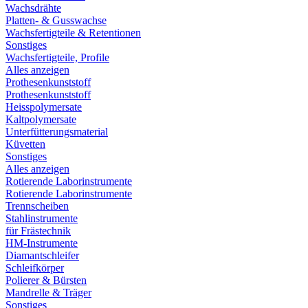
Wachsdrähte
Platten- & Gusswachse
Wachsfertigteile & Retentionen
Sonstiges
Wachsfertigteile, Profile
Alles anzeigen
Prothesenkunststoff
Prothesenkunststoff
Heisspolymersate
Kaltpolymersate
Unterfütterungsmaterial
Küvetten
Sonstiges
Alles anzeigen
Rotierende Laborinstrumente
Rotierende Laborinstrumente
Trennscheiben
Stahlinstrumente
für Frästechnik
HM-Instrumente
Diamantschleifer
Schleifkörper
Polierer & Bürsten
Mandrelle & Träger
Sonstiges