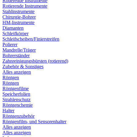
Rotierende Instrumente
Rotierende Instrumente
Stahlinstrumente
Chirurgie-Bohrer
HM-Instrumente
Diamanten
Schleifkörper
Schleifscheiben/Finierstreifen
Polierer
Mandrelle/Träger
Bohrerständer
Zahnreinigungsbürsten (rotierend)
Zubehör & Sonstiges
Alles anzeigen
Röntgen
Röntgen
Röntgenfilme
Speicherfolien
Strahlenschutz
Röntgenchemie
Halter
Röntgenzubehör
Röntgenfilm- und Sensorenhalter
Alles anzeigen
Alles anzeigen