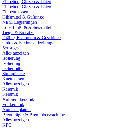
Einbetten, Gießen & Löten
Einbetten, Gießen & Löten
Einbettmassen
Hilfsmittel & Gußringe
NEM-Legierungen
Lote, Fluß- & Abbeizmittel
Tiegel & Einsätze
Drähte, Klammern & Geschiebe
Gold- & Edelmetalllegierugen
Sonstiges
Alles anzeigen
Isolierung
Isolierung
Isoliermittel
Stumpflacke
Knetmassen
Alles anzeigen
Keramik
Keramik
Aufbrennkeramik
Vollkeramik
Anmischplatten
Brennträger & Brennüberwachung
Alles anzeigen
KFO