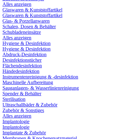
Alles anzeigen
Glaswaren & Kunststoffartikel
Glaswaren & Kunststoffartikel
Glas- & Porzellanwaren
Schalen, Dosen & Behälter
Schubladeneinsätze
Alles anzeigen
Hygiene & Desinfektion
Hygiene & Desinfektion
Abdruck-Desinfektion
Desinfektionstücher
Flächendesinfektion
Händedesinfektion
Instrumentenreinigung & -desinfektion
Maschinelle Aufbereitung
Sauganlagen- & Wasserlinienreinigung
Spender & Behälter
Sterilisation
Ultraschallbäder & Zubehör
Zubehör & Sonstiges
Alles anzeigen
Implantologie
Implantologie
Implantate & Zubehör
Membranen & Knochenersatzmaterial