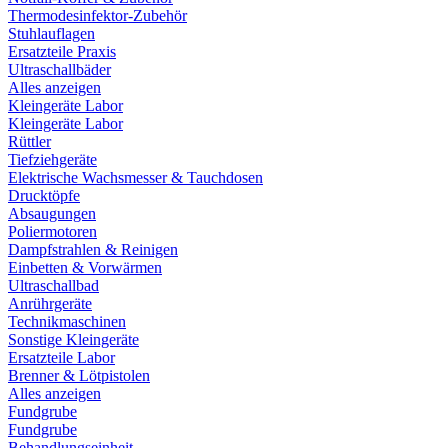
Thermodesinfektor-Zubehör
Stuhlauflagen
Ersatzteile Praxis
Ultraschallbäder
Alles anzeigen
Kleingeräte Labor
Kleingeräte Labor
Rüttler
Tiefziehgeräte
Elektrische Wachsmesser & Tauchdosen
Drucktöpfe
Absaugungen
Poliermotoren
Dampfstrahlen & Reinigen
Einbetten & Vorwärmen
Ultraschallbad
Anrührgeräte
Technikmaschinen
Sonstige Kleingeräte
Ersatzteile Labor
Brenner & Lötpistolen
Alles anzeigen
Fundgrube
Fundgrube
Behandlungseinheit