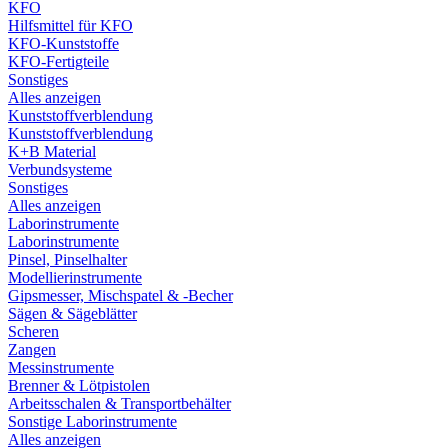
KFO
Hilfsmittel für KFO
KFO-Kunststoffe
KFO-Fertigteile
Sonstiges
Alles anzeigen
Kunststoffverblendung
Kunststoffverblendung
K+B Material
Verbundsysteme
Sonstiges
Alles anzeigen
Laborinstrumente
Laborinstrumente
Pinsel, Pinselhalter
Modellierinstrumente
Gipsmesser, Mischspatel & -Becher
Sägen & Sägeblätter
Scheren
Zangen
Messinstrumente
Brenner & Lötpistolen
Arbeitsschalen & Transportbehälter
Sonstige Laborinstrumente
Alles anzeigen