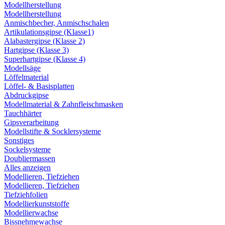
Modellherstellung
Modellherstellung
Anmischbecher, Anmischschalen
Artikulationsgipse (Klasse1)
Alabastergipse (Klasse 2)
Hartgipse (Klasse 3)
Superhartgipse (Klasse 4)
Modellsäge
Löffelmaterial
Löffel- & Basisplatten
Abdruckgipse
Modellmaterial & Zahnfleischmasken
Tauchhärter
Gipsverarbeitung
Modellstifte & Socklersysteme
Sonstiges
Sockelsysteme
Doubliermassen
Alles anzeigen
Modellieren, Tiefziehen
Modellieren, Tiefziehen
Tiefziehfolien
Modellierkunststoffe
Modellierwachse
Bissnehmewachse