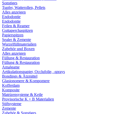
Sonstiges
Tupfer, Watterollen, Pellets
Alles anzeigen
Endodontie
Endodontie
Feilen & Reamer
Guttaperchaspitzen
Papierspitzen
Sealer & Zemente
Wurzelfüllmaterialien
Zubehör und Boxen
Alles anzeigen
Füllung & Restauration
Füllung & Restauration
Amalgame
Artikulationspapier, Occlufolie, -sprays
Bondings & Ätzmittel
Glasionomere & Kompomere
Kofferdam
Komposite
Matrizensysteme & Keile
Provisorische K + B Materialien
Stiftsysteme
Zemente
Zubehör & Sonstiges