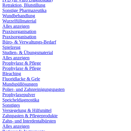
Retraktion, Blutstillung
Sonstige Pharmazeutika
Wundbehandlung
Wurzelfüllmaterial
Alles anzeigen
Praxisorganisation
Praxisorganisation
Büro- & Verwaltungs-Bedarf
Spielzeug
Studien- & Übungsmaterial
Alles anzeigen
Prophylaxe & Pflege
Prophylaxe & Pflege
Bleaching
Fluoridlacke & Gele
Mundspüllösungen
Polier- und Zahnreinigungspasten
Prophylaxepulver
Speicheldiagnostika
Sonstiges
Versiegelung & Hilfsmittel
Zahnpasten & Pflegeprodukte
Zahn- und Interdentalbürsten
Alles anzeigen