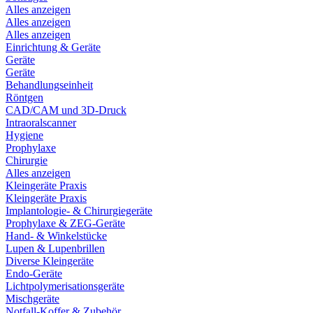
Alles anzeigen
Alles anzeigen
Alles anzeigen
Einrichtung & Geräte
Geräte
Geräte
Behandlungseinheit
Röntgen
CAD/CAM und 3D-Druck
Intraoralscanner
Hygiene
Prophylaxe
Chirurgie
Alles anzeigen
Kleingeräte Praxis
Kleingeräte Praxis
Implantologie- & Chirurgiegeräte
Prophylaxe & ZEG-Geräte
Hand- & Winkelstücke
Lupen & Lupenbrillen
Diverse Kleingeräte
Endo-Geräte
Lichtpolymerisationsgeräte
Mischgeräte
Notfall-Koffer & Zubehör