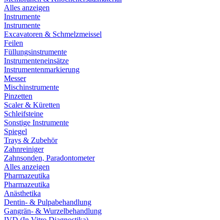
Alles anzeigen
Instrumente
Instrumente
Excavatoren & Schmelzmeissel
Feilen
Füllungsinstrumente
Instrumenteneinsätze
Instrumentenmarkierung
Messer
Mischinstrumente
Pinzetten
Scaler & Küretten
Schleifsteine
Sonstige Instrumente
Spiegel
Trays & Zubehör
Zahnreiniger
Zahnsonden, Paradontometer
Alles anzeigen
Pharmazeutika
Pharmazeutika
Anästhetika
Dentin- & Pulpabehandlung
Gangrän- & Wurzelbehandlung
IVD (In Vitro Diagnostika)