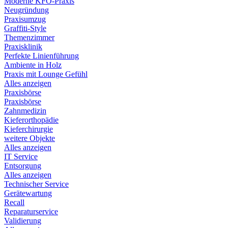
Moderne KFO-Praxis
Neugründung
Praxisumzug
Graffiti-Style
Themenzimmer
Praxisklinik
Perfekte Linienführung
Ambiente in Holz
Praxis mit Lounge Gefühl
Alles anzeigen
Praxisbörse
Praxisbörse
Zahnmedizin
Kieferorthopädie
Kieferchirurgie
weitere Objekte
Alles anzeigen
IT Service
Entsorgung
Alles anzeigen
Technischer Service
Gerätewartung
Recall
Reparaturservice
Validierung