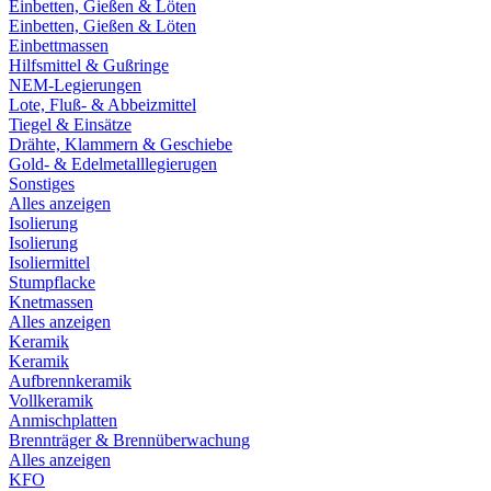
Einbetten, Gießen & Löten
Einbetten, Gießen & Löten
Einbettmassen
Hilfsmittel & Gußringe
NEM-Legierungen
Lote, Fluß- & Abbeizmittel
Tiegel & Einsätze
Drähte, Klammern & Geschiebe
Gold- & Edelmetalllegierugen
Sonstiges
Alles anzeigen
Isolierung
Isolierung
Isoliermittel
Stumpflacke
Knetmassen
Alles anzeigen
Keramik
Keramik
Aufbrennkeramik
Vollkeramik
Anmischplatten
Brennträger & Brennüberwachung
Alles anzeigen
KFO