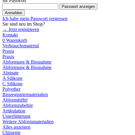
Ihr Passwort
Passwort anzeigen
Anmelden
Ich habe mein Passwort vergessen
Sie sind neu im Shop?
→ Jetzt registrieren
Kontakt
0
Warenkorb
Verbrauchsmaterial
Praxis
Praxis
Abformung & Bissnahme
Abformung & Bissnahme
Alginate
A Silikone
C Silikone
Polyether
Bissregistriermaterialien
Abformlöffel
Abformzubehör
Artikulation
Unterfütterung
Weitere Abformmaterialien
Alles anzeigen
Chirurgie