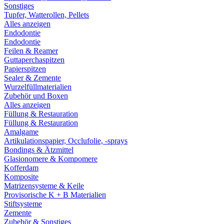
Sonstiges
Tupfer, Watterollen, Pellets
Alles anzeigen
Endodontie
Endodontie
Feilen & Reamer
Guttaperchaspitzen
Papierspitzen
Sealer & Zemente
Wurzelfüllmaterialien
Zubehör und Boxen
Alles anzeigen
Füllung & Restauration
Füllung & Restauration
Amalgame
Artikulationspapier, Occlufolie, -sprays
Bondings & Ätzmittel
Glasionomere & Kompomere
Kofferdam
Komposite
Matrizensysteme & Keile
Provisorische K + B Materialien
Stiftsysteme
Zemente
Zubehör & Sonstiges