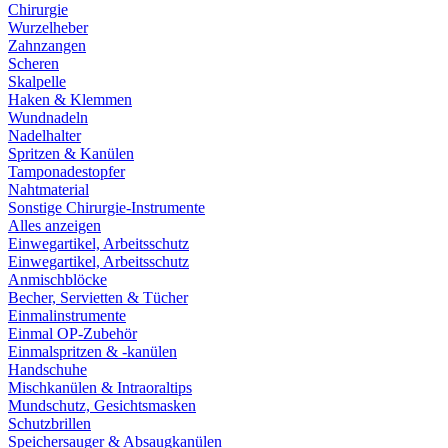
Chirurgie
Wurzelheber
Zahnzangen
Scheren
Skalpelle
Haken & Klemmen
Wundnadeln
Nadelhalter
Spritzen & Kanülen
Tamponadestopfer
Nahtmaterial
Sonstige Chirurgie-Instrumente
Alles anzeigen
Einwegartikel, Arbeitsschutz
Einwegartikel, Arbeitsschutz
Anmischblöcke
Becher, Servietten & Tücher
Einmalinstrumente
Einmal OP-Zubehör
Einmalspritzen & -kanülen
Handschuhe
Mischkanülen & Intraoraltips
Mundschutz, Gesichtsmasken
Schutzbrillen
Speichersauger & Absaugkanülen