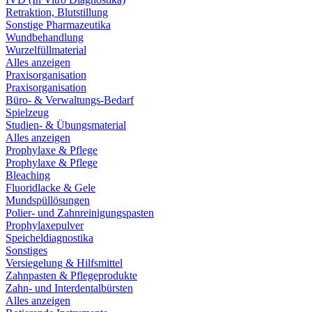
Retraktion, Blutstillung
Sonstige Pharmazeutika
Wundbehandlung
Wurzelfüllmaterial
Alles anzeigen
Praxisorganisation
Praxisorganisation
Büro- & Verwaltungs-Bedarf
Spielzeug
Studien- & Übungsmaterial
Alles anzeigen
Prophylaxe & Pflege
Prophylaxe & Pflege
Bleaching
Fluoridlacke & Gele
Mundspüllösungen
Polier- und Zahnreinigungspasten
Prophylaxepulver
Speicheldiagnostika
Sonstiges
Versiegelung & Hilfsmittel
Zahnpasten & Pflegeprodukte
Zahn- und Interdentalbürsten
Alles anzeigen