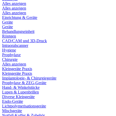
Alles anzeigen
Alles anzeigen
Alles anzeigen
Einrichtung & Geräte
Geräte
Geräte
Behandlungseinheit
Röntgen
CAD/CAM und 3D-Druck
Intraoralscanner
Hygiene
Prophylaxe
Chirurgie
Alles anzeigen
Kleingeräte Praxis
Kleingeräte Praxis
Implantologie- & Chirurgiegeräte
Prophylaxe & ZEG-Geräte
Hand- & Winkelstücke
Lupen & Lupenbrillen
Diverse Kleingeräte
Endo-Geräte
Lichtpolymerisationsgeräte
Mischgeräte
Notfall-Koffer & Zubehör