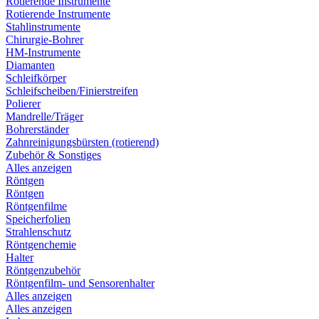
Rotierende Instrumente
Rotierende Instrumente
Stahlinstrumente
Chirurgie-Bohrer
HM-Instrumente
Diamanten
Schleifkörper
Schleifscheiben/Finierstreifen
Polierer
Mandrelle/Träger
Bohrerständer
Zahnreinigungsbürsten (rotierend)
Zubehör & Sonstiges
Alles anzeigen
Röntgen
Röntgen
Röntgenfilme
Speicherfolien
Strahlenschutz
Röntgenchemie
Halter
Röntgenzubehör
Röntgenfilm- und Sensorenhalter
Alles anzeigen
Alles anzeigen