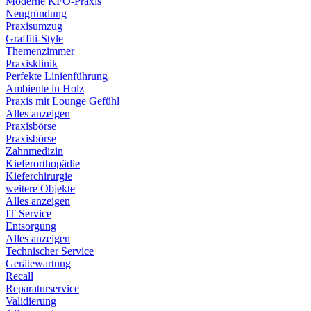
Moderne KFO-Praxis
Neugründung
Praxisumzug
Graffiti-Style
Themenzimmer
Praxisklinik
Perfekte Linienführung
Ambiente in Holz
Praxis mit Lounge Gefühl
Alles anzeigen
Praxisbörse
Praxisbörse
Zahnmedizin
Kieferorthopädie
Kieferchirurgie
weitere Objekte
Alles anzeigen
IT Service
Entsorgung
Alles anzeigen
Technischer Service
Gerätewartung
Recall
Reparaturservice
Validierung