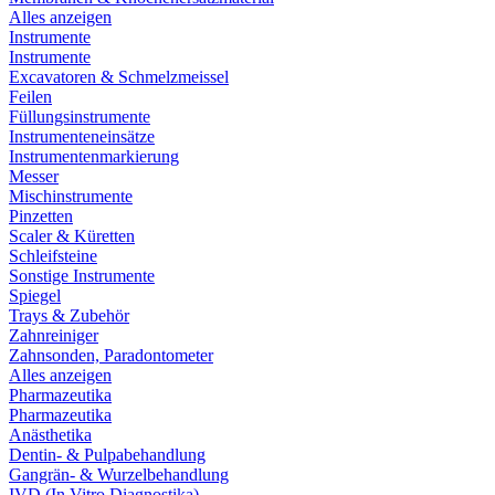
Alles anzeigen
Instrumente
Instrumente
Excavatoren & Schmelzmeissel
Feilen
Füllungsinstrumente
Instrumenteneinsätze
Instrumentenmarkierung
Messer
Mischinstrumente
Pinzetten
Scaler & Küretten
Schleifsteine
Sonstige Instrumente
Spiegel
Trays & Zubehör
Zahnreiniger
Zahnsonden, Paradontometer
Alles anzeigen
Pharmazeutika
Pharmazeutika
Anästhetika
Dentin- & Pulpabehandlung
Gangrän- & Wurzelbehandlung
IVD (In Vitro Diagnostika)