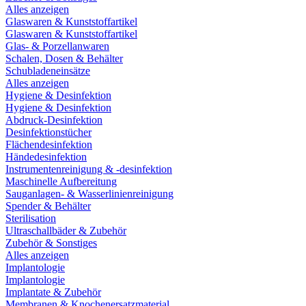
Alles anzeigen
Glaswaren & Kunststoffartikel
Glaswaren & Kunststoffartikel
Glas- & Porzellanwaren
Schalen, Dosen & Behälter
Schubladeneinsätze
Alles anzeigen
Hygiene & Desinfektion
Hygiene & Desinfektion
Abdruck-Desinfektion
Desinfektionstücher
Flächendesinfektion
Händedesinfektion
Instrumentenreinigung & -desinfektion
Maschinelle Aufbereitung
Sauganlagen- & Wasserlinienreinigung
Spender & Behälter
Sterilisation
Ultraschallbäder & Zubehör
Zubehör & Sonstiges
Alles anzeigen
Implantologie
Implantologie
Implantate & Zubehör
Membranen & Knochenersatzmaterial