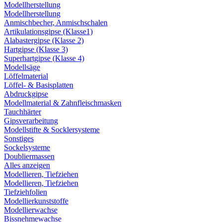
Modellherstellung
Modellherstellung
Anmischbecher, Anmischschalen
Artikulationsgipse (Klasse1)
Alabastergipse (Klasse 2)
Hartgipse (Klasse 3)
Superhartgipse (Klasse 4)
Modellsäge
Löffelmaterial
Löffel- & Basisplatten
Abdruckgipse
Modellmaterial & Zahnfleischmasken
Tauchhärter
Gipsverarbeitung
Modellstifte & Socklersysteme
Sonstiges
Sockelsysteme
Doubliermassen
Alles anzeigen
Modellieren, Tiefziehen
Modellieren, Tiefziehen
Tiefziehfolien
Modellierkunststoffe
Modellierwachse
Bissnehmewachse