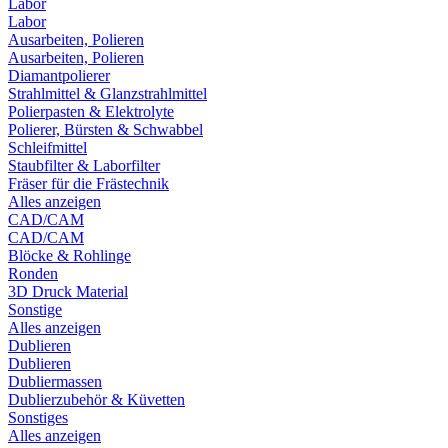
Labor
Labor
Ausarbeiten, Polieren
Ausarbeiten, Polieren
Diamantpolierer
Strahlmittel & Glanzstrahlmittel
Polierpasten & Elektrolyte
Polierer, Bürsten & Schwabbel
Schleifmittel
Staubfilter & Laborfilter
Fräser für die Frästechnik
Alles anzeigen
CAD/CAM
CAD/CAM
Blöcke & Rohlinge
Ronden
3D Druck Material
Sonstige
Alles anzeigen
Dublieren
Dublieren
Dubliermassen
Dublierzubehör & Küvetten
Sonstiges
Alles anzeigen