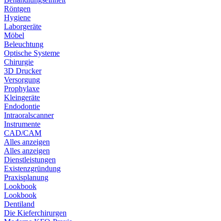
Röntgen
Hygiene
Laborgeräte
Möbel
Beleuchtung
Optische Systeme
Chirurgie
3D Drucker
Versorgung
Prophylaxe
Kleingeräte
Endodontie
Intraoralscanner
Instrumente
CAD/CAM
Alles anzeigen
Alles anzeigen
Dienstleistungen
Existenzgründung
Praxisplanung
Lookbook
Lookbook
Dentiland
Die Kieferchirurgen