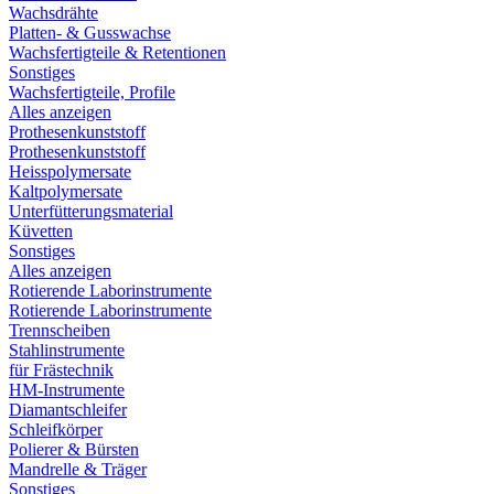
Wachsdrähte
Platten- & Gusswachse
Wachsfertigteile & Retentionen
Sonstiges
Wachsfertigteile, Profile
Alles anzeigen
Prothesenkunststoff
Prothesenkunststoff
Heisspolymersate
Kaltpolymersate
Unterfütterungsmaterial
Küvetten
Sonstiges
Alles anzeigen
Rotierende Laborinstrumente
Rotierende Laborinstrumente
Trennscheiben
Stahlinstrumente
für Frästechnik
HM-Instrumente
Diamantschleifer
Schleifkörper
Polierer & Bürsten
Mandrelle & Träger
Sonstiges