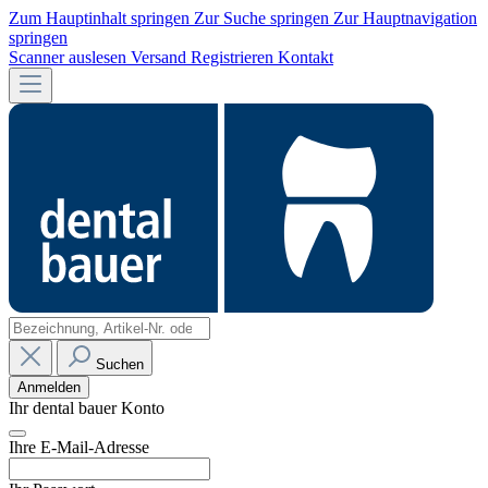
Zum Hauptinhalt springen
Zur Suche springen
Zur Hauptnavigation
springen
Scanner auslesen
Versand
Registrieren
Kontakt
Suchen
Anmelden
Ihr dental bauer Konto
Ihre E-Mail-Adresse