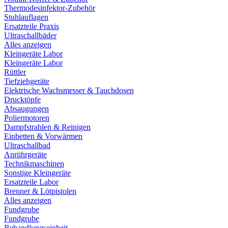
Thermodesinfektor-Zubehör
Stuhlauflagen
Ersatzteile Praxis
Ultraschallbäder
Alles anzeigen
Kleingeräte Labor
Kleingeräte Labor
Rüttler
Tiefziehgeräte
Elektrische Wachsmesser & Tauchdosen
Drucktöpfe
Absaugungen
Poliermotoren
Dampfstrahlen & Reinigen
Einbetten & Vorwärmen
Ultraschallbad
Anrührgeräte
Technikmaschinen
Sonstige Kleingeräte
Ersatzteile Labor
Brenner & Lötpistolen
Alles anzeigen
Fundgrube
Fundgrube
Behandlungseinheit