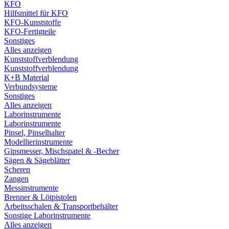
KFO
Hilfsmittel für KFO
KFO-Kunststoffe
KFO-Fertigteile
Sonstiges
Alles anzeigen
Kunststoffverblendung
Kunststoffverblendung
K+B Material
Verbundsysteme
Sonstiges
Alles anzeigen
Laborinstrumente
Laborinstrumente
Pinsel, Pinselhalter
Modellierinstrumente
Gipsmesser, Mischspatel & -Becher
Sägen & Sägeblätter
Scheren
Zangen
Messinstrumente
Brenner & Lötpistolen
Arbeitsschalen & Transportbehälter
Sonstige Laborinstrumente
Alles anzeigen