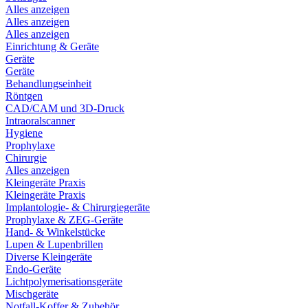
Alles anzeigen
Alles anzeigen
Alles anzeigen
Einrichtung & Geräte
Geräte
Geräte
Behandlungseinheit
Röntgen
CAD/CAM und 3D-Druck
Intraoralscanner
Hygiene
Prophylaxe
Chirurgie
Alles anzeigen
Kleingeräte Praxis
Kleingeräte Praxis
Implantologie- & Chirurgiegeräte
Prophylaxe & ZEG-Geräte
Hand- & Winkelstücke
Lupen & Lupenbrillen
Diverse Kleingeräte
Endo-Geräte
Lichtpolymerisationsgeräte
Mischgeräte
Notfall-Koffer & Zubehör