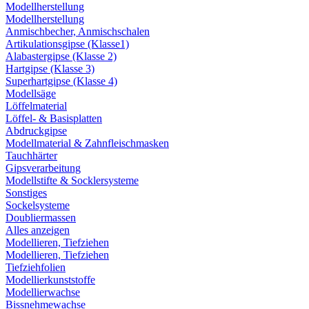
Modellherstellung
Modellherstellung
Anmischbecher, Anmischschalen
Artikulationsgipse (Klasse1)
Alabastergipse (Klasse 2)
Hartgipse (Klasse 3)
Superhartgipse (Klasse 4)
Modellsäge
Löffelmaterial
Löffel- & Basisplatten
Abdruckgipse
Modellmaterial & Zahnfleischmasken
Tauchhärter
Gipsverarbeitung
Modellstifte & Socklersysteme
Sonstiges
Sockelsysteme
Doubliermassen
Alles anzeigen
Modellieren, Tiefziehen
Modellieren, Tiefziehen
Tiefziehfolien
Modellierkunststoffe
Modellierwachse
Bissnehmewachse