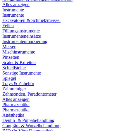
Alles anzeigen
Instrumente
Instrumente
Excavatoren & Schmelzmeissel
Feilen
Füllungsinstrumente
Instrumenteneinsätze
Instrumentenmarkierung
Messer
Mischinstrumente
Pinzetten
Scaler & Küretten
Schleifsteine
Sonstige Instrumente
Spiegel
Trays & Zubehör
Zahnreiniger
Zahnsonden, Paradontometer
Alles anzeigen
Pharmazeutika
Pharmazeutika
Anästhetika
Dentin- & Pulpabehandlung
Gangrän- & Wurzelbehandlung
IVD (In Vitro Diagnostika)