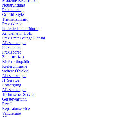
Moderne KFO-Praxis
Neugründung
Praxisumzug
Graffiti-Style
Themenzimmer
Praxisklinik
Perfekte Linienführung
Ambiente in Holz
Praxis mit Lounge Gefühl
Alles anzeigen
Praxisbörse
Praxisbörse
Zahnmedizin
Kieferorthopädie
Kieferchirurgie
weitere Objekte
Alles anzeigen
IT Service
Entsorgung
Alles anzeigen
Technischer Service
Gerätewartung
Recall
Reparaturservice
Validierung