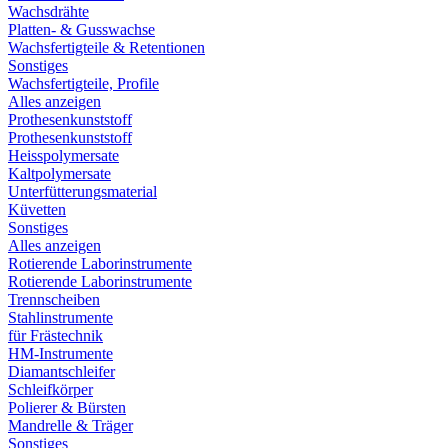
Wachsdrähte
Platten- & Gusswachse
Wachsfertigteile & Retentionen
Sonstiges
Wachsfertigteile, Profile
Alles anzeigen
Prothesenkunststoff
Prothesenkunststoff
Heisspolymersate
Kaltpolymersate
Unterfütterungsmaterial
Küvetten
Sonstiges
Alles anzeigen
Rotierende Laborinstrumente
Rotierende Laborinstrumente
Trennscheiben
Stahlinstrumente
für Frästechnik
HM-Instrumente
Diamantschleifer
Schleifkörper
Polierer & Bürsten
Mandrelle & Träger
Sonstiges