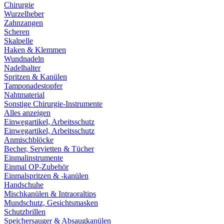
Chirurgie
Wurzelheber
Zahnzangen
Scheren
Skalpelle
Haken & Klemmen
Wundnadeln
Nadelhalter
Spritzen & Kanülen
Tamponadestopfer
Nahtmaterial
Sonstige Chirurgie-Instrumente
Alles anzeigen
Einwegartikel, Arbeitsschutz
Einwegartikel, Arbeitsschutz
Anmischblöcke
Becher, Servietten & Tücher
Einmalinstrumente
Einmal OP-Zubehör
Einmalspritzen & -kanülen
Handschuhe
Mischkanülen & Intraoraltips
Mundschutz, Gesichtsmasken
Schutzbrillen
Speichersauger & Absaugkanülen