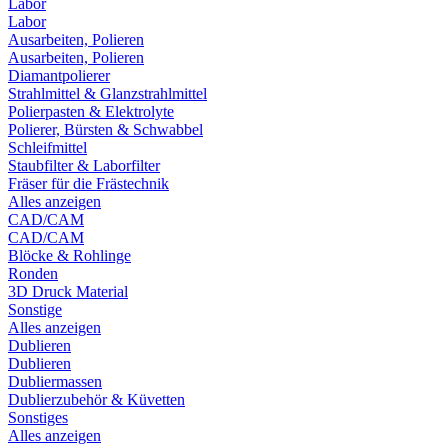
Labor
Labor
Ausarbeiten, Polieren
Ausarbeiten, Polieren
Diamantpolierer
Strahlmittel & Glanzstrahlmittel
Polierpasten & Elektrolyte
Polierer, Bürsten & Schwabbel
Schleifmittel
Staubfilter & Laborfilter
Fräser für die Frästechnik
Alles anzeigen
CAD/CAM
CAD/CAM
Blöcke & Rohlinge
Ronden
3D Druck Material
Sonstige
Alles anzeigen
Dublieren
Dublieren
Dubliermassen
Dublierzubehör & Küvetten
Sonstiges
Alles anzeigen