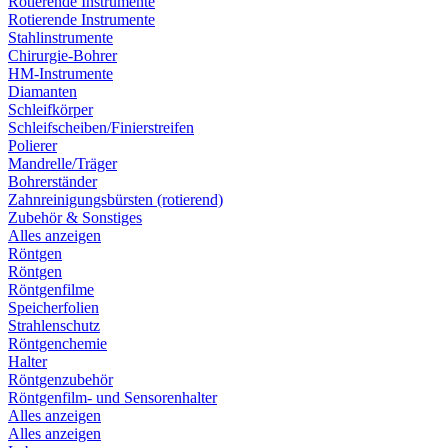
Rotierende Instrumente
Rotierende Instrumente
Stahlinstrumente
Chirurgie-Bohrer
HM-Instrumente
Diamanten
Schleifkörper
Schleifscheiben/Finierstreifen
Polierer
Mandrelle/Träger
Bohrerständer
Zahnreinigungsbürsten (rotierend)
Zubehör & Sonstiges
Alles anzeigen
Röntgen
Röntgen
Röntgenfilme
Speicherfolien
Strahlenschutz
Röntgenchemie
Halter
Röntgenzubehör
Röntgenfilm- und Sensorenhalter
Alles anzeigen
Alles anzeigen