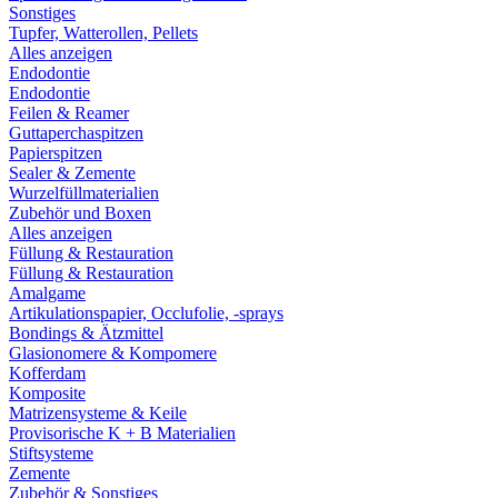
Sonstiges
Tupfer, Watterollen, Pellets
Alles anzeigen
Endodontie
Endodontie
Feilen & Reamer
Guttaperchaspitzen
Papierspitzen
Sealer & Zemente
Wurzelfüllmaterialien
Zubehör und Boxen
Alles anzeigen
Füllung & Restauration
Füllung & Restauration
Amalgame
Artikulationspapier, Occlufolie, -sprays
Bondings & Ätzmittel
Glasionomere & Kompomere
Kofferdam
Komposite
Matrizensysteme & Keile
Provisorische K + B Materialien
Stiftsysteme
Zemente
Zubehör & Sonstiges