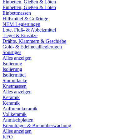
Einbetten, Gießen & Löten
Einbetten, Gießen & Löten
Einbettmassen
Hilfsmittel & Gußringe
NEM-Legierungen
Lote, Fluß- & Abbeizmittel
Tiegel & Einsätze
Drähte, Klammern & Geschiebe
Gold- & Edelmetalllegierugen
Sonstiges
Alles anzeigen
Isolierung
Isolierung
Isoliermittel
Stumpflacke
Knetmassen
Alles anzeigen
Keramik
Keramik
Aufbrennkeramik
Vollkeramik
Anmischplatten
Brennträger & Brennüberwachung
Alles anzeigen
KFO