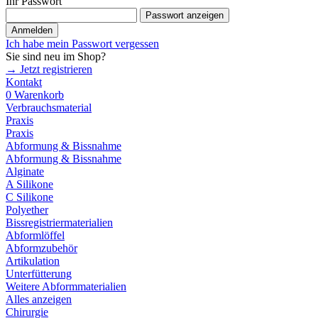
Ihr Passwort
Passwort anzeigen
Anmelden
Ich habe mein Passwort vergessen
Sie sind neu im Shop?
→ Jetzt registrieren
Kontakt
0
Warenkorb
Verbrauchsmaterial
Praxis
Praxis
Abformung & Bissnahme
Abformung & Bissnahme
Alginate
A Silikone
C Silikone
Polyether
Bissregistriermaterialien
Abformlöffel
Abformzubehör
Artikulation
Unterfütterung
Weitere Abformmaterialien
Alles anzeigen
Chirurgie