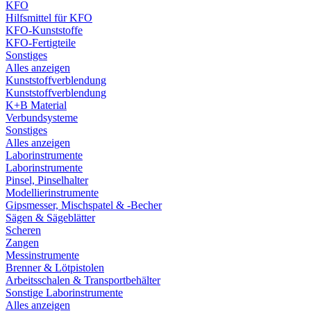
KFO
Hilfsmittel für KFO
KFO-Kunststoffe
KFO-Fertigteile
Sonstiges
Alles anzeigen
Kunststoffverblendung
Kunststoffverblendung
K+B Material
Verbundsysteme
Sonstiges
Alles anzeigen
Laborinstrumente
Laborinstrumente
Pinsel, Pinselhalter
Modellierinstrumente
Gipsmesser, Mischspatel & -Becher
Sägen & Sägeblätter
Scheren
Zangen
Messinstrumente
Brenner & Lötpistolen
Arbeitsschalen & Transportbehälter
Sonstige Laborinstrumente
Alles anzeigen