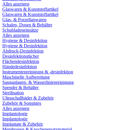
Alles anzeigen
Glaswaren & Kunststoffartikel
Glaswaren & Kunststoffartikel
Glas- & Porzellanwaren
Schalen, Dosen & Behälter
Schubladeneinsätze
Alles anzeigen
Hygiene & Desinfektion
Hygiene & Desinfektion
Abdruck-Desinfektion
Desinfektionstücher
Flächendesinfektion
Händedesinfektion
Instrumentenreinigung & -desinfektion
Maschinelle Aufbereitung
Sauganlagen- & Wasserlinienreinigung
Spender & Behälter
Sterilisation
Ultraschallbäder & Zubehör
Zubehör & Sonstiges
Alles anzeigen
Implantologie
Implantologie
Implantate & Zubehör
Membranen & Knochenersatzmaterial