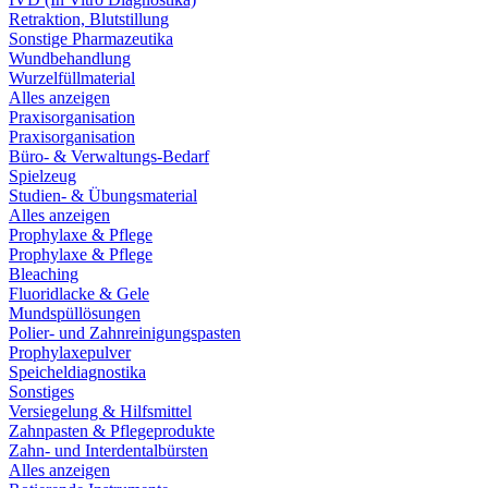
Retraktion, Blutstillung
Sonstige Pharmazeutika
Wundbehandlung
Wurzelfüllmaterial
Alles anzeigen
Praxisorganisation
Praxisorganisation
Büro- & Verwaltungs-Bedarf
Spielzeug
Studien- & Übungsmaterial
Alles anzeigen
Prophylaxe & Pflege
Prophylaxe & Pflege
Bleaching
Fluoridlacke & Gele
Mundspüllösungen
Polier- und Zahnreinigungspasten
Prophylaxepulver
Speicheldiagnostika
Sonstiges
Versiegelung & Hilfsmittel
Zahnpasten & Pflegeprodukte
Zahn- und Interdentalbürsten
Alles anzeigen