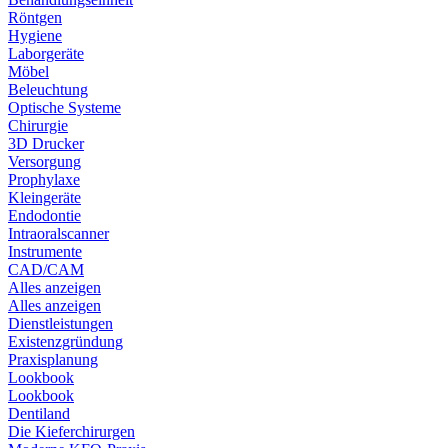
Röntgen
Hygiene
Laborgeräte
Möbel
Beleuchtung
Optische Systeme
Chirurgie
3D Drucker
Versorgung
Prophylaxe
Kleingeräte
Endodontie
Intraoralscanner
Instrumente
CAD/CAM
Alles anzeigen
Alles anzeigen
Dienstleistungen
Existenzgründung
Praxisplanung
Lookbook
Lookbook
Dentiland
Die Kieferchirurgen