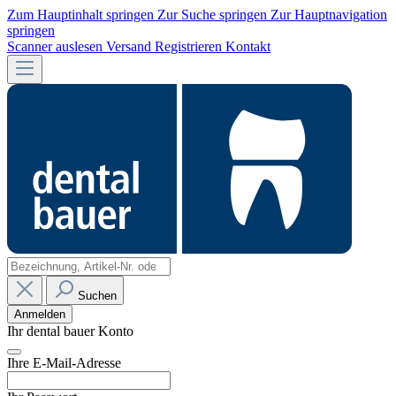
Zum Hauptinhalt springen
Zur Suche springen
Zur Hauptnavigation
springen
Scanner auslesen
Versand
Registrieren
Kontakt
Suchen
Anmelden
Ihr dental bauer Konto
Ihre E-Mail-Adresse