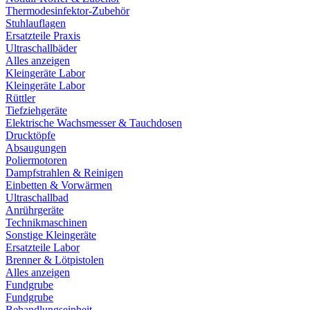
Thermodesinfektor-Zubehör
Stuhlauflagen
Ersatzteile Praxis
Ultraschallbäder
Alles anzeigen
Kleingeräte Labor
Kleingeräte Labor
Rüttler
Tiefziehgeräte
Elektrische Wachsmesser & Tauchdosen
Drucktöpfe
Absaugungen
Poliermotoren
Dampfstrahlen & Reinigen
Einbetten & Vorwärmen
Ultraschallbad
Anrührgeräte
Technikmaschinen
Sonstige Kleingeräte
Ersatzteile Labor
Brenner & Lötpistolen
Alles anzeigen
Fundgrube
Fundgrube
Behandlungseinheit