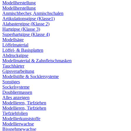
Modellherstellung
Modellherstellung
Anmischbecher, Anmischschalen
Artikulationsgipse (Klasse1)
Alabastergipse (Klasse 2)
Hartgipse (Klasse 3)
Superhartgipse (Klasse 4)
Modellsäge
Löffelmaterial
Löffel- & Basisplatten
Abdruckgipse
Modellmaterial & Zahnfleischmasken
Tauchhärter
Gipsverarbeitung
Modellstifte & Socklersysteme
Sonstiges
Sockelsysteme
Doubliermassen
Alles anzeigen
Modellieren, Tiefziehen
Modellieren, Tiefziehen
Tiefziehfolien
Modellierkunststoffe
Modellierwachse
Bissnehmewachse