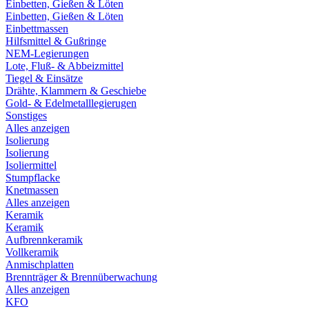
Einbetten, Gießen & Löten
Einbetten, Gießen & Löten
Einbettmassen
Hilfsmittel & Gußringe
NEM-Legierungen
Lote, Fluß- & Abbeizmittel
Tiegel & Einsätze
Drähte, Klammern & Geschiebe
Gold- & Edelmetalllegierugen
Sonstiges
Alles anzeigen
Isolierung
Isolierung
Isoliermittel
Stumpflacke
Knetmassen
Alles anzeigen
Keramik
Keramik
Aufbrennkeramik
Vollkeramik
Anmischplatten
Brennträger & Brennüberwachung
Alles anzeigen
KFO