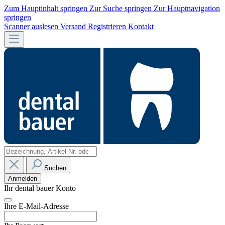
Zum Hauptinhalt springen
Zur Suche springen
Zur Hauptnavigation
springen
Scanner auslesen
Versand
Registrieren
Kontakt
Suchen
Anmelden
Ihr dental bauer Konto
Ihre E-Mail-Adresse