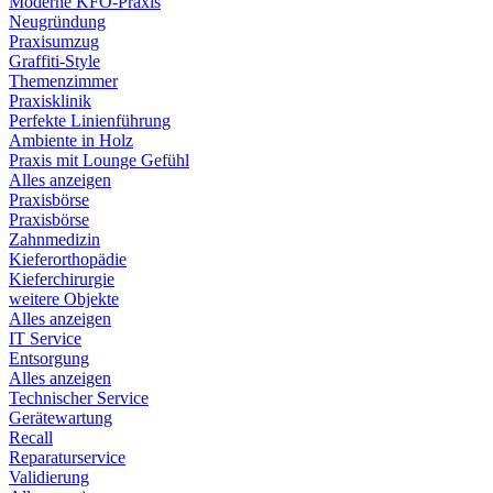
Moderne KFO-Praxis
Neugründung
Praxisumzug
Graffiti-Style
Themenzimmer
Praxisklinik
Perfekte Linienführung
Ambiente in Holz
Praxis mit Lounge Gefühl
Alles anzeigen
Praxisbörse
Praxisbörse
Zahnmedizin
Kieferorthopädie
Kieferchirurgie
weitere Objekte
Alles anzeigen
IT Service
Entsorgung
Alles anzeigen
Technischer Service
Gerätewartung
Recall
Reparaturservice
Validierung