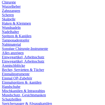
Chirurgie
Wurzelheber
Zahnzangen
Scheren
Skalpelle
Haken & Klemmen
Wundnadeln
Nadelhalter
Spritzen & Kanülen
Tamponadestopfer
Nahtmaterial
Sonstige Chirurgie-Instrumente
Alles anzeigen
Einwegartikel, Arbeitsschutz
Einwegartikel, Arbeitsschutz
Anmischblöcke
Becher, Servietten & Tücher
Einmalinstrumente
Einmal OP-Zubehör
Einmalspritzen & -kanülen
Handschuhe
Mischkanülen & Intraoraltips
Mundschutz, Gesichtsmasken
Schutzbrillen
Speichersauger & Absaugkanülen