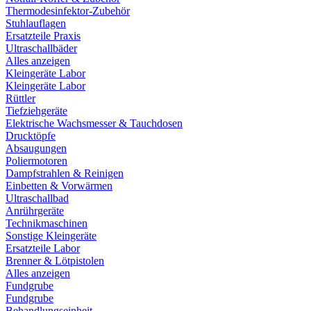
Thermodesinfektor-Zubehör
Stuhlauflagen
Ersatzteile Praxis
Ultraschallbäder
Alles anzeigen
Kleingeräte Labor
Kleingeräte Labor
Rüttler
Tiefziehgeräte
Elektrische Wachsmesser & Tauchdosen
Drucktöpfe
Absaugungen
Poliermotoren
Dampfstrahlen & Reinigen
Einbetten & Vorwärmen
Ultraschallbad
Anrührgeräte
Technikmaschinen
Sonstige Kleingeräte
Ersatzteile Labor
Brenner & Lötpistolen
Alles anzeigen
Fundgrube
Fundgrube
Behandlungseinheit