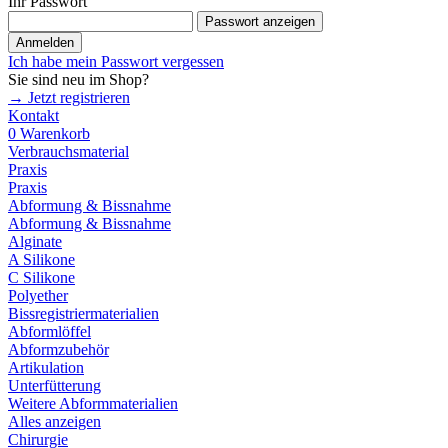
Ihr Passwort
Passwort anzeigen
Anmelden
Ich habe mein Passwort vergessen
Sie sind neu im Shop?
→ Jetzt registrieren
Kontakt
0
Warenkorb
Verbrauchsmaterial
Praxis
Praxis
Abformung & Bissnahme
Abformung & Bissnahme
Alginate
A Silikone
C Silikone
Polyether
Bissregistriermaterialien
Abformlöffel
Abformzubehör
Artikulation
Unterfütterung
Weitere Abformmaterialien
Alles anzeigen
Chirurgie