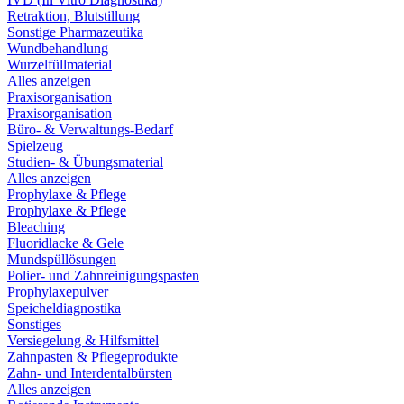
Retraktion, Blutstillung
Sonstige Pharmazeutika
Wundbehandlung
Wurzelfüllmaterial
Alles anzeigen
Praxisorganisation
Praxisorganisation
Büro- & Verwaltungs-Bedarf
Spielzeug
Studien- & Übungsmaterial
Alles anzeigen
Prophylaxe & Pflege
Prophylaxe & Pflege
Bleaching
Fluoridlacke & Gele
Mundspüllösungen
Polier- und Zahnreinigungspasten
Prophylaxepulver
Speicheldiagnostika
Sonstiges
Versiegelung & Hilfsmittel
Zahnpasten & Pflegeprodukte
Zahn- und Interdentalbürsten
Alles anzeigen