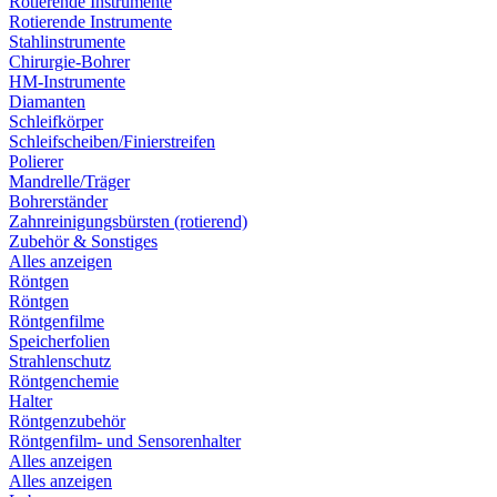
Rotierende Instrumente
Rotierende Instrumente
Stahlinstrumente
Chirurgie-Bohrer
HM-Instrumente
Diamanten
Schleifkörper
Schleifscheiben/Finierstreifen
Polierer
Mandrelle/Träger
Bohrerständer
Zahnreinigungsbürsten (rotierend)
Zubehör & Sonstiges
Alles anzeigen
Röntgen
Röntgen
Röntgenfilme
Speicherfolien
Strahlenschutz
Röntgenchemie
Halter
Röntgenzubehör
Röntgenfilm- und Sensorenhalter
Alles anzeigen
Alles anzeigen