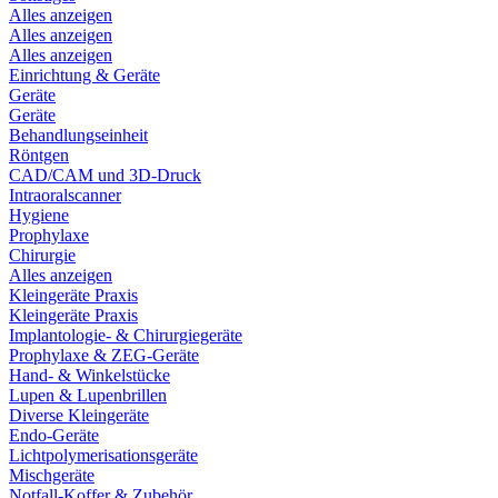
Alles anzeigen
Alles anzeigen
Alles anzeigen
Einrichtung & Geräte
Geräte
Geräte
Behandlungseinheit
Röntgen
CAD/CAM und 3D-Druck
Intraoralscanner
Hygiene
Prophylaxe
Chirurgie
Alles anzeigen
Kleingeräte Praxis
Kleingeräte Praxis
Implantologie- & Chirurgiegeräte
Prophylaxe & ZEG-Geräte
Hand- & Winkelstücke
Lupen & Lupenbrillen
Diverse Kleingeräte
Endo-Geräte
Lichtpolymerisationsgeräte
Mischgeräte
Notfall-Koffer & Zubehör