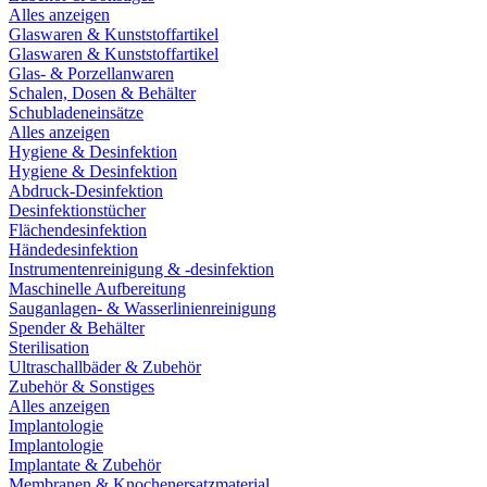
Alles anzeigen
Glaswaren & Kunststoffartikel
Glaswaren & Kunststoffartikel
Glas- & Porzellanwaren
Schalen, Dosen & Behälter
Schubladeneinsätze
Alles anzeigen
Hygiene & Desinfektion
Hygiene & Desinfektion
Abdruck-Desinfektion
Desinfektionstücher
Flächendesinfektion
Händedesinfektion
Instrumentenreinigung & -desinfektion
Maschinelle Aufbereitung
Sauganlagen- & Wasserlinienreinigung
Spender & Behälter
Sterilisation
Ultraschallbäder & Zubehör
Zubehör & Sonstiges
Alles anzeigen
Implantologie
Implantologie
Implantate & Zubehör
Membranen & Knochenersatzmaterial