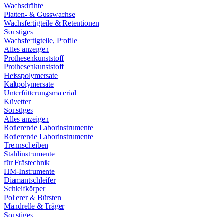
Wachsdrähte
Platten- & Gusswachse
Wachsfertigteile & Retentionen
Sonstiges
Wachsfertigteile, Profile
Alles anzeigen
Prothesenkunststoff
Prothesenkunststoff
Heisspolymersate
Kaltpolymersate
Unterfütterungsmaterial
Küvetten
Sonstiges
Alles anzeigen
Rotierende Laborinstrumente
Rotierende Laborinstrumente
Trennscheiben
Stahlinstrumente
für Frästechnik
HM-Instrumente
Diamantschleifer
Schleifkörper
Polierer & Bürsten
Mandrelle & Träger
Sonstiges