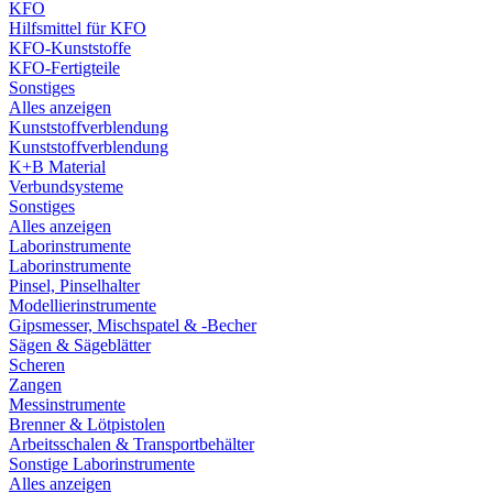
KFO
Hilfsmittel für KFO
KFO-Kunststoffe
KFO-Fertigteile
Sonstiges
Alles anzeigen
Kunststoffverblendung
Kunststoffverblendung
K+B Material
Verbundsysteme
Sonstiges
Alles anzeigen
Laborinstrumente
Laborinstrumente
Pinsel, Pinselhalter
Modellierinstrumente
Gipsmesser, Mischspatel & -Becher
Sägen & Sägeblätter
Scheren
Zangen
Messinstrumente
Brenner & Lötpistolen
Arbeitsschalen & Transportbehälter
Sonstige Laborinstrumente
Alles anzeigen