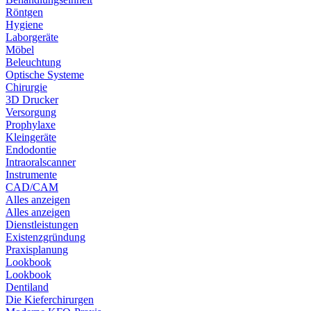
Röntgen
Hygiene
Laborgeräte
Möbel
Beleuchtung
Optische Systeme
Chirurgie
3D Drucker
Versorgung
Prophylaxe
Kleingeräte
Endodontie
Intraoralscanner
Instrumente
CAD/CAM
Alles anzeigen
Alles anzeigen
Dienstleistungen
Existenzgründung
Praxisplanung
Lookbook
Lookbook
Dentiland
Die Kieferchirurgen