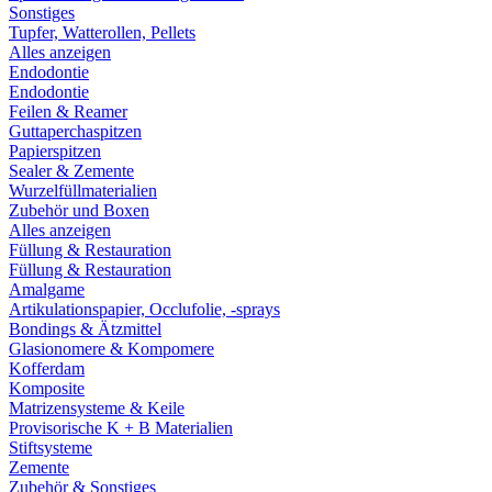
Sonstiges
Tupfer, Watterollen, Pellets
Alles anzeigen
Endodontie
Endodontie
Feilen & Reamer
Guttaperchaspitzen
Papierspitzen
Sealer & Zemente
Wurzelfüllmaterialien
Zubehör und Boxen
Alles anzeigen
Füllung & Restauration
Füllung & Restauration
Amalgame
Artikulationspapier, Occlufolie, -sprays
Bondings & Ätzmittel
Glasionomere & Kompomere
Kofferdam
Komposite
Matrizensysteme & Keile
Provisorische K + B Materialien
Stiftsysteme
Zemente
Zubehör & Sonstiges