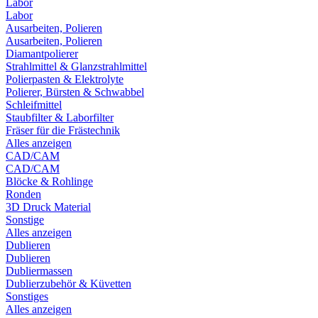
Labor
Labor
Ausarbeiten, Polieren
Ausarbeiten, Polieren
Diamantpolierer
Strahlmittel & Glanzstrahlmittel
Polierpasten & Elektrolyte
Polierer, Bürsten & Schwabbel
Schleifmittel
Staubfilter & Laborfilter
Fräser für die Frästechnik
Alles anzeigen
CAD/CAM
CAD/CAM
Blöcke & Rohlinge
Ronden
3D Druck Material
Sonstige
Alles anzeigen
Dublieren
Dublieren
Dubliermassen
Dublierzubehör & Küvetten
Sonstiges
Alles anzeigen