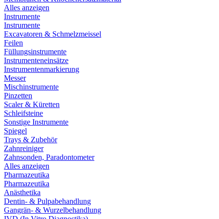
Alles anzeigen
Instrumente
Instrumente
Excavatoren & Schmelzmeissel
Feilen
Füllungsinstrumente
Instrumenteneinsätze
Instrumentenmarkierung
Messer
Mischinstrumente
Pinzetten
Scaler & Küretten
Schleifsteine
Sonstige Instrumente
Spiegel
Trays & Zubehör
Zahnreiniger
Zahnsonden, Paradontometer
Alles anzeigen
Pharmazeutika
Pharmazeutika
Anästhetika
Dentin- & Pulpabehandlung
Gangrän- & Wurzelbehandlung
IVD (In Vitro Diagnostika)