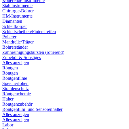
Rotierende Instrumente
Stahlinstrumente
Chirurgie-Bohrer
HM-Instrumente
Diamanten
Schleifkörper
Schleifscheiben/Finierstreifen
Polierer
Mandrelle/Träger
Bohrerständer
Zahnreinigungsbürsten (rotierend)
Zubehör & Sonstiges
Alles anzeigen
Röntgen
Röntgen
Röntgenfilme
Speicherfolien
Strahlenschutz
Röntgenchemie
Halter
Röntgenzubehör
Röntgenfilm- und Sensorenhalter
Alles anzeigen
Alles anzeigen
Labor