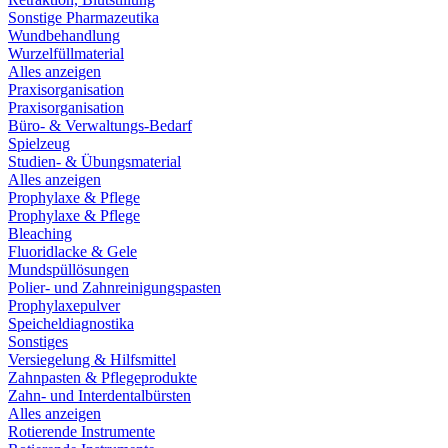
Sonstige Pharmazeutika
Wundbehandlung
Wurzelfüllmaterial
Alles anzeigen
Praxisorganisation
Praxisorganisation
Büro- & Verwaltungs-Bedarf
Spielzeug
Studien- & Übungsmaterial
Alles anzeigen
Prophylaxe & Pflege
Prophylaxe & Pflege
Bleaching
Fluoridlacke & Gele
Mundspüllösungen
Polier- und Zahnreinigungspasten
Prophylaxepulver
Speicheldiagnostika
Sonstiges
Versiegelung & Hilfsmittel
Zahnpasten & Pflegeprodukte
Zahn- und Interdentalbürsten
Alles anzeigen
Rotierende Instrumente