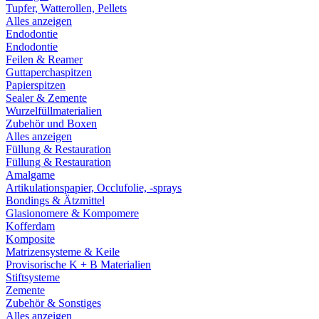
Tupfer, Watterollen, Pellets
Alles anzeigen
Endodontie
Endodontie
Feilen & Reamer
Guttaperchaspitzen
Papierspitzen
Sealer & Zemente
Wurzelfüllmaterialien
Zubehör und Boxen
Alles anzeigen
Füllung & Restauration
Füllung & Restauration
Amalgame
Artikulationspapier, Occlufolie, -sprays
Bondings & Ätzmittel
Glasionomere & Kompomere
Kofferdam
Komposite
Matrizensysteme & Keile
Provisorische K + B Materialien
Stiftsysteme
Zemente
Zubehör & Sonstiges
Alles anzeigen