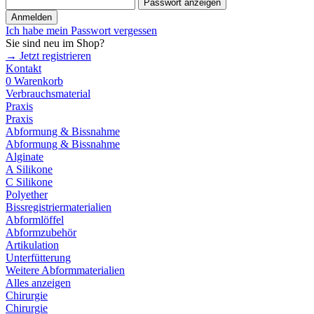
Passwort anzeigen
Anmelden
Ich habe mein Passwort vergessen
Sie sind neu im Shop?
→ Jetzt registrieren
Kontakt
0
Warenkorb
Verbrauchsmaterial
Praxis
Praxis
Abformung & Bissnahme
Abformung & Bissnahme
Alginate
A Silikone
C Silikone
Polyether
Bissregistriermaterialien
Abformlöffel
Abformzubehör
Artikulation
Unterfütterung
Weitere Abformmaterialien
Alles anzeigen
Chirurgie
Chirurgie