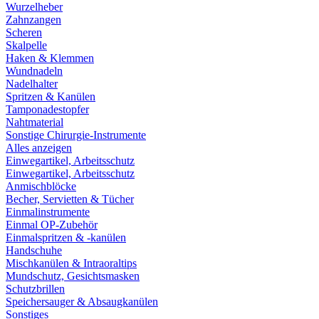
Wurzelheber
Zahnzangen
Scheren
Skalpelle
Haken & Klemmen
Wundnadeln
Nadelhalter
Spritzen & Kanülen
Tamponadestopfer
Nahtmaterial
Sonstige Chirurgie-Instrumente
Alles anzeigen
Einwegartikel, Arbeitsschutz
Einwegartikel, Arbeitsschutz
Anmischblöcke
Becher, Servietten & Tücher
Einmalinstrumente
Einmal OP-Zubehör
Einmalspritzen & -kanülen
Handschuhe
Mischkanülen & Intraoraltips
Mundschutz, Gesichtsmasken
Schutzbrillen
Speichersauger & Absaugkanülen
Sonstiges