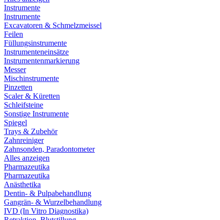
Instrumente
Instrumente
Excavatoren & Schmelzmeissel
Feilen
Füllungsinstrumente
Instrumenteneinsätze
Instrumentenmarkierung
Messer
Mischinstrumente
Pinzetten
Scaler & Küretten
Schleifsteine
Sonstige Instrumente
Spiegel
Trays & Zubehör
Zahnreiniger
Zahnsonden, Paradontometer
Alles anzeigen
Pharmazeutika
Pharmazeutika
Anästhetika
Dentin- & Pulpabehandlung
Gangrän- & Wurzelbehandlung
IVD (In Vitro Diagnostika)
Retraktion, Blutstillung