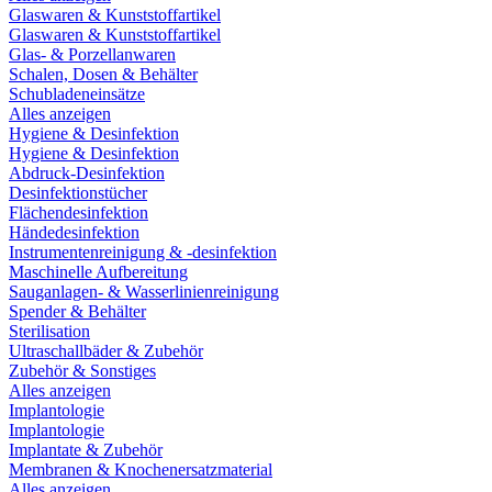
Glaswaren & Kunststoffartikel
Glaswaren & Kunststoffartikel
Glas- & Porzellanwaren
Schalen, Dosen & Behälter
Schubladeneinsätze
Alles anzeigen
Hygiene & Desinfektion
Hygiene & Desinfektion
Abdruck-Desinfektion
Desinfektionstücher
Flächendesinfektion
Händedesinfektion
Instrumentenreinigung & -desinfektion
Maschinelle Aufbereitung
Sauganlagen- & Wasserlinienreinigung
Spender & Behälter
Sterilisation
Ultraschallbäder & Zubehör
Zubehör & Sonstiges
Alles anzeigen
Implantologie
Implantologie
Implantate & Zubehör
Membranen & Knochenersatzmaterial
Alles anzeigen