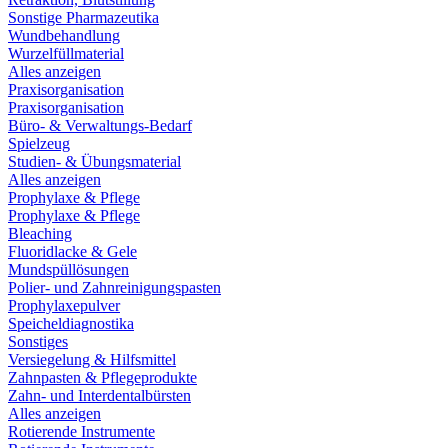
Sonstige Pharmazeutika
Wundbehandlung
Wurzelfüllmaterial
Alles anzeigen
Praxisorganisation
Praxisorganisation
Büro- & Verwaltungs-Bedarf
Spielzeug
Studien- & Übungsmaterial
Alles anzeigen
Prophylaxe & Pflege
Prophylaxe & Pflege
Bleaching
Fluoridlacke & Gele
Mundspüllösungen
Polier- und Zahnreinigungspasten
Prophylaxepulver
Speicheldiagnostika
Sonstiges
Versiegelung & Hilfsmittel
Zahnpasten & Pflegeprodukte
Zahn- und Interdentalbürsten
Alles anzeigen
Rotierende Instrumente