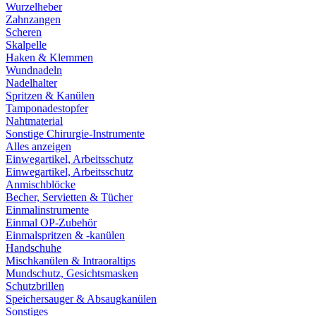
Wurzelheber
Zahnzangen
Scheren
Skalpelle
Haken & Klemmen
Wundnadeln
Nadelhalter
Spritzen & Kanülen
Tamponadestopfer
Nahtmaterial
Sonstige Chirurgie-Instrumente
Alles anzeigen
Einwegartikel, Arbeitsschutz
Einwegartikel, Arbeitsschutz
Anmischblöcke
Becher, Servietten & Tücher
Einmalinstrumente
Einmal OP-Zubehör
Einmalspritzen & -kanülen
Handschuhe
Mischkanülen & Intraoraltips
Mundschutz, Gesichtsmasken
Schutzbrillen
Speichersauger & Absaugkanülen
Sonstiges