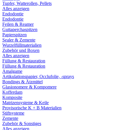
Tupfer, Watterollen, Pellets
Alles anzeigen
Endodontie
Endodontie
Feilen & Reamer
Guttaperchaspitzen
Papierspitzen
Sealer & Zemente
Wurzelfüllmaterialien
Zubehör und Boxen
Alles anzeigen
Füllung & Restauration
Füllung & Restauration
Amalgame
Artikulationspapier, Occlufolie, -sprays
Bondings & Ätzmittel
Glasionomere & Kompomere
Kofferdam
Komposite
Matrizensysteme & Keile
Provisorische K + B Materialien
Stiftsysteme
Zemente
Zubehör & Sonstiges
Alles anzeigen