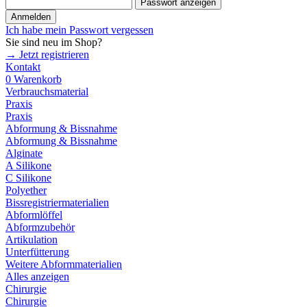
Passwort anzeigen
Anmelden
Ich habe mein Passwort vergessen
Sie sind neu im Shop?
→ Jetzt registrieren
Kontakt
0
Warenkorb
Verbrauchsmaterial
Praxis
Praxis
Abformung & Bissnahme
Abformung & Bissnahme
Alginate
A Silikone
C Silikone
Polyether
Bissregistriermaterialien
Abformlöffel
Abformzubehör
Artikulation
Unterfütterung
Weitere Abformmaterialien
Alles anzeigen
Chirurgie
Chirurgie