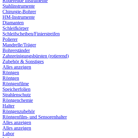
Rotierende Instrumente
Stahlinstrumente
Chirurgie-Bohrer
HM-Instrumente
Diamanten
Schleifkörper
Schleifscheiben/Finierstreifen
Polierer
Mandrelle/Träger
Bohrerständer
Zahnreinigungsbürsten (rotierend)
Zubehör & Sonstiges
Alles anzeigen
Röntgen
Röntgen
Röntgenfilme
Speicherfolien
Strahlenschutz
Röntgenchemie
Halter
Röntgenzubehör
Röntgenfilm- und Sensorenhalter
Alles anzeigen
Alles anzeigen
Labor