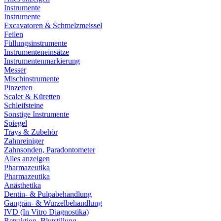
Instrumente
Instrumente
Excavatoren & Schmelzmeissel
Feilen
Füllungsinstrumente
Instrumenteneinsätze
Instrumentenmarkierung
Messer
Mischinstrumente
Pinzetten
Scaler & Küretten
Schleifsteine
Sonstige Instrumente
Spiegel
Trays & Zubehör
Zahnreiniger
Zahnsonden, Paradontometer
Alles anzeigen
Pharmazeutika
Pharmazeutika
Anästhetika
Dentin- & Pulpabehandlung
Gangrän- & Wurzelbehandlung
IVD (In Vitro Diagnostika)
Retraktion, Blutstillung