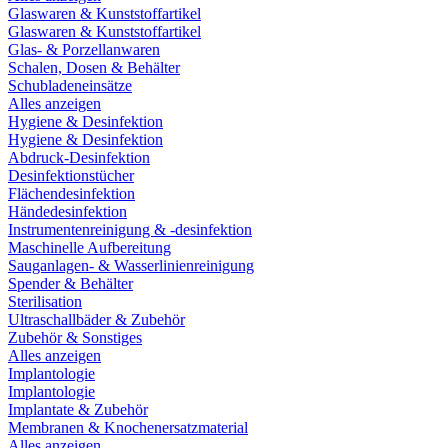
Glaswaren & Kunststoffartikel
Glaswaren & Kunststoffartikel
Glas- & Porzellanwaren
Schalen, Dosen & Behälter
Schubladeneinsätze
Alles anzeigen
Hygiene & Desinfektion
Hygiene & Desinfektion
Abdruck-Desinfektion
Desinfektionstücher
Flächendesinfektion
Händedesinfektion
Instrumentenreinigung & -desinfektion
Maschinelle Aufbereitung
Sauganlagen- & Wasserlinienreinigung
Spender & Behälter
Sterilisation
Ultraschallbäder & Zubehör
Zubehör & Sonstiges
Alles anzeigen
Implantologie
Implantologie
Implantate & Zubehör
Membranen & Knochenersatzmaterial
Alles anzeigen