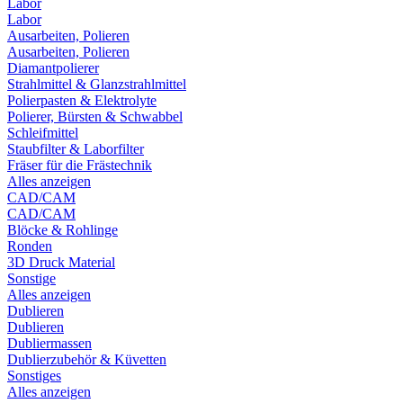
Labor
Labor
Ausarbeiten, Polieren
Ausarbeiten, Polieren
Diamantpolierer
Strahlmittel & Glanzstrahlmittel
Polierpasten & Elektrolyte
Polierer, Bürsten & Schwabbel
Schleifmittel
Staubfilter & Laborfilter
Fräser für die Frästechnik
Alles anzeigen
CAD/CAM
CAD/CAM
Blöcke & Rohlinge
Ronden
3D Druck Material
Sonstige
Alles anzeigen
Dublieren
Dublieren
Dubliermassen
Dublierzubehör & Küvetten
Sonstiges
Alles anzeigen