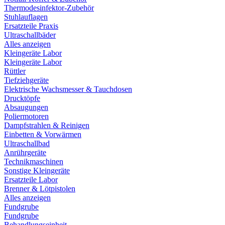
Thermodesinfektor-Zubehör
Stuhlauflagen
Ersatzteile Praxis
Ultraschallbäder
Alles anzeigen
Kleingeräte Labor
Kleingeräte Labor
Rüttler
Tiefziehgeräte
Elektrische Wachsmesser & Tauchdosen
Drucktöpfe
Absaugungen
Poliermotoren
Dampfstrahlen & Reinigen
Einbetten & Vorwärmen
Ultraschallbad
Anrührgeräte
Technikmaschinen
Sonstige Kleingeräte
Ersatzteile Labor
Brenner & Lötpistolen
Alles anzeigen
Fundgrube
Fundgrube
Behandlungseinheit