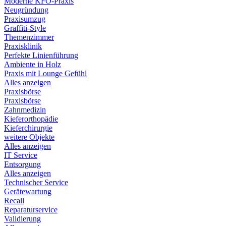
Moderne KFO-Praxis
Neugründung
Praxisumzug
Graffiti-Style
Themenzimmer
Praxisklinik
Perfekte Linienführung
Ambiente in Holz
Praxis mit Lounge Gefühl
Alles anzeigen
Praxisbörse
Praxisbörse
Zahnmedizin
Kieferorthopädie
Kieferchirurgie
weitere Objekte
Alles anzeigen
IT Service
Entsorgung
Alles anzeigen
Technischer Service
Gerätewartung
Recall
Reparaturservice
Validierung