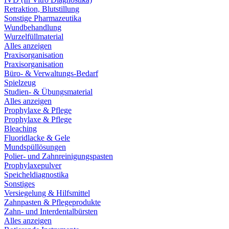
Retraktion, Blutstillung
Sonstige Pharmazeutika
Wundbehandlung
Wurzelfüllmaterial
Alles anzeigen
Praxisorganisation
Praxisorganisation
Büro- & Verwaltungs-Bedarf
Spielzeug
Studien- & Übungsmaterial
Alles anzeigen
Prophylaxe & Pflege
Prophylaxe & Pflege
Bleaching
Fluoridlacke & Gele
Mundspüllösungen
Polier- und Zahnreinigungspasten
Prophylaxepulver
Speicheldiagnostika
Sonstiges
Versiegelung & Hilfsmittel
Zahnpasten & Pflegeprodukte
Zahn- und Interdentalbürsten
Alles anzeigen