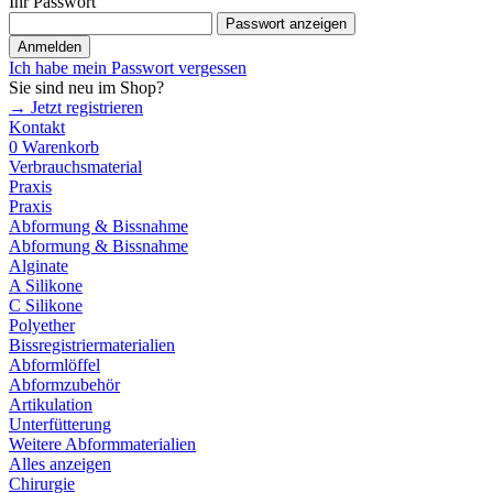
Ihr Passwort
Passwort anzeigen
Anmelden
Ich habe mein Passwort vergessen
Sie sind neu im Shop?
→ Jetzt registrieren
Kontakt
0
Warenkorb
Verbrauchsmaterial
Praxis
Praxis
Abformung & Bissnahme
Abformung & Bissnahme
Alginate
A Silikone
C Silikone
Polyether
Bissregistriermaterialien
Abformlöffel
Abformzubehör
Artikulation
Unterfütterung
Weitere Abformmaterialien
Alles anzeigen
Chirurgie