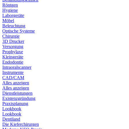
Röntgen
Hygiene
Laborgeräte
Möbel
Beleuchtung
Optische Systeme
Chirurgie
3D Drucker
Versorgung
Prophylaxe
Kleingeräte
Endodontie
Intraoralscanner
Instrumente
CAD/CAM
Alles anzeigen
Alles anzeigen
Dienstleistungen
Existenzgründung
Praxisplanung
Lookbook
Lookbook
Dentiland
Die Kieferchirurgen