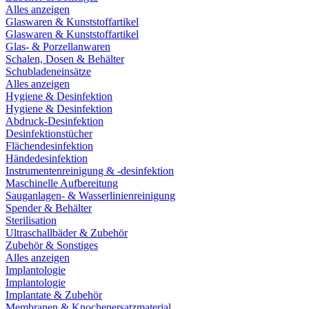
Alles anzeigen
Glaswaren & Kunststoffartikel
Glaswaren & Kunststoffartikel
Glas- & Porzellanwaren
Schalen, Dosen & Behälter
Schubladeneinsätze
Alles anzeigen
Hygiene & Desinfektion
Hygiene & Desinfektion
Abdruck-Desinfektion
Desinfektionstücher
Flächendesinfektion
Händedesinfektion
Instrumentenreinigung & -desinfektion
Maschinelle Aufbereitung
Sauganlagen- & Wasserlinienreinigung
Spender & Behälter
Sterilisation
Ultraschallbäder & Zubehör
Zubehör & Sonstiges
Alles anzeigen
Implantologie
Implantologie
Implantate & Zubehör
Membranen & Knochenersatzmaterial