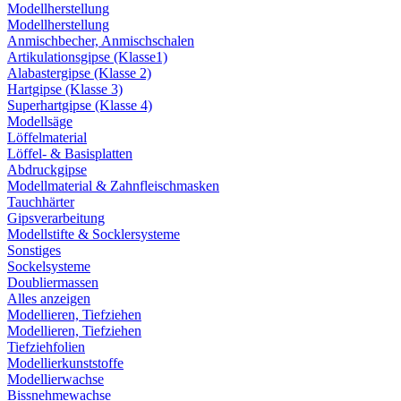
Modellherstellung
Modellherstellung
Anmischbecher, Anmischschalen
Artikulationsgipse (Klasse1)
Alabastergipse (Klasse 2)
Hartgipse (Klasse 3)
Superhartgipse (Klasse 4)
Modellsäge
Löffelmaterial
Löffel- & Basisplatten
Abdruckgipse
Modellmaterial & Zahnfleischmasken
Tauchhärter
Gipsverarbeitung
Modellstifte & Socklersysteme
Sonstiges
Sockelsysteme
Doubliermassen
Alles anzeigen
Modellieren, Tiefziehen
Modellieren, Tiefziehen
Tiefziehfolien
Modellierkunststoffe
Modellierwachse
Bissnehmewachse