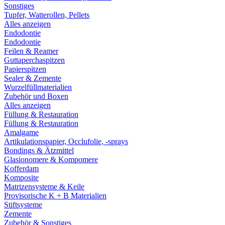
Sonstiges
Tupfer, Watterollen, Pellets
Alles anzeigen
Endodontie
Endodontie
Feilen & Reamer
Guttaperchaspitzen
Papierspitzen
Sealer & Zemente
Wurzelfüllmaterialien
Zubehör und Boxen
Alles anzeigen
Füllung & Restauration
Füllung & Restauration
Amalgame
Artikulationspapier, Occlufolie, -sprays
Bondings & Ätzmittel
Glasionomere & Kompomere
Kofferdam
Komposite
Matrizensysteme & Keile
Provisorische K + B Materialien
Stiftsysteme
Zemente
Zubehör & Sonstiges