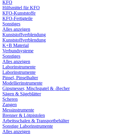
KFO
Hilfsmittel für KFO
KFO-Kunststoffe
KFO-Fertigteile
Sonstiges
Alles anzeigen
Kunststoffverblendung
Kunststoffverblendung
K+B Material
Verbundsysteme
Sonstiges
Alles anzeigen
Laborinstrumente
Laborinstrumente
Pinsel, Pinselhalter
Modellierinstrumente
Gipsmesser, Mischspatel & -Becher
Sägen & Sägeblätter
Scheren
Zangen
Messinstrumente
Brenner & Lötpistolen
Arbeitsschalen & Transportbehälter
Sonstige Laborinstrumente
Alles anzeigen