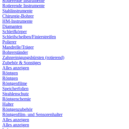
Rotierende Instrumente
Rotierende Instrumente
Stahlinstrumente
Chirurgie-Bohrer
HM-Instrumente
Diamanten
Schleifkörper
Schleifscheiben/Finierstreifen
Polierer
Mandrelle/Träger
Bohrerständer
Zahnreinigungsbürsten (rotierend)
Zubehör & Sonstiges
Alles anzeigen
Röntgen
Röntgen
Röntgenfilme
Speicherfolien
Strahlenschutz
Röntgenchemie
Halter
Röntgenzubehör
Röntgenfilm- und Sensorenhalter
Alles anzeigen
Alles anzeigen