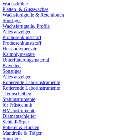
Wachsdrähte
Platten- & Gusswachse
Wachsfertigteile & Retentionen
Sonstiges
Wachsfertigteile, Profile
Alles anzeigen
Prothesenkunststoff
Prothesenkunststoff
Heisspolymersate
Kaltpolymersate
Unterfütterungsmaterial
Küvetten
Sonstiges
Alles anzeigen
Rotierende Laborinstrumente
Rotierende Laborinstrumente
Trennscheiben
Stahlinstrumente
für Frästechnik
HM-Instrumente
Diamantschleifer
Schleifkörper
Polierer & Bürsten
Mandrelle & Träger
Sonstiges