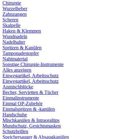
Chirurgie
Wurzelheber
Zahnzangen
Scheren
Skalpelle
Haken & Klemmen
Wundnadeln
Nadelhalter
Spritzen & Kanülen
Tamponadestopfer
Nahtmaterial
Sonstige Chirurgie-Instrumente
Alles anzeigen
Einwegartikel, Arbeitsschutz
Einwegartikel, Arbeitsschutz
Anmischblöcke
Becher, Servietten & Tücher
Einmalinstrumente
Einmal OP-Zubehör
Einmalspritzen & -kanülen
Handschuhe
Mischkanülen & Intraoraltips
Mundschutz, Gesichtsmasken
Schutzbrillen
Speichersauger & Absaugkanülen