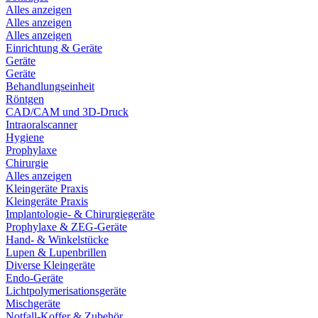
Alles anzeigen
Alles anzeigen
Alles anzeigen
Einrichtung & Geräte
Geräte
Geräte
Behandlungseinheit
Röntgen
CAD/CAM und 3D-Druck
Intraoralscanner
Hygiene
Prophylaxe
Chirurgie
Alles anzeigen
Kleingeräte Praxis
Kleingeräte Praxis
Implantologie- & Chirurgiegeräte
Prophylaxe & ZEG-Geräte
Hand- & Winkelstücke
Lupen & Lupenbrillen
Diverse Kleingeräte
Endo-Geräte
Lichtpolymerisationsgeräte
Mischgeräte
Notfall-Koffer & Zubehör