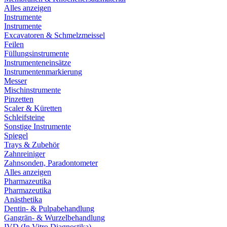
Alles anzeigen
Instrumente
Instrumente
Excavatoren & Schmelzmeissel
Feilen
Füllungsinstrumente
Instrumenteneinsätze
Instrumentenmarkierung
Messer
Mischinstrumente
Pinzetten
Scaler & Küretten
Schleifsteine
Sonstige Instrumente
Spiegel
Trays & Zubehör
Zahnreiniger
Zahnsonden, Paradontometer
Alles anzeigen
Pharmazeutika
Pharmazeutika
Anästhetika
Dentin- & Pulpabehandlung
Gangrän- & Wurzelbehandlung
IVD (In Vitro Diagnostika)