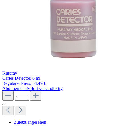
Kuraray
Caries Detector, 6 ml
Regulärer Preis:
54,49 €
Abonnement
Sofort versandfertig
Zuletzt angesehen