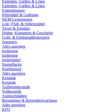
Einbetten, Gießen & Löten
Einbetten, Gießen & Löten
Einbettmassen
Hilfsmittel & Gußringe
NEM-Legierungen
Lote, Fluß- & Abbeizmittel
Tiegel & Einsätze
Drähte, Klammern & Geschiebe
Gold- & Edelmetalllegierugen
Sonstiges
Alles anzeigen
Isolierung
Isolierung
Isoliermittel
Stumpflacke
Knetmassen
Alles anzeigen
Keramik
Keramik
Aufbrennkeramik
Vollkeramik
Anmischplatten
Brennträger & Brennüberwachung
Alles anzeigen
KFO