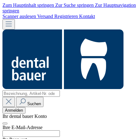
Zum Hauptinhalt springen
Zur Suche springen
Zur Hauptnavigation
springen
Scanner auslesen
Versand
Registrieren
Kontakt
Suchen
Anmelden
Ihr dental bauer Konto
Ihre E-Mail-Adresse