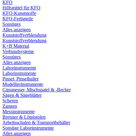
KFO
Hilfsmittel für KFO
KFO-Kunststoffe
KFO-Fertigteile
Sonstiges
Alles anzeigen
Kunststoffverblendung
Kunststoffverblendung
K+B Material
Verbundsysteme
Sonstiges
Alles anzeigen
Laborinstrumente
Laborinstrumente
Pinsel, Pinselhalter
Modellierinstrumente
Gipsmesser, Mischspatel & -Becher
Sägen & Sägeblätter
Scheren
Zangen
Messinstrumente
Brenner & Lötpistolen
Arbeitsschalen & Transportbehälter
Sonstige Laborinstrumente
Alles anzeigen