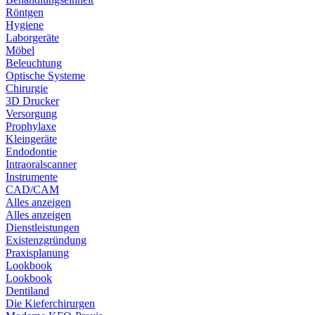
Röntgen
Hygiene
Laborgeräte
Möbel
Beleuchtung
Optische Systeme
Chirurgie
3D Drucker
Versorgung
Prophylaxe
Kleingeräte
Endodontie
Intraoralscanner
Instrumente
CAD/CAM
Alles anzeigen
Alles anzeigen
Dienstleistungen
Existenzgründung
Praxisplanung
Lookbook
Lookbook
Dentiland
Die Kieferchirurgen