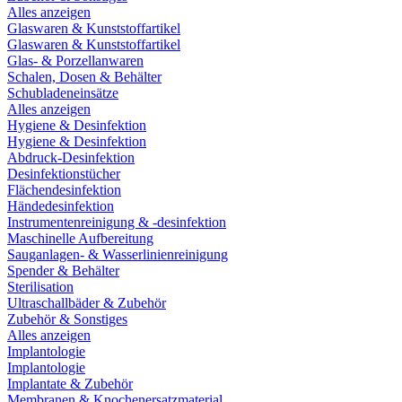
Alles anzeigen
Glaswaren & Kunststoffartikel
Glaswaren & Kunststoffartikel
Glas- & Porzellanwaren
Schalen, Dosen & Behälter
Schubladeneinsätze
Alles anzeigen
Hygiene & Desinfektion
Hygiene & Desinfektion
Abdruck-Desinfektion
Desinfektionstücher
Flächendesinfektion
Händedesinfektion
Instrumentenreinigung & -desinfektion
Maschinelle Aufbereitung
Sauganlagen- & Wasserlinienreinigung
Spender & Behälter
Sterilisation
Ultraschallbäder & Zubehör
Zubehör & Sonstiges
Alles anzeigen
Implantologie
Implantologie
Implantate & Zubehör
Membranen & Knochenersatzmaterial