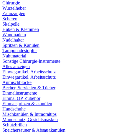
Chirurgie
Wurzelheber
Zahnzangen
Scheren
Skalpelle
Haken & Klemmen
Wundnadeln
Nadelhalter
Spritzen & Kanülen
Tamponadestopfer
Nahtmaterial
Sonstige Chirurgie-Instrumente
Alles anzeigen
Einwegartikel, Arbeitsschutz
Einwegartikel, Arbeitsschutz
Anmischblöcke
Becher, Servietten & Tücher
Einmalinstrumente
Einmal OP-Zubehör
Einmalspritzen & -kanülen
Handschuhe
Mischkanülen & Intraoraltips
Mundschutz, Gesichtsmasken
Schutzbrillen
Speichersauger & Absaugkanülen