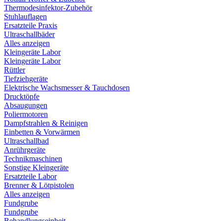
Thermodesinfektor-Zubehör
Stuhlauflagen
Ersatzteile Praxis
Ultraschallbäder
Alles anzeigen
Kleingeräte Labor
Kleingeräte Labor
Rüttler
Tiefziehgeräte
Elektrische Wachsmesser & Tauchdosen
Drucktöpfe
Absaugungen
Poliermotoren
Dampfstrahlen & Reinigen
Einbetten & Vorwärmen
Ultraschallbad
Anrührgeräte
Technikmaschinen
Sonstige Kleingeräte
Ersatzteile Labor
Brenner & Lötpistolen
Alles anzeigen
Fundgrube
Fundgrube
Behandlungseinheit