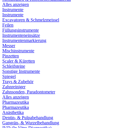
Alles anzeigen
Instrumente
Instrumente
Excavatoren & Schmelzmeissel
Feilen
Füllungsinstrumente
Instrumenteneinsätze
Instrumentenmarkierung
Messer
Mischinstrumente
Pinzetten
Scaler & Küretten
Schleifsteine
Sonstige Instrumente
Spiegel
Trays & Zubehör
Zahnreiniger
Zahnsonden, Paradontometer
Alles anzeigen
Pharmazeutika
Pharmazeutika
Anästhetika
Dentin- & Pulpabehandlung
Gangrän- & Wurzelbehandlung
IVD (In Vitro Diagnostika)