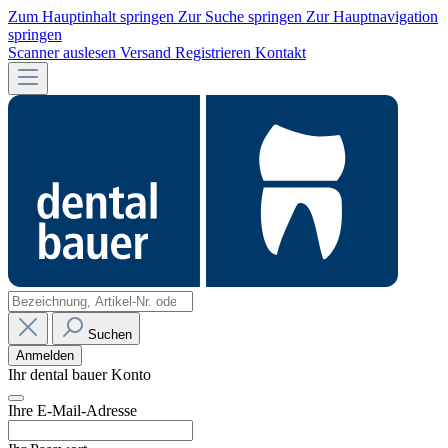
Zum Hauptinhalt springen
Zur Suche springen
Zur Hauptnavigation
springen
Scanner auslesen
Versand
Registrieren
Kontakt
Suchen
Anmelden
Ihr dental bauer Konto
Ihre E-Mail-Adresse