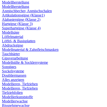
Modellherstellung
Modellherstellung
Anmischbecher, Anmischschalen
Artikulationsgipse (Klasse1)
Alabastergipse (Klasse 2)
Hartgipse (Klasse 3)
Superhartgipse (Klasse 4)
Modellsäge
Löffelmaterial
Löffel- & Basisplatten
Abdruckgipse
Modellmaterial & Zahnfleischmasken
Tauchhärter
Gipsverarbeitung
Modellstifte & Socklersysteme
Sonstiges
Sockelsysteme
Doubliermassen
Alles anzeigen
Modellieren, Tiefziehen
Modellieren, Tiefziehen
Tiefziehfolien
Modellierkunststoffe
Modellierwachse
Bissnehmewachse