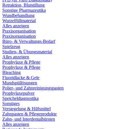
Retraktion, Blutstillung
Sonstige Pharmazeutika
Wundbehandlung
Wurzelfüllmaterial
Alles anzeigen
Praxisorganisation
Praxisorganisation
Büro- & Verwaltungs-Bedarf
Spielzeug
Studien- & Übungsmaterial
Alles anzeigen
Prophylaxe & Pflege
Prophylaxe & Pflege
Bleaching
Fluoridlacke & Gele
Mundspüllösungen
Polier- und Zahnreinigungspasten
Prophylaxepulver
Speicheldiagnostika
Sonstiges
Versiegelung & Hilfsmittel
Zahnpasten & Pflegeprodukte
Zahn- und Interdentalbürsten
Alles anzeigen