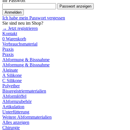
Ihr Passwort
Passwort anzeigen
Anmelden
Ich habe mein Passwort vergessen
Sie sind neu im Shop?
→ Jetzt registrieren
Kontakt
0
Warenkorb
Verbrauchsmaterial
Praxis
Praxis
Abformung & Bissnahme
Abformung & Bissnahme
Alginate
A Silikone
C Silikone
Polyether
Bissregistriermaterialien
Abformlöffel
Abformzubehör
Artikulation
Unterfütterung
Weitere Abformmaterialien
Alles anzeigen
Chirurgie