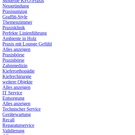
Moderne KFO-Praxis
Neugründung
Praxisumzug
Graffiti-Style
Themenzimmer
Praxisklinik
Perfekte Linienführung
Ambiente in Holz
Praxis mit Lounge Gefühl
Alles anzeigen
Praxisbörse
Praxisbörse
Zahnmedizin
Kieferorthopädie
Kieferchirurgie
weitere Objekte
Alles anzeigen
IT Service
Entsorgung
Alles anzeigen
Technischer Service
Gerätewartung
Recall
Reparaturservice
Validierung