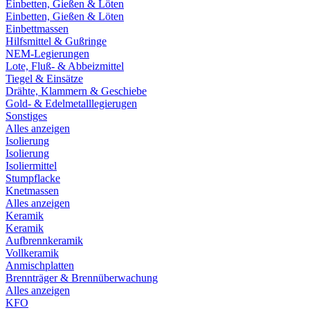
Einbetten, Gießen & Löten
Einbetten, Gießen & Löten
Einbettmassen
Hilfsmittel & Gußringe
NEM-Legierungen
Lote, Fluß- & Abbeizmittel
Tiegel & Einsätze
Drähte, Klammern & Geschiebe
Gold- & Edelmetalllegierugen
Sonstiges
Alles anzeigen
Isolierung
Isolierung
Isoliermittel
Stumpflacke
Knetmassen
Alles anzeigen
Keramik
Keramik
Aufbrennkeramik
Vollkeramik
Anmischplatten
Brennträger & Brennüberwachung
Alles anzeigen
KFO