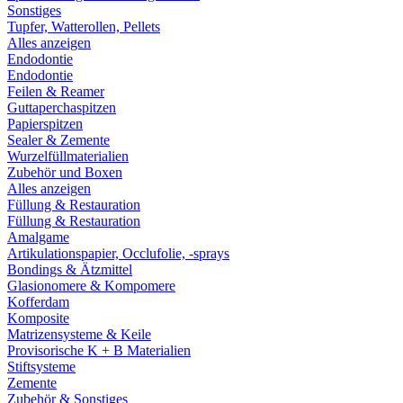
Sonstiges
Tupfer, Watterollen, Pellets
Alles anzeigen
Endodontie
Endodontie
Feilen & Reamer
Guttaperchaspitzen
Papierspitzen
Sealer & Zemente
Wurzelfüllmaterialien
Zubehör und Boxen
Alles anzeigen
Füllung & Restauration
Füllung & Restauration
Amalgame
Artikulationspapier, Occlufolie, -sprays
Bondings & Ätzmittel
Glasionomere & Kompomere
Kofferdam
Komposite
Matrizensysteme & Keile
Provisorische K + B Materialien
Stiftsysteme
Zemente
Zubehör & Sonstiges