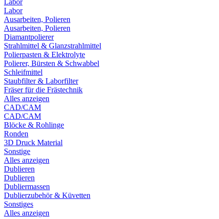
Labor
Labor
Ausarbeiten, Polieren
Ausarbeiten, Polieren
Diamantpolierer
Strahlmittel & Glanzstrahlmittel
Polierpasten & Elektrolyte
Polierer, Bürsten & Schwabbel
Schleifmittel
Staubfilter & Laborfilter
Fräser für die Frästechnik
Alles anzeigen
CAD/CAM
CAD/CAM
Blöcke & Rohlinge
Ronden
3D Druck Material
Sonstige
Alles anzeigen
Dublieren
Dublieren
Dubliermassen
Dublierzubehör & Küvetten
Sonstiges
Alles anzeigen