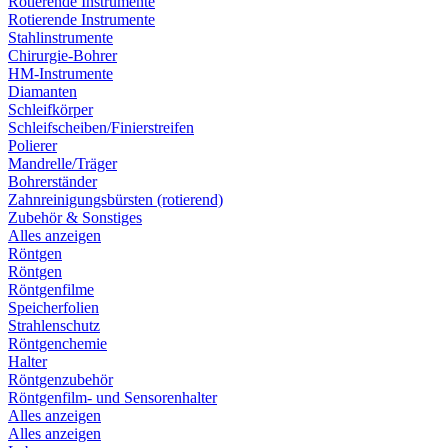
Rotierende Instrumente
Rotierende Instrumente
Stahlinstrumente
Chirurgie-Bohrer
HM-Instrumente
Diamanten
Schleifkörper
Schleifscheiben/Finierstreifen
Polierer
Mandrelle/Träger
Bohrerständer
Zahnreinigungsbürsten (rotierend)
Zubehör & Sonstiges
Alles anzeigen
Röntgen
Röntgen
Röntgenfilme
Speicherfolien
Strahlenschutz
Röntgenchemie
Halter
Röntgenzubehör
Röntgenfilm- und Sensorenhalter
Alles anzeigen
Alles anzeigen