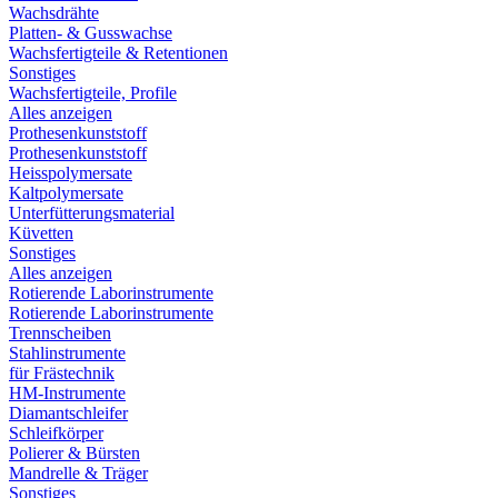
Wachsdrähte
Platten- & Gusswachse
Wachsfertigteile & Retentionen
Sonstiges
Wachsfertigteile, Profile
Alles anzeigen
Prothesenkunststoff
Prothesenkunststoff
Heisspolymersate
Kaltpolymersate
Unterfütterungsmaterial
Küvetten
Sonstiges
Alles anzeigen
Rotierende Laborinstrumente
Rotierende Laborinstrumente
Trennscheiben
Stahlinstrumente
für Frästechnik
HM-Instrumente
Diamantschleifer
Schleifkörper
Polierer & Bürsten
Mandrelle & Träger
Sonstiges