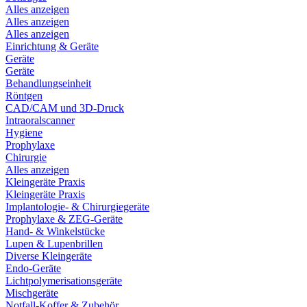
Alles anzeigen
Alles anzeigen
Alles anzeigen
Einrichtung & Geräte
Geräte
Geräte
Behandlungseinheit
Röntgen
CAD/CAM und 3D-Druck
Intraoralscanner
Hygiene
Prophylaxe
Chirurgie
Alles anzeigen
Kleingeräte Praxis
Kleingeräte Praxis
Implantologie- & Chirurgiegeräte
Prophylaxe & ZEG-Geräte
Hand- & Winkelstücke
Lupen & Lupenbrillen
Diverse Kleingeräte
Endo-Geräte
Lichtpolymerisationsgeräte
Mischgeräte
Notfall-Koffer & Zubehör