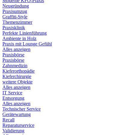
Moderne KFO-Praxis
Neugründung
Praxisumzug
Graffiti-Style
Themenzimmer
Praxisklinik
Perfekte Linienführung
Ambiente in Holz
Praxis mit Lounge Gefühl
Alles anzeigen
Praxisbörse
Praxisbörse
Zahnmedizin
Kieferorthopädie
Kieferchirurgie
weitere Objekte
Alles anzeigen
IT Service
Entsorgung
Alles anzeigen
Technischer Service
Gerätewartung
Recall
Reparaturservice
Validierung