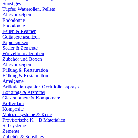
Sonstiges
Tupfer, Watterollen, Pellets
Alles anzeigen
Endodontie
Endodontie
Feilen & Reamer
Guttaperchaspitzen
Papierspitzen
Sealer & Zemente
Wurzelfüllmaterialien
Zubehör und Boxen
Alles anzeigen
Füllung & Restauration
Füllung & Restauration
Amalgame
Artikulationspapier, Occlufolie, -sprays
Bondings & Ätzmittel
Glasionomere & Kompomere
Kofferdam
Komposite
Matrizensysteme & Keile
Provisorische K + B Materialien
Stiftsysteme
Zemente
Zubehör & Sonstiges