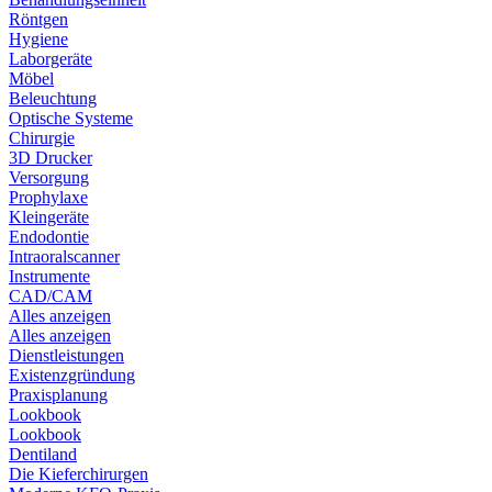
Röntgen
Hygiene
Laborgeräte
Möbel
Beleuchtung
Optische Systeme
Chirurgie
3D Drucker
Versorgung
Prophylaxe
Kleingeräte
Endodontie
Intraoralscanner
Instrumente
CAD/CAM
Alles anzeigen
Alles anzeigen
Dienstleistungen
Existenzgründung
Praxisplanung
Lookbook
Lookbook
Dentiland
Die Kieferchirurgen