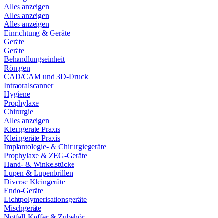
Alles anzeigen
Alles anzeigen
Alles anzeigen
Einrichtung & Geräte
Geräte
Geräte
Behandlungseinheit
Röntgen
CAD/CAM und 3D-Druck
Intraoralscanner
Hygiene
Prophylaxe
Chirurgie
Alles anzeigen
Kleingeräte Praxis
Kleingeräte Praxis
Implantologie- & Chirurgiegeräte
Prophylaxe & ZEG-Geräte
Hand- & Winkelstücke
Lupen & Lupenbrillen
Diverse Kleingeräte
Endo-Geräte
Lichtpolymerisationsgeräte
Mischgeräte
Notfall-Koffer & Zubehör