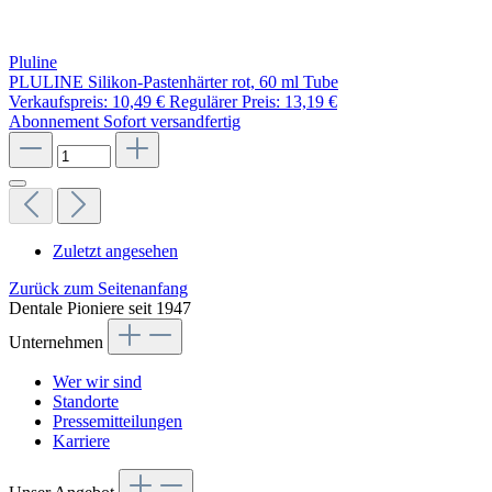
Pluline
PLULINE Silikon-Pastenhärter rot, 60 ml Tube
Verkaufspreis:
10,49 €
Regulärer Preis:
13,19 €
Abonnement
Sofort versandfertig
Zuletzt angesehen
Zurück zum Seitenanfang
Dentale Pioniere seit 1947
Unternehmen
Wer wir sind
Standorte
Pressemitteilungen
Karriere