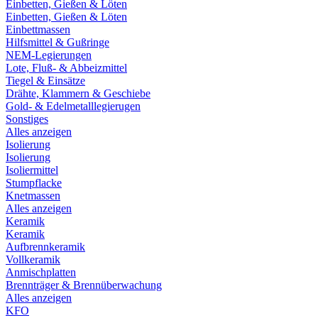
Einbetten, Gießen & Löten
Einbetten, Gießen & Löten
Einbettmassen
Hilfsmittel & Gußringe
NEM-Legierungen
Lote, Fluß- & Abbeizmittel
Tiegel & Einsätze
Drähte, Klammern & Geschiebe
Gold- & Edelmetalllegierugen
Sonstiges
Alles anzeigen
Isolierung
Isolierung
Isoliermittel
Stumpflacke
Knetmassen
Alles anzeigen
Keramik
Keramik
Aufbrennkeramik
Vollkeramik
Anmischplatten
Brennträger & Brennüberwachung
Alles anzeigen
KFO