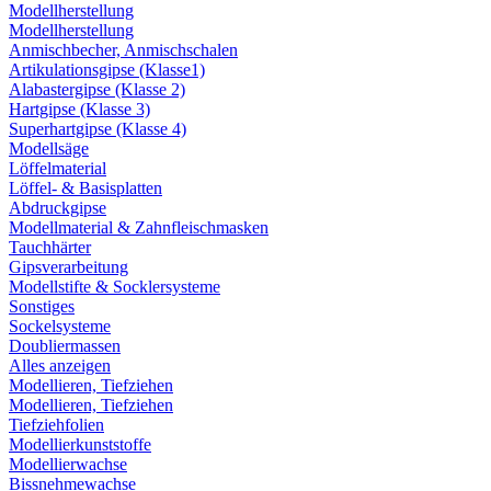
Modellherstellung
Modellherstellung
Anmischbecher, Anmischschalen
Artikulationsgipse (Klasse1)
Alabastergipse (Klasse 2)
Hartgipse (Klasse 3)
Superhartgipse (Klasse 4)
Modellsäge
Löffelmaterial
Löffel- & Basisplatten
Abdruckgipse
Modellmaterial & Zahnfleischmasken
Tauchhärter
Gipsverarbeitung
Modellstifte & Socklersysteme
Sonstiges
Sockelsysteme
Doubliermassen
Alles anzeigen
Modellieren, Tiefziehen
Modellieren, Tiefziehen
Tiefziehfolien
Modellierkunststoffe
Modellierwachse
Bissnehmewachse