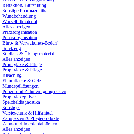
Retraktion, Blutstillung
Sonstige Pharmazeutika
Wundbehandlung
Wurzelfüllmaterial
Alles anzeigen
Praxisorganisation
Praxisorganisation
Büro- & Verwaltungs-Bedarf
Spielzeug
Studien- & Übungsmaterial
Alles anzeigen
Prophylaxe & Pflege
Prophylaxe & Pflege
Bleaching
Fluoridlacke & Gele
Mundspüllösungen
Polier- und Zahnreinigungspasten
Prophylaxepulver
Speicheldiagnostika
Sonstiges
Versiegelung & Hilfsmittel
Zahnpasten & Pflegeprodukte
Zahn- und Interdentalbürsten
Alles anzeigen