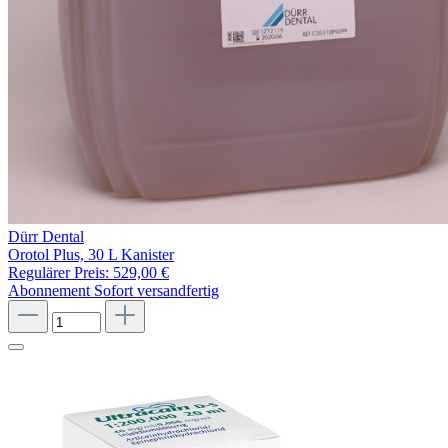
Dürr Dental
Orotol Plus, 30 L Kanister
Regulärer Preis:
529,00 €
Abonnement
Sofort versandfertig