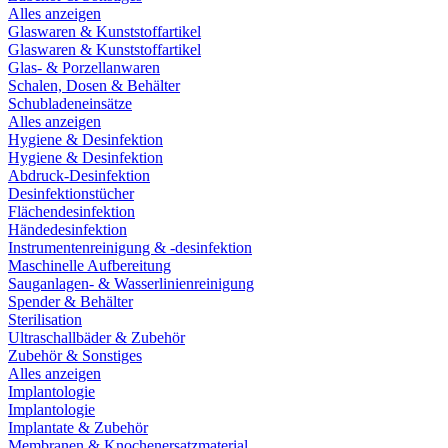
Alles anzeigen
Glaswaren & Kunststoffartikel
Glaswaren & Kunststoffartikel
Glas- & Porzellanwaren
Schalen, Dosen & Behälter
Schubladeneinsätze
Alles anzeigen
Hygiene & Desinfektion
Hygiene & Desinfektion
Abdruck-Desinfektion
Desinfektionstücher
Flächendesinfektion
Händedesinfektion
Instrumentenreinigung & -desinfektion
Maschinelle Aufbereitung
Sauganlagen- & Wasserlinienreinigung
Spender & Behälter
Sterilisation
Ultraschallbäder & Zubehör
Zubehör & Sonstiges
Alles anzeigen
Implantologie
Implantologie
Implantate & Zubehör
Membranen & Knochenersatzmaterial