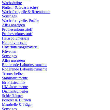
Wachsdrähte
Platten- & Gusswachse
Wachsfertigteile & Retentionen
Sonstiges
Wachsfertigteile, Profile
Alles anzeigen
Prothesenkunststoff
Prothesenkunststoff
Heisspolymersate
Kaltpolymersate
Unterfütterungsmaterial
Küvetten
Sonstiges
Alles anzeigen
Rotierende Laborinstrumente
Rotierende Laborinstrumente
Trennscheiben
Stahlinstrumente
für Frästechnik
HM-Instrumente
Diamantschleifer
Schleifkörper
Polierer & Bürsten
Mandrelle & Träger
Sonstiges