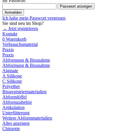
Ihr Passwort
Passwort anzeigen
Anmelden
Ich habe mein Passwort vergessen
Sie sind neu im Shop?
→ Jetzt registrieren
Kontakt
0
Warenkorb
Verbrauchsmaterial
Praxis
Praxis
Abformung & Bissnahme
Abformung & Bissnahme
Alginate
A Silikone
C Silikone
Polyether
Bissregistriermaterialien
Abformlöffel
Abformzubehör
Artikulation
Unterfütterung
Weitere Abformmaterialien
Alles anzeigen
Chirurgie