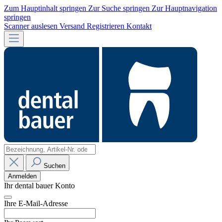
Zum Hauptinhalt springen
Zur Suche springen
Zur Hauptnavigation
springen
Scanner auslesen
Versand
Registrieren
Kontakt
Suchen
Anmelden
Ihr dental bauer Konto
Ihre E-Mail-Adresse