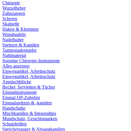
Chirurgie
Wurzelheber
Zahnzangen
Scheren
Skalpelle
Haken & Klemmen
Wundnadeln
Nadelhalter
Spritzen & Kanülen
Tamponadestopfer
Nahtmaterial
Sonstige Chirurgie-Instrumente
Alles anzeigen
Einwegartikel, Arbeitsschutz
Einwegartikel, Arbeitsschutz
Anmischblöcke
Becher, Servietten & Tücher
Einmalinstrumente
Einmal OP-Zubehör
Einmalspritzen & -kanülen
Handschuhe
Mischkanülen & Intraoraltips
Mundschutz, Gesichtsmasken
Schutzbrillen
Speichersauger & Absaugkanülen