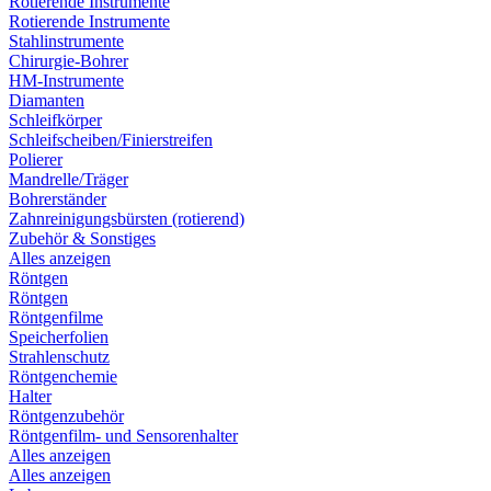
Rotierende Instrumente
Rotierende Instrumente
Stahlinstrumente
Chirurgie-Bohrer
HM-Instrumente
Diamanten
Schleifkörper
Schleifscheiben/Finierstreifen
Polierer
Mandrelle/Träger
Bohrerständer
Zahnreinigungsbürsten (rotierend)
Zubehör & Sonstiges
Alles anzeigen
Röntgen
Röntgen
Röntgenfilme
Speicherfolien
Strahlenschutz
Röntgenchemie
Halter
Röntgenzubehör
Röntgenfilm- und Sensorenhalter
Alles anzeigen
Alles anzeigen