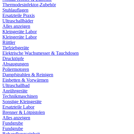
Thermodesinfektor-Zubehör
Stuhlauflagen
Ersatzteile Praxis
Ultraschallbäder
Alles anzeigen
Kleingeräte Labor
Kleingeräte Labor
Rüttler
Tiefziehgeräte
Elektrische Wachsmesser & Tauchdosen
Drucktöpfe
Absaugungen
Poliermotoren
Dampfstrahlen & Reinigen
Einbetten & Vorwärmen
Ultraschallbad
Anrührgeräte
Technikmaschinen
Sonstige Kleingeräte
Ersatzteile Labor
Brenner & Lötpistolen
Alles anzeigen
Fundgrube
Fundgrube
Behandlungseinheit