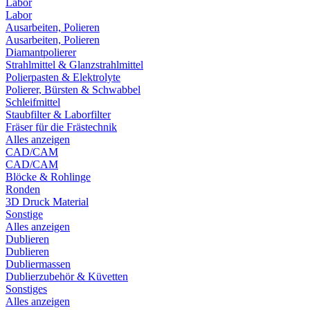
Labor
Labor
Ausarbeiten, Polieren
Ausarbeiten, Polieren
Diamantpolierer
Strahlmittel & Glanzstrahlmittel
Polierpasten & Elektrolyte
Polierer, Bürsten & Schwabbel
Schleifmittel
Staubfilter & Laborfilter
Fräser für die Frästechnik
Alles anzeigen
CAD/CAM
CAD/CAM
Blöcke & Rohlinge
Ronden
3D Druck Material
Sonstige
Alles anzeigen
Dublieren
Dublieren
Dubliermassen
Dublierzubehör & Küvetten
Sonstiges
Alles anzeigen