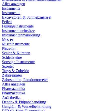
Alles anzeigen
Instrumente
Instrumente
Excavatoren & Schmelzmeissel
Feilen
Füllungsinstrumente
Instrumenteneinsätze
Instrumentenmarkierung
Messer
Mischinstrumente
Pinzetten
Scaler & Küretten
Schleifsteine
Sonstige Instrumente
Spiegel
Trays & Zubehör
Zahnreiniger
Zahnsonden, Paradontometer
Alles anzeigen
Pharmazeutika
Pharmazeutika
Anästhetika
Dentin- & Pulpabehandlung
Gangrän- & Wurzelbehandlung
IVD (In Vitro Diagnostika)