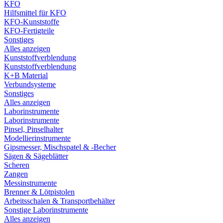
KFO
Hilfsmittel für KFO
KFO-Kunststoffe
KFO-Fertigteile
Sonstiges
Alles anzeigen
Kunststoffverblendung
Kunststoffverblendung
K+B Material
Verbundsysteme
Sonstiges
Alles anzeigen
Laborinstrumente
Laborinstrumente
Pinsel, Pinselhalter
Modellierinstrumente
Gipsmesser, Mischspatel & -Becher
Sägen & Sägeblätter
Scheren
Zangen
Messinstrumente
Brenner & Lötpistolen
Arbeitsschalen & Transportbehälter
Sonstige Laborinstrumente
Alles anzeigen