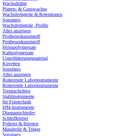
Wachsdrähte
Platten- & Gusswachse
Wachsfertigteile & Retentionen
Sonstiges
Wachsfertigteile, Profile
Alles anzeigen
Prothesenkunststoff
Prothesenkunststoff
Heisspolymersate
Kaltpolymersate
Unterfütterungsmaterial
Küvetten
Sonstiges
Alles anzeigen
Rotierende Laborinstrumente
Rotierende Laborinstrumente
Trennscheiben
Stahlinstrumente
für Frästechnik
HM-Instrumente
Diamantschleifer
Schleifkörper
Polierer & Bürsten
Mandrelle & Träger
Sonstiges