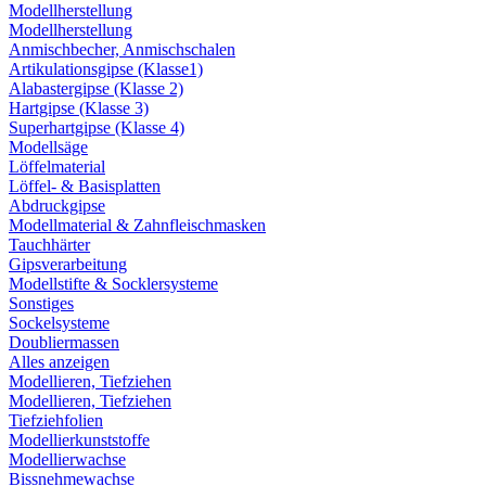
Modellherstellung
Modellherstellung
Anmischbecher, Anmischschalen
Artikulationsgipse (Klasse1)
Alabastergipse (Klasse 2)
Hartgipse (Klasse 3)
Superhartgipse (Klasse 4)
Modellsäge
Löffelmaterial
Löffel- & Basisplatten
Abdruckgipse
Modellmaterial & Zahnfleischmasken
Tauchhärter
Gipsverarbeitung
Modellstifte & Socklersysteme
Sonstiges
Sockelsysteme
Doubliermassen
Alles anzeigen
Modellieren, Tiefziehen
Modellieren, Tiefziehen
Tiefziehfolien
Modellierkunststoffe
Modellierwachse
Bissnehmewachse