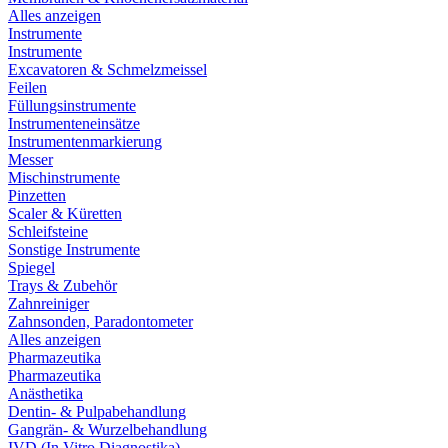
Alles anzeigen
Instrumente
Instrumente
Excavatoren & Schmelzmeissel
Feilen
Füllungsinstrumente
Instrumenteneinsätze
Instrumentenmarkierung
Messer
Mischinstrumente
Pinzetten
Scaler & Küretten
Schleifsteine
Sonstige Instrumente
Spiegel
Trays & Zubehör
Zahnreiniger
Zahnsonden, Paradontometer
Alles anzeigen
Pharmazeutika
Pharmazeutika
Anästhetika
Dentin- & Pulpabehandlung
Gangrän- & Wurzelbehandlung
IVD (In Vitro Diagnostika)