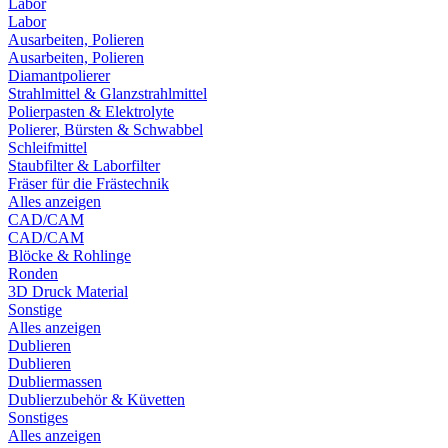
Labor
Labor
Ausarbeiten, Polieren
Ausarbeiten, Polieren
Diamantpolierer
Strahlmittel & Glanzstrahlmittel
Polierpasten & Elektrolyte
Polierer, Bürsten & Schwabbel
Schleifmittel
Staubfilter & Laborfilter
Fräser für die Frästechnik
Alles anzeigen
CAD/CAM
CAD/CAM
Blöcke & Rohlinge
Ronden
3D Druck Material
Sonstige
Alles anzeigen
Dublieren
Dublieren
Dubliermassen
Dublierzubehör & Küvetten
Sonstiges
Alles anzeigen