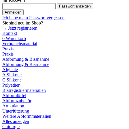
Ihr Passwort
Passwort anzeigen
Anmelden
Ich habe mein Passwort vergessen
Sie sind neu im Shop?
→ Jetzt registrieren
Kontakt
0
Warenkorb
Verbrauchsmaterial
Praxis
Praxis
Abformung & Bissnahme
Abformung & Bissnahme
Alginate
A Silikone
C Silikone
Polyether
Bissregistriermaterialien
Abformlöffel
Abformzubehör
Artikulation
Unterfütterung
Weitere Abformmaterialien
Alles anzeigen
Chirurgie