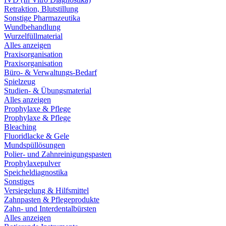
Retraktion, Blutstillung
Sonstige Pharmazeutika
Wundbehandlung
Wurzelfüllmaterial
Alles anzeigen
Praxisorganisation
Praxisorganisation
Büro- & Verwaltungs-Bedarf
Spielzeug
Studien- & Übungsmaterial
Alles anzeigen
Prophylaxe & Pflege
Prophylaxe & Pflege
Bleaching
Fluoridlacke & Gele
Mundspüllösungen
Polier- und Zahnreinigungspasten
Prophylaxepulver
Speicheldiagnostika
Sonstiges
Versiegelung & Hilfsmittel
Zahnpasten & Pflegeprodukte
Zahn- und Interdentalbürsten
Alles anzeigen