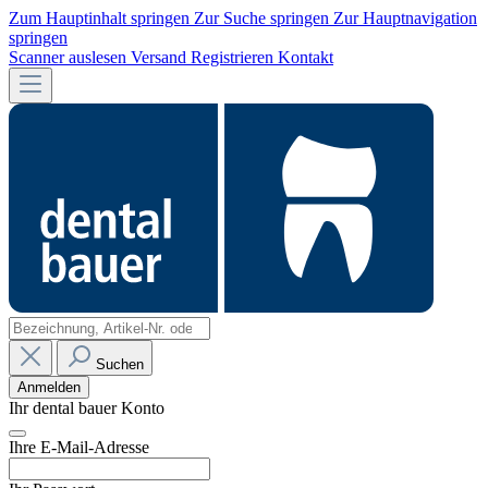
Zum Hauptinhalt springen
Zur Suche springen
Zur Hauptnavigation
springen
Scanner auslesen
Versand
Registrieren
Kontakt
Suchen
Anmelden
Ihr dental bauer Konto
Ihre E-Mail-Adresse