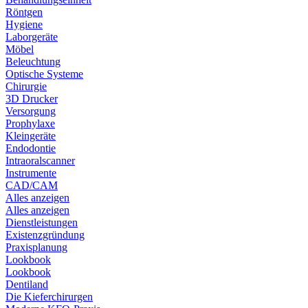
Röntgen
Hygiene
Laborgeräte
Möbel
Beleuchtung
Optische Systeme
Chirurgie
3D Drucker
Versorgung
Prophylaxe
Kleingeräte
Endodontie
Intraoralscanner
Instrumente
CAD/CAM
Alles anzeigen
Alles anzeigen
Dienstleistungen
Existenzgründung
Praxisplanung
Lookbook
Lookbook
Dentiland
Die Kieferchirurgen