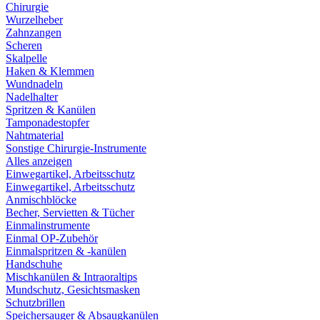
Chirurgie
Wurzelheber
Zahnzangen
Scheren
Skalpelle
Haken & Klemmen
Wundnadeln
Nadelhalter
Spritzen & Kanülen
Tamponadestopfer
Nahtmaterial
Sonstige Chirurgie-Instrumente
Alles anzeigen
Einwegartikel, Arbeitsschutz
Einwegartikel, Arbeitsschutz
Anmischblöcke
Becher, Servietten & Tücher
Einmalinstrumente
Einmal OP-Zubehör
Einmalspritzen & -kanülen
Handschuhe
Mischkanülen & Intraoraltips
Mundschutz, Gesichtsmasken
Schutzbrillen
Speichersauger & Absaugkanülen