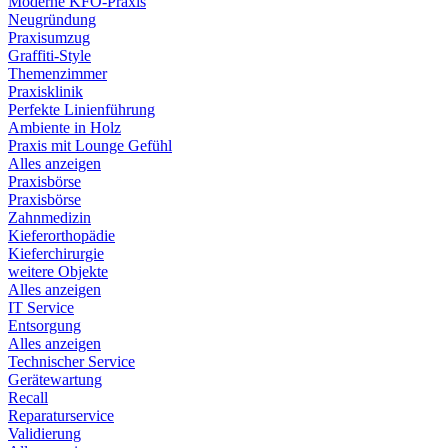
Moderne KFO-Praxis
Neugründung
Praxisumzug
Graffiti-Style
Themenzimmer
Praxisklinik
Perfekte Linienführung
Ambiente in Holz
Praxis mit Lounge Gefühl
Alles anzeigen
Praxisbörse
Praxisbörse
Zahnmedizin
Kieferorthopädie
Kieferchirurgie
weitere Objekte
Alles anzeigen
IT Service
Entsorgung
Alles anzeigen
Technischer Service
Gerätewartung
Recall
Reparaturservice
Validierung