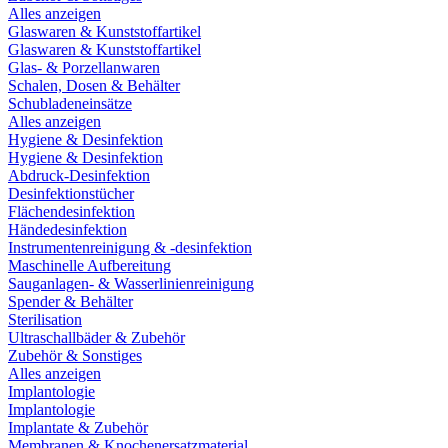
Alles anzeigen
Glaswaren & Kunststoffartikel
Glaswaren & Kunststoffartikel
Glas- & Porzellanwaren
Schalen, Dosen & Behälter
Schubladeneinsätze
Alles anzeigen
Hygiene & Desinfektion
Hygiene & Desinfektion
Abdruck-Desinfektion
Desinfektionstücher
Flächendesinfektion
Händedesinfektion
Instrumentenreinigung & -desinfektion
Maschinelle Aufbereitung
Sauganlagen- & Wasserlinienreinigung
Spender & Behälter
Sterilisation
Ultraschallbäder & Zubehör
Zubehör & Sonstiges
Alles anzeigen
Implantologie
Implantologie
Implantate & Zubehör
Membranen & Knochenersatzmaterial