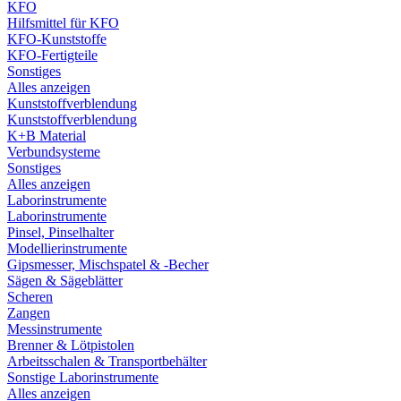
KFO
Hilfsmittel für KFO
KFO-Kunststoffe
KFO-Fertigteile
Sonstiges
Alles anzeigen
Kunststoffverblendung
Kunststoffverblendung
K+B Material
Verbundsysteme
Sonstiges
Alles anzeigen
Laborinstrumente
Laborinstrumente
Pinsel, Pinselhalter
Modellierinstrumente
Gipsmesser, Mischspatel & -Becher
Sägen & Sägeblätter
Scheren
Zangen
Messinstrumente
Brenner & Lötpistolen
Arbeitsschalen & Transportbehälter
Sonstige Laborinstrumente
Alles anzeigen