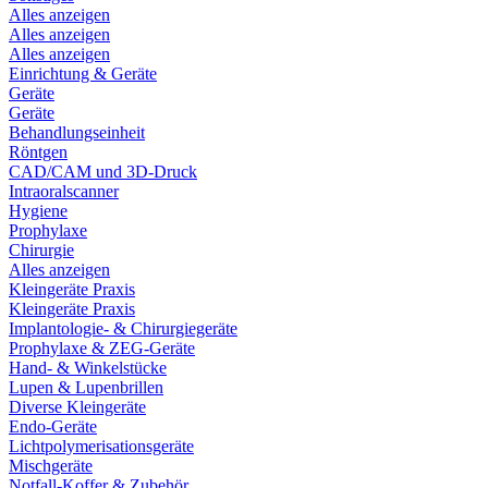
Alles anzeigen
Alles anzeigen
Alles anzeigen
Einrichtung & Geräte
Geräte
Geräte
Behandlungseinheit
Röntgen
CAD/CAM und 3D-Druck
Intraoralscanner
Hygiene
Prophylaxe
Chirurgie
Alles anzeigen
Kleingeräte Praxis
Kleingeräte Praxis
Implantologie- & Chirurgiegeräte
Prophylaxe & ZEG-Geräte
Hand- & Winkelstücke
Lupen & Lupenbrillen
Diverse Kleingeräte
Endo-Geräte
Lichtpolymerisationsgeräte
Mischgeräte
Notfall-Koffer & Zubehör