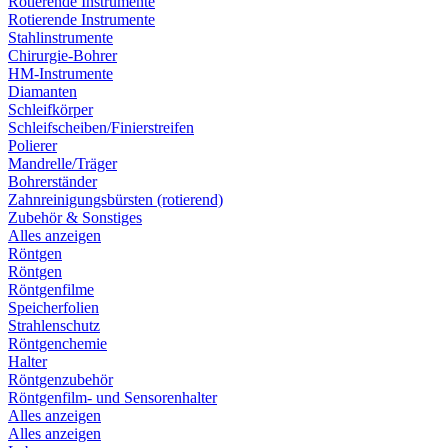
Rotierende Instrumente
Rotierende Instrumente
Stahlinstrumente
Chirurgie-Bohrer
HM-Instrumente
Diamanten
Schleifkörper
Schleifscheiben/Finierstreifen
Polierer
Mandrelle/Träger
Bohrerständer
Zahnreinigungsbürsten (rotierend)
Zubehör & Sonstiges
Alles anzeigen
Röntgen
Röntgen
Röntgenfilme
Speicherfolien
Strahlenschutz
Röntgenchemie
Halter
Röntgenzubehör
Röntgenfilm- und Sensorenhalter
Alles anzeigen
Alles anzeigen