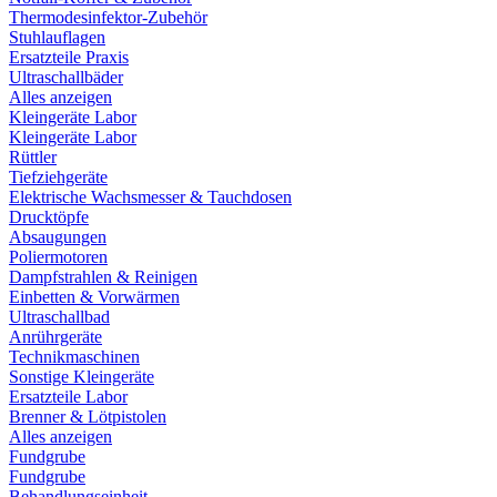
Thermodesinfektor-Zubehör
Stuhlauflagen
Ersatzteile Praxis
Ultraschallbäder
Alles anzeigen
Kleingeräte Labor
Kleingeräte Labor
Rüttler
Tiefziehgeräte
Elektrische Wachsmesser & Tauchdosen
Drucktöpfe
Absaugungen
Poliermotoren
Dampfstrahlen & Reinigen
Einbetten & Vorwärmen
Ultraschallbad
Anrührgeräte
Technikmaschinen
Sonstige Kleingeräte
Ersatzteile Labor
Brenner & Lötpistolen
Alles anzeigen
Fundgrube
Fundgrube
Behandlungseinheit