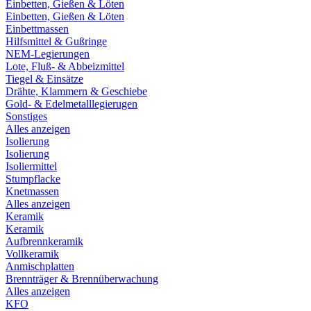
Einbetten, Gießen & Löten
Einbetten, Gießen & Löten
Einbettmassen
Hilfsmittel & Gußringe
NEM-Legierungen
Lote, Fluß- & Abbeizmittel
Tiegel & Einsätze
Drähte, Klammern & Geschiebe
Gold- & Edelmetalllegierugen
Sonstiges
Alles anzeigen
Isolierung
Isolierung
Isoliermittel
Stumpflacke
Knetmassen
Alles anzeigen
Keramik
Keramik
Aufbrennkeramik
Vollkeramik
Anmischplatten
Brennträger & Brennüberwachung
Alles anzeigen
KFO