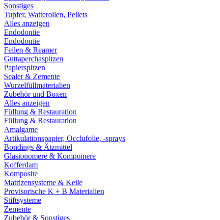
Sonstiges
Tupfer, Watterollen, Pellets
Alles anzeigen
Endodontie
Endodontie
Feilen & Reamer
Guttaperchaspitzen
Papierspitzen
Sealer & Zemente
Wurzelfüllmaterialien
Zubehör und Boxen
Alles anzeigen
Füllung & Restauration
Füllung & Restauration
Amalgame
Artikulationspapier, Occlufolie, -sprays
Bondings & Ätzmittel
Glasionomere & Kompomere
Kofferdam
Komposite
Matrizensysteme & Keile
Provisorische K + B Materialien
Stiftsysteme
Zemente
Zubehör & Sonstiges