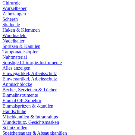
Chirurgie
Wurzelheber
Zahnzangen
Scheren
Skalpelle
Haken & Klemmen
Wundnadeln
Nadelhalter
Spritzen & Kanülen
Tamponadestopfer
Nahtmaterial
Sonstige Chirurgie-Instrumente
Alles anzeigen
Einwegartikel, Arbeitsschutz
Einwegartikel, Arbeitsschutz
Anmischblöcke
Becher, Servietten & Tücher
Einmalinstrumente
Einmal OP-Zubehör
Einmalspritzen & -kanülen
Handschuhe
Mischkanülen & Intraoraltips
Mundschutz, Gesichtsmasken
Schutzbrillen
Speichersauger & Absaugkanülen