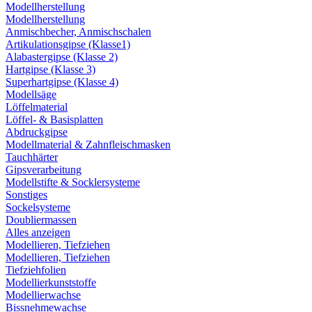
Modellherstellung
Modellherstellung
Anmischbecher, Anmischschalen
Artikulationsgipse (Klasse1)
Alabastergipse (Klasse 2)
Hartgipse (Klasse 3)
Superhartgipse (Klasse 4)
Modellsäge
Löffelmaterial
Löffel- & Basisplatten
Abdruckgipse
Modellmaterial & Zahnfleischmasken
Tauchhärter
Gipsverarbeitung
Modellstifte & Socklersysteme
Sonstiges
Sockelsysteme
Doubliermassen
Alles anzeigen
Modellieren, Tiefziehen
Modellieren, Tiefziehen
Tiefziehfolien
Modellierkunststoffe
Modellierwachse
Bissnehmewachse