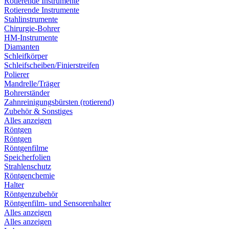
Rotierende Instrumente
Rotierende Instrumente
Stahlinstrumente
Chirurgie-Bohrer
HM-Instrumente
Diamanten
Schleifkörper
Schleifscheiben/Finierstreifen
Polierer
Mandrelle/Träger
Bohrerständer
Zahnreinigungsbürsten (rotierend)
Zubehör & Sonstiges
Alles anzeigen
Röntgen
Röntgen
Röntgenfilme
Speicherfolien
Strahlenschutz
Röntgenchemie
Halter
Röntgenzubehör
Röntgenfilm- und Sensorenhalter
Alles anzeigen
Alles anzeigen