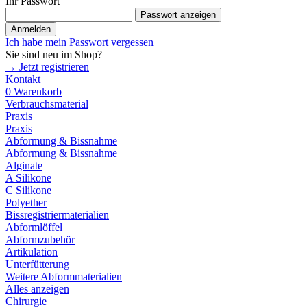
Ihr Passwort
Passwort anzeigen
Anmelden
Ich habe mein Passwort vergessen
Sie sind neu im Shop?
→ Jetzt registrieren
Kontakt
0
Warenkorb
Verbrauchsmaterial
Praxis
Praxis
Abformung & Bissnahme
Abformung & Bissnahme
Alginate
A Silikone
C Silikone
Polyether
Bissregistriermaterialien
Abformlöffel
Abformzubehör
Artikulation
Unterfütterung
Weitere Abformmaterialien
Alles anzeigen
Chirurgie