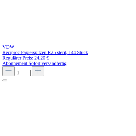
VDW
Reciproc Papierspitzen R25 steril, 144 Stück
Regulärer Preis:
24,20 €
Abonnement
Sofort versandfertig