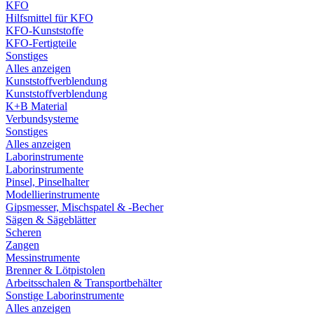
KFO
Hilfsmittel für KFO
KFO-Kunststoffe
KFO-Fertigteile
Sonstiges
Alles anzeigen
Kunststoffverblendung
Kunststoffverblendung
K+B Material
Verbundsysteme
Sonstiges
Alles anzeigen
Laborinstrumente
Laborinstrumente
Pinsel, Pinselhalter
Modellierinstrumente
Gipsmesser, Mischspatel & -Becher
Sägen & Sägeblätter
Scheren
Zangen
Messinstrumente
Brenner & Lötpistolen
Arbeitsschalen & Transportbehälter
Sonstige Laborinstrumente
Alles anzeigen