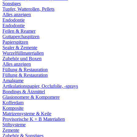
Sonstiges
Tupfer, Watterollen, Pellets
Alles anzeigen
Endodontie
Endodontie
Feilen & Reamer
Guttaperchaspitzen
Papierspitzen
Sealer & Zemente
Wurzelfüllmaterialien
Zubehör und Boxen
Alles anzeigen
Füllung & Restauration
Füllung & Restauration
Amalgame
Artikulationspapier, Occlufolie, -sprays
Bondings & Ätzmittel
Glasionomere & Kompomere
Kofferdam
Komposite
Matrizensysteme & Keile
Provisorische K + B Materialien
Stiftsysteme
Zemente
Zubehör & Sonstiges