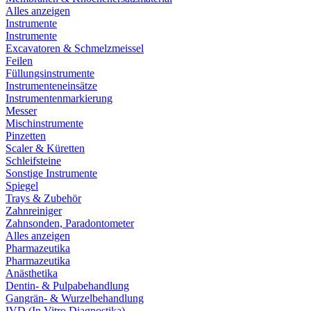
Alles anzeigen
Instrumente
Instrumente
Excavatoren & Schmelzmeissel
Feilen
Füllungsinstrumente
Instrumenteneinsätze
Instrumentenmarkierung
Messer
Mischinstrumente
Pinzetten
Scaler & Küretten
Schleifsteine
Sonstige Instrumente
Spiegel
Trays & Zubehör
Zahnreiniger
Zahnsonden, Paradontometer
Alles anzeigen
Pharmazeutika
Pharmazeutika
Anästhetika
Dentin- & Pulpabehandlung
Gangrän- & Wurzelbehandlung
IVD (In Vitro Diagnostika)