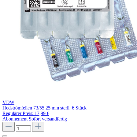
VDW
Hedströmfeilen 73/55 25 mm steril, 6 Stück
Regulärer Preis:
17,99 €
Abonnement
Sofort versandfertig