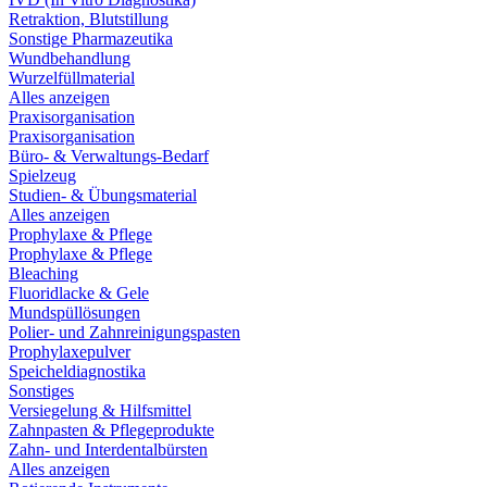
Retraktion, Blutstillung
Sonstige Pharmazeutika
Wundbehandlung
Wurzelfüllmaterial
Alles anzeigen
Praxisorganisation
Praxisorganisation
Büro- & Verwaltungs-Bedarf
Spielzeug
Studien- & Übungsmaterial
Alles anzeigen
Prophylaxe & Pflege
Prophylaxe & Pflege
Bleaching
Fluoridlacke & Gele
Mundspüllösungen
Polier- und Zahnreinigungspasten
Prophylaxepulver
Speicheldiagnostika
Sonstiges
Versiegelung & Hilfsmittel
Zahnpasten & Pflegeprodukte
Zahn- und Interdentalbürsten
Alles anzeigen