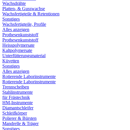
Wachsdrähte
Platten- & Gusswachse
Wachsfertigteile & Retentionen
Sonstiges
Wachsfertigteile, Profile
Alles anzeigen
Prothesenkunststoff
Prothesenkunststoff
Heisspolymersate
Kaltpolymersate
Unterfütterungsmaterial
Küvetten
Sonstiges
Alles anzeigen
Rotierende Laborinstrumente
Rotierende Laborinstrumente
Trennscheiben
Stahlinstrumente
für Frästechnik
HM-Instrumente
Diamantschleifer
Schleifkörper
Polierer & Bürsten
Mandrelle & Träger
Sonstiges