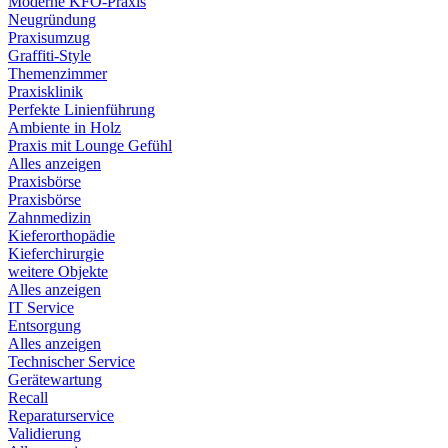
Moderne KFO-Praxis
Neugründung
Praxisumzug
Graffiti-Style
Themenzimmer
Praxisklinik
Perfekte Linienführung
Ambiente in Holz
Praxis mit Lounge Gefühl
Alles anzeigen
Praxisbörse
Praxisbörse
Zahnmedizin
Kieferorthopädie
Kieferchirurgie
weitere Objekte
Alles anzeigen
IT Service
Entsorgung
Alles anzeigen
Technischer Service
Gerätewartung
Recall
Reparaturservice
Validierung