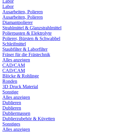
Labor
Labor
Ausarbeiten, Polieren
Ausarbeiten, Polieren
Diamantpolierer
Strahlmittel & Glanzstrahlmittel
Polierpasten & Elektrolyte
Polierer, Bürsten & Schwabbel
Schleifmittel
Staubfilter & Laborfilter
Fräser für die Frästechnik
Alles anzeigen
CAD/CAM
CAD/CAM
Blöcke & Rohlinge
Ronden
3D Druck Material
Sonstige
Alles anzeigen
Dublieren
Dublieren
Dubliermassen
Dublierzubehör & Küvetten
Sonstiges
Alles anzeigen