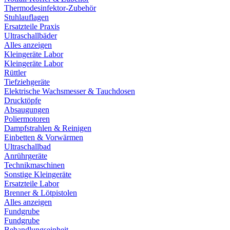
Thermodesinfektor-Zubehör
Stuhlauflagen
Ersatzteile Praxis
Ultraschallbäder
Alles anzeigen
Kleingeräte Labor
Kleingeräte Labor
Rüttler
Tiefziehgeräte
Elektrische Wachsmesser & Tauchdosen
Drucktöpfe
Absaugungen
Poliermotoren
Dampfstrahlen & Reinigen
Einbetten & Vorwärmen
Ultraschallbad
Anrührgeräte
Technikmaschinen
Sonstige Kleingeräte
Ersatzteile Labor
Brenner & Lötpistolen
Alles anzeigen
Fundgrube
Fundgrube
Behandlungseinheit