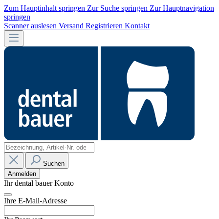
Zum Hauptinhalt springen
Zur Suche springen
Zur Hauptnavigation
springen
Scanner auslesen
Versand
Registrieren
Kontakt
Suchen
Anmelden
Ihr dental bauer Konto
Ihre E-Mail-Adresse