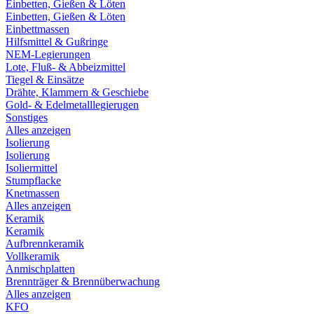
Einbetten, Gießen & Löten
Einbetten, Gießen & Löten
Einbettmassen
Hilfsmittel & Gußringe
NEM-Legierungen
Lote, Fluß- & Abbeizmittel
Tiegel & Einsätze
Drähte, Klammern & Geschiebe
Gold- & Edelmetalllegierugen
Sonstiges
Alles anzeigen
Isolierung
Isolierung
Isoliermittel
Stumpflacke
Knetmassen
Alles anzeigen
Keramik
Keramik
Aufbrennkeramik
Vollkeramik
Anmischplatten
Brennträger & Brennüberwachung
Alles anzeigen
KFO