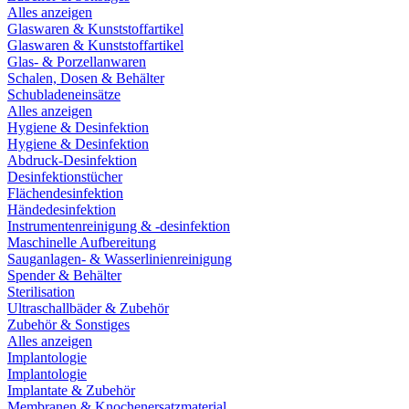
Alles anzeigen
Glaswaren & Kunststoffartikel
Glaswaren & Kunststoffartikel
Glas- & Porzellanwaren
Schalen, Dosen & Behälter
Schubladeneinsätze
Alles anzeigen
Hygiene & Desinfektion
Hygiene & Desinfektion
Abdruck-Desinfektion
Desinfektionstücher
Flächendesinfektion
Händedesinfektion
Instrumentenreinigung & -desinfektion
Maschinelle Aufbereitung
Sauganlagen- & Wasserlinienreinigung
Spender & Behälter
Sterilisation
Ultraschallbäder & Zubehör
Zubehör & Sonstiges
Alles anzeigen
Implantologie
Implantologie
Implantate & Zubehör
Membranen & Knochenersatzmaterial