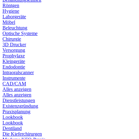
Röntgen
Hygiene
Laborgeräte
Möbel
Beleuchtung
Optische Systeme
Chirurgie
3D Drucker
Versorgung
Prophylaxe
Kleingeräte
Endodontie
Intraoralscanner
Instrumente
CAD/CAM
Alles anzeigen
Alles anzeigen
Dienstleistungen
Existenzgründung
Praxisplanung
Lookbook
Lookbook
Dentiland
Die Kieferchirurgen