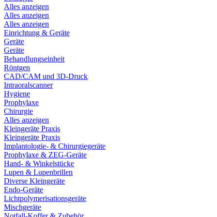
Alles anzeigen
Alles anzeigen
Alles anzeigen
Einrichtung & Geräte
Geräte
Geräte
Behandlungseinheit
Röntgen
CAD/CAM und 3D-Druck
Intraoralscanner
Hygiene
Prophylaxe
Chirurgie
Alles anzeigen
Kleingeräte Praxis
Kleingeräte Praxis
Implantologie- & Chirurgiegeräte
Prophylaxe & ZEG-Geräte
Hand- & Winkelstücke
Lupen & Lupenbrillen
Diverse Kleingeräte
Endo-Geräte
Lichtpolymerisationsgeräte
Mischgeräte
Notfall-Koffer & Zubehör