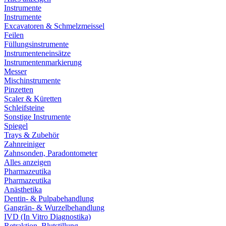
Instrumente
Instrumente
Excavatoren & Schmelzmeissel
Feilen
Füllungsinstrumente
Instrumenteneinsätze
Instrumentenmarkierung
Messer
Mischinstrumente
Pinzetten
Scaler & Küretten
Schleifsteine
Sonstige Instrumente
Spiegel
Trays & Zubehör
Zahnreiniger
Zahnsonden, Paradontometer
Alles anzeigen
Pharmazeutika
Pharmazeutika
Anästhetika
Dentin- & Pulpabehandlung
Gangrän- & Wurzelbehandlung
IVD (In Vitro Diagnostika)
Retraktion, Blutstillung