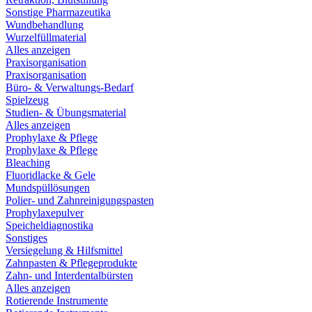
Sonstige Pharmazeutika
Wundbehandlung
Wurzelfüllmaterial
Alles anzeigen
Praxisorganisation
Praxisorganisation
Büro- & Verwaltungs-Bedarf
Spielzeug
Studien- & Übungsmaterial
Alles anzeigen
Prophylaxe & Pflege
Prophylaxe & Pflege
Bleaching
Fluoridlacke & Gele
Mundspüllösungen
Polier- und Zahnreinigungspasten
Prophylaxepulver
Speicheldiagnostika
Sonstiges
Versiegelung & Hilfsmittel
Zahnpasten & Pflegeprodukte
Zahn- und Interdentalbürsten
Alles anzeigen
Rotierende Instrumente