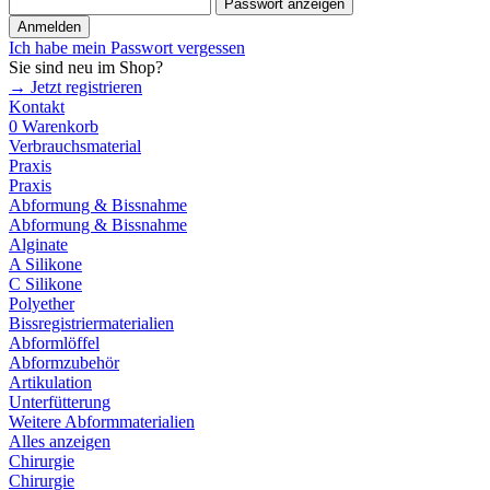
Passwort anzeigen
Anmelden
Ich habe mein Passwort vergessen
Sie sind neu im Shop?
→ Jetzt registrieren
Kontakt
0
Warenkorb
Verbrauchsmaterial
Praxis
Praxis
Abformung & Bissnahme
Abformung & Bissnahme
Alginate
A Silikone
C Silikone
Polyether
Bissregistriermaterialien
Abformlöffel
Abformzubehör
Artikulation
Unterfütterung
Weitere Abformmaterialien
Alles anzeigen
Chirurgie
Chirurgie