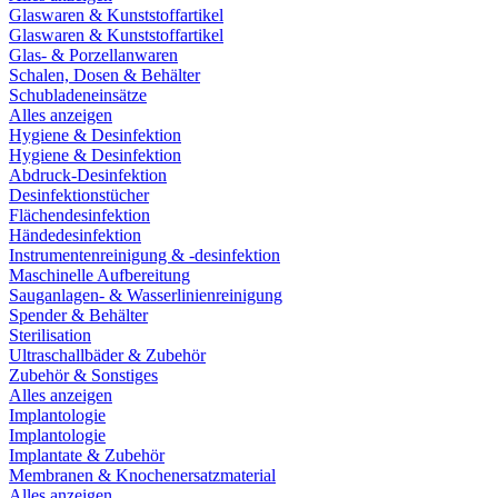
Glaswaren & Kunststoffartikel
Glaswaren & Kunststoffartikel
Glas- & Porzellanwaren
Schalen, Dosen & Behälter
Schubladeneinsätze
Alles anzeigen
Hygiene & Desinfektion
Hygiene & Desinfektion
Abdruck-Desinfektion
Desinfektionstücher
Flächendesinfektion
Händedesinfektion
Instrumentenreinigung & -desinfektion
Maschinelle Aufbereitung
Sauganlagen- & Wasserlinienreinigung
Spender & Behälter
Sterilisation
Ultraschallbäder & Zubehör
Zubehör & Sonstiges
Alles anzeigen
Implantologie
Implantologie
Implantate & Zubehör
Membranen & Knochenersatzmaterial
Alles anzeigen