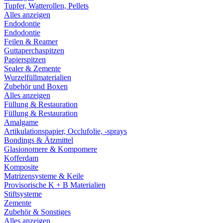
Tupfer, Watterollen, Pellets
Alles anzeigen
Endodontie
Endodontie
Feilen & Reamer
Guttaperchaspitzen
Papierspitzen
Sealer & Zemente
Wurzelfüllmaterialien
Zubehör und Boxen
Alles anzeigen
Füllung & Restauration
Füllung & Restauration
Amalgame
Artikulationspapier, Occlufolie, -sprays
Bondings & Ätzmittel
Glasionomere & Kompomere
Kofferdam
Komposite
Matrizensysteme & Keile
Provisorische K + B Materialien
Stiftsysteme
Zemente
Zubehör & Sonstiges
Alles anzeigen