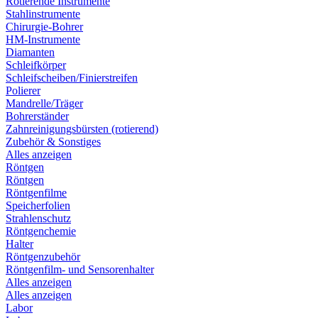
Rotierende Instrumente
Stahlinstrumente
Chirurgie-Bohrer
HM-Instrumente
Diamanten
Schleifkörper
Schleifscheiben/Finierstreifen
Polierer
Mandrelle/Träger
Bohrerständer
Zahnreinigungsbürsten (rotierend)
Zubehör & Sonstiges
Alles anzeigen
Röntgen
Röntgen
Röntgenfilme
Speicherfolien
Strahlenschutz
Röntgenchemie
Halter
Röntgenzubehör
Röntgenfilm- und Sensorenhalter
Alles anzeigen
Alles anzeigen
Labor