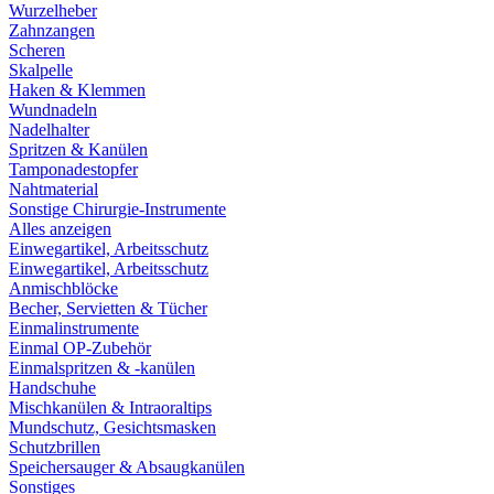
Wurzelheber
Zahnzangen
Scheren
Skalpelle
Haken & Klemmen
Wundnadeln
Nadelhalter
Spritzen & Kanülen
Tamponadestopfer
Nahtmaterial
Sonstige Chirurgie-Instrumente
Alles anzeigen
Einwegartikel, Arbeitsschutz
Einwegartikel, Arbeitsschutz
Anmischblöcke
Becher, Servietten & Tücher
Einmalinstrumente
Einmal OP-Zubehör
Einmalspritzen & -kanülen
Handschuhe
Mischkanülen & Intraoraltips
Mundschutz, Gesichtsmasken
Schutzbrillen
Speichersauger & Absaugkanülen
Sonstiges