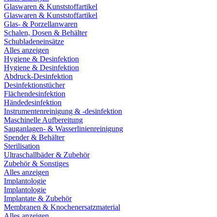
Glaswaren & Kunststoffartikel
Glaswaren & Kunststoffartikel
Glas- & Porzellanwaren
Schalen, Dosen & Behälter
Schubladeneinsätze
Alles anzeigen
Hygiene & Desinfektion
Hygiene & Desinfektion
Abdruck-Desinfektion
Desinfektionstücher
Flächendesinfektion
Händedesinfektion
Instrumentenreinigung & -desinfektion
Maschinelle Aufbereitung
Sauganlagen- & Wasserlinienreinigung
Spender & Behälter
Sterilisation
Ultraschallbäder & Zubehör
Zubehör & Sonstiges
Alles anzeigen
Implantologie
Implantologie
Implantate & Zubehör
Membranen & Knochenersatzmaterial
Alles anzeigen