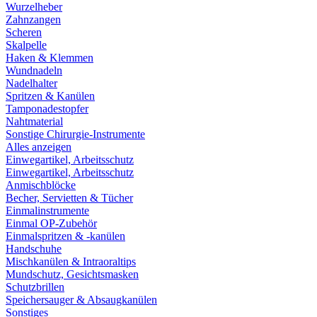
Wurzelheber
Zahnzangen
Scheren
Skalpelle
Haken & Klemmen
Wundnadeln
Nadelhalter
Spritzen & Kanülen
Tamponadestopfer
Nahtmaterial
Sonstige Chirurgie-Instrumente
Alles anzeigen
Einwegartikel, Arbeitsschutz
Einwegartikel, Arbeitsschutz
Anmischblöcke
Becher, Servietten & Tücher
Einmalinstrumente
Einmal OP-Zubehör
Einmalspritzen & -kanülen
Handschuhe
Mischkanülen & Intraoraltips
Mundschutz, Gesichtsmasken
Schutzbrillen
Speichersauger & Absaugkanülen
Sonstiges