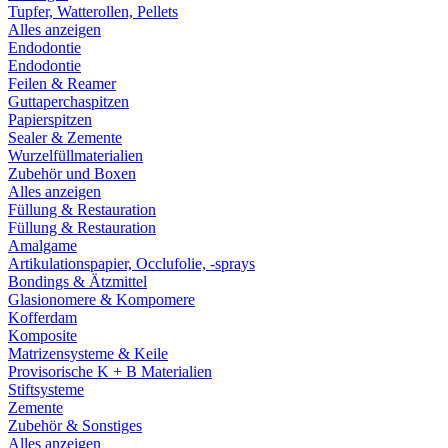
Tupfer, Watterollen, Pellets
Alles anzeigen
Endodontie
Endodontie
Feilen & Reamer
Guttaperchaspitzen
Papierspitzen
Sealer & Zemente
Wurzelfüllmaterialien
Zubehör und Boxen
Alles anzeigen
Füllung & Restauration
Füllung & Restauration
Amalgame
Artikulationspapier, Occlufolie, -sprays
Bondings & Ätzmittel
Glasionomere & Kompomere
Kofferdam
Komposite
Matrizensysteme & Keile
Provisorische K + B Materialien
Stiftsysteme
Zemente
Zubehör & Sonstiges
Alles anzeigen