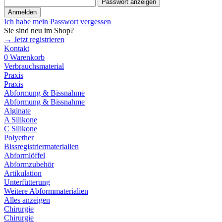
Passwort anzeigen
Anmelden
Ich habe mein Passwort vergessen
Sie sind neu im Shop?
→ Jetzt registrieren
Kontakt
0
Warenkorb
Verbrauchsmaterial
Praxis
Praxis
Abformung & Bissnahme
Abformung & Bissnahme
Alginate
A Silikone
C Silikone
Polyether
Bissregistriermaterialien
Abformlöffel
Abformzubehör
Artikulation
Unterfütterung
Weitere Abformmaterialien
Alles anzeigen
Chirurgie
Chirurgie