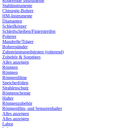
Rotierende Instrumente
Stahlinstrumente
Chirurgie-Bohrer
HM-Instrumente
Diamanten
Schleifkörper
Schleifscheiben/Finierstreifen
Polierer
Mandrelle/Träger
Bohrerständer
Zahnreinigungsbürsten (rotierend)
Zubehör & Sonstiges
Alles anzeigen
Röntgen
Röntgen
Röntgenfilme
Speicherfolien
Strahlenschutz
Röntgenchemie
Halter
Röntgenzubehör
Röntgenfilm- und Sensorenhalter
Alles anzeigen
Alles anzeigen
Labor