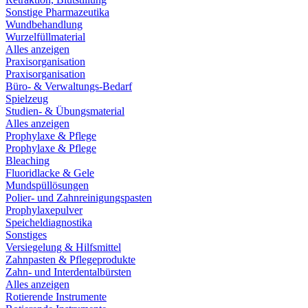
Sonstige Pharmazeutika
Wundbehandlung
Wurzelfüllmaterial
Alles anzeigen
Praxisorganisation
Praxisorganisation
Büro- & Verwaltungs-Bedarf
Spielzeug
Studien- & Übungsmaterial
Alles anzeigen
Prophylaxe & Pflege
Prophylaxe & Pflege
Bleaching
Fluoridlacke & Gele
Mundspüllösungen
Polier- und Zahnreinigungspasten
Prophylaxepulver
Speicheldiagnostika
Sonstiges
Versiegelung & Hilfsmittel
Zahnpasten & Pflegeprodukte
Zahn- und Interdentalbürsten
Alles anzeigen
Rotierende Instrumente