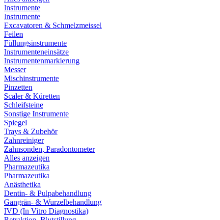
Instrumente
Instrumente
Excavatoren & Schmelzmeissel
Feilen
Füllungsinstrumente
Instrumenteneinsätze
Instrumentenmarkierung
Messer
Mischinstrumente
Pinzetten
Scaler & Küretten
Schleifsteine
Sonstige Instrumente
Spiegel
Trays & Zubehör
Zahnreiniger
Zahnsonden, Paradontometer
Alles anzeigen
Pharmazeutika
Pharmazeutika
Anästhetika
Dentin- & Pulpabehandlung
Gangrän- & Wurzelbehandlung
IVD (In Vitro Diagnostika)
Retraktion, Blutstillung