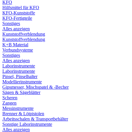
KFO
Hilfsmittel für KFO
KFO-Kunststoffe
KFO-Fertigteile
Sonstiges
Alles anzeigen
Kunststoffverblendung
Kunststoffverblendung
K+B Material
Verbundsysteme
Sonstiges
Alles anzeigen
Laborinstrumente
Laborinstrumente
Pinsel, Pinselhalter
Modellierinstrumente
Gipsmesser, Mischspatel & -Becher
Sägen & Sägeblätter
Scheren
Zangen
Messinstrumente
Brenner & Lötpistolen
Arbeitsschalen & Transportbehälter
Sonstige Laborinstrumente
Alles anzeigen