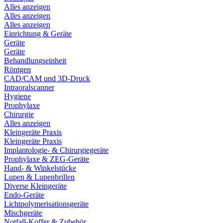
Alles anzeigen
Alles anzeigen
Alles anzeigen
Einrichtung & Geräte
Geräte
Geräte
Behandlungseinheit
Röntgen
CAD/CAM und 3D-Druck
Intraoralscanner
Hygiene
Prophylaxe
Chirurgie
Alles anzeigen
Kleingeräte Praxis
Kleingeräte Praxis
Implantologie- & Chirurgiegeräte
Prophylaxe & ZEG-Geräte
Hand- & Winkelstücke
Lupen & Lupenbrillen
Diverse Kleingeräte
Endo-Geräte
Lichtpolymerisationsgeräte
Mischgeräte
Notfall-Koffer & Zubehör