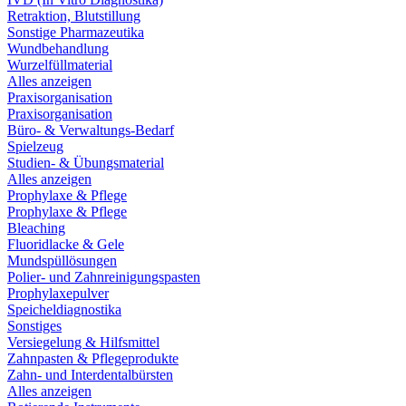
Retraktion, Blutstillung
Sonstige Pharmazeutika
Wundbehandlung
Wurzelfüllmaterial
Alles anzeigen
Praxisorganisation
Praxisorganisation
Büro- & Verwaltungs-Bedarf
Spielzeug
Studien- & Übungsmaterial
Alles anzeigen
Prophylaxe & Pflege
Prophylaxe & Pflege
Bleaching
Fluoridlacke & Gele
Mundspüllösungen
Polier- und Zahnreinigungspasten
Prophylaxepulver
Speicheldiagnostika
Sonstiges
Versiegelung & Hilfsmittel
Zahnpasten & Pflegeprodukte
Zahn- und Interdentalbürsten
Alles anzeigen