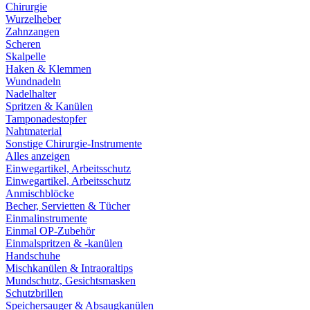
Chirurgie
Wurzelheber
Zahnzangen
Scheren
Skalpelle
Haken & Klemmen
Wundnadeln
Nadelhalter
Spritzen & Kanülen
Tamponadestopfer
Nahtmaterial
Sonstige Chirurgie-Instrumente
Alles anzeigen
Einwegartikel, Arbeitsschutz
Einwegartikel, Arbeitsschutz
Anmischblöcke
Becher, Servietten & Tücher
Einmalinstrumente
Einmal OP-Zubehör
Einmalspritzen & -kanülen
Handschuhe
Mischkanülen & Intraoraltips
Mundschutz, Gesichtsmasken
Schutzbrillen
Speichersauger & Absaugkanülen