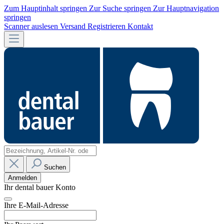
Zum Hauptinhalt springen
Zur Suche springen
Zur Hauptnavigation
springen
Scanner auslesen
Versand
Registrieren
Kontakt
Suchen
Anmelden
Ihr dental bauer Konto
Ihre E-Mail-Adresse