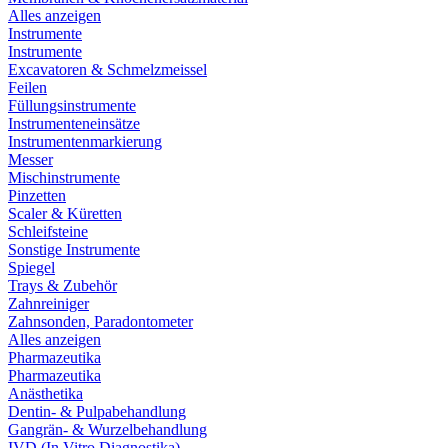
Alles anzeigen
Instrumente
Instrumente
Excavatoren & Schmelzmeissel
Feilen
Füllungsinstrumente
Instrumenteneinsätze
Instrumentenmarkierung
Messer
Mischinstrumente
Pinzetten
Scaler & Küretten
Schleifsteine
Sonstige Instrumente
Spiegel
Trays & Zubehör
Zahnreiniger
Zahnsonden, Paradontometer
Alles anzeigen
Pharmazeutika
Pharmazeutika
Anästhetika
Dentin- & Pulpabehandlung
Gangrän- & Wurzelbehandlung
IVD (In Vitro Diagnostika)