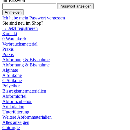
Ihr Passwort
Passwort anzeigen
Anmelden
Ich habe mein Passwort vergessen
Sie sind neu im Shop?
→ Jetzt registrieren
Kontakt
0
Warenkorb
Verbrauchsmaterial
Praxis
Praxis
Abformung & Bissnahme
Abformung & Bissnahme
Alginate
A Silikone
C Silikone
Polyether
Bissregistriermaterialien
Abformlöffel
Abformzubehör
Artikulation
Unterfütterung
Weitere Abformmaterialien
Alles anzeigen
Chirurgie