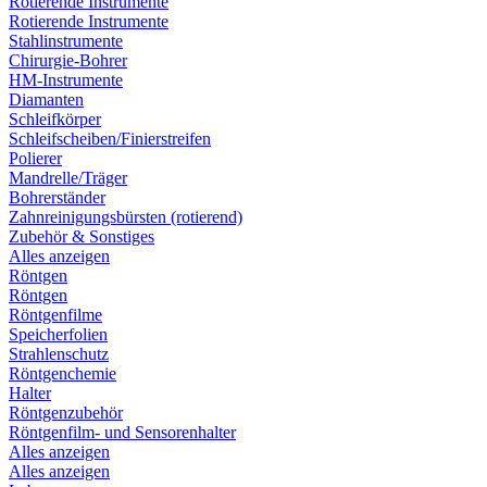
Rotierende Instrumente
Rotierende Instrumente
Stahlinstrumente
Chirurgie-Bohrer
HM-Instrumente
Diamanten
Schleifkörper
Schleifscheiben/Finierstreifen
Polierer
Mandrelle/Träger
Bohrerständer
Zahnreinigungsbürsten (rotierend)
Zubehör & Sonstiges
Alles anzeigen
Röntgen
Röntgen
Röntgenfilme
Speicherfolien
Strahlenschutz
Röntgenchemie
Halter
Röntgenzubehör
Röntgenfilm- und Sensorenhalter
Alles anzeigen
Alles anzeigen