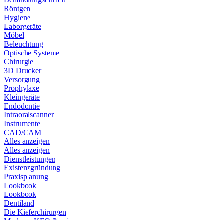
Röntgen
Hygiene
Laborgeräte
Möbel
Beleuchtung
Optische Systeme
Chirurgie
3D Drucker
Versorgung
Prophylaxe
Kleingeräte
Endodontie
Intraoralscanner
Instrumente
CAD/CAM
Alles anzeigen
Alles anzeigen
Dienstleistungen
Existenzgründung
Praxisplanung
Lookbook
Lookbook
Dentiland
Die Kieferchirurgen