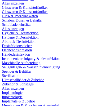
Alles anzeigen
Glaswaren & Kunststoffartikel
Glaswaren & Kunststoffartikel
Glas- & Porzellanwaren
Schalen, Dosen & Behälter
Schubladeneinsätze
Alles anzeigen
Hygiene & Desinfektion
Hygiene & Desinfektion
Abdruck-Desinfektion
Desinfektionstücher
Flächendesinfektion
Händedesinfektion
Instrumentenreinigung & -desinfektion
Maschinelle Aufbereitung
Sauganlagen- & Wasserlinienreinigung
Spender & Behälter
Sterilisation
Ultraschallbäder & Zubehör
Zubehör & Sonstiges
Alles anzeigen
Implantologie
Implantologie
Implantate & Zubehör
Membranen & Knochenersatzmaterial