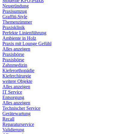
Moderne KFO-Praxis
Neugründung
Praxisumzug
Graffiti-Style
Themenzimmer
Praxisklinik
Perfekte Linienführung
Ambiente in Holz
Praxis mit Lounge Gefühl
Alles anzeigen
Praxisbörse
Praxisbörse
Zahnmedizin
Kieferorthopädie
Kieferchirurgie
weitere Objekte
Alles anzeigen
IT Service
Entsorgung
Alles anzeigen
Technischer Service
Gerätewartung
Recall
Reparaturservice
Validierung