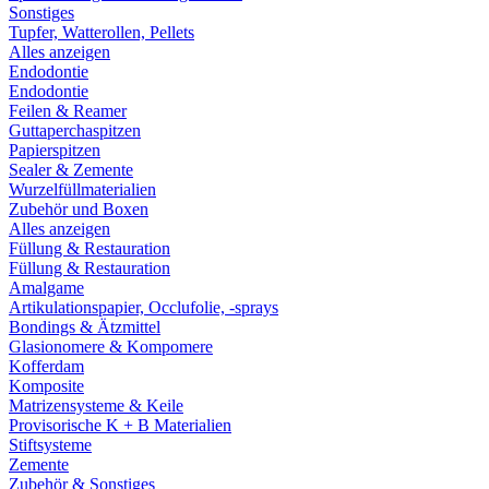
Sonstiges
Tupfer, Watterollen, Pellets
Alles anzeigen
Endodontie
Endodontie
Feilen & Reamer
Guttaperchaspitzen
Papierspitzen
Sealer & Zemente
Wurzelfüllmaterialien
Zubehör und Boxen
Alles anzeigen
Füllung & Restauration
Füllung & Restauration
Amalgame
Artikulationspapier, Occlufolie, -sprays
Bondings & Ätzmittel
Glasionomere & Kompomere
Kofferdam
Komposite
Matrizensysteme & Keile
Provisorische K + B Materialien
Stiftsysteme
Zemente
Zubehör & Sonstiges