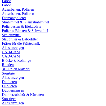
Labor
Labor
Ausarbeiten, Polieren
Ausarbeiten, Polieren
Diamantpolierer
Strahlmittel & Glanzstrahlmittel
Polierpasten & Elektrolyte
Polierer, Bürsten & Schwabbel
Schleifmittel
Staubfilter & Laborfilter
Fräser für die Frästechnik
Alles anzeigen
CAD/CAM
CAD/CAM
Blöcke & Rohlinge
Ronden
3D Druck Material
Sonstige
Alles anzeigen
Dublieren
Dublieren
Dubliermassen
Dublierzubehör & Küvetten
Sonstiges
Alles anzeigen