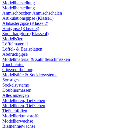
Modellherstellung
Modellherstellung
Anmischbecher, Anmischschalen
Artikulationsgipse (Klasse1)
Alabastergipse (Klasse 2)
Hartgipse (Klasse 3)
Superhartgipse (Klasse 4)
Modellsäge
Löffelmaterial
Löffel- & Basisplatten
Abdruckgipse
Modellmaterial & Zahnfleischmasken
Tauchhärter
Gipsverarbeitung
Modellstifte & Socklersysteme
Sonstiges
Sockelsysteme
Doubliermassen
Alles anzeigen
Modellieren, Tiefziehen
Modellieren, Tiefziehen
Tiefziehfolien
Modellierkunststoffe
Modellierwachse
Bissnehmewachse