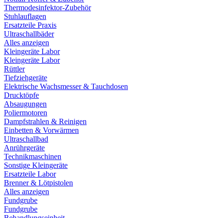
Thermodesinfektor-Zubehör
Stuhlauflagen
Ersatzteile Praxis
Ultraschallbäder
Alles anzeigen
Kleingeräte Labor
Kleingeräte Labor
Rüttler
Tiefziehgeräte
Elektrische Wachsmesser & Tauchdosen
Drucktöpfe
Absaugungen
Poliermotoren
Dampfstrahlen & Reinigen
Einbetten & Vorwärmen
Ultraschallbad
Anrührgeräte
Technikmaschinen
Sonstige Kleingeräte
Ersatzteile Labor
Brenner & Lötpistolen
Alles anzeigen
Fundgrube
Fundgrube
Behandlungseinheit