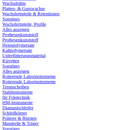
Wachsdrähte
Platten- & Gusswachse
Wachsfertigteile & Retentionen
Sonstiges
Wachsfertigteile, Profile
Alles anzeigen
Prothesenkunststoff
Prothesenkunststoff
Heisspolymersate
Kaltpolymersate
Unterfütterungsmaterial
Küvetten
Sonstiges
Alles anzeigen
Rotierende Laborinstrumente
Rotierende Laborinstrumente
Trennscheiben
Stahlinstrumente
für Frästechnik
HM-Instrumente
Diamantschleifer
Schleifkörper
Polierer & Bürsten
Mandrelle & Träger
Sonstiges