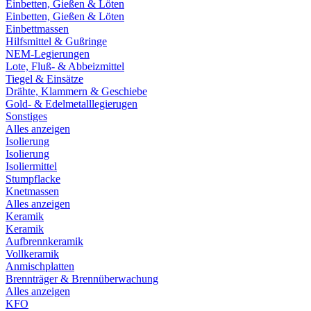
Einbetten, Gießen & Löten
Einbetten, Gießen & Löten
Einbettmassen
Hilfsmittel & Gußringe
NEM-Legierungen
Lote, Fluß- & Abbeizmittel
Tiegel & Einsätze
Drähte, Klammern & Geschiebe
Gold- & Edelmetalllegierugen
Sonstiges
Alles anzeigen
Isolierung
Isolierung
Isoliermittel
Stumpflacke
Knetmassen
Alles anzeigen
Keramik
Keramik
Aufbrennkeramik
Vollkeramik
Anmischplatten
Brennträger & Brennüberwachung
Alles anzeigen
KFO