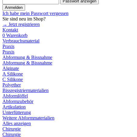
Passwort anzeigen
Anmelden
Ich habe mein Passwort vergessen
Sie sind neu im Shop?
→ Jetzt registrieren
Kontakt
0
Warenkorb
Verbrauchsmaterial
Praxis
Praxis
Abformung & Bissnahme
Abformung & Bissnahme
Alginate
A Silikone
C Silikone
Polyether
Bissregistriermaterialien
Abformlöffel
Abformzubehör
Artikulation
Unterfütterung
Weitere Abformmaterialien
Alles anzeigen
Chirurgie
Chirurgie