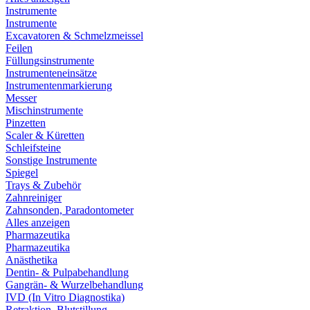
Instrumente
Instrumente
Excavatoren & Schmelzmeissel
Feilen
Füllungsinstrumente
Instrumenteneinsätze
Instrumentenmarkierung
Messer
Mischinstrumente
Pinzetten
Scaler & Küretten
Schleifsteine
Sonstige Instrumente
Spiegel
Trays & Zubehör
Zahnreiniger
Zahnsonden, Paradontometer
Alles anzeigen
Pharmazeutika
Pharmazeutika
Anästhetika
Dentin- & Pulpabehandlung
Gangrän- & Wurzelbehandlung
IVD (In Vitro Diagnostika)
Retraktion, Blutstillung