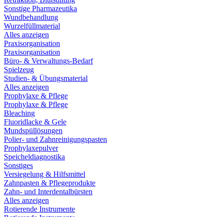
Sonstige Pharmazeutika
Wundbehandlung
Wurzelfüllmaterial
Alles anzeigen
Praxisorganisation
Praxisorganisation
Büro- & Verwaltungs-Bedarf
Spielzeug
Studien- & Übungsmaterial
Alles anzeigen
Prophylaxe & Pflege
Prophylaxe & Pflege
Bleaching
Fluoridlacke & Gele
Mundspüllösungen
Polier- und Zahnreinigungspasten
Prophylaxepulver
Speicheldiagnostika
Sonstiges
Versiegelung & Hilfsmittel
Zahnpasten & Pflegeprodukte
Zahn- und Interdentalbürsten
Alles anzeigen
Rotierende Instrumente