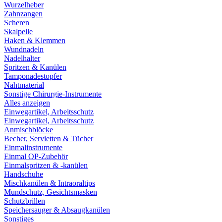
Wurzelheber
Zahnzangen
Scheren
Skalpelle
Haken & Klemmen
Wundnadeln
Nadelhalter
Spritzen & Kanülen
Tamponadestopfer
Nahtmaterial
Sonstige Chirurgie-Instrumente
Alles anzeigen
Einwegartikel, Arbeitsschutz
Einwegartikel, Arbeitsschutz
Anmischblöcke
Becher, Servietten & Tücher
Einmalinstrumente
Einmal OP-Zubehör
Einmalspritzen & -kanülen
Handschuhe
Mischkanülen & Intraoraltips
Mundschutz, Gesichtsmasken
Schutzbrillen
Speichersauger & Absaugkanülen
Sonstiges