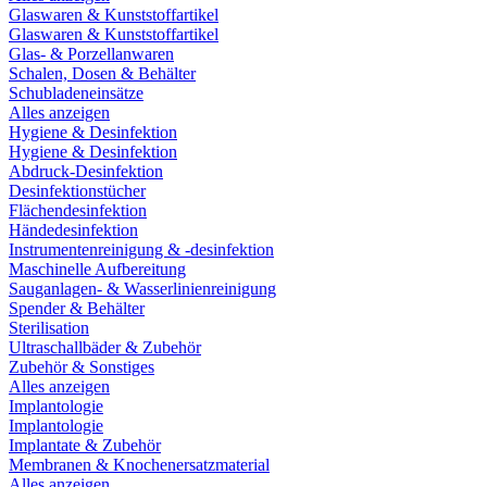
Glaswaren & Kunststoffartikel
Glaswaren & Kunststoffartikel
Glas- & Porzellanwaren
Schalen, Dosen & Behälter
Schubladeneinsätze
Alles anzeigen
Hygiene & Desinfektion
Hygiene & Desinfektion
Abdruck-Desinfektion
Desinfektionstücher
Flächendesinfektion
Händedesinfektion
Instrumentenreinigung & -desinfektion
Maschinelle Aufbereitung
Sauganlagen- & Wasserlinienreinigung
Spender & Behälter
Sterilisation
Ultraschallbäder & Zubehör
Zubehör & Sonstiges
Alles anzeigen
Implantologie
Implantologie
Implantate & Zubehör
Membranen & Knochenersatzmaterial
Alles anzeigen