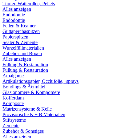
Tupfer, Watterollen, Pellets
Alles anzeigen
Endodontie
Endodontie
Feilen & Reamer
Guttaperchaspitzen
Papierspitzen
Sealer & Zemente
Wurzelfüllmaterialien
Zubehör und Boxen
Alles anzeigen
Füllung & Restauration
Füllung & Restauration
Amalgame
Artikulationspapier, Occlufolie, -sprays
Bondings & Ätzmittel
Glasionomere & Kompomere
Kofferdam
Komposite
Matrizensysteme & Keile
Provisorische K + B Materialien
Stiftsysteme
Zemente
Zubehör & Sonstiges
Alles anzeigen