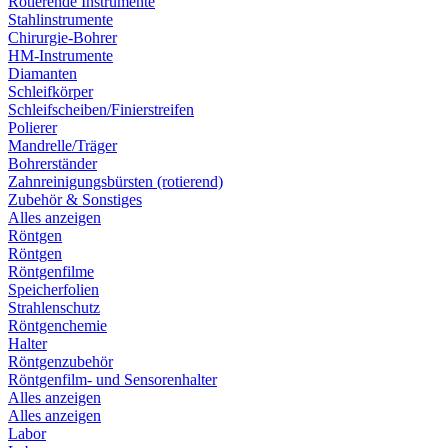
Rotierende Instrumente
Stahlinstrumente
Chirurgie-Bohrer
HM-Instrumente
Diamanten
Schleifkörper
Schleifscheiben/Finierstreifen
Polierer
Mandrelle/Träger
Bohrerständer
Zahnreinigungsbürsten (rotierend)
Zubehör & Sonstiges
Alles anzeigen
Röntgen
Röntgen
Röntgenfilme
Speicherfolien
Strahlenschutz
Röntgenchemie
Halter
Röntgenzubehör
Röntgenfilm- und Sensorenhalter
Alles anzeigen
Alles anzeigen
Labor