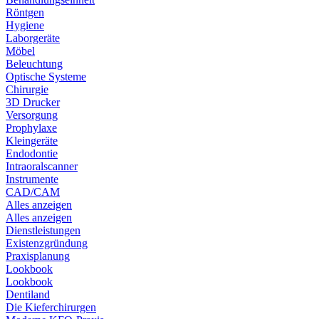
Röntgen
Hygiene
Laborgeräte
Möbel
Beleuchtung
Optische Systeme
Chirurgie
3D Drucker
Versorgung
Prophylaxe
Kleingeräte
Endodontie
Intraoralscanner
Instrumente
CAD/CAM
Alles anzeigen
Alles anzeigen
Dienstleistungen
Existenzgründung
Praxisplanung
Lookbook
Lookbook
Dentiland
Die Kieferchirurgen