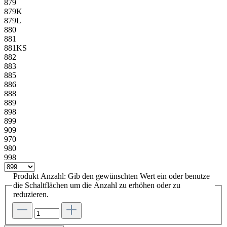
879
879K
879L
880
881
881KS
882
883
885
886
888
889
898
899
909
970
980
998
Produkt Anzahl: Gib den gewünschten Wert ein oder benutze
die Schaltflächen um die Anzahl zu erhöhen oder zu
reduzieren.