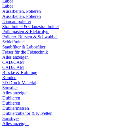
Labor
Labor
Ausarbeiten, Polieren
Ausarbeiten, Polieren
Diamantpolierer
Strahlmittel & Glanzstrahlmittel
Polierpasten & Elektrolyte
Polierer, Bürsten & Schwabbel
Schleifmittel
Staubfilter & Laborfilter
Fräser für die Frästechnik
Alles anzeigen
CAD/CAM
CAD/CAM
Blöcke & Rohlinge
Ronden
3D Druck Material
Sonstige
Alles anzeigen
Dublieren
Dublieren
Dubliermassen
Dublierzubehör & Küvetten
Sonstiges
Alles anzeigen