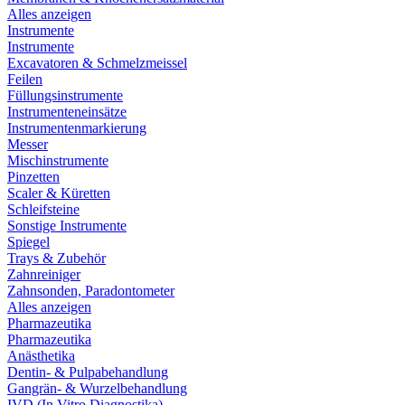
Alles anzeigen
Instrumente
Instrumente
Excavatoren & Schmelzmeissel
Feilen
Füllungsinstrumente
Instrumenteneinsätze
Instrumentenmarkierung
Messer
Mischinstrumente
Pinzetten
Scaler & Küretten
Schleifsteine
Sonstige Instrumente
Spiegel
Trays & Zubehör
Zahnreiniger
Zahnsonden, Paradontometer
Alles anzeigen
Pharmazeutika
Pharmazeutika
Anästhetika
Dentin- & Pulpabehandlung
Gangrän- & Wurzelbehandlung
IVD (In Vitro Diagnostika)