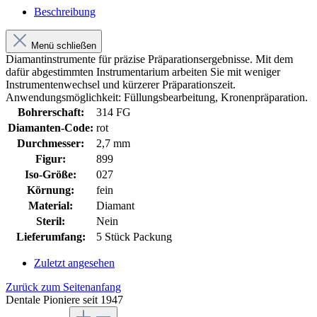
Beschreibung
Menü schließen
Diamantinstrumente für präzise Präparationsergebnisse. Mit dem
dafür abgestimmten Instrumentarium arbeiten Sie mit weniger
Instrumentenwechsel und kürzerer Präparationszeit.
Anwendungsmöglichkeit: Füllungsbearbeitung, Kronenpräparation.
Bohrerschaft:
314 FG
Diamanten-Code:
rot
Durchmesser:
2,7 mm
Figur:
899
Iso-Größe:
027
Körnung:
fein
Material:
Diamant
Steril:
Nein
Lieferumfang:
5 Stück Packung
Zuletzt angesehen
Zurück zum Seitenanfang
Dentale Pioniere seit 1947