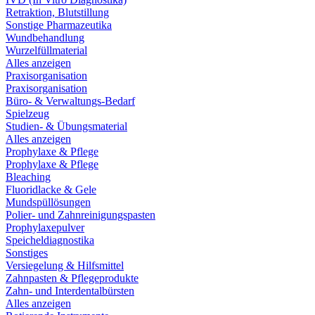
Retraktion, Blutstillung
Sonstige Pharmazeutika
Wundbehandlung
Wurzelfüllmaterial
Alles anzeigen
Praxisorganisation
Praxisorganisation
Büro- & Verwaltungs-Bedarf
Spielzeug
Studien- & Übungsmaterial
Alles anzeigen
Prophylaxe & Pflege
Prophylaxe & Pflege
Bleaching
Fluoridlacke & Gele
Mundspüllösungen
Polier- und Zahnreinigungspasten
Prophylaxepulver
Speicheldiagnostika
Sonstiges
Versiegelung & Hilfsmittel
Zahnpasten & Pflegeprodukte
Zahn- und Interdentalbürsten
Alles anzeigen