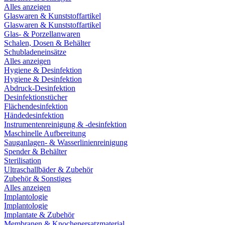
Alles anzeigen
Glaswaren & Kunststoffartikel
Glaswaren & Kunststoffartikel
Glas- & Porzellanwaren
Schalen, Dosen & Behälter
Schubladeneinsätze
Alles anzeigen
Hygiene & Desinfektion
Hygiene & Desinfektion
Abdruck-Desinfektion
Desinfektionstücher
Flächendesinfektion
Händedesinfektion
Instrumentenreinigung & -desinfektion
Maschinelle Aufbereitung
Sauganlagen- & Wasserlinienreinigung
Spender & Behälter
Sterilisation
Ultraschallbäder & Zubehör
Zubehör & Sonstiges
Alles anzeigen
Implantologie
Implantologie
Implantate & Zubehör
Membranen & Knochenersatzmaterial