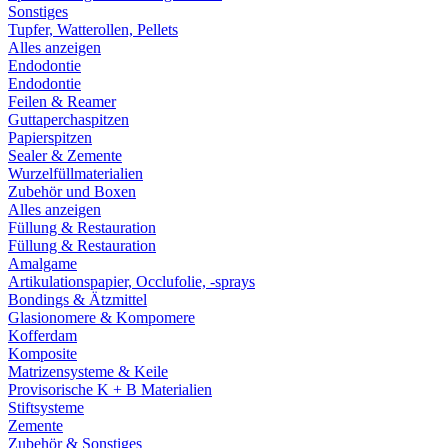
Sonstiges
Tupfer, Watterollen, Pellets
Alles anzeigen
Endodontie
Endodontie
Feilen & Reamer
Guttaperchaspitzen
Papierspitzen
Sealer & Zemente
Wurzelfüllmaterialien
Zubehör und Boxen
Alles anzeigen
Füllung & Restauration
Füllung & Restauration
Amalgame
Artikulationspapier, Occlufolie, -sprays
Bondings & Ätzmittel
Glasionomere & Kompomere
Kofferdam
Komposite
Matrizensysteme & Keile
Provisorische K + B Materialien
Stiftsysteme
Zemente
Zubehör & Sonstiges