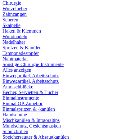
Chirurgie
Wurzelheber
Zahnzangen
Scheren
Skalpelle
Haken & Klemmen
Wundnadeln
Nadelhalter
Spritzen & Kanülen
Tamponadestopfer
Nahtmaterial
Sonstige Chirurgie-Instrumente
Alles anzeigen
Einwegartikel, Arbeitsschutz
Einwegartikel, Arbeitsschutz
Anmischblöcke
Becher, Servietten & Tücher
Einmalinstrumente
Einmal OP-Zubehör
Einmalspritzen & -kanülen
Handschuhe
Mischkanülen & Intraoraltips
Mundschutz, Gesichtsmasken
Schutzbrillen
Speichersauger & Absaugkanülen