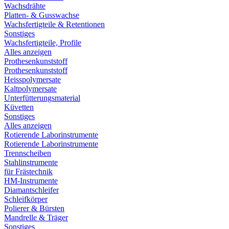
Wachsdrähte
Platten- & Gusswachse
Wachsfertigteile & Retentionen
Sonstiges
Wachsfertigteile, Profile
Alles anzeigen
Prothesenkunststoff
Prothesenkunststoff
Heisspolymersate
Kaltpolymersate
Unterfütterungsmaterial
Küvetten
Sonstiges
Alles anzeigen
Rotierende Laborinstrumente
Rotierende Laborinstrumente
Trennscheiben
Stahlinstrumente
für Frästechnik
HM-Instrumente
Diamantschleifer
Schleifkörper
Polierer & Bürsten
Mandrelle & Träger
Sonstiges