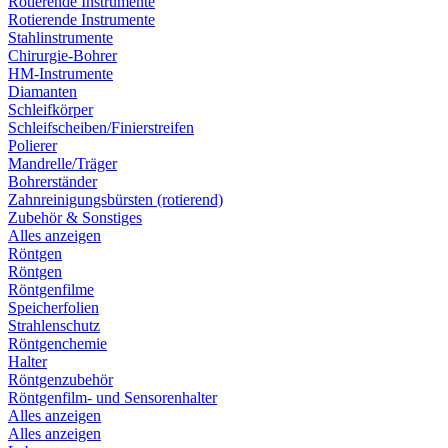
Rotierende Instrumente
Rotierende Instrumente
Stahlinstrumente
Chirurgie-Bohrer
HM-Instrumente
Diamanten
Schleifkörper
Schleifscheiben/Finierstreifen
Polierer
Mandrelle/Träger
Bohrerständer
Zahnreinigungsbürsten (rotierend)
Zubehör & Sonstiges
Alles anzeigen
Röntgen
Röntgen
Röntgenfilme
Speicherfolien
Strahlenschutz
Röntgenchemie
Halter
Röntgenzubehör
Röntgenfilm- und Sensorenhalter
Alles anzeigen
Alles anzeigen