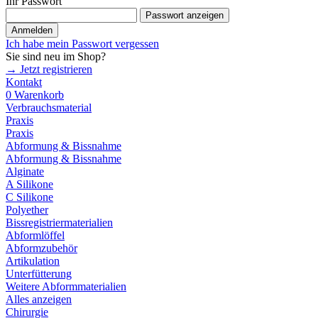
Ihr Passwort
Passwort anzeigen
Anmelden
Ich habe mein Passwort vergessen
Sie sind neu im Shop?
→ Jetzt registrieren
Kontakt
0
Warenkorb
Verbrauchsmaterial
Praxis
Praxis
Abformung & Bissnahme
Abformung & Bissnahme
Alginate
A Silikone
C Silikone
Polyether
Bissregistriermaterialien
Abformlöffel
Abformzubehör
Artikulation
Unterfütterung
Weitere Abformmaterialien
Alles anzeigen
Chirurgie