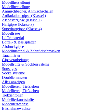
Modellherstellung
Modellherstellung
Anmischbecher, Anmischschalen
Artikulationsgipse (Klasse1)
Alabastergipse (Klasse 2)
Hartgipse (Klasse 3)
Superhartgipse (Klasse 4)
Modellsäge
Löffelmaterial
Löffel- & Basisplatten
Abdruckgipse
Modellmaterial & Zahnfleischmasken
Tauchhärter
Gipsverarbeitung
Modellstifte & Socklersysteme
Sonstiges
Sockelsysteme
Doubliermassen
Alles anzeigen
Modellieren, Tiefziehen
Modellieren, Tiefziehen
Tiefziehfolien
Modellierkunststoffe
Modellierwachse
Bissnehmewachse