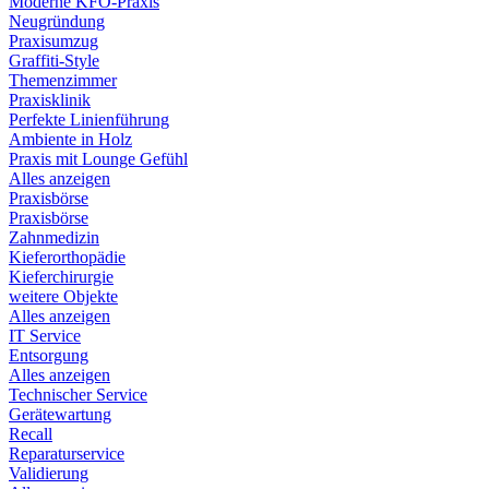
Moderne KFO-Praxis
Neugründung
Praxisumzug
Graffiti-Style
Themenzimmer
Praxisklinik
Perfekte Linienführung
Ambiente in Holz
Praxis mit Lounge Gefühl
Alles anzeigen
Praxisbörse
Praxisbörse
Zahnmedizin
Kieferorthopädie
Kieferchirurgie
weitere Objekte
Alles anzeigen
IT Service
Entsorgung
Alles anzeigen
Technischer Service
Gerätewartung
Recall
Reparaturservice
Validierung