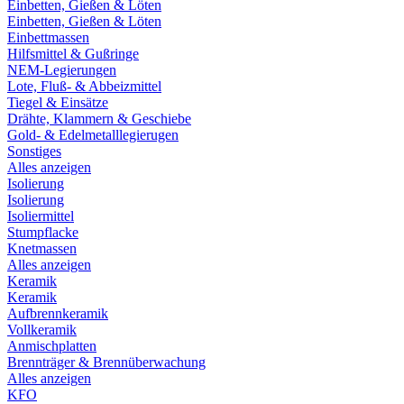
Einbetten, Gießen & Löten
Einbetten, Gießen & Löten
Einbettmassen
Hilfsmittel & Gußringe
NEM-Legierungen
Lote, Fluß- & Abbeizmittel
Tiegel & Einsätze
Drähte, Klammern & Geschiebe
Gold- & Edelmetalllegierugen
Sonstiges
Alles anzeigen
Isolierung
Isolierung
Isoliermittel
Stumpflacke
Knetmassen
Alles anzeigen
Keramik
Keramik
Aufbrennkeramik
Vollkeramik
Anmischplatten
Brennträger & Brennüberwachung
Alles anzeigen
KFO