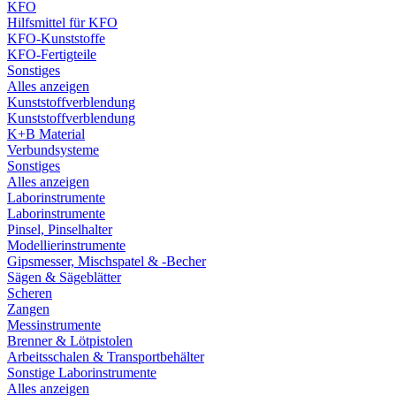
KFO
Hilfsmittel für KFO
KFO-Kunststoffe
KFO-Fertigteile
Sonstiges
Alles anzeigen
Kunststoffverblendung
Kunststoffverblendung
K+B Material
Verbundsysteme
Sonstiges
Alles anzeigen
Laborinstrumente
Laborinstrumente
Pinsel, Pinselhalter
Modellierinstrumente
Gipsmesser, Mischspatel & -Becher
Sägen & Sägeblätter
Scheren
Zangen
Messinstrumente
Brenner & Lötpistolen
Arbeitsschalen & Transportbehälter
Sonstige Laborinstrumente
Alles anzeigen