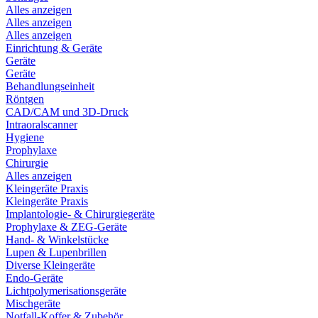
Alles anzeigen
Alles anzeigen
Alles anzeigen
Einrichtung & Geräte
Geräte
Geräte
Behandlungseinheit
Röntgen
CAD/CAM und 3D-Druck
Intraoralscanner
Hygiene
Prophylaxe
Chirurgie
Alles anzeigen
Kleingeräte Praxis
Kleingeräte Praxis
Implantologie- & Chirurgiegeräte
Prophylaxe & ZEG-Geräte
Hand- & Winkelstücke
Lupen & Lupenbrillen
Diverse Kleingeräte
Endo-Geräte
Lichtpolymerisationsgeräte
Mischgeräte
Notfall-Koffer & Zubehör