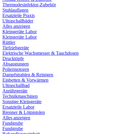
Thermodesinfektor-Zubehör
Stuhlauflagen
Ersatzteile Praxis
Ultraschallbäder
Alles anzeigen
Kleingeräte Labor
Kleingeräte Labor
Rüttler
Tiefziehgeräte
Elektrische Wachsmesser & Tauchdosen
Drucktöpfe
Absaugungen
Poliermotoren
Dampfstrahlen & Reinigen
Einbetten & Vorwärmen
Ultraschallbad
Anrührgeräte
Technikmaschinen
Sonstige Kleingeräte
Ersatzteile Labor
Brenner & Lötpistolen
Alles anzeigen
Fundgrube
Fundgrube
Behandlungseinheit