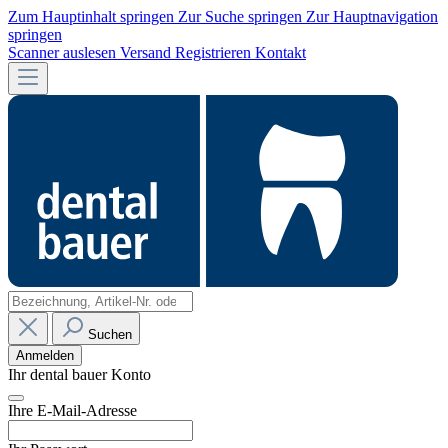
Zum Hauptinhalt springen
Zur Suche springen
Zur Hauptnavigation
springen
Scanner auslesen
Versand
Registrieren
Kontakt
Suchen
Anmelden
Ihr dental bauer Konto
Ihre E-Mail-Adresse