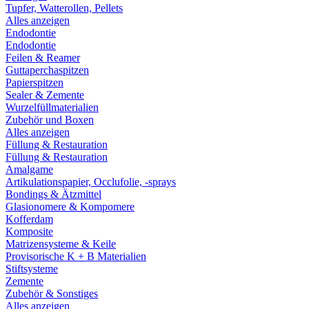
Tupfer, Watterollen, Pellets
Alles anzeigen
Endodontie
Endodontie
Feilen & Reamer
Guttaperchaspitzen
Papierspitzen
Sealer & Zemente
Wurzelfüllmaterialien
Zubehör und Boxen
Alles anzeigen
Füllung & Restauration
Füllung & Restauration
Amalgame
Artikulationspapier, Occlufolie, -sprays
Bondings & Ätzmittel
Glasionomere & Kompomere
Kofferdam
Komposite
Matrizensysteme & Keile
Provisorische K + B Materialien
Stiftsysteme
Zemente
Zubehör & Sonstiges
Alles anzeigen