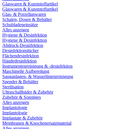
Glaswaren & Kunststoffartikel
Glaswaren & Kunststoffartikel
Glas- & Porzellanwaren
Schalen, Dosen & Behälter
Schubladeneinsätze
Alles anzeigen
Hygiene & Desinfektion
Hygiene & Desinfektion
Abdruck-Desinfektion
Desinfektionstücher
Flächendesinfektion
Händedesinfektion
Instrumentenreinigung & -desinfektion
Maschinelle Aufbereitung
Sauganlagen- & Wasserlinienreinigung
Spender & Behälter
Sterilisation
Ultraschallbäder & Zubehör
Zubehör & Sonstiges
Alles anzeigen
Implantologie
Implantologie
Implantate & Zubehör
Membranen & Knochenersatzmaterial
Alles anzeigen