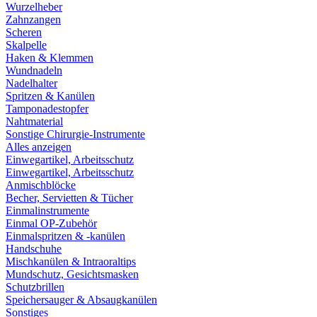
Wurzelheber
Zahnzangen
Scheren
Skalpelle
Haken & Klemmen
Wundnadeln
Nadelhalter
Spritzen & Kanülen
Tamponadestopfer
Nahtmaterial
Sonstige Chirurgie-Instrumente
Alles anzeigen
Einwegartikel, Arbeitsschutz
Einwegartikel, Arbeitsschutz
Anmischblöcke
Becher, Servietten & Tücher
Einmalinstrumente
Einmal OP-Zubehör
Einmalspritzen & -kanülen
Handschuhe
Mischkanülen & Intraoraltips
Mundschutz, Gesichtsmasken
Schutzbrillen
Speichersauger & Absaugkanülen
Sonstiges