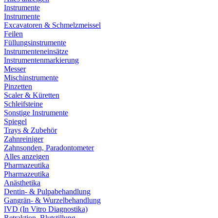
Instrumente
Instrumente
Excavatoren & Schmelzmeissel
Feilen
Füllungsinstrumente
Instrumenteneinsätze
Instrumentenmarkierung
Messer
Mischinstrumente
Pinzetten
Scaler & Küretten
Schleifsteine
Sonstige Instrumente
Spiegel
Trays & Zubehör
Zahnreiniger
Zahnsonden, Paradontometer
Alles anzeigen
Pharmazeutika
Pharmazeutika
Anästhetika
Dentin- & Pulpabehandlung
Gangrän- & Wurzelbehandlung
IVD (In Vitro Diagnostika)
Retraktion, Blutstillung