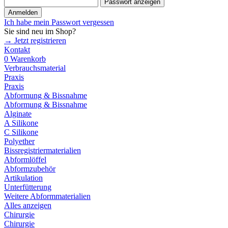
Passwort anzeigen
Anmelden
Ich habe mein Passwort vergessen
Sie sind neu im Shop?
→ Jetzt registrieren
Kontakt
0
Warenkorb
Verbrauchsmaterial
Praxis
Praxis
Abformung & Bissnahme
Abformung & Bissnahme
Alginate
A Silikone
C Silikone
Polyether
Bissregistriermaterialien
Abformlöffel
Abformzubehör
Artikulation
Unterfütterung
Weitere Abformmaterialien
Alles anzeigen
Chirurgie
Chirurgie