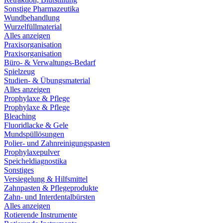
Sonstige Pharmazeutika
Wundbehandlung
Wurzelfüllmaterial
Alles anzeigen
Praxisorganisation
Praxisorganisation
Büro- & Verwaltungs-Bedarf
Spielzeug
Studien- & Übungsmaterial
Alles anzeigen
Prophylaxe & Pflege
Prophylaxe & Pflege
Bleaching
Fluoridlacke & Gele
Mundspüllösungen
Polier- und Zahnreinigungspasten
Prophylaxepulver
Speicheldiagnostika
Sonstiges
Versiegelung & Hilfsmittel
Zahnpasten & Pflegeprodukte
Zahn- und Interdentalbürsten
Alles anzeigen
Rotierende Instrumente