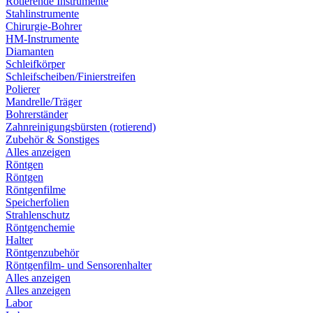
Rotierende Instrumente
Stahlinstrumente
Chirurgie-Bohrer
HM-Instrumente
Diamanten
Schleifkörper
Schleifscheiben/Finierstreifen
Polierer
Mandrelle/Träger
Bohrerständer
Zahnreinigungsbürsten (rotierend)
Zubehör & Sonstiges
Alles anzeigen
Röntgen
Röntgen
Röntgenfilme
Speicherfolien
Strahlenschutz
Röntgenchemie
Halter
Röntgenzubehör
Röntgenfilm- und Sensorenhalter
Alles anzeigen
Alles anzeigen
Labor