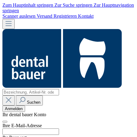
Zum Hauptinhalt springen
Zur Suche springen
Zur Hauptnavigation
springen
Scanner auslesen
Versand
Registrieren
Kontakt
Suchen
Anmelden
Ihr dental bauer Konto
Ihre E-Mail-Adresse