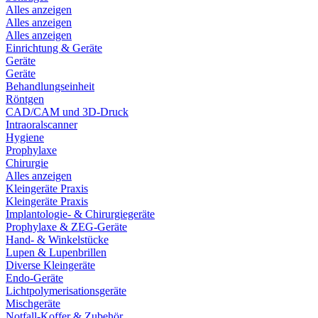
Alles anzeigen
Alles anzeigen
Alles anzeigen
Einrichtung & Geräte
Geräte
Geräte
Behandlungseinheit
Röntgen
CAD/CAM und 3D-Druck
Intraoralscanner
Hygiene
Prophylaxe
Chirurgie
Alles anzeigen
Kleingeräte Praxis
Kleingeräte Praxis
Implantologie- & Chirurgiegeräte
Prophylaxe & ZEG-Geräte
Hand- & Winkelstücke
Lupen & Lupenbrillen
Diverse Kleingeräte
Endo-Geräte
Lichtpolymerisationsgeräte
Mischgeräte
Notfall-Koffer & Zubehör