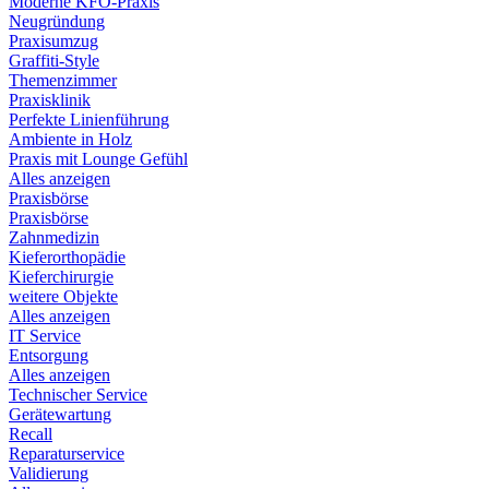
Moderne KFO-Praxis
Neugründung
Praxisumzug
Graffiti-Style
Themenzimmer
Praxisklinik
Perfekte Linienführung
Ambiente in Holz
Praxis mit Lounge Gefühl
Alles anzeigen
Praxisbörse
Praxisbörse
Zahnmedizin
Kieferorthopädie
Kieferchirurgie
weitere Objekte
Alles anzeigen
IT Service
Entsorgung
Alles anzeigen
Technischer Service
Gerätewartung
Recall
Reparaturservice
Validierung