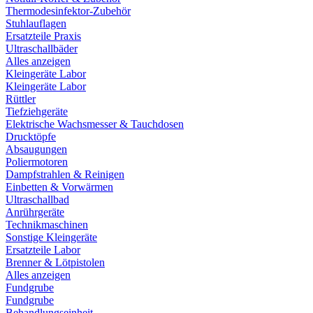
Thermodesinfektor-Zubehör
Stuhlauflagen
Ersatzteile Praxis
Ultraschallbäder
Alles anzeigen
Kleingeräte Labor
Kleingeräte Labor
Rüttler
Tiefziehgeräte
Elektrische Wachsmesser & Tauchdosen
Drucktöpfe
Absaugungen
Poliermotoren
Dampfstrahlen & Reinigen
Einbetten & Vorwärmen
Ultraschallbad
Anrührgeräte
Technikmaschinen
Sonstige Kleingeräte
Ersatzteile Labor
Brenner & Lötpistolen
Alles anzeigen
Fundgrube
Fundgrube
Behandlungseinheit