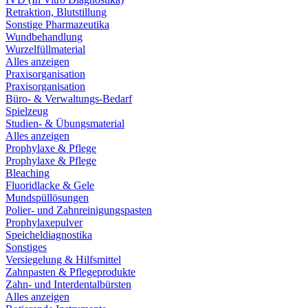
Retraktion, Blutstillung
Sonstige Pharmazeutika
Wundbehandlung
Wurzelfüllmaterial
Alles anzeigen
Praxisorganisation
Praxisorganisation
Büro- & Verwaltungs-Bedarf
Spielzeug
Studien- & Übungsmaterial
Alles anzeigen
Prophylaxe & Pflege
Prophylaxe & Pflege
Bleaching
Fluoridlacke & Gele
Mundspüllösungen
Polier- und Zahnreinigungspasten
Prophylaxepulver
Speicheldiagnostika
Sonstiges
Versiegelung & Hilfsmittel
Zahnpasten & Pflegeprodukte
Zahn- und Interdentalbürsten
Alles anzeigen