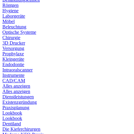
Röntgen
Hygiene
Laborgeräte
Möbel
Beleuchtung
Optische Systeme
Chirurgie
3D Drucker
Versorgung
Prophylaxe
Kleingeräte
Endodontie
Intraoralscanner
Instrumente
CAD/CAM
Alles anzeigen
Alles anzeigen
Dienstleistungen
Existenzgründung
Praxisplanung
Lookbook
Lookbook
Dentiland
Die Kieferchirurgen