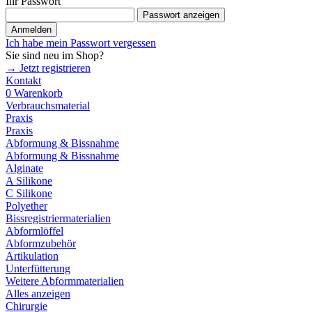
Ihr Passwort
Passwort anzeigen
Anmelden
Ich habe mein Passwort vergessen
Sie sind neu im Shop?
→ Jetzt registrieren
Kontakt
0
Warenkorb
Verbrauchsmaterial
Praxis
Praxis
Abformung & Bissnahme
Abformung & Bissnahme
Alginate
A Silikone
C Silikone
Polyether
Bissregistriermaterialien
Abformlöffel
Abformzubehör
Artikulation
Unterfütterung
Weitere Abformmaterialien
Alles anzeigen
Chirurgie