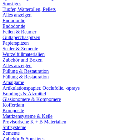
Sonstiges
Tupfer, Watterollen, Pellets
Alles anzeigen
Endodontie
Endodontie
Feilen & Reamer
Guttaperchaspitzen
Papierspitzen
Sealer & Zemente
Wurzelfüllmaterialien
Zubehör und Boxen
Alles anzeigen
Füllung & Restauration
Füllung & Restauration
Amalgame
Artikulationspapier, Occlufolie, -sprays
Bondings & Ätzmittel
Glasionomere & Kompomere
Kofferdam
Komposite
Matrizensysteme & Keile
Provisorische K + B Materialien
Stiftsysteme
Zemente
Zubehör & Sonstiges