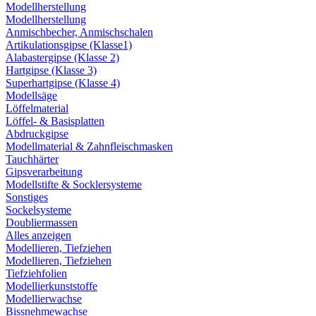
Modellherstellung
Modellherstellung
Anmischbecher, Anmischschalen
Artikulationsgipse (Klasse1)
Alabastergipse (Klasse 2)
Hartgipse (Klasse 3)
Superhartgipse (Klasse 4)
Modellsäge
Löffelmaterial
Löffel- & Basisplatten
Abdruckgipse
Modellmaterial & Zahnfleischmasken
Tauchhärter
Gipsverarbeitung
Modellstifte & Socklersysteme
Sonstiges
Sockelsysteme
Doubliermassen
Alles anzeigen
Modellieren, Tiefziehen
Modellieren, Tiefziehen
Tiefziehfolien
Modellierkunststoffe
Modellierwachse
Bissnehmewachse