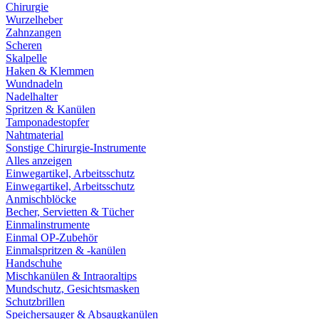
Chirurgie
Wurzelheber
Zahnzangen
Scheren
Skalpelle
Haken & Klemmen
Wundnadeln
Nadelhalter
Spritzen & Kanülen
Tamponadestopfer
Nahtmaterial
Sonstige Chirurgie-Instrumente
Alles anzeigen
Einwegartikel, Arbeitsschutz
Einwegartikel, Arbeitsschutz
Anmischblöcke
Becher, Servietten & Tücher
Einmalinstrumente
Einmal OP-Zubehör
Einmalspritzen & -kanülen
Handschuhe
Mischkanülen & Intraoraltips
Mundschutz, Gesichtsmasken
Schutzbrillen
Speichersauger & Absaugkanülen