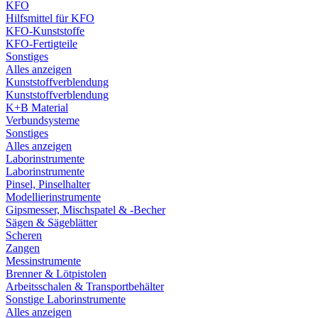
KFO
Hilfsmittel für KFO
KFO-Kunststoffe
KFO-Fertigteile
Sonstiges
Alles anzeigen
Kunststoffverblendung
Kunststoffverblendung
K+B Material
Verbundsysteme
Sonstiges
Alles anzeigen
Laborinstrumente
Laborinstrumente
Pinsel, Pinselhalter
Modellierinstrumente
Gipsmesser, Mischspatel & -Becher
Sägen & Sägeblätter
Scheren
Zangen
Messinstrumente
Brenner & Lötpistolen
Arbeitsschalen & Transportbehälter
Sonstige Laborinstrumente
Alles anzeigen