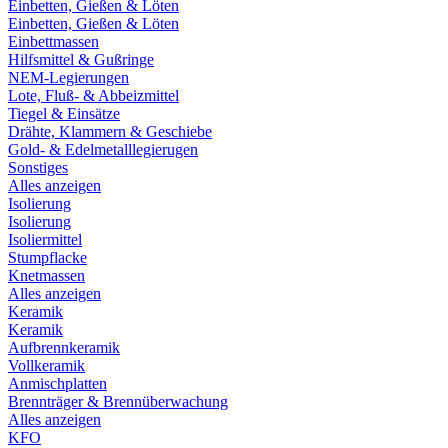
Einbetten, Gießen & Löten
Einbetten, Gießen & Löten
Einbettmassen
Hilfsmittel & Gußringe
NEM-Legierungen
Lote, Fluß- & Abbeizmittel
Tiegel & Einsätze
Drähte, Klammern & Geschiebe
Gold- & Edelmetalllegierugen
Sonstiges
Alles anzeigen
Isolierung
Isolierung
Isoliermittel
Stumpflacke
Knetmassen
Alles anzeigen
Keramik
Keramik
Aufbrennkeramik
Vollkeramik
Anmischplatten
Brennträger & Brennüberwachung
Alles anzeigen
KFO