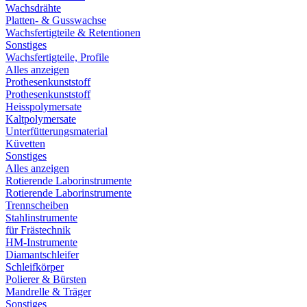
Wachsdrähte
Platten- & Gusswachse
Wachsfertigteile & Retentionen
Sonstiges
Wachsfertigteile, Profile
Alles anzeigen
Prothesenkunststoff
Prothesenkunststoff
Heisspolymersate
Kaltpolymersate
Unterfütterungsmaterial
Küvetten
Sonstiges
Alles anzeigen
Rotierende Laborinstrumente
Rotierende Laborinstrumente
Trennscheiben
Stahlinstrumente
für Frästechnik
HM-Instrumente
Diamantschleifer
Schleifkörper
Polierer & Bürsten
Mandrelle & Träger
Sonstiges