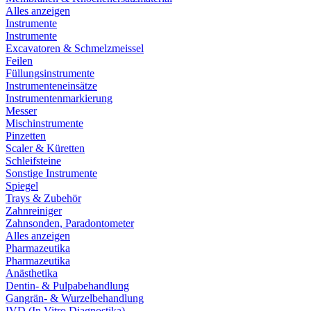
Alles anzeigen
Instrumente
Instrumente
Excavatoren & Schmelzmeissel
Feilen
Füllungsinstrumente
Instrumenteneinsätze
Instrumentenmarkierung
Messer
Mischinstrumente
Pinzetten
Scaler & Küretten
Schleifsteine
Sonstige Instrumente
Spiegel
Trays & Zubehör
Zahnreiniger
Zahnsonden, Paradontometer
Alles anzeigen
Pharmazeutika
Pharmazeutika
Anästhetika
Dentin- & Pulpabehandlung
Gangrän- & Wurzelbehandlung
IVD (In Vitro Diagnostika)