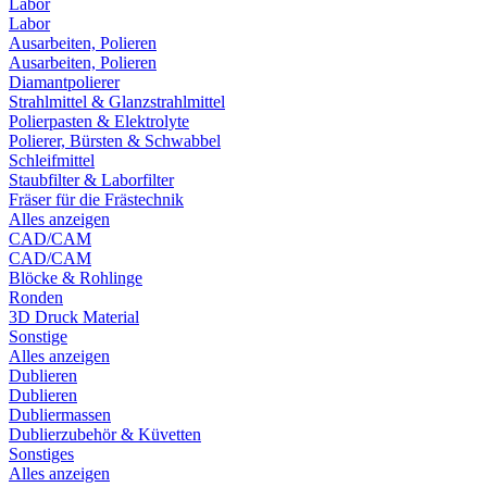
Labor
Labor
Ausarbeiten, Polieren
Ausarbeiten, Polieren
Diamantpolierer
Strahlmittel & Glanzstrahlmittel
Polierpasten & Elektrolyte
Polierer, Bürsten & Schwabbel
Schleifmittel
Staubfilter & Laborfilter
Fräser für die Frästechnik
Alles anzeigen
CAD/CAM
CAD/CAM
Blöcke & Rohlinge
Ronden
3D Druck Material
Sonstige
Alles anzeigen
Dublieren
Dublieren
Dubliermassen
Dublierzubehör & Küvetten
Sonstiges
Alles anzeigen