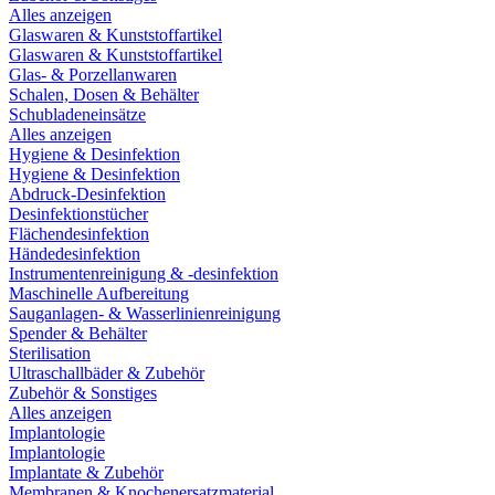
Alles anzeigen
Glaswaren & Kunststoffartikel
Glaswaren & Kunststoffartikel
Glas- & Porzellanwaren
Schalen, Dosen & Behälter
Schubladeneinsätze
Alles anzeigen
Hygiene & Desinfektion
Hygiene & Desinfektion
Abdruck-Desinfektion
Desinfektionstücher
Flächendesinfektion
Händedesinfektion
Instrumentenreinigung & -desinfektion
Maschinelle Aufbereitung
Sauganlagen- & Wasserlinienreinigung
Spender & Behälter
Sterilisation
Ultraschallbäder & Zubehör
Zubehör & Sonstiges
Alles anzeigen
Implantologie
Implantologie
Implantate & Zubehör
Membranen & Knochenersatzmaterial