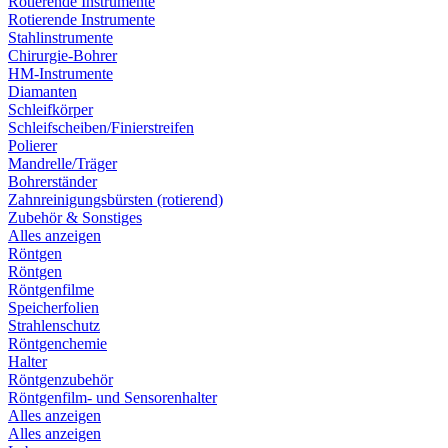
Rotierende Instrumente
Rotierende Instrumente
Stahlinstrumente
Chirurgie-Bohrer
HM-Instrumente
Diamanten
Schleifkörper
Schleifscheiben/Finierstreifen
Polierer
Mandrelle/Träger
Bohrerständer
Zahnreinigungsbürsten (rotierend)
Zubehör & Sonstiges
Alles anzeigen
Röntgen
Röntgen
Röntgenfilme
Speicherfolien
Strahlenschutz
Röntgenchemie
Halter
Röntgenzubehör
Röntgenfilm- und Sensorenhalter
Alles anzeigen
Alles anzeigen