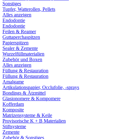
Sonstiges
Tupfer, Watterollen, Pellets
Alles anzeigen
Endodontie
Endodontie
Feilen & Reamer
Guttaperchaspitzen
Papierspitzen
Sealer & Zemente
Wurzelfüllmaterialien
Zubehör und Boxen
Alles anzeigen
Füllung & Restauration
Füllung & Restauration
Amalgame
Artikulationspapier, Occlufolie, -sprays
Bondings & Ätzmittel
Glasionomere & Kompomere
Kofferdam
Komposite
Matrizensysteme & Keile
Provisorische K + B Materialien
Stiftsysteme
Zemente
Zubehör & Sonstiges