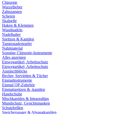
Chirurgie
Wurzelheber
Zahnzangen
Scheren
Skalpelle
Haken & Klemmen
Wundnadeln
Nadelhalter
Spritzen & Kanülen
Tamponadestopfer
Nahtmaterial
Sonstige Chirurgie-Instrumente
Alles anzeigen
Einwegartikel, Arbeitsschutz
Einwegartikel, Arbeitsschutz
Anmischblöcke
Becher, Servietten & Tücher
Einmalinstrumente
Einmal OP-Zubehör
Einmalspritzen & -kanülen
Handschuhe
Mischkanülen & Intraoraltips
Mundschutz, Gesichtsmasken
Schutzbrillen
Speichersauger & Absaugkanülen