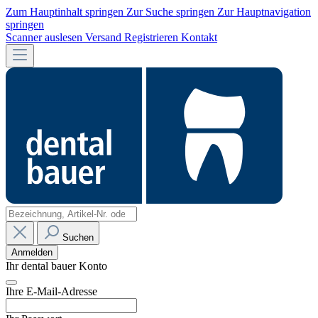
Zum Hauptinhalt springen
Zur Suche springen
Zur Hauptnavigation
springen
Scanner auslesen
Versand
Registrieren
Kontakt
Suchen
Anmelden
Ihr dental bauer Konto
Ihre E-Mail-Adresse