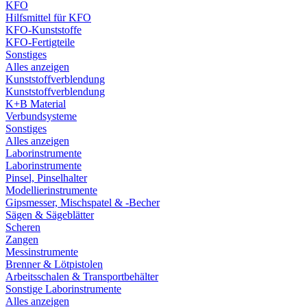
KFO
Hilfsmittel für KFO
KFO-Kunststoffe
KFO-Fertigteile
Sonstiges
Alles anzeigen
Kunststoffverblendung
Kunststoffverblendung
K+B Material
Verbundsysteme
Sonstiges
Alles anzeigen
Laborinstrumente
Laborinstrumente
Pinsel, Pinselhalter
Modellierinstrumente
Gipsmesser, Mischspatel & -Becher
Sägen & Sägeblätter
Scheren
Zangen
Messinstrumente
Brenner & Lötpistolen
Arbeitsschalen & Transportbehälter
Sonstige Laborinstrumente
Alles anzeigen