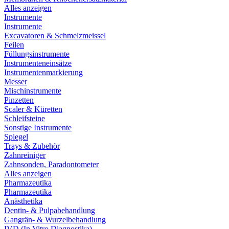
Alles anzeigen
Instrumente
Instrumente
Excavatoren & Schmelzmeissel
Feilen
Füllungsinstrumente
Instrumenteneinsätze
Instrumentenmarkierung
Messer
Mischinstrumente
Pinzetten
Scaler & Küretten
Schleifsteine
Sonstige Instrumente
Spiegel
Trays & Zubehör
Zahnreiniger
Zahnsonden, Paradontometer
Alles anzeigen
Pharmazeutika
Pharmazeutika
Anästhetika
Dentin- & Pulpabehandlung
Gangrän- & Wurzelbehandlung
IVD (In Vitro Diagnostika)