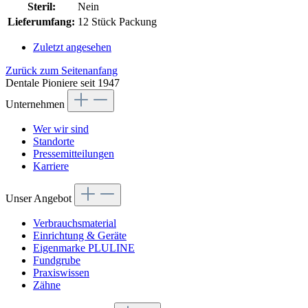
Steril:
Nein
Lieferumfang:
12 Stück Packung
Zuletzt angesehen
Zurück zum Seitenanfang
Dentale Pioniere seit 1947
Unternehmen
Wer wir sind
Standorte
Pressemitteilungen
Karriere
Unser Angebot
Verbrauchsmaterial
Einrichtung & Geräte
Eigenmarke PLULINE
Fundgrube
Praxiswissen
Zähne