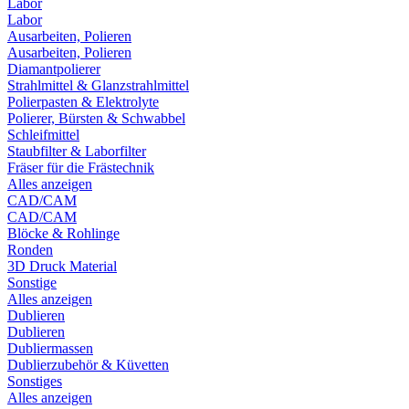
Labor
Labor
Ausarbeiten, Polieren
Ausarbeiten, Polieren
Diamantpolierer
Strahlmittel & Glanzstrahlmittel
Polierpasten & Elektrolyte
Polierer, Bürsten & Schwabbel
Schleifmittel
Staubfilter & Laborfilter
Fräser für die Frästechnik
Alles anzeigen
CAD/CAM
CAD/CAM
Blöcke & Rohlinge
Ronden
3D Druck Material
Sonstige
Alles anzeigen
Dublieren
Dublieren
Dubliermassen
Dublierzubehör & Küvetten
Sonstiges
Alles anzeigen