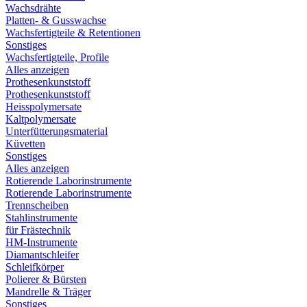
Wachsdrähte
Platten- & Gusswachse
Wachsfertigteile & Retentionen
Sonstiges
Wachsfertigteile, Profile
Alles anzeigen
Prothesenkunststoff
Prothesenkunststoff
Heisspolymersate
Kaltpolymersate
Unterfütterungsmaterial
Küvetten
Sonstiges
Alles anzeigen
Rotierende Laborinstrumente
Rotierende Laborinstrumente
Trennscheiben
Stahlinstrumente
für Frästechnik
HM-Instrumente
Diamantschleifer
Schleifkörper
Polierer & Bürsten
Mandrelle & Träger
Sonstiges