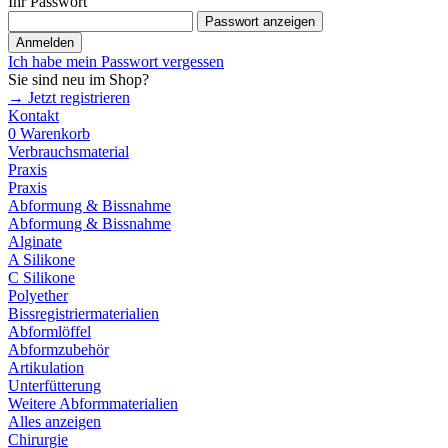
Ihr Passwort
Passwort anzeigen
Anmelden
Ich habe mein Passwort vergessen
Sie sind neu im Shop?
→ Jetzt registrieren
Kontakt
0
Warenkorb
Verbrauchsmaterial
Praxis
Praxis
Abformung & Bissnahme
Abformung & Bissnahme
Alginate
A Silikone
C Silikone
Polyether
Bissregistriermaterialien
Abformlöffel
Abformzubehör
Artikulation
Unterfütterung
Weitere Abformmaterialien
Alles anzeigen
Chirurgie