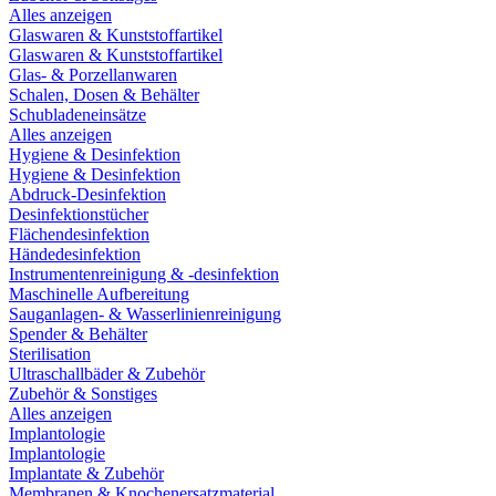
Alles anzeigen
Glaswaren & Kunststoffartikel
Glaswaren & Kunststoffartikel
Glas- & Porzellanwaren
Schalen, Dosen & Behälter
Schubladeneinsätze
Alles anzeigen
Hygiene & Desinfektion
Hygiene & Desinfektion
Abdruck-Desinfektion
Desinfektionstücher
Flächendesinfektion
Händedesinfektion
Instrumentenreinigung & -desinfektion
Maschinelle Aufbereitung
Sauganlagen- & Wasserlinienreinigung
Spender & Behälter
Sterilisation
Ultraschallbäder & Zubehör
Zubehör & Sonstiges
Alles anzeigen
Implantologie
Implantologie
Implantate & Zubehör
Membranen & Knochenersatzmaterial