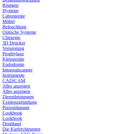
Röntgen
Hygiene
Laborgeräte
Möbel
Beleuchtung
Optische Systeme
Chirurgie
3D Drucker
Versorgung
Prophylaxe
Kleingeräte
Endodontie
Intraoralscanner
Instrumente
CAD/CAM
Alles anzeigen
Alles anzeigen
Dienstleistungen
Existenzgründung
Praxisplanung
Lookbook
Lookbook
Dentiland
Die Kieferchirurgen