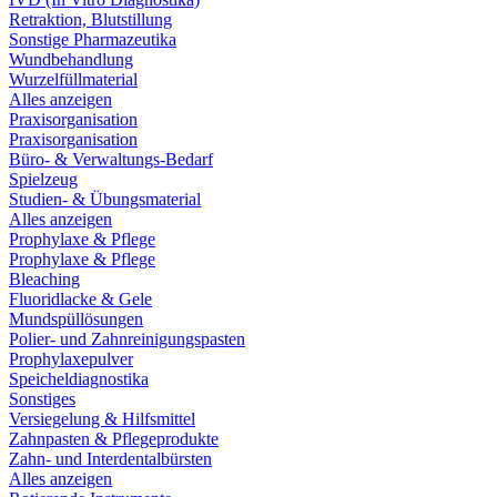
Retraktion, Blutstillung
Sonstige Pharmazeutika
Wundbehandlung
Wurzelfüllmaterial
Alles anzeigen
Praxisorganisation
Praxisorganisation
Büro- & Verwaltungs-Bedarf
Spielzeug
Studien- & Übungsmaterial
Alles anzeigen
Prophylaxe & Pflege
Prophylaxe & Pflege
Bleaching
Fluoridlacke & Gele
Mundspüllösungen
Polier- und Zahnreinigungspasten
Prophylaxepulver
Speicheldiagnostika
Sonstiges
Versiegelung & Hilfsmittel
Zahnpasten & Pflegeprodukte
Zahn- und Interdentalbürsten
Alles anzeigen