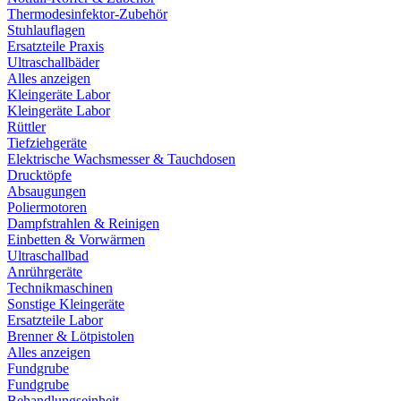
Thermodesinfektor-Zubehör
Stuhlauflagen
Ersatzteile Praxis
Ultraschallbäder
Alles anzeigen
Kleingeräte Labor
Kleingeräte Labor
Rüttler
Tiefziehgeräte
Elektrische Wachsmesser & Tauchdosen
Drucktöpfe
Absaugungen
Poliermotoren
Dampfstrahlen & Reinigen
Einbetten & Vorwärmen
Ultraschallbad
Anrührgeräte
Technikmaschinen
Sonstige Kleingeräte
Ersatzteile Labor
Brenner & Lötpistolen
Alles anzeigen
Fundgrube
Fundgrube
Behandlungseinheit