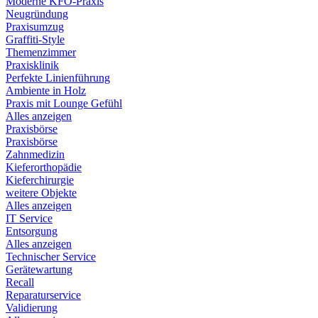
Moderne KFO-Praxis
Neugründung
Praxisumzug
Graffiti-Style
Themenzimmer
Praxisklinik
Perfekte Linienführung
Ambiente in Holz
Praxis mit Lounge Gefühl
Alles anzeigen
Praxisbörse
Praxisbörse
Zahnmedizin
Kieferorthopädie
Kieferchirurgie
weitere Objekte
Alles anzeigen
IT Service
Entsorgung
Alles anzeigen
Technischer Service
Gerätewartung
Recall
Reparaturservice
Validierung