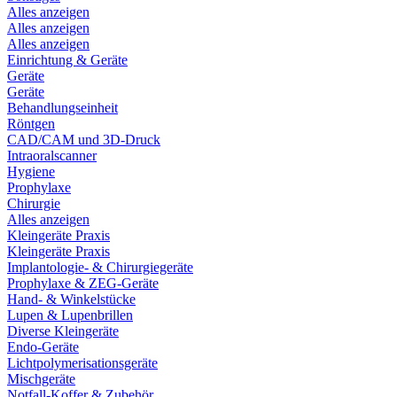
Alles anzeigen
Alles anzeigen
Alles anzeigen
Einrichtung & Geräte
Geräte
Geräte
Behandlungseinheit
Röntgen
CAD/CAM und 3D-Druck
Intraoralscanner
Hygiene
Prophylaxe
Chirurgie
Alles anzeigen
Kleingeräte Praxis
Kleingeräte Praxis
Implantologie- & Chirurgiegeräte
Prophylaxe & ZEG-Geräte
Hand- & Winkelstücke
Lupen & Lupenbrillen
Diverse Kleingeräte
Endo-Geräte
Lichtpolymerisationsgeräte
Mischgeräte
Notfall-Koffer & Zubehör