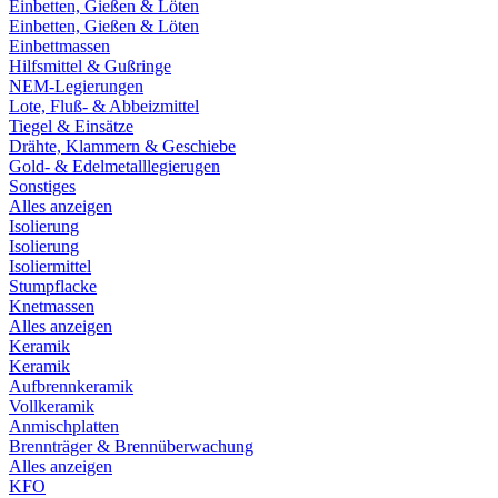
Einbetten, Gießen & Löten
Einbetten, Gießen & Löten
Einbettmassen
Hilfsmittel & Gußringe
NEM-Legierungen
Lote, Fluß- & Abbeizmittel
Tiegel & Einsätze
Drähte, Klammern & Geschiebe
Gold- & Edelmetalllegierugen
Sonstiges
Alles anzeigen
Isolierung
Isolierung
Isoliermittel
Stumpflacke
Knetmassen
Alles anzeigen
Keramik
Keramik
Aufbrennkeramik
Vollkeramik
Anmischplatten
Brennträger & Brennüberwachung
Alles anzeigen
KFO