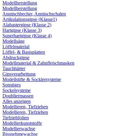
Modellherstellung
Modellherstellung
Anmischbecher, Anmischschalen
Artikulationsgipse (Klasse1)
Alabastergipse (Klasse 2)
Hartgipse (Klasse 3)
Superhartgipse (Klasse 4)
Modellsäge
Löffelmaterial
Löffel- & Basisplatten
Abdruckgipse
Modellmaterial & Zahnfleischmasken
Tauchhärter
Gipsverarbeitung
Modellstifte & Socklersysteme
Sonstiges
Sockelsysteme
Doubliermassen
Alles anzeigen
Modellieren, Tiefziehen
Modellieren, Tiefziehen
Tiefziehfolien
Modellierkunststoffe
Modellierwachse
Bissnehmewachse