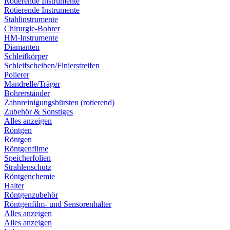
Rotierende Instrumente
Rotierende Instrumente
Stahlinstrumente
Chirurgie-Bohrer
HM-Instrumente
Diamanten
Schleifkörper
Schleifscheiben/Finierstreifen
Polierer
Mandrelle/Träger
Bohrerständer
Zahnreinigungsbürsten (rotierend)
Zubehör & Sonstiges
Alles anzeigen
Röntgen
Röntgen
Röntgenfilme
Speicherfolien
Strahlenschutz
Röntgenchemie
Halter
Röntgenzubehör
Röntgenfilm- und Sensorenhalter
Alles anzeigen
Alles anzeigen