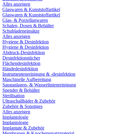
Alles anzeigen
Glaswaren & Kunststoffartikel
Glaswaren & Kunststoffartikel
Glas- & Porzellanwaren
Schalen, Dosen & Behälter
Schubladeneinsätze
Alles anzeigen
Hygiene & Desinfektion
Hygiene & Desinfektion
Abdruck-Desinfektion
Desinfektionstücher
Flächendesinfektion
Händedesinfektion
Instrumentenreinigung & -desinfektion
Maschinelle Aufbereitung
Sauganlagen- & Wasserlinienreinigung
Spender & Behälter
Sterilisation
Ultraschallbäder & Zubehör
Zubehör & Sonstiges
Alles anzeigen
Implantologie
Implantologie
Implantate & Zubehör
Membranen & Knochenersatzmaterial