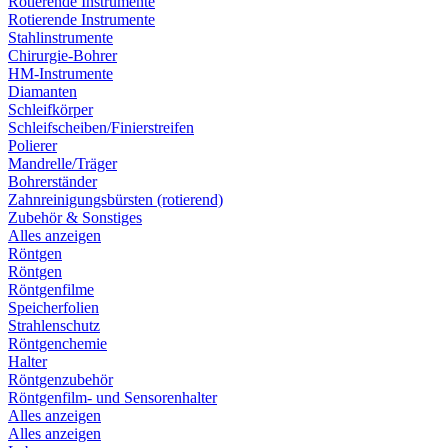
Rotierende Instrumente
Rotierende Instrumente
Stahlinstrumente
Chirurgie-Bohrer
HM-Instrumente
Diamanten
Schleifkörper
Schleifscheiben/Finierstreifen
Polierer
Mandrelle/Träger
Bohrerständer
Zahnreinigungsbürsten (rotierend)
Zubehör & Sonstiges
Alles anzeigen
Röntgen
Röntgen
Röntgenfilme
Speicherfolien
Strahlenschutz
Röntgenchemie
Halter
Röntgenzubehör
Röntgenfilm- und Sensorenhalter
Alles anzeigen
Alles anzeigen