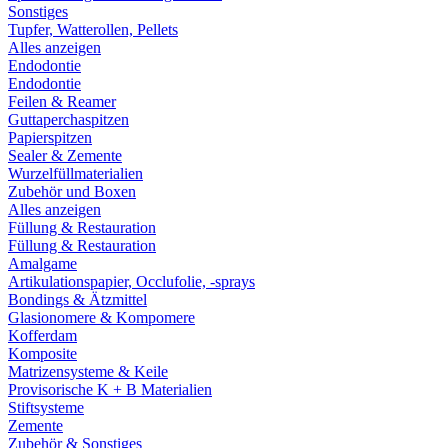
Sonstiges
Tupfer, Watterollen, Pellets
Alles anzeigen
Endodontie
Endodontie
Feilen & Reamer
Guttaperchaspitzen
Papierspitzen
Sealer & Zemente
Wurzelfüllmaterialien
Zubehör und Boxen
Alles anzeigen
Füllung & Restauration
Füllung & Restauration
Amalgame
Artikulationspapier, Occlufolie, -sprays
Bondings & Ätzmittel
Glasionomere & Kompomere
Kofferdam
Komposite
Matrizensysteme & Keile
Provisorische K + B Materialien
Stiftsysteme
Zemente
Zubehör & Sonstiges