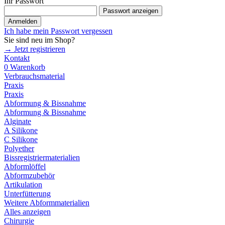
Ihr Passwort
Passwort anzeigen
Anmelden
Ich habe mein Passwort vergessen
Sie sind neu im Shop?
→ Jetzt registrieren
Kontakt
0
Warenkorb
Verbrauchsmaterial
Praxis
Praxis
Abformung & Bissnahme
Abformung & Bissnahme
Alginate
A Silikone
C Silikone
Polyether
Bissregistriermaterialien
Abformlöffel
Abformzubehör
Artikulation
Unterfütterung
Weitere Abformmaterialien
Alles anzeigen
Chirurgie