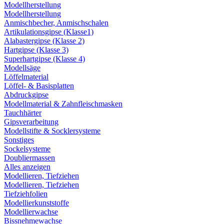
Modellherstellung
Modellherstellung
Anmischbecher, Anmischschalen
Artikulationsgipse (Klasse1)
Alabastergipse (Klasse 2)
Hartgipse (Klasse 3)
Superhartgipse (Klasse 4)
Modellsäge
Löffelmaterial
Löffel- & Basisplatten
Abdruckgipse
Modellmaterial & Zahnfleischmasken
Tauchhärter
Gipsverarbeitung
Modellstifte & Socklersysteme
Sonstiges
Sockelsysteme
Doubliermassen
Alles anzeigen
Modellieren, Tiefziehen
Modellieren, Tiefziehen
Tiefziehfolien
Modellierkunststoffe
Modellierwachse
Bissnehmewachse