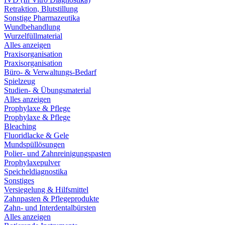
Retraktion, Blutstillung
Sonstige Pharmazeutika
Wundbehandlung
Wurzelfüllmaterial
Alles anzeigen
Praxisorganisation
Praxisorganisation
Büro- & Verwaltungs-Bedarf
Spielzeug
Studien- & Übungsmaterial
Alles anzeigen
Prophylaxe & Pflege
Prophylaxe & Pflege
Bleaching
Fluoridlacke & Gele
Mundspüllösungen
Polier- und Zahnreinigungspasten
Prophylaxepulver
Speicheldiagnostika
Sonstiges
Versiegelung & Hilfsmittel
Zahnpasten & Pflegeprodukte
Zahn- und Interdentalbürsten
Alles anzeigen