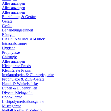
Alles anzeigen
Alles anzeigen
Alles anzeigen
Einrichtung & Geräte
Geräte
Geräte
Behandlungseinheit
Röntgen
CAD/CAM und 3D-Druck
Intraoralscanner
Hygiene
Prophylaxe
Chirurgie
Alles anzeigen
Kleingeräte Praxis
Kleingeräte Praxis
Implantologie- & Chirurgiegeräte
Prophylaxe & ZEG-Geräte
Hand- & Winkelstücke
Lupen & Lupenbrillen
Diverse Kleingeräte
Endo-Geräte
Lichtpolymerisationsgeräte
Mischgeräte
Notfall-Koffer & Zubehör