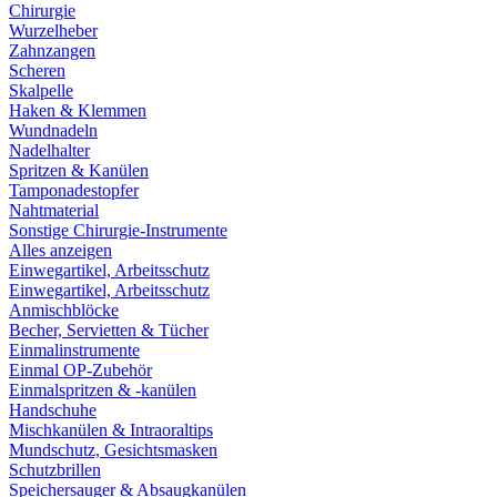
Chirurgie
Wurzelheber
Zahnzangen
Scheren
Skalpelle
Haken & Klemmen
Wundnadeln
Nadelhalter
Spritzen & Kanülen
Tamponadestopfer
Nahtmaterial
Sonstige Chirurgie-Instrumente
Alles anzeigen
Einwegartikel, Arbeitsschutz
Einwegartikel, Arbeitsschutz
Anmischblöcke
Becher, Servietten & Tücher
Einmalinstrumente
Einmal OP-Zubehör
Einmalspritzen & -kanülen
Handschuhe
Mischkanülen & Intraoraltips
Mundschutz, Gesichtsmasken
Schutzbrillen
Speichersauger & Absaugkanülen