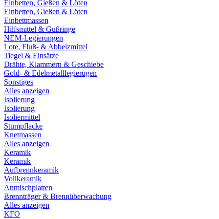
Einbetten, Gießen & Löten
Einbetten, Gießen & Löten
Einbettmassen
Hilfsmittel & Gußringe
NEM-Legierungen
Lote, Fluß- & Abbeizmittel
Tiegel & Einsätze
Drähte, Klammern & Geschiebe
Gold- & Edelmetalllegierugen
Sonstiges
Alles anzeigen
Isolierung
Isolierung
Isoliermittel
Stumpflacke
Knetmassen
Alles anzeigen
Keramik
Keramik
Aufbrennkeramik
Vollkeramik
Anmischplatten
Brennträger & Brennüberwachung
Alles anzeigen
KFO