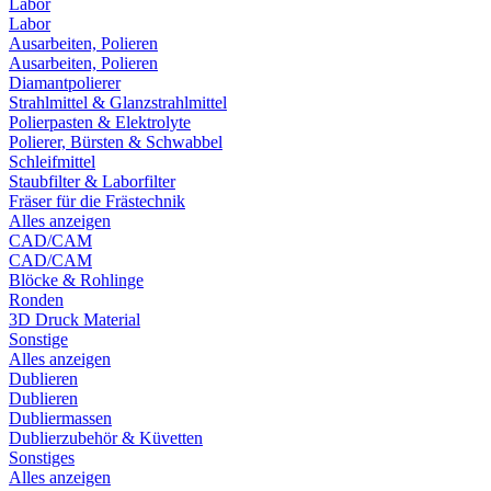
Labor
Labor
Ausarbeiten, Polieren
Ausarbeiten, Polieren
Diamantpolierer
Strahlmittel & Glanzstrahlmittel
Polierpasten & Elektrolyte
Polierer, Bürsten & Schwabbel
Schleifmittel
Staubfilter & Laborfilter
Fräser für die Frästechnik
Alles anzeigen
CAD/CAM
CAD/CAM
Blöcke & Rohlinge
Ronden
3D Druck Material
Sonstige
Alles anzeigen
Dublieren
Dublieren
Dubliermassen
Dublierzubehör & Küvetten
Sonstiges
Alles anzeigen