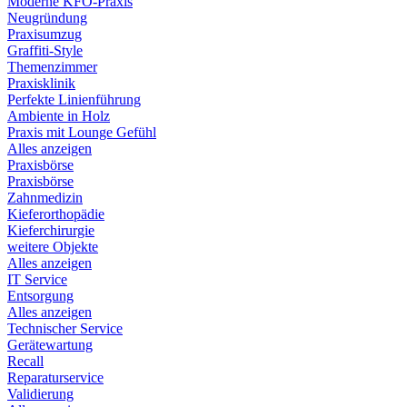
Moderne KFO-Praxis
Neugründung
Praxisumzug
Graffiti-Style
Themenzimmer
Praxisklinik
Perfekte Linienführung
Ambiente in Holz
Praxis mit Lounge Gefühl
Alles anzeigen
Praxisbörse
Praxisbörse
Zahnmedizin
Kieferorthopädie
Kieferchirurgie
weitere Objekte
Alles anzeigen
IT Service
Entsorgung
Alles anzeigen
Technischer Service
Gerätewartung
Recall
Reparaturservice
Validierung