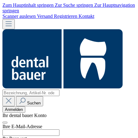
Zum Hauptinhalt springen
Zur Suche springen
Zur Hauptnavigation
springen
Scanner auslesen
Versand
Registrieren
Kontakt
Suchen
Anmelden
Ihr dental bauer Konto
Ihre E-Mail-Adresse