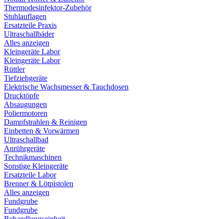
Thermodesinfektor-Zubehör
Stuhlauflagen
Ersatzteile Praxis
Ultraschallbäder
Alles anzeigen
Kleingeräte Labor
Kleingeräte Labor
Rüttler
Tiefziehgeräte
Elektrische Wachsmesser & Tauchdosen
Drucktöpfe
Absaugungen
Poliermotoren
Dampfstrahlen & Reinigen
Einbetten & Vorwärmen
Ultraschallbad
Anrührgeräte
Technikmaschinen
Sonstige Kleingeräte
Ersatzteile Labor
Brenner & Lötpistolen
Alles anzeigen
Fundgrube
Fundgrube
Behandlungseinheit