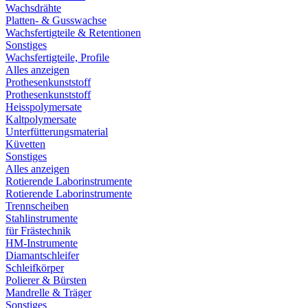
Wachsdrähte
Platten- & Gusswachse
Wachsfertigteile & Retentionen
Sonstiges
Wachsfertigteile, Profile
Alles anzeigen
Prothesenkunststoff
Prothesenkunststoff
Heisspolymersate
Kaltpolymersate
Unterfütterungsmaterial
Küvetten
Sonstiges
Alles anzeigen
Rotierende Laborinstrumente
Rotierende Laborinstrumente
Trennscheiben
Stahlinstrumente
für Frästechnik
HM-Instrumente
Diamantschleifer
Schleifkörper
Polierer & Bürsten
Mandrelle & Träger
Sonstiges