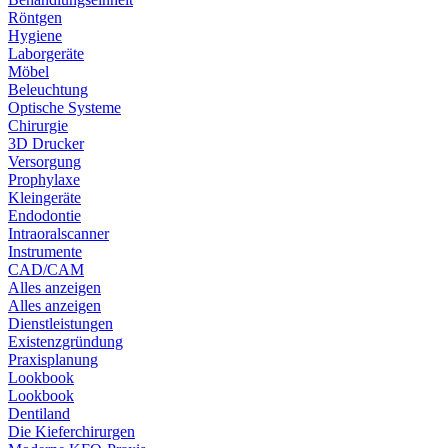
Röntgen
Hygiene
Laborgeräte
Möbel
Beleuchtung
Optische Systeme
Chirurgie
3D Drucker
Versorgung
Prophylaxe
Kleingeräte
Endodontie
Intraoralscanner
Instrumente
CAD/CAM
Alles anzeigen
Alles anzeigen
Dienstleistungen
Existenzgründung
Praxisplanung
Lookbook
Lookbook
Dentiland
Die Kieferchirurgen