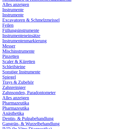
Alles anzeigen
Instrumente
Instrumente
Excavatoren & Schmelzmeissel
Feilen
Füllungsinstrumente
Instrumenteneinsätze
Instrumentenmarkierung
Messer
Mischinstrumente
Pinzetten
Scaler & Küretten
Schleifsteine
Sonstige Instrumente
Spiegel
Trays & Zubehör
Zahnreiniger
Zahnsonden, Paradontometer
Alles anzeigen
Pharmazeutika
Pharmazeutika
Anästhetika
Dentin- & Pulpabehandlung
Gangrän- & Wurzelbehandlung
IVD (In Vitro Diagnostika)