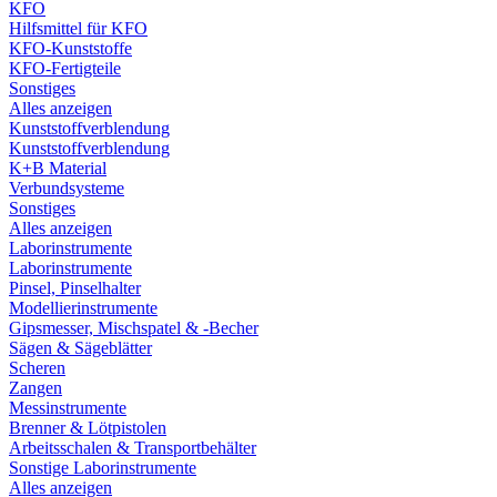
KFO
Hilfsmittel für KFO
KFO-Kunststoffe
KFO-Fertigteile
Sonstiges
Alles anzeigen
Kunststoffverblendung
Kunststoffverblendung
K+B Material
Verbundsysteme
Sonstiges
Alles anzeigen
Laborinstrumente
Laborinstrumente
Pinsel, Pinselhalter
Modellierinstrumente
Gipsmesser, Mischspatel & -Becher
Sägen & Sägeblätter
Scheren
Zangen
Messinstrumente
Brenner & Lötpistolen
Arbeitsschalen & Transportbehälter
Sonstige Laborinstrumente
Alles anzeigen