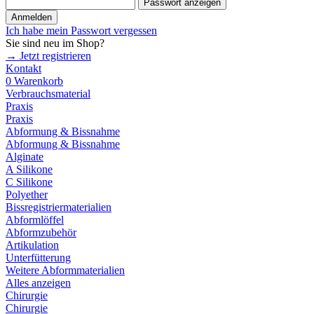
Passwort anzeigen
Anmelden
Ich habe mein Passwort vergessen
Sie sind neu im Shop?
→ Jetzt registrieren
Kontakt
0
Warenkorb
Verbrauchsmaterial
Praxis
Praxis
Abformung & Bissnahme
Abformung & Bissnahme
Alginate
A Silikone
C Silikone
Polyether
Bissregistriermaterialien
Abformlöffel
Abformzubehör
Artikulation
Unterfütterung
Weitere Abformmaterialien
Alles anzeigen
Chirurgie
Chirurgie