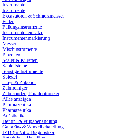
Instrumente
Instrumente
Excavatoren & Schmelzmeissel
Feilen
Füllungsinstrumente
Instrumenteneinsätze
Instrumentenmarkierung
Messer
Mischinstrumente
Pinzetten
Scaler & Küretten
Schleifsteine
Sonstige Instrumente
Spiegel
Trays & Zubehör
Zahnreiniger
Zahnsonden, Paradontometer
Alles anzeigen
Pharmazeutika
Pharmazeutika
Anästhetika
Dentin- & Pulpabehandlung
Gangrän- & Wurzelbehandlung
IVD (In Vitro Diagnostika)
Retraktion, Blutstillung