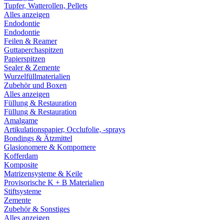
Tupfer, Watterollen, Pellets
Alles anzeigen
Endodontie
Endodontie
Feilen & Reamer
Guttaperchaspitzen
Papierspitzen
Sealer & Zemente
Wurzelfüllmaterialien
Zubehör und Boxen
Alles anzeigen
Füllung & Restauration
Füllung & Restauration
Amalgame
Artikulationspapier, Occlufolie, -sprays
Bondings & Ätzmittel
Glasionomere & Kompomere
Kofferdam
Komposite
Matrizensysteme & Keile
Provisorische K + B Materialien
Stiftsysteme
Zemente
Zubehör & Sonstiges
Alles anzeigen