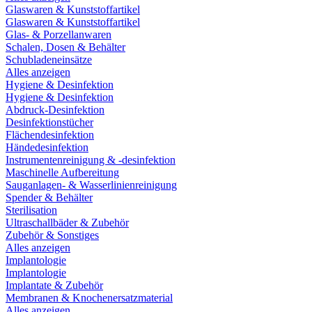
Glaswaren & Kunststoffartikel
Glaswaren & Kunststoffartikel
Glas- & Porzellanwaren
Schalen, Dosen & Behälter
Schubladeneinsätze
Alles anzeigen
Hygiene & Desinfektion
Hygiene & Desinfektion
Abdruck-Desinfektion
Desinfektionstücher
Flächendesinfektion
Händedesinfektion
Instrumentenreinigung & -desinfektion
Maschinelle Aufbereitung
Sauganlagen- & Wasserlinienreinigung
Spender & Behälter
Sterilisation
Ultraschallbäder & Zubehör
Zubehör & Sonstiges
Alles anzeigen
Implantologie
Implantologie
Implantate & Zubehör
Membranen & Knochenersatzmaterial
Alles anzeigen