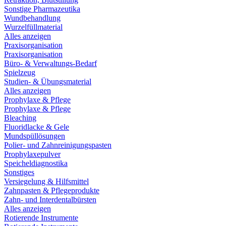
Sonstige Pharmazeutika
Wundbehandlung
Wurzelfüllmaterial
Alles anzeigen
Praxisorganisation
Praxisorganisation
Büro- & Verwaltungs-Bedarf
Spielzeug
Studien- & Übungsmaterial
Alles anzeigen
Prophylaxe & Pflege
Prophylaxe & Pflege
Bleaching
Fluoridlacke & Gele
Mundspüllösungen
Polier- und Zahnreinigungspasten
Prophylaxepulver
Speicheldiagnostika
Sonstiges
Versiegelung & Hilfsmittel
Zahnpasten & Pflegeprodukte
Zahn- und Interdentalbürsten
Alles anzeigen
Rotierende Instrumente