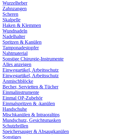
Wurzelheber
Zahnzangen
Scheren
Skalpelle
Haken & Klemmen
Wundnadeln
Nadelhalter
Spritzen & Kanülen
Tamponadestopfer
Nahtmaterial
Sonstige Chirurgie-Instrumente
Alles anzeigen
Einwegartikel, Arbeitsschutz
Einwegartikel, Arbeitsschutz
Anmischblöcke
Becher, Servietten & Tücher
Einmalinstrumente
Einmal OP-Zubehör
Einmalspritzen & -kanülen
Handschuhe
Mischkanülen & Intraoraltips
Mundschutz, Gesichtsmasken
Schutzbrillen
Speichersauger & Absaugkanülen
Sonstiges