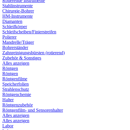
Rotierende Instrumente
Stahlinstrumente
Chirurgie-Bohrer
HM-Instrumente
Diamanten
Schleifkörper
Schleifscheiben/Finierstreifen
Polierer
Mandrelle/Träger
Bohrerständer
Zahnreinigungsbürsten (rotierend)
Zubehör & Sonstiges
Alles anzeigen
Röntgen
Röntgen
Röntgenfilme
Speicherfolien
Strahlenschutz
Röntgenchemie
Halter
Röntgenzubehör
Röntgenfilm- und Sensorenhalter
Alles anzeigen
Alles anzeigen
Labor