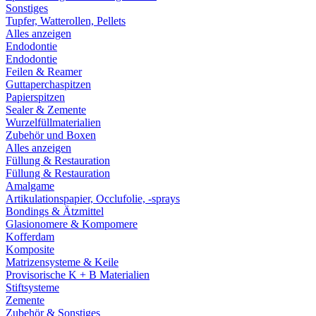
Sonstiges
Tupfer, Watterollen, Pellets
Alles anzeigen
Endodontie
Endodontie
Feilen & Reamer
Guttaperchaspitzen
Papierspitzen
Sealer & Zemente
Wurzelfüllmaterialien
Zubehör und Boxen
Alles anzeigen
Füllung & Restauration
Füllung & Restauration
Amalgame
Artikulationspapier, Occlufolie, -sprays
Bondings & Ätzmittel
Glasionomere & Kompomere
Kofferdam
Komposite
Matrizensysteme & Keile
Provisorische K + B Materialien
Stiftsysteme
Zemente
Zubehör & Sonstiges