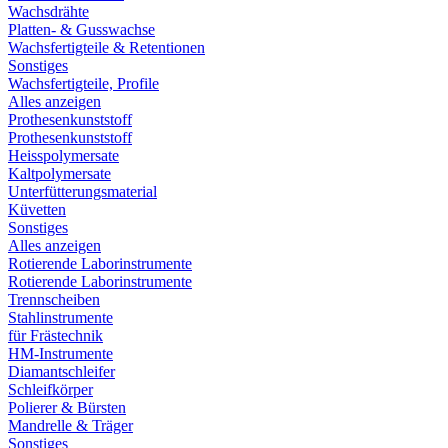
Wachsdrähte
Platten- & Gusswachse
Wachsfertigteile & Retentionen
Sonstiges
Wachsfertigteile, Profile
Alles anzeigen
Prothesenkunststoff
Prothesenkunststoff
Heisspolymersate
Kaltpolymersate
Unterfütterungsmaterial
Küvetten
Sonstiges
Alles anzeigen
Rotierende Laborinstrumente
Rotierende Laborinstrumente
Trennscheiben
Stahlinstrumente
für Frästechnik
HM-Instrumente
Diamantschleifer
Schleifkörper
Polierer & Bürsten
Mandrelle & Träger
Sonstiges