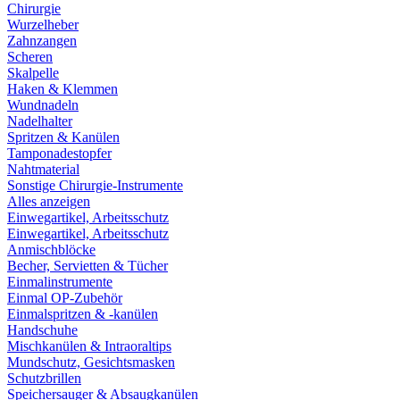
Chirurgie
Wurzelheber
Zahnzangen
Scheren
Skalpelle
Haken & Klemmen
Wundnadeln
Nadelhalter
Spritzen & Kanülen
Tamponadestopfer
Nahtmaterial
Sonstige Chirurgie-Instrumente
Alles anzeigen
Einwegartikel, Arbeitsschutz
Einwegartikel, Arbeitsschutz
Anmischblöcke
Becher, Servietten & Tücher
Einmalinstrumente
Einmal OP-Zubehör
Einmalspritzen & -kanülen
Handschuhe
Mischkanülen & Intraoraltips
Mundschutz, Gesichtsmasken
Schutzbrillen
Speichersauger & Absaugkanülen