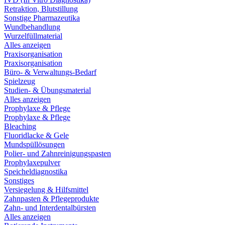
Retraktion, Blutstillung
Sonstige Pharmazeutika
Wundbehandlung
Wurzelfüllmaterial
Alles anzeigen
Praxisorganisation
Praxisorganisation
Büro- & Verwaltungs-Bedarf
Spielzeug
Studien- & Übungsmaterial
Alles anzeigen
Prophylaxe & Pflege
Prophylaxe & Pflege
Bleaching
Fluoridlacke & Gele
Mundspüllösungen
Polier- und Zahnreinigungspasten
Prophylaxepulver
Speicheldiagnostika
Sonstiges
Versiegelung & Hilfsmittel
Zahnpasten & Pflegeprodukte
Zahn- und Interdentalbürsten
Alles anzeigen