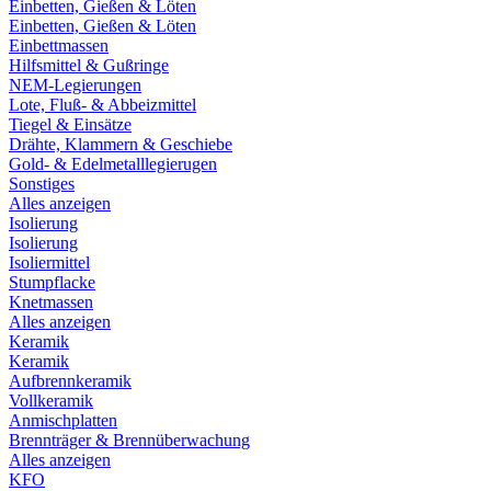
Einbetten, Gießen & Löten
Einbetten, Gießen & Löten
Einbettmassen
Hilfsmittel & Gußringe
NEM-Legierungen
Lote, Fluß- & Abbeizmittel
Tiegel & Einsätze
Drähte, Klammern & Geschiebe
Gold- & Edelmetalllegierugen
Sonstiges
Alles anzeigen
Isolierung
Isolierung
Isoliermittel
Stumpflacke
Knetmassen
Alles anzeigen
Keramik
Keramik
Aufbrennkeramik
Vollkeramik
Anmischplatten
Brennträger & Brennüberwachung
Alles anzeigen
KFO