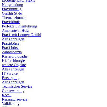
Moderne KFO-Praxis
Neugründung
Praxisumzug
Graffiti-Style
Themenzimmer
Praxisklinik
Perfekte Linienführung
Ambiente in Holz
Praxis mit Lounge Gefühl
Alles anzeigen
Praxisbörse
Praxisbörse
Zahnmedizin
Kieferorthopädie
Kieferchirurgie
weitere Objekte
Alles anzeigen
IT Service
Entsorgung
Alles anzeigen
Technischer Service
Gerätewartung
Recall
Reparaturservice
Validierung