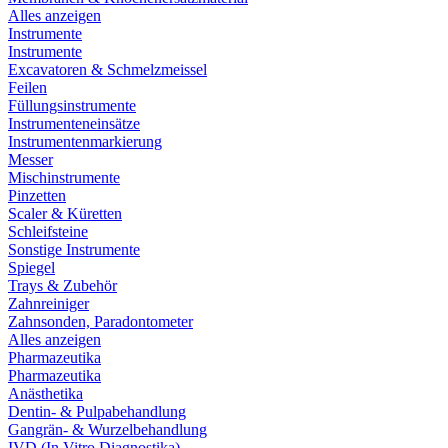
Alles anzeigen
Instrumente
Instrumente
Excavatoren & Schmelzmeissel
Feilen
Füllungsinstrumente
Instrumenteneinsätze
Instrumentenmarkierung
Messer
Mischinstrumente
Pinzetten
Scaler & Küretten
Schleifsteine
Sonstige Instrumente
Spiegel
Trays & Zubehör
Zahnreiniger
Zahnsonden, Paradontometer
Alles anzeigen
Pharmazeutika
Pharmazeutika
Anästhetika
Dentin- & Pulpabehandlung
Gangrän- & Wurzelbehandlung
IVD (In Vitro Diagnostika)