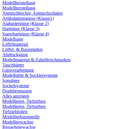
Modellherstellung
Modellherstellung
Anmischbecher, Anmischschalen
Artikulationsgipse (Klasse1)
Alabastergipse (Klasse 2)
Hartgipse (Klasse 3)
Superhartgipse (Klasse 4)
Modellsäge
Löffelmaterial
Löffel- & Basisplatten
Abdruckgipse
Modellmaterial & Zahnfleischmasken
Tauchhärter
Gipsverarbeitung
Modellstifte & Socklersysteme
Sonstiges
Sockelsysteme
Doubliermassen
Alles anzeigen
Modellieren, Tiefziehen
Modellieren, Tiefziehen
Tiefziehfolien
Modellierkunststoffe
Modellierwachse
Bissnehmewachse