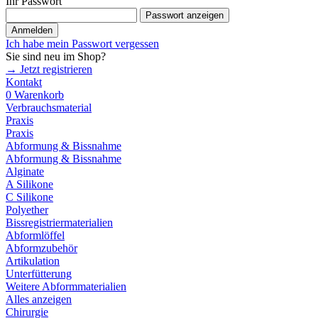
Ihr Passwort
Passwort anzeigen
Anmelden
Ich habe mein Passwort vergessen
Sie sind neu im Shop?
→ Jetzt registrieren
Kontakt
0
Warenkorb
Verbrauchsmaterial
Praxis
Praxis
Abformung & Bissnahme
Abformung & Bissnahme
Alginate
A Silikone
C Silikone
Polyether
Bissregistriermaterialien
Abformlöffel
Abformzubehör
Artikulation
Unterfütterung
Weitere Abformmaterialien
Alles anzeigen
Chirurgie