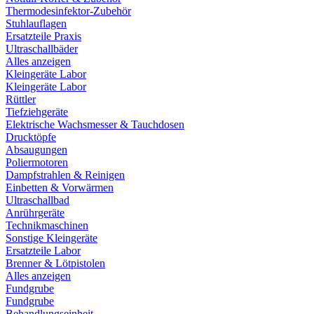
Thermodesinfektor-Zubehör
Stuhlauflagen
Ersatzteile Praxis
Ultraschallbäder
Alles anzeigen
Kleingeräte Labor
Kleingeräte Labor
Rüttler
Tiefziehgeräte
Elektrische Wachsmesser & Tauchdosen
Drucktöpfe
Absaugungen
Poliermotoren
Dampfstrahlen & Reinigen
Einbetten & Vorwärmen
Ultraschallbad
Anrührgeräte
Technikmaschinen
Sonstige Kleingeräte
Ersatzteile Labor
Brenner & Lötpistolen
Alles anzeigen
Fundgrube
Fundgrube
Behandlungseinheit