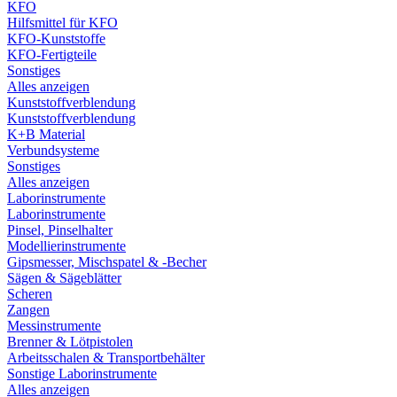
KFO
Hilfsmittel für KFO
KFO-Kunststoffe
KFO-Fertigteile
Sonstiges
Alles anzeigen
Kunststoffverblendung
Kunststoffverblendung
K+B Material
Verbundsysteme
Sonstiges
Alles anzeigen
Laborinstrumente
Laborinstrumente
Pinsel, Pinselhalter
Modellierinstrumente
Gipsmesser, Mischspatel & -Becher
Sägen & Sägeblätter
Scheren
Zangen
Messinstrumente
Brenner & Lötpistolen
Arbeitsschalen & Transportbehälter
Sonstige Laborinstrumente
Alles anzeigen