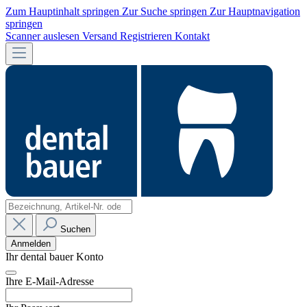
Zum Hauptinhalt springen
Zur Suche springen
Zur Hauptnavigation
springen
Scanner auslesen
Versand
Registrieren
Kontakt
Suchen
Anmelden
Ihr dental bauer Konto
Ihre E-Mail-Adresse