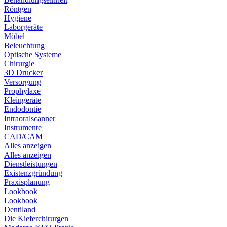
Röntgen
Hygiene
Laborgeräte
Möbel
Beleuchtung
Optische Systeme
Chirurgie
3D Drucker
Versorgung
Prophylaxe
Kleingeräte
Endodontie
Intraoralscanner
Instrumente
CAD/CAM
Alles anzeigen
Alles anzeigen
Dienstleistungen
Existenzgründung
Praxisplanung
Lookbook
Lookbook
Dentiland
Die Kieferchirurgen