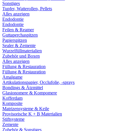
Sonstiges
Tupfer, Watterollen, Pellets
Alles anzeigen
Endodontie
Endodontie
Feilen & Reamer
Guttaperchaspitzen
Papierspitzen
Sealer & Zemente
Wurzelfüllmaterialien
Zubehör und Boxen
Alles anzeigen
Füllung & Restauration
Füllung & Restauration
Amalgame
Artikulationspapier, Occlufolie, -sprays
Bondings & Ätzmittel
Glasionomere & Kompomere
Kofferdam
Komposite
Matrizensysteme & Keile
Provisorische K + B Materialien
Stiftsysteme
Zemente
Zubehör & Sonstiges