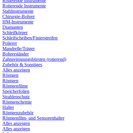
Rotierende Instrumente
Rotierende Instrumente
Stahlinstrumente
Chirurgie-Bohrer
HM-Instrumente
Diamanten
Schleifkörper
Schleifscheiben/Finierstreifen
Polierer
Mandrelle/Träger
Bohrerständer
Zahnreinigungsbürsten (rotierend)
Zubehör & Sonstiges
Alles anzeigen
Röntgen
Röntgen
Röntgenfilme
Speicherfolien
Strahlenschutz
Röntgenchemie
Halter
Röntgenzubehör
Röntgenfilm- und Sensorenhalter
Alles anzeigen
Alles anzeigen