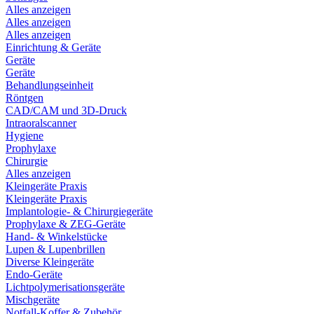
Alles anzeigen
Alles anzeigen
Alles anzeigen
Einrichtung & Geräte
Geräte
Geräte
Behandlungseinheit
Röntgen
CAD/CAM und 3D-Druck
Intraoralscanner
Hygiene
Prophylaxe
Chirurgie
Alles anzeigen
Kleingeräte Praxis
Kleingeräte Praxis
Implantologie- & Chirurgiegeräte
Prophylaxe & ZEG-Geräte
Hand- & Winkelstücke
Lupen & Lupenbrillen
Diverse Kleingeräte
Endo-Geräte
Lichtpolymerisationsgeräte
Mischgeräte
Notfall-Koffer & Zubehör