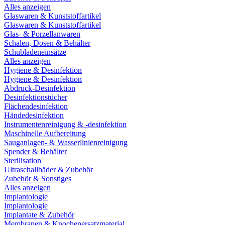
Alles anzeigen
Glaswaren & Kunststoffartikel
Glaswaren & Kunststoffartikel
Glas- & Porzellanwaren
Schalen, Dosen & Behälter
Schubladeneinsätze
Alles anzeigen
Hygiene & Desinfektion
Hygiene & Desinfektion
Abdruck-Desinfektion
Desinfektionstücher
Flächendesinfektion
Händedesinfektion
Instrumentenreinigung & -desinfektion
Maschinelle Aufbereitung
Sauganlagen- & Wasserlinienreinigung
Spender & Behälter
Sterilisation
Ultraschallbäder & Zubehör
Zubehör & Sonstiges
Alles anzeigen
Implantologie
Implantologie
Implantate & Zubehör
Membranen & Knochenersatzmaterial