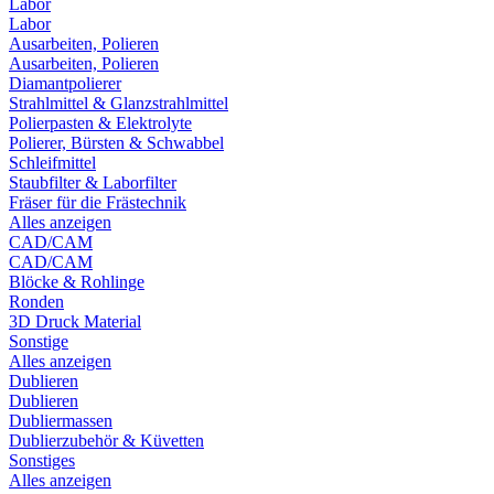
Labor
Labor
Ausarbeiten, Polieren
Ausarbeiten, Polieren
Diamantpolierer
Strahlmittel & Glanzstrahlmittel
Polierpasten & Elektrolyte
Polierer, Bürsten & Schwabbel
Schleifmittel
Staubfilter & Laborfilter
Fräser für die Frästechnik
Alles anzeigen
CAD/CAM
CAD/CAM
Blöcke & Rohlinge
Ronden
3D Druck Material
Sonstige
Alles anzeigen
Dublieren
Dublieren
Dubliermassen
Dublierzubehör & Küvetten
Sonstiges
Alles anzeigen