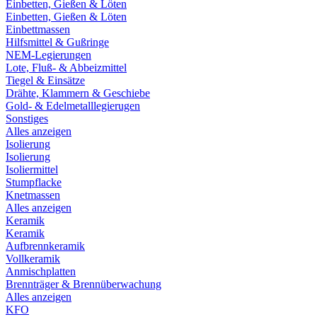
Einbetten, Gießen & Löten
Einbetten, Gießen & Löten
Einbettmassen
Hilfsmittel & Gußringe
NEM-Legierungen
Lote, Fluß- & Abbeizmittel
Tiegel & Einsätze
Drähte, Klammern & Geschiebe
Gold- & Edelmetalllegierugen
Sonstiges
Alles anzeigen
Isolierung
Isolierung
Isoliermittel
Stumpflacke
Knetmassen
Alles anzeigen
Keramik
Keramik
Aufbrennkeramik
Vollkeramik
Anmischplatten
Brennträger & Brennüberwachung
Alles anzeigen
KFO