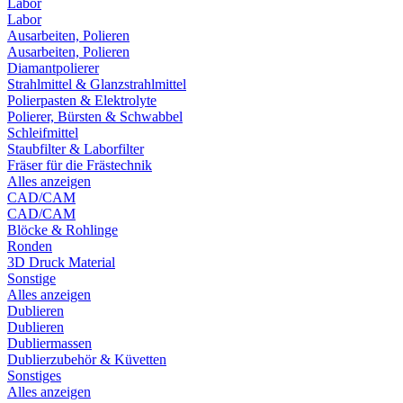
Labor
Labor
Ausarbeiten, Polieren
Ausarbeiten, Polieren
Diamantpolierer
Strahlmittel & Glanzstrahlmittel
Polierpasten & Elektrolyte
Polierer, Bürsten & Schwabbel
Schleifmittel
Staubfilter & Laborfilter
Fräser für die Frästechnik
Alles anzeigen
CAD/CAM
CAD/CAM
Blöcke & Rohlinge
Ronden
3D Druck Material
Sonstige
Alles anzeigen
Dublieren
Dublieren
Dubliermassen
Dublierzubehör & Küvetten
Sonstiges
Alles anzeigen