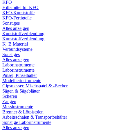
KFO
Hilfsmittel für KFO
KFO-Kunststoffe
KFO-Fertigteile
Sonstiges
Alles anzeigen
Kunststoffverblendung
Kunststoffverblendung
K+B Material
Verbundsysteme
Sonstiges
Alles anzeigen
Laborinstrumente
Laborinstrumente
Pinsel, Pinselhalter
Modellierinstrumente
Gipsmesser, Mischspatel & -Becher
Sägen & Sägeblätter
Scheren
Zangen
Messinstrumente
Brenner & Lötpistolen
Arbeitsschalen & Transportbehälter
Sonstige Laborinstrumente
Alles anzeigen