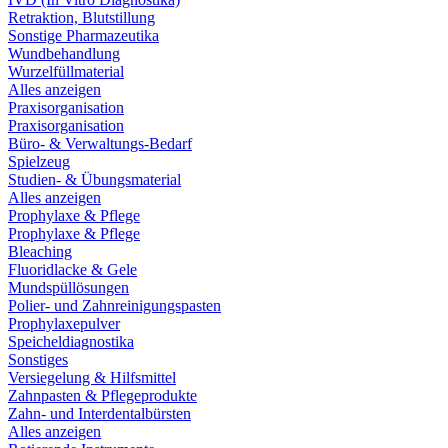
Retraktion, Blutstillung
Sonstige Pharmazeutika
Wundbehandlung
Wurzelfüllmaterial
Alles anzeigen
Praxisorganisation
Praxisorganisation
Büro- & Verwaltungs-Bedarf
Spielzeug
Studien- & Übungsmaterial
Alles anzeigen
Prophylaxe & Pflege
Prophylaxe & Pflege
Bleaching
Fluoridlacke & Gele
Mundspüllösungen
Polier- und Zahnreinigungspasten
Prophylaxepulver
Speicheldiagnostika
Sonstiges
Versiegelung & Hilfsmittel
Zahnpasten & Pflegeprodukte
Zahn- und Interdentalbürsten
Alles anzeigen