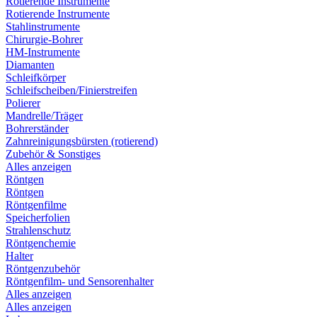
Rotierende Instrumente
Rotierende Instrumente
Stahlinstrumente
Chirurgie-Bohrer
HM-Instrumente
Diamanten
Schleifkörper
Schleifscheiben/Finierstreifen
Polierer
Mandrelle/Träger
Bohrerständer
Zahnreinigungsbürsten (rotierend)
Zubehör & Sonstiges
Alles anzeigen
Röntgen
Röntgen
Röntgenfilme
Speicherfolien
Strahlenschutz
Röntgenchemie
Halter
Röntgenzubehör
Röntgenfilm- und Sensorenhalter
Alles anzeigen
Alles anzeigen