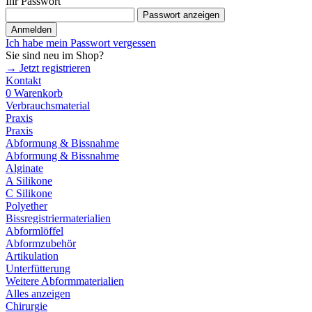
Ihr Passwort
Passwort anzeigen
Anmelden
Ich habe mein Passwort vergessen
Sie sind neu im Shop?
→ Jetzt registrieren
Kontakt
0
Warenkorb
Verbrauchsmaterial
Praxis
Praxis
Abformung & Bissnahme
Abformung & Bissnahme
Alginate
A Silikone
C Silikone
Polyether
Bissregistriermaterialien
Abformlöffel
Abformzubehör
Artikulation
Unterfütterung
Weitere Abformmaterialien
Alles anzeigen
Chirurgie