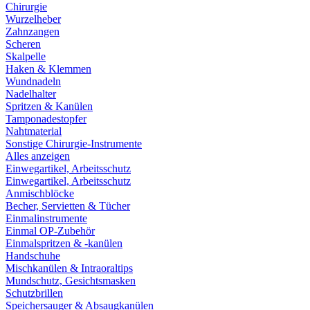
Chirurgie
Wurzelheber
Zahnzangen
Scheren
Skalpelle
Haken & Klemmen
Wundnadeln
Nadelhalter
Spritzen & Kanülen
Tamponadestopfer
Nahtmaterial
Sonstige Chirurgie-Instrumente
Alles anzeigen
Einwegartikel, Arbeitsschutz
Einwegartikel, Arbeitsschutz
Anmischblöcke
Becher, Servietten & Tücher
Einmalinstrumente
Einmal OP-Zubehör
Einmalspritzen & -kanülen
Handschuhe
Mischkanülen & Intraoraltips
Mundschutz, Gesichtsmasken
Schutzbrillen
Speichersauger & Absaugkanülen