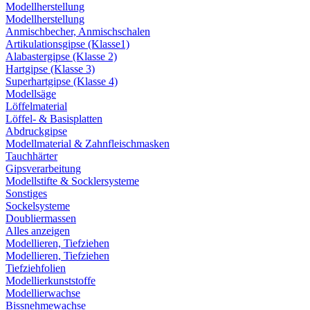
Modellherstellung
Modellherstellung
Anmischbecher, Anmischschalen
Artikulationsgipse (Klasse1)
Alabastergipse (Klasse 2)
Hartgipse (Klasse 3)
Superhartgipse (Klasse 4)
Modellsäge
Löffelmaterial
Löffel- & Basisplatten
Abdruckgipse
Modellmaterial & Zahnfleischmasken
Tauchhärter
Gipsverarbeitung
Modellstifte & Socklersysteme
Sonstiges
Sockelsysteme
Doubliermassen
Alles anzeigen
Modellieren, Tiefziehen
Modellieren, Tiefziehen
Tiefziehfolien
Modellierkunststoffe
Modellierwachse
Bissnehmewachse