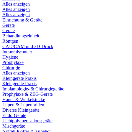
Alles anzeigen
Alles anzeigen
Alles anzeigen
Einrichtung & Geräte
Geräte
Geräte
Behandlungseinheit
Röntgen
CAD/CAM und 3D-Druck
Intraoralscanner
Hygiene
Prophylaxe
Chirurgie
Alles anzeigen
Kleingeräte Praxis
Kleingeräte Praxis
Implantologie- & Chirurgiegeräte
Prophylaxe & ZEG-Geräte
Hand- & Winkelstücke
Lupen & Lupenbrillen
Diverse Kleingeräte
Endo-Geräte
Lichtpolymerisationsgeräte
Mischgeräte
Notfall-Koffer & Zubehör