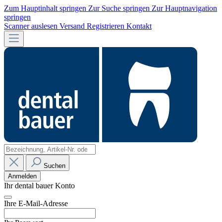
Zum Hauptinhalt springen
Zur Suche springen
Zur Hauptnavigation
springen
Scanner auslesen
Versand
Registrieren
Kontakt
Suchen
Anmelden
Ihr dental bauer Konto
Ihre E-Mail-Adresse