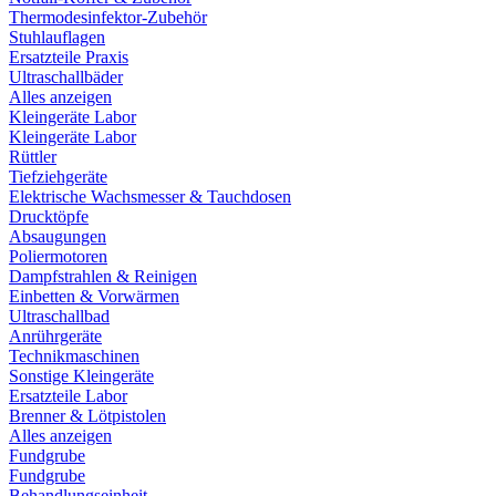
Thermodesinfektor-Zubehör
Stuhlauflagen
Ersatzteile Praxis
Ultraschallbäder
Alles anzeigen
Kleingeräte Labor
Kleingeräte Labor
Rüttler
Tiefziehgeräte
Elektrische Wachsmesser & Tauchdosen
Drucktöpfe
Absaugungen
Poliermotoren
Dampfstrahlen & Reinigen
Einbetten & Vorwärmen
Ultraschallbad
Anrührgeräte
Technikmaschinen
Sonstige Kleingeräte
Ersatzteile Labor
Brenner & Lötpistolen
Alles anzeigen
Fundgrube
Fundgrube
Behandlungseinheit