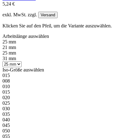
5,24 €
exkl. MwSt. zzgl.
Versand
Klicken Sie auf den Pfeil, um die Variante auszuwählen.
Arbeitslänge
auswählen
25 mm
21 mm
25 mm
31 mm
Iso-Größe
auswählen
015
008
010
015
020
025
030
035
040
045
050
055