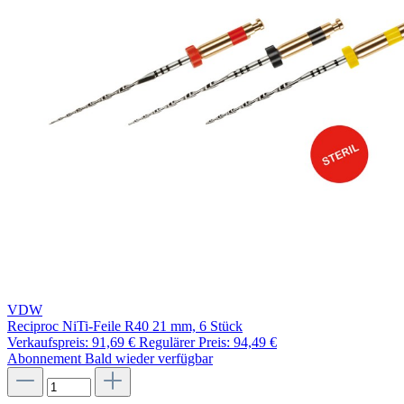
VDW
Reciproc NiTi-Feile R40 21 mm, 6 Stück
Verkaufspreis:
91,69 €
Regulärer Preis:
94,49 €
Abonnement
Bald wieder verfügbar