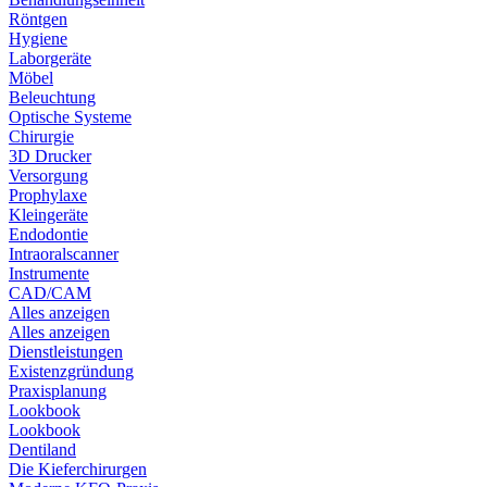
Röntgen
Hygiene
Laborgeräte
Möbel
Beleuchtung
Optische Systeme
Chirurgie
3D Drucker
Versorgung
Prophylaxe
Kleingeräte
Endodontie
Intraoralscanner
Instrumente
CAD/CAM
Alles anzeigen
Alles anzeigen
Dienstleistungen
Existenzgründung
Praxisplanung
Lookbook
Lookbook
Dentiland
Die Kieferchirurgen