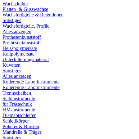
Wachsdrähte
Platten- & Gusswachse
Wachsfertigteile & Retentionen
Sonstiges
Wachsfertigteile, Profile
Alles anzeigen
Prothesenkunststoff
Prothesenkunststoff
Heisspolymersate
Kaltpolymersate
Unterfütterungsmaterial
Küvetten
Sonstiges
Alles anzeigen
Rotierende Laborinstrumente
Rotierende Laborinstrumente
Trennscheiben
Stahlinstrumente
für Frästechnik
HM-Instrumente
Diamantschleifer
Schleifkörper
Polierer & Bürsten
Mandrelle & Träger
Sonstiges