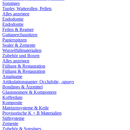
Sonstiges
Tupfer, Watterollen, Pellets
Alles anzeigen
Endodontie
Endodontie
Feilen & Reamer
Guttaperchaspitzen
Papierspitzen
Sealer & Zemente
Wurzelfüllmaterialien
Zubehör und Boxen
Alles anzeigen
Füllung & Restauration
Füllung & Restauration
Amalgame
Artikulationspapier, Occlufolie, -sprays
Bondings & Ätzmittel
Glasionomere & Kompomere
Kofferdam
Komposite
Matrizensysteme & Keile
Provisorische K + B Materialien
Stiftsysteme
Zemente
Zubehör & Sonstiges