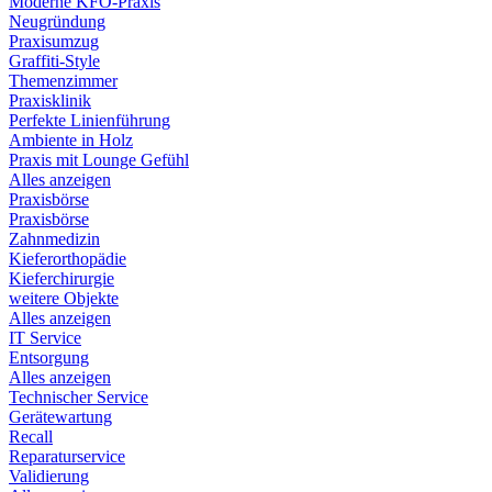
Moderne KFO-Praxis
Neugründung
Praxisumzug
Graffiti-Style
Themenzimmer
Praxisklinik
Perfekte Linienführung
Ambiente in Holz
Praxis mit Lounge Gefühl
Alles anzeigen
Praxisbörse
Praxisbörse
Zahnmedizin
Kieferorthopädie
Kieferchirurgie
weitere Objekte
Alles anzeigen
IT Service
Entsorgung
Alles anzeigen
Technischer Service
Gerätewartung
Recall
Reparaturservice
Validierung