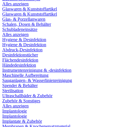
Alles anzeigen
Glaswaren & Kunststoffartikel
Glaswaren & Kunststoffartikel
Glas- & Porzellanwaren
Schalen, Dosen & Behälter
Schubladeneinsätze
Alles anzeigen
Hygiene & Desinfektion
Hygiene & Desinfektion
Abdruck-Desinfektion
Desinfektionstücher
Flächendesinfektion
Händedesinfektion
Instrumentenreinigung & -desinfektion
Maschinelle Aufbereitung
Sauganlagen- & Wasserlinienreinigung
Spender & Behälter
Sterilisation
Ultraschallbäder & Zubehör
Zubehör & Sonstiges
Alles anzeigen
Implantologie
Implantologie
Implantate & Zubehör
Membranen & Knochenersatzmaterial