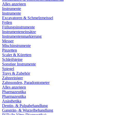
Alles anzeigen
Instrumente
Instrumente
Excavatoren & Schmelzmeissel
Feilen
Füllungsinstrumente
Instrumenteneinsätze
Instrumentenmarkierung
Messer
Mischinstrumente
Pinzetten
Scaler & Küretten
Schleifsteine
Sonstige Instrumente
Spiegel
Trays & Zubehör
Zahnreiniger
Zahnsonden, Paradontometer
Alles anzeigen
Pharmazeutika
Pharmazeutika
Anästhetika
Dentin- & Pulpabehandlung
Gangrän- & Wurzelbehandlung
IVD (In Vitro Diagnostika)