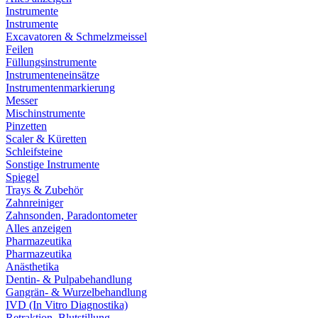
Instrumente
Instrumente
Excavatoren & Schmelzmeissel
Feilen
Füllungsinstrumente
Instrumenteneinsätze
Instrumentenmarkierung
Messer
Mischinstrumente
Pinzetten
Scaler & Küretten
Schleifsteine
Sonstige Instrumente
Spiegel
Trays & Zubehör
Zahnreiniger
Zahnsonden, Paradontometer
Alles anzeigen
Pharmazeutika
Pharmazeutika
Anästhetika
Dentin- & Pulpabehandlung
Gangrän- & Wurzelbehandlung
IVD (In Vitro Diagnostika)
Retraktion, Blutstillung