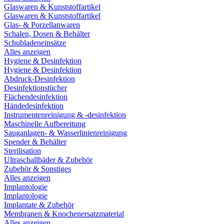
Glaswaren & Kunststoffartikel
Glaswaren & Kunststoffartikel
Glas- & Porzellanwaren
Schalen, Dosen & Behälter
Schubladeneinsätze
Alles anzeigen
Hygiene & Desinfektion
Hygiene & Desinfektion
Abdruck-Desinfektion
Desinfektionstücher
Flächendesinfektion
Händedesinfektion
Instrumentenreinigung & -desinfektion
Maschinelle Aufbereitung
Sauganlagen- & Wasserlinienreinigung
Spender & Behälter
Sterilisation
Ultraschallbäder & Zubehör
Zubehör & Sonstiges
Alles anzeigen
Implantologie
Implantologie
Implantate & Zubehör
Membranen & Knochenersatzmaterial
Alles anzeigen