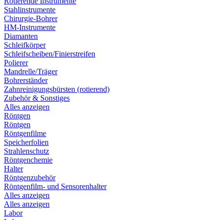
Rotierende Instrumente
Stahlinstrumente
Chirurgie-Bohrer
HM-Instrumente
Diamanten
Schleifkörper
Schleifscheiben/Finierstreifen
Polierer
Mandrelle/Träger
Bohrerständer
Zahnreinigungsbürsten (rotierend)
Zubehör & Sonstiges
Alles anzeigen
Röntgen
Röntgen
Röntgenfilme
Speicherfolien
Strahlenschutz
Röntgenchemie
Halter
Röntgenzubehör
Röntgenfilm- und Sensorenhalter
Alles anzeigen
Alles anzeigen
Labor