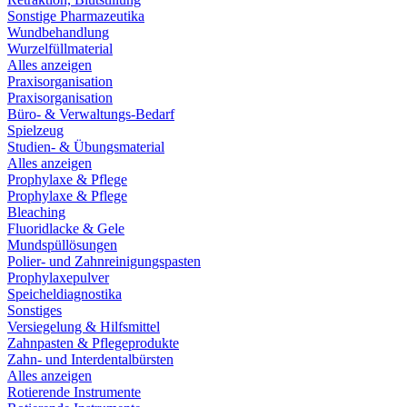
Sonstige Pharmazeutika
Wundbehandlung
Wurzelfüllmaterial
Alles anzeigen
Praxisorganisation
Praxisorganisation
Büro- & Verwaltungs-Bedarf
Spielzeug
Studien- & Übungsmaterial
Alles anzeigen
Prophylaxe & Pflege
Prophylaxe & Pflege
Bleaching
Fluoridlacke & Gele
Mundspüllösungen
Polier- und Zahnreinigungspasten
Prophylaxepulver
Speicheldiagnostika
Sonstiges
Versiegelung & Hilfsmittel
Zahnpasten & Pflegeprodukte
Zahn- und Interdentalbürsten
Alles anzeigen
Rotierende Instrumente