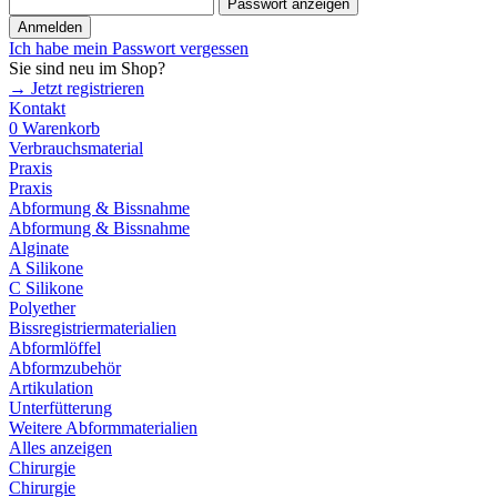
Passwort anzeigen
Anmelden
Ich habe mein Passwort vergessen
Sie sind neu im Shop?
→ Jetzt registrieren
Kontakt
0
Warenkorb
Verbrauchsmaterial
Praxis
Praxis
Abformung & Bissnahme
Abformung & Bissnahme
Alginate
A Silikone
C Silikone
Polyether
Bissregistriermaterialien
Abformlöffel
Abformzubehör
Artikulation
Unterfütterung
Weitere Abformmaterialien
Alles anzeigen
Chirurgie
Chirurgie