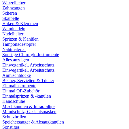
Wurzelheber
Zahnzangen
Scheren
Skalpelle
Haken & Klemmen
Wundnadeln
Nadelhalter
Spritzen & Kanülen
Tamponadestopfer
Nahtmaterial
Sonstige Chirurgie-Instrumente
Alles anzeigen
Einwegartikel, Arbeitsschutz
Einwegartikel, Arbeitsschutz
Anmischblöcke
Becher, Servietten & Tücher
Einmalinstrumente
Einmal OP-Zubehör
Einmalspritzen & -kanülen
Handschuhe
Mischkanülen & Intraoraltips
Mundschutz, Gesichtsmasken
Schutzbrillen
Speichersauger & Absaugkanülen
Sonstiges