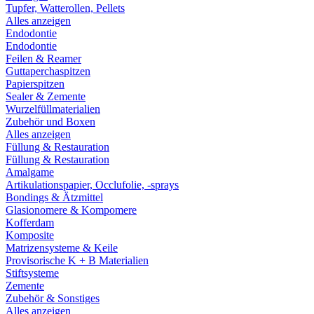
Tupfer, Watterollen, Pellets
Alles anzeigen
Endodontie
Endodontie
Feilen & Reamer
Guttaperchaspitzen
Papierspitzen
Sealer & Zemente
Wurzelfüllmaterialien
Zubehör und Boxen
Alles anzeigen
Füllung & Restauration
Füllung & Restauration
Amalgame
Artikulationspapier, Occlufolie, -sprays
Bondings & Ätzmittel
Glasionomere & Kompomere
Kofferdam
Komposite
Matrizensysteme & Keile
Provisorische K + B Materialien
Stiftsysteme
Zemente
Zubehör & Sonstiges
Alles anzeigen