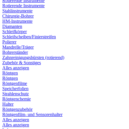
Rotierende Instrumente
Rotierende Instrumente
Stahlinstrumente
Chirurgie-Bohrer
HM-Instrumente
Diamanten
Schleifkörper
Schleifscheiben/Finierstreifen
Polierer
Mandrelle/Träger
Bohrerständer
Zahnreinigungsbürsten (rotierend)
Zubehör & Sonstiges
Alles anzeigen
Röntgen
Röntgen
Röntgenfilme
Speicherfolien
Strahlenschutz
Röntgenchemie
Halter
Röntgenzubehör
Röntgenfilm- und Sensorenhalter
Alles anzeigen
Alles anzeigen