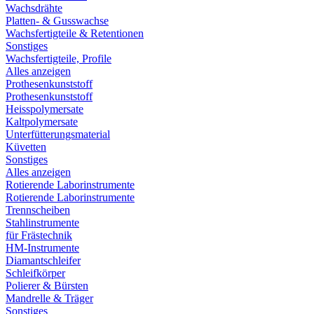
Wachsdrähte
Platten- & Gusswachse
Wachsfertigteile & Retentionen
Sonstiges
Wachsfertigteile, Profile
Alles anzeigen
Prothesenkunststoff
Prothesenkunststoff
Heisspolymersate
Kaltpolymersate
Unterfütterungsmaterial
Küvetten
Sonstiges
Alles anzeigen
Rotierende Laborinstrumente
Rotierende Laborinstrumente
Trennscheiben
Stahlinstrumente
für Frästechnik
HM-Instrumente
Diamantschleifer
Schleifkörper
Polierer & Bürsten
Mandrelle & Träger
Sonstiges