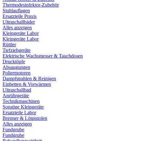
Thermodesinfektor-Zubehör
Stuhlauflagen
Ersatzteile Praxis
Ultraschallbäder
Alles anzeigen
Kleingeräte Labor
Kleingeräte Labor
Rüttler
Tiefziehgeräte
Elektrische Wachsmesser & Tauchdosen
Drucktöpfe
Absaugungen
Poliermotoren
Dampfstrahlen & Reinigen
Einbetten & Vorwärmen
Ultraschallbad
Anrührgeräte
Technikmaschinen
Sonstige Kleingeräte
Ersatzteile Labor
Brenner & Lötpistolen
Alles anzeigen
Fundgrube
Fundgrube
Behandlungseinheit