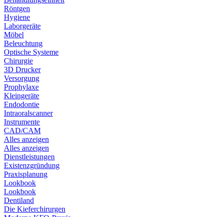
Röntgen
Hygiene
Laborgeräte
Möbel
Beleuchtung
Optische Systeme
Chirurgie
3D Drucker
Versorgung
Prophylaxe
Kleingeräte
Endodontie
Intraoralscanner
Instrumente
CAD/CAM
Alles anzeigen
Alles anzeigen
Dienstleistungen
Existenzgründung
Praxisplanung
Lookbook
Lookbook
Dentiland
Die Kieferchirurgen