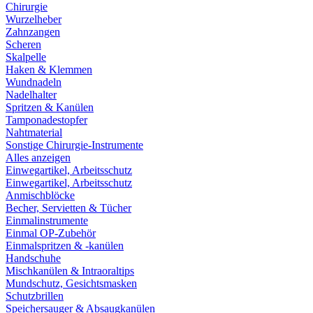
Chirurgie
Wurzelheber
Zahnzangen
Scheren
Skalpelle
Haken & Klemmen
Wundnadeln
Nadelhalter
Spritzen & Kanülen
Tamponadestopfer
Nahtmaterial
Sonstige Chirurgie-Instrumente
Alles anzeigen
Einwegartikel, Arbeitsschutz
Einwegartikel, Arbeitsschutz
Anmischblöcke
Becher, Servietten & Tücher
Einmalinstrumente
Einmal OP-Zubehör
Einmalspritzen & -kanülen
Handschuhe
Mischkanülen & Intraoraltips
Mundschutz, Gesichtsmasken
Schutzbrillen
Speichersauger & Absaugkanülen