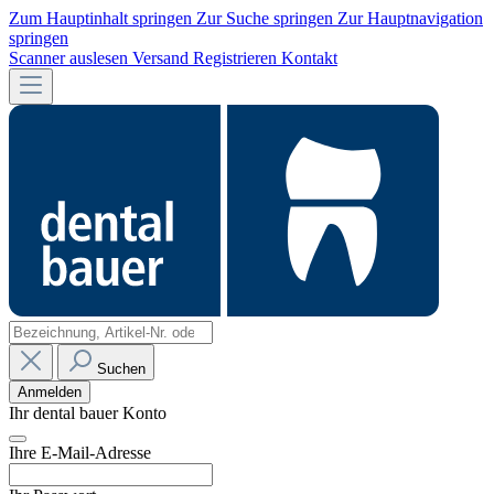
Zum Hauptinhalt springen
Zur Suche springen
Zur Hauptnavigation
springen
Scanner auslesen
Versand
Registrieren
Kontakt
Suchen
Anmelden
Ihr dental bauer Konto
Ihre E-Mail-Adresse