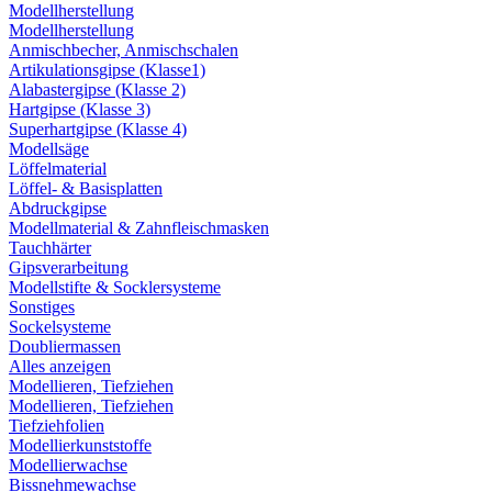
Modellherstellung
Modellherstellung
Anmischbecher, Anmischschalen
Artikulationsgipse (Klasse1)
Alabastergipse (Klasse 2)
Hartgipse (Klasse 3)
Superhartgipse (Klasse 4)
Modellsäge
Löffelmaterial
Löffel- & Basisplatten
Abdruckgipse
Modellmaterial & Zahnfleischmasken
Tauchhärter
Gipsverarbeitung
Modellstifte & Socklersysteme
Sonstiges
Sockelsysteme
Doubliermassen
Alles anzeigen
Modellieren, Tiefziehen
Modellieren, Tiefziehen
Tiefziehfolien
Modellierkunststoffe
Modellierwachse
Bissnehmewachse