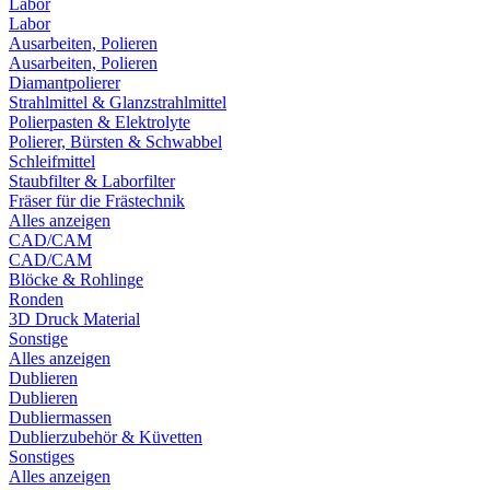
Labor
Labor
Ausarbeiten, Polieren
Ausarbeiten, Polieren
Diamantpolierer
Strahlmittel & Glanzstrahlmittel
Polierpasten & Elektrolyte
Polierer, Bürsten & Schwabbel
Schleifmittel
Staubfilter & Laborfilter
Fräser für die Frästechnik
Alles anzeigen
CAD/CAM
CAD/CAM
Blöcke & Rohlinge
Ronden
3D Druck Material
Sonstige
Alles anzeigen
Dublieren
Dublieren
Dubliermassen
Dublierzubehör & Küvetten
Sonstiges
Alles anzeigen