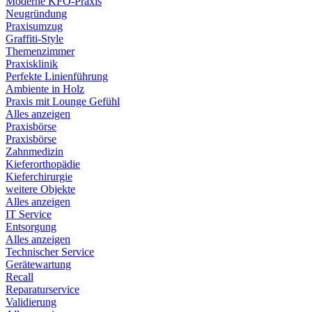
Moderne KFO-Praxis
Neugründung
Praxisumzug
Graffiti-Style
Themenzimmer
Praxisklinik
Perfekte Linienführung
Ambiente in Holz
Praxis mit Lounge Gefühl
Alles anzeigen
Praxisbörse
Praxisbörse
Zahnmedizin
Kieferorthopädie
Kieferchirurgie
weitere Objekte
Alles anzeigen
IT Service
Entsorgung
Alles anzeigen
Technischer Service
Gerätewartung
Recall
Reparaturservice
Validierung