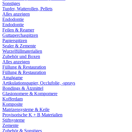
Sonstiges
Tupfer, Watterollen, Pellets
Alles anzeigen
Endodontie
Endodontie
Feilen & Reamer
Guttaperchaspitzen
Papierspitzen
Sealer & Zemente
Wurzelfüllmaterialien
Zubehör und Boxen
Alles anzeigen
Füllung & Restauration
Füllung & Restauration
Amalgame
Artikulationspapier, Occlufolie, -sprays
Bondings & Ätzmittel
Glasionomere & Kompomere
Kofferdam
Komposite
Matrizensysteme & Keile
Provisorische K + B Materialien
Stiftsysteme
Zemente
Zubehör & Sonstiges