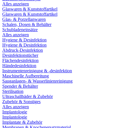
Alles anzeigen
Glaswaren & Kunststoffartikel
Glaswaren & Kunststoffartikel
Glas- & Porzellanwaren
Schalen, Dosen & Behälter
Schubladeneinsätze
Alles anzeigen
Hygiene & Desinfektion
Hygiene & Desinfektion
Abdruck-Desinfektion
Desinfektionstücher
Flächendesinfektion
Händedesinfektion
Instrumentenreinigung & -desinfektion
Maschinelle Aufbereitung
Sauganlagen- & Wasserlinienreinigung
Spender & Behälter
Sterilisation
Ultraschallbäder & Zubehör
Zubehör & Sonstiges
Alles anzeigen
Implantologie
Implantologie
Implantate & Zubehör
Membranen & Knochenersatzmaterial