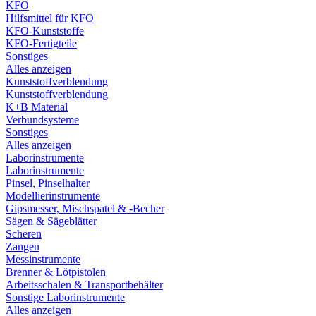
KFO
Hilfsmittel für KFO
KFO-Kunststoffe
KFO-Fertigteile
Sonstiges
Alles anzeigen
Kunststoffverblendung
Kunststoffverblendung
K+B Material
Verbundsysteme
Sonstiges
Alles anzeigen
Laborinstrumente
Laborinstrumente
Pinsel, Pinselhalter
Modellierinstrumente
Gipsmesser, Mischspatel & -Becher
Sägen & Sägeblätter
Scheren
Zangen
Messinstrumente
Brenner & Lötpistolen
Arbeitsschalen & Transportbehälter
Sonstige Laborinstrumente
Alles anzeigen