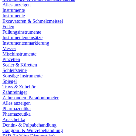
Alles anzeigen
Instrumente
Instrumente
Excavatoren & Schmelzmeissel
Feilen
Füllungsinstrumente
Instrumenteneinsätze
Instrumentenmarkierung
Messer
Mischinstrumente
Pinzetten
Scaler & Küretten
Schleifsteine
Sonstige Instrumente
Spiegel
Trays & Zubehör
Zahnreiniger
Zahnsonden, Paradontometer
Alles anzeigen
Pharmazeutika
Pharmazeutika
Anästhetika
Dentin- & Pulpabehandlung
Gangrän- & Wurzelbehandlung
IVD (In Vitro Diagnostika)