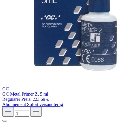
GC
GC Metal Primer Z, 5 ml
Regulärer Preis:
223,69 €
Abonnement
Sofort versandfertig