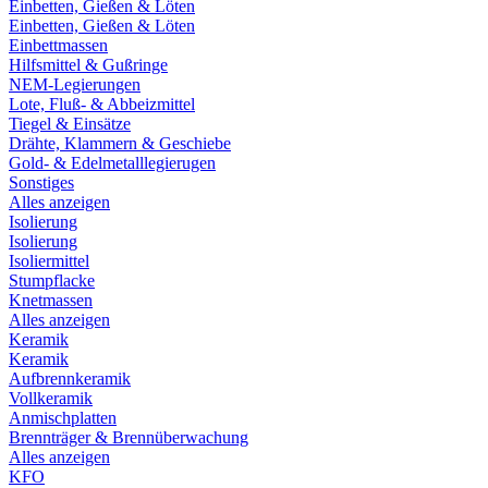
Einbetten, Gießen & Löten
Einbetten, Gießen & Löten
Einbettmassen
Hilfsmittel & Gußringe
NEM-Legierungen
Lote, Fluß- & Abbeizmittel
Tiegel & Einsätze
Drähte, Klammern & Geschiebe
Gold- & Edelmetalllegierugen
Sonstiges
Alles anzeigen
Isolierung
Isolierung
Isoliermittel
Stumpflacke
Knetmassen
Alles anzeigen
Keramik
Keramik
Aufbrennkeramik
Vollkeramik
Anmischplatten
Brennträger & Brennüberwachung
Alles anzeigen
KFO