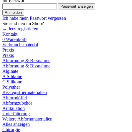
Ihr Passwort
Passwort anzeigen
Anmelden
Ich habe mein Passwort vergessen
Sie sind neu im Shop?
→ Jetzt registrieren
Kontakt
0
Warenkorb
Verbrauchsmaterial
Praxis
Praxis
Abformung & Bissnahme
Abformung & Bissnahme
Alginate
A Silikone
C Silikone
Polyether
Bissregistriermaterialien
Abformlöffel
Abformzubehör
Artikulation
Unterfütterung
Weitere Abformmaterialien
Alles anzeigen
Chirurgie