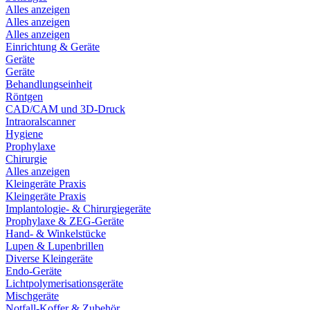
Alles anzeigen
Alles anzeigen
Alles anzeigen
Einrichtung & Geräte
Geräte
Geräte
Behandlungseinheit
Röntgen
CAD/CAM und 3D-Druck
Intraoralscanner
Hygiene
Prophylaxe
Chirurgie
Alles anzeigen
Kleingeräte Praxis
Kleingeräte Praxis
Implantologie- & Chirurgiegeräte
Prophylaxe & ZEG-Geräte
Hand- & Winkelstücke
Lupen & Lupenbrillen
Diverse Kleingeräte
Endo-Geräte
Lichtpolymerisationsgeräte
Mischgeräte
Notfall-Koffer & Zubehör