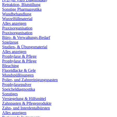
Retraktion, Blutstillung
Sonstige Pharmazeutika
Wundbehandlung
Wurzelfüllmaterial
Alles anzeigen
Praxisorganisation
Praxisorganisation
Büro- & Verwaltungs-Bedarf
Spielzeug
Studien- & Übungsmaterial
Alles anzeigen
Prophylaxe & Pflege
Prophylaxe & Pflege
Bleaching
Fluoridlacke & Gele
Mundspüllösungen
Polier- und Zahnreinigungspasten
Prophylaxepulver
Speicheldiagnostika
Sonstiges
Versiegelung & Hilfsmittel
Zahnpasten & Pflegeprodukte
Zahn- und Interdentalbürsten
Alles anzeigen