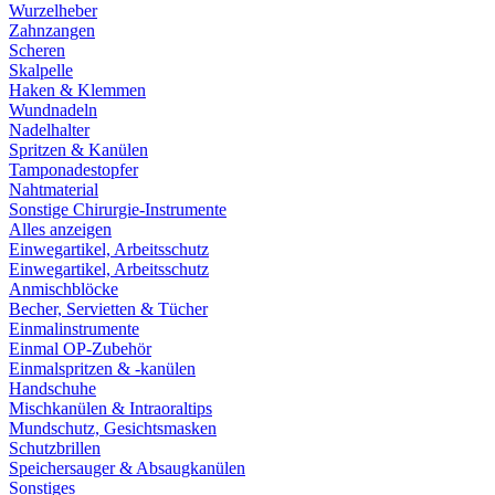
Wurzelheber
Zahnzangen
Scheren
Skalpelle
Haken & Klemmen
Wundnadeln
Nadelhalter
Spritzen & Kanülen
Tamponadestopfer
Nahtmaterial
Sonstige Chirurgie-Instrumente
Alles anzeigen
Einwegartikel, Arbeitsschutz
Einwegartikel, Arbeitsschutz
Anmischblöcke
Becher, Servietten & Tücher
Einmalinstrumente
Einmal OP-Zubehör
Einmalspritzen & -kanülen
Handschuhe
Mischkanülen & Intraoraltips
Mundschutz, Gesichtsmasken
Schutzbrillen
Speichersauger & Absaugkanülen
Sonstiges