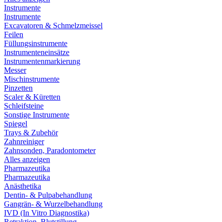
Instrumente
Instrumente
Excavatoren & Schmelzmeissel
Feilen
Füllungsinstrumente
Instrumenteneinsätze
Instrumentenmarkierung
Messer
Mischinstrumente
Pinzetten
Scaler & Küretten
Schleifsteine
Sonstige Instrumente
Spiegel
Trays & Zubehör
Zahnreiniger
Zahnsonden, Paradontometer
Alles anzeigen
Pharmazeutika
Pharmazeutika
Anästhetika
Dentin- & Pulpabehandlung
Gangrän- & Wurzelbehandlung
IVD (In Vitro Diagnostika)
Retraktion, Blutstillung