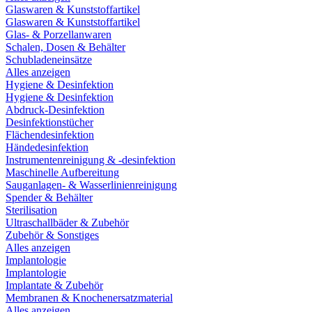
Glaswaren & Kunststoffartikel
Glaswaren & Kunststoffartikel
Glas- & Porzellanwaren
Schalen, Dosen & Behälter
Schubladeneinsätze
Alles anzeigen
Hygiene & Desinfektion
Hygiene & Desinfektion
Abdruck-Desinfektion
Desinfektionstücher
Flächendesinfektion
Händedesinfektion
Instrumentenreinigung & -desinfektion
Maschinelle Aufbereitung
Sauganlagen- & Wasserlinienreinigung
Spender & Behälter
Sterilisation
Ultraschallbäder & Zubehör
Zubehör & Sonstiges
Alles anzeigen
Implantologie
Implantologie
Implantate & Zubehör
Membranen & Knochenersatzmaterial
Alles anzeigen