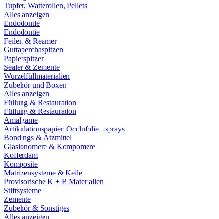
Tupfer, Watterollen, Pellets
Alles anzeigen
Endodontie
Endodontie
Feilen & Reamer
Guttaperchaspitzen
Papierspitzen
Sealer & Zemente
Wurzelfüllmaterialien
Zubehör und Boxen
Alles anzeigen
Füllung & Restauration
Füllung & Restauration
Amalgame
Artikulationspapier, Occlufolie, -sprays
Bondings & Ätzmittel
Glasionomere & Kompomere
Kofferdam
Komposite
Matrizensysteme & Keile
Provisorische K + B Materialien
Stiftsysteme
Zemente
Zubehör & Sonstiges
Alles anzeigen