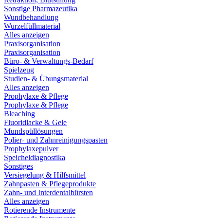
Sonstige Pharmazeutika
Wundbehandlung
Wurzelfüllmaterial
Alles anzeigen
Praxisorganisation
Praxisorganisation
Büro- & Verwaltungs-Bedarf
Spielzeug
Studien- & Übungsmaterial
Alles anzeigen
Prophylaxe & Pflege
Prophylaxe & Pflege
Bleaching
Fluoridlacke & Gele
Mundspüllösungen
Polier- und Zahnreinigungspasten
Prophylaxepulver
Speicheldiagnostika
Sonstiges
Versiegelung & Hilfsmittel
Zahnpasten & Pflegeprodukte
Zahn- und Interdentalbürsten
Alles anzeigen
Rotierende Instrumente