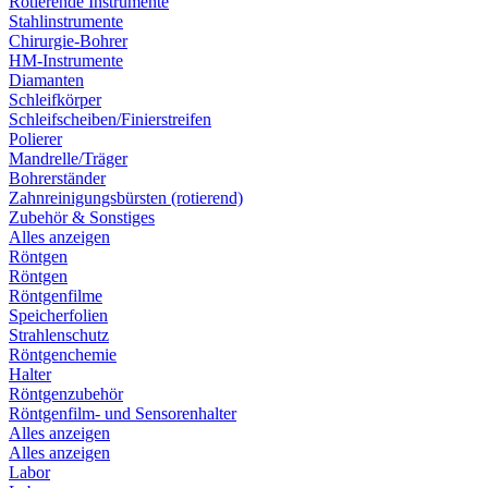
Rotierende Instrumente
Stahlinstrumente
Chirurgie-Bohrer
HM-Instrumente
Diamanten
Schleifkörper
Schleifscheiben/Finierstreifen
Polierer
Mandrelle/Träger
Bohrerständer
Zahnreinigungsbürsten (rotierend)
Zubehör & Sonstiges
Alles anzeigen
Röntgen
Röntgen
Röntgenfilme
Speicherfolien
Strahlenschutz
Röntgenchemie
Halter
Röntgenzubehör
Röntgenfilm- und Sensorenhalter
Alles anzeigen
Alles anzeigen
Labor