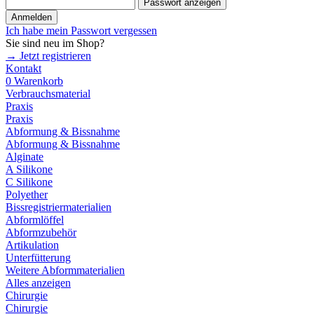
Passwort anzeigen
Anmelden
Ich habe mein Passwort vergessen
Sie sind neu im Shop?
→ Jetzt registrieren
Kontakt
0
Warenkorb
Verbrauchsmaterial
Praxis
Praxis
Abformung & Bissnahme
Abformung & Bissnahme
Alginate
A Silikone
C Silikone
Polyether
Bissregistriermaterialien
Abformlöffel
Abformzubehör
Artikulation
Unterfütterung
Weitere Abformmaterialien
Alles anzeigen
Chirurgie
Chirurgie