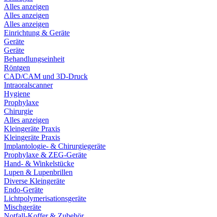
Alles anzeigen
Alles anzeigen
Alles anzeigen
Einrichtung & Geräte
Geräte
Geräte
Behandlungseinheit
Röntgen
CAD/CAM und 3D-Druck
Intraoralscanner
Hygiene
Prophylaxe
Chirurgie
Alles anzeigen
Kleingeräte Praxis
Kleingeräte Praxis
Implantologie- & Chirurgiegeräte
Prophylaxe & ZEG-Geräte
Hand- & Winkelstücke
Lupen & Lupenbrillen
Diverse Kleingeräte
Endo-Geräte
Lichtpolymerisationsgeräte
Mischgeräte
Notfall-Koffer & Zubehör