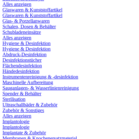
Alles anzeigen
Glaswaren & Kunststoffartikel
Glaswaren & Kunststoffartikel
Glas- & Porzellanwaren
Schalen, Dosen & Behälter
Schubladeneinsätze
Alles anzeigen
Hygiene & Desinfektion
Hygiene & Desinfektion
Abdruck-Desinfektion
Desinfektionstücher
Flächendesinfektion
Händedesinfektion
Instrumentenreinigung & -desinfektion
Maschinelle Aufbereitung
Sauganlagen- & Wasserlinienreinigung
Spender & Behälter
Sterilisation
Ultraschallbäder & Zubehör
Zubehör & Sonstiges
Alles anzeigen
Implantologie
Implantologie
Implantate & Zubehör
Membranen & Knochenersatzmaterial