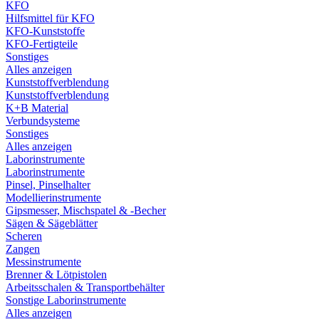
KFO
Hilfsmittel für KFO
KFO-Kunststoffe
KFO-Fertigteile
Sonstiges
Alles anzeigen
Kunststoffverblendung
Kunststoffverblendung
K+B Material
Verbundsysteme
Sonstiges
Alles anzeigen
Laborinstrumente
Laborinstrumente
Pinsel, Pinselhalter
Modellierinstrumente
Gipsmesser, Mischspatel & -Becher
Sägen & Sägeblätter
Scheren
Zangen
Messinstrumente
Brenner & Lötpistolen
Arbeitsschalen & Transportbehälter
Sonstige Laborinstrumente
Alles anzeigen