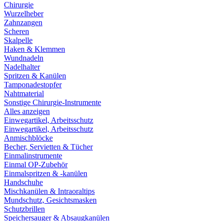
Chirurgie
Wurzelheber
Zahnzangen
Scheren
Skalpelle
Haken & Klemmen
Wundnadeln
Nadelhalter
Spritzen & Kanülen
Tamponadestopfer
Nahtmaterial
Sonstige Chirurgie-Instrumente
Alles anzeigen
Einwegartikel, Arbeitsschutz
Einwegartikel, Arbeitsschutz
Anmischblöcke
Becher, Servietten & Tücher
Einmalinstrumente
Einmal OP-Zubehör
Einmalspritzen & -kanülen
Handschuhe
Mischkanülen & Intraoraltips
Mundschutz, Gesichtsmasken
Schutzbrillen
Speichersauger & Absaugkanülen