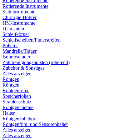
Rotierende Instrumente
Rotierende Instrumente
Stahlinstrumente
Chirurgie-Bohrer
HM-Instrumente
Diamanten
Schleifkörper
Schleifscheiben/Finierstreifen
Polierer
Mandrelle/Träger
Bohrerständer
Zahnreinigungsbürsten (rotierend)
Zubehör & Sonstiges
Alles anzeigen
Röntgen
Röntgen
Röntgenfilme
Speicherfolien
Strahlenschutz
Röntgenchemie
Halter
Röntgenzubehör
Röntgenfilm- und Sensorenhalter
Alles anzeigen
Alles anzeigen