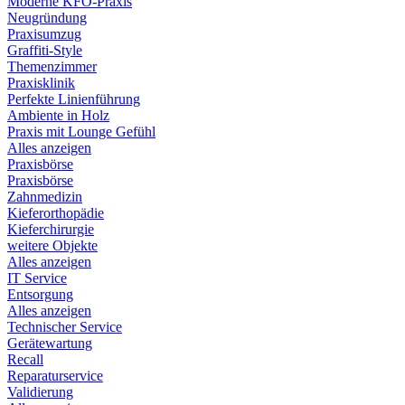
Moderne KFO-Praxis
Neugründung
Praxisumzug
Graffiti-Style
Themenzimmer
Praxisklinik
Perfekte Linienführung
Ambiente in Holz
Praxis mit Lounge Gefühl
Alles anzeigen
Praxisbörse
Praxisbörse
Zahnmedizin
Kieferorthopädie
Kieferchirurgie
weitere Objekte
Alles anzeigen
IT Service
Entsorgung
Alles anzeigen
Technischer Service
Gerätewartung
Recall
Reparaturservice
Validierung