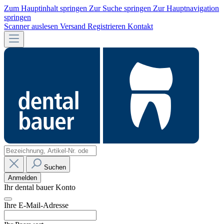
Zum Hauptinhalt springen
Zur Suche springen
Zur Hauptnavigation
springen
Scanner auslesen
Versand
Registrieren
Kontakt
Suchen
Anmelden
Ihr dental bauer Konto
Ihre E-Mail-Adresse