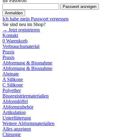
Ihr Passwort
Passwort anzeigen
Anmelden
Ich habe mein Passwort vergessen
Sie sind neu im Shop?
→ Jetzt registrieren
Kontakt
0
Warenkorb
Verbrauchsmaterial
Praxis
Praxis
Abformung & Bissnahme
Abformung & Bissnahme
Alginate
A Silikone
C Silikone
Polyether
Bissregistriermaterialien
Abformlöffel
Abformzubehör
Artikulation
Unterfütterung
Weitere Abformmaterialien
Alles anzeigen
Chirurgie