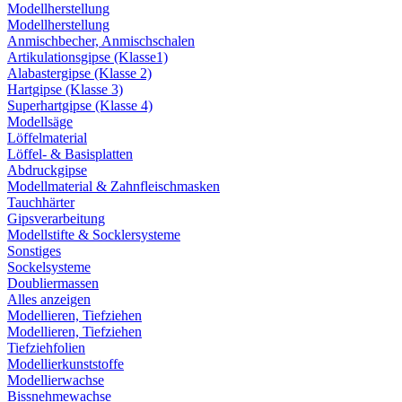
Modellherstellung
Modellherstellung
Anmischbecher, Anmischschalen
Artikulationsgipse (Klasse1)
Alabastergipse (Klasse 2)
Hartgipse (Klasse 3)
Superhartgipse (Klasse 4)
Modellsäge
Löffelmaterial
Löffel- & Basisplatten
Abdruckgipse
Modellmaterial & Zahnfleischmasken
Tauchhärter
Gipsverarbeitung
Modellstifte & Socklersysteme
Sonstiges
Sockelsysteme
Doubliermassen
Alles anzeigen
Modellieren, Tiefziehen
Modellieren, Tiefziehen
Tiefziehfolien
Modellierkunststoffe
Modellierwachse
Bissnehmewachse