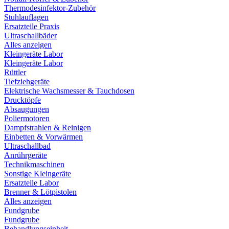
Thermodesinfektor-Zubehör
Stuhlauflagen
Ersatzteile Praxis
Ultraschallbäder
Alles anzeigen
Kleingeräte Labor
Kleingeräte Labor
Rüttler
Tiefziehgeräte
Elektrische Wachsmesser & Tauchdosen
Drucktöpfe
Absaugungen
Poliermotoren
Dampfstrahlen & Reinigen
Einbetten & Vorwärmen
Ultraschallbad
Anrührgeräte
Technikmaschinen
Sonstige Kleingeräte
Ersatzteile Labor
Brenner & Lötpistolen
Alles anzeigen
Fundgrube
Fundgrube
Behandlungseinheit