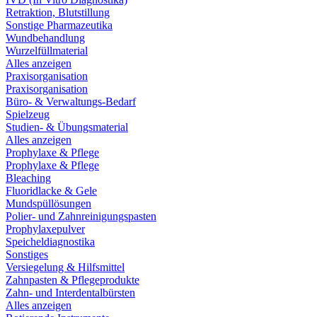
Retraktion, Blutstillung
Sonstige Pharmazeutika
Wundbehandlung
Wurzelfüllmaterial
Alles anzeigen
Praxisorganisation
Praxisorganisation
Büro- & Verwaltungs-Bedarf
Spielzeug
Studien- & Übungsmaterial
Alles anzeigen
Prophylaxe & Pflege
Prophylaxe & Pflege
Bleaching
Fluoridlacke & Gele
Mundspüllösungen
Polier- und Zahnreinigungspasten
Prophylaxepulver
Speicheldiagnostika
Sonstiges
Versiegelung & Hilfsmittel
Zahnpasten & Pflegeprodukte
Zahn- und Interdentalbürsten
Alles anzeigen