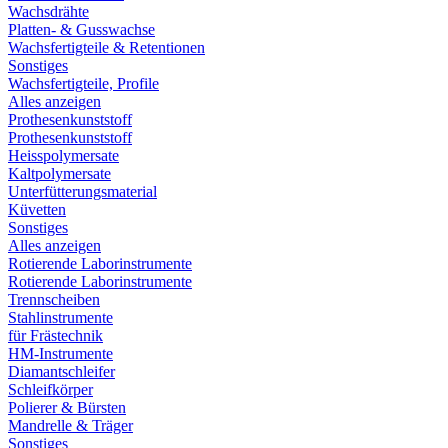
Wachsdrähte
Platten- & Gusswachse
Wachsfertigteile & Retentionen
Sonstiges
Wachsfertigteile, Profile
Alles anzeigen
Prothesenkunststoff
Prothesenkunststoff
Heisspolymersate
Kaltpolymersate
Unterfütterungsmaterial
Küvetten
Sonstiges
Alles anzeigen
Rotierende Laborinstrumente
Rotierende Laborinstrumente
Trennscheiben
Stahlinstrumente
für Frästechnik
HM-Instrumente
Diamantschleifer
Schleifkörper
Polierer & Bürsten
Mandrelle & Träger
Sonstiges