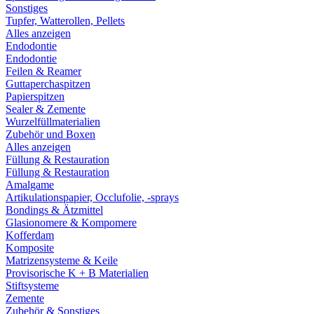
Sonstiges
Tupfer, Watterollen, Pellets
Alles anzeigen
Endodontie
Endodontie
Feilen & Reamer
Guttaperchaspitzen
Papierspitzen
Sealer & Zemente
Wurzelfüllmaterialien
Zubehör und Boxen
Alles anzeigen
Füllung & Restauration
Füllung & Restauration
Amalgame
Artikulationspapier, Occlufolie, -sprays
Bondings & Ätzmittel
Glasionomere & Kompomere
Kofferdam
Komposite
Matrizensysteme & Keile
Provisorische K + B Materialien
Stiftsysteme
Zemente
Zubehör & Sonstiges