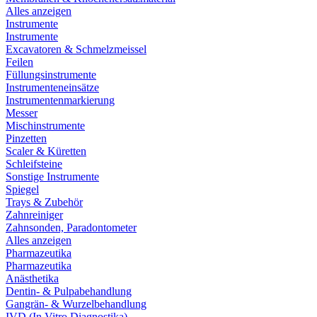
Alles anzeigen
Instrumente
Instrumente
Excavatoren & Schmelzmeissel
Feilen
Füllungsinstrumente
Instrumenteneinsätze
Instrumentenmarkierung
Messer
Mischinstrumente
Pinzetten
Scaler & Küretten
Schleifsteine
Sonstige Instrumente
Spiegel
Trays & Zubehör
Zahnreiniger
Zahnsonden, Paradontometer
Alles anzeigen
Pharmazeutika
Pharmazeutika
Anästhetika
Dentin- & Pulpabehandlung
Gangrän- & Wurzelbehandlung
IVD (In Vitro Diagnostika)