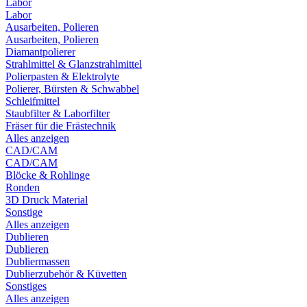
Labor
Labor
Ausarbeiten, Polieren
Ausarbeiten, Polieren
Diamantpolierer
Strahlmittel & Glanzstrahlmittel
Polierpasten & Elektrolyte
Polierer, Bürsten & Schwabbel
Schleifmittel
Staubfilter & Laborfilter
Fräser für die Frästechnik
Alles anzeigen
CAD/CAM
CAD/CAM
Blöcke & Rohlinge
Ronden
3D Druck Material
Sonstige
Alles anzeigen
Dublieren
Dublieren
Dubliermassen
Dublierzubehör & Küvetten
Sonstiges
Alles anzeigen