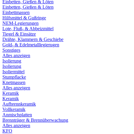
Einbetten, Gießen & Löten
Einbetten, Gießen & Löten
Einbettmassen
Hilfsmittel & Gußringe
NEM-Legierungen
Lote, Fluß- & Abbeizmittel
Tiegel & Einsätze
Drähte, Klammern & Geschiebe
Gold- & Edelmetalllegierugen
Sonstiges
Alles anzeigen
Isolierung
Isolierung
Isoliermittel
Stumpflacke
Knetmassen
Alles anzeigen
Keramik
Keramik
Aufbrennkeramik
Vollkeramik
Anmischplatten
Brennträger & Brennüberwachung
Alles anzeigen
KFO