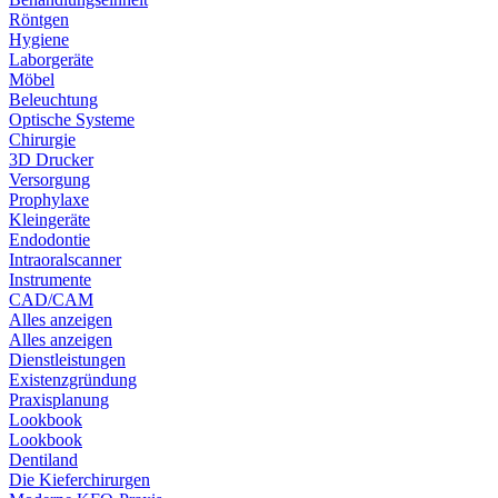
Röntgen
Hygiene
Laborgeräte
Möbel
Beleuchtung
Optische Systeme
Chirurgie
3D Drucker
Versorgung
Prophylaxe
Kleingeräte
Endodontie
Intraoralscanner
Instrumente
CAD/CAM
Alles anzeigen
Alles anzeigen
Dienstleistungen
Existenzgründung
Praxisplanung
Lookbook
Lookbook
Dentiland
Die Kieferchirurgen