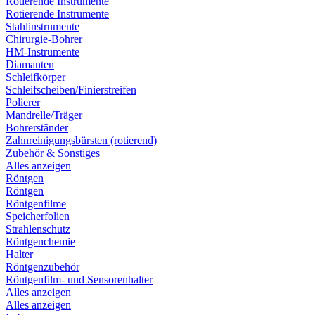
Rotierende Instrumente
Rotierende Instrumente
Stahlinstrumente
Chirurgie-Bohrer
HM-Instrumente
Diamanten
Schleifkörper
Schleifscheiben/Finierstreifen
Polierer
Mandrelle/Träger
Bohrerständer
Zahnreinigungsbürsten (rotierend)
Zubehör & Sonstiges
Alles anzeigen
Röntgen
Röntgen
Röntgenfilme
Speicherfolien
Strahlenschutz
Röntgenchemie
Halter
Röntgenzubehör
Röntgenfilm- und Sensorenhalter
Alles anzeigen
Alles anzeigen