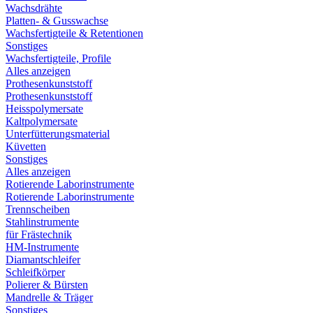
Wachsdrähte
Platten- & Gusswachse
Wachsfertigteile & Retentionen
Sonstiges
Wachsfertigteile, Profile
Alles anzeigen
Prothesenkunststoff
Prothesenkunststoff
Heisspolymersate
Kaltpolymersate
Unterfütterungsmaterial
Küvetten
Sonstiges
Alles anzeigen
Rotierende Laborinstrumente
Rotierende Laborinstrumente
Trennscheiben
Stahlinstrumente
für Frästechnik
HM-Instrumente
Diamantschleifer
Schleifkörper
Polierer & Bürsten
Mandrelle & Träger
Sonstiges