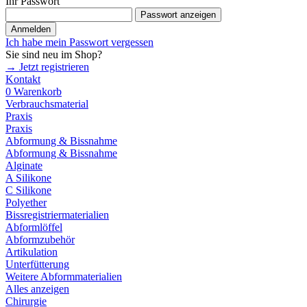
Ihr Passwort
Passwort anzeigen
Anmelden
Ich habe mein Passwort vergessen
Sie sind neu im Shop?
→ Jetzt registrieren
Kontakt
0
Warenkorb
Verbrauchsmaterial
Praxis
Praxis
Abformung & Bissnahme
Abformung & Bissnahme
Alginate
A Silikone
C Silikone
Polyether
Bissregistriermaterialien
Abformlöffel
Abformzubehör
Artikulation
Unterfütterung
Weitere Abformmaterialien
Alles anzeigen
Chirurgie