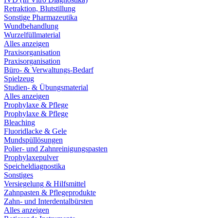
Retraktion, Blutstillung
Sonstige Pharmazeutika
Wundbehandlung
Wurzelfüllmaterial
Alles anzeigen
Praxisorganisation
Praxisorganisation
Büro- & Verwaltungs-Bedarf
Spielzeug
Studien- & Übungsmaterial
Alles anzeigen
Prophylaxe & Pflege
Prophylaxe & Pflege
Bleaching
Fluoridlacke & Gele
Mundspüllösungen
Polier- und Zahnreinigungspasten
Prophylaxepulver
Speicheldiagnostika
Sonstiges
Versiegelung & Hilfsmittel
Zahnpasten & Pflegeprodukte
Zahn- und Interdentalbürsten
Alles anzeigen