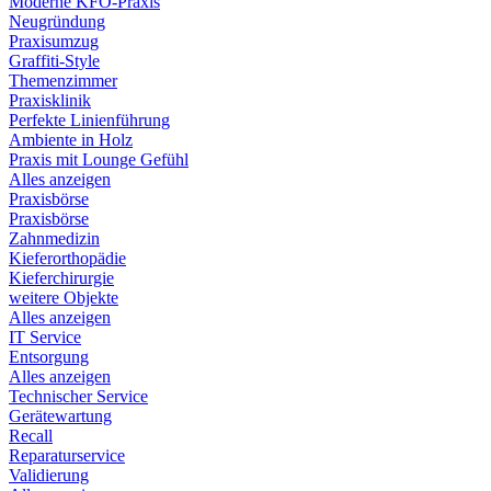
Moderne KFO-Praxis
Neugründung
Praxisumzug
Graffiti-Style
Themenzimmer
Praxisklinik
Perfekte Linienführung
Ambiente in Holz
Praxis mit Lounge Gefühl
Alles anzeigen
Praxisbörse
Praxisbörse
Zahnmedizin
Kieferorthopädie
Kieferchirurgie
weitere Objekte
Alles anzeigen
IT Service
Entsorgung
Alles anzeigen
Technischer Service
Gerätewartung
Recall
Reparaturservice
Validierung