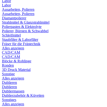
Labor
Labor
Ausarbeiten, Polieren
Ausarbeiten, Polieren
Diamantpolierer
Strahlmittel & Glanzstrahlmittel
Polierpasten & Elektrolyte
Polierer, Bürsten & Schwabbel
Schleifmittel
Staubfilter & Laborfilter
Fräser für die Frästechnik
Alles anzeigen
CAD/CAM
CAD/CAM
Blöcke & Rohlinge
Ronden
3D Druck Material
Sonstige
Alles anzeigen
Dublieren
Dublieren
Dubliermassen
Dublierzubehör & Küvetten
Sonstiges
Alles anzeigen