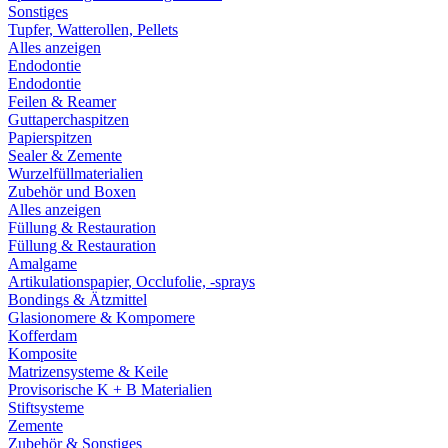
Sonstiges
Tupfer, Watterollen, Pellets
Alles anzeigen
Endodontie
Endodontie
Feilen & Reamer
Guttaperchaspitzen
Papierspitzen
Sealer & Zemente
Wurzelfüllmaterialien
Zubehör und Boxen
Alles anzeigen
Füllung & Restauration
Füllung & Restauration
Amalgame
Artikulationspapier, Occlufolie, -sprays
Bondings & Ätzmittel
Glasionomere & Kompomere
Kofferdam
Komposite
Matrizensysteme & Keile
Provisorische K + B Materialien
Stiftsysteme
Zemente
Zubehör & Sonstiges