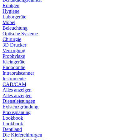
Röntgen
Hygiene
Laborgeräte
Möbel
Beleuchtung
Optische Systeme
Chirurgie
3D Drucker
Versorgung
Prophylaxe
Kleingeräte
Endodontie
Intraoralscanner
Instrumente
CAD/CAM
Alles anzeigen
Alles anzeigen
Dienstleistungen
Existenzgründung
Praxisplanung
Lookbook
Lookbook
Dentiland
Die Kieferchirurgen