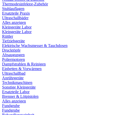
Thermodesinfektor-Zubehör
Stuhlauflagen
Ersatzteile Praxis
Ultraschallbäder
Alles anzeigen
Kleingeräte Labor
Kleingeräte Labor
Rüttler
Tiefziehgeräte
Elektrische Wachsmesser & Tauchdosen
Drucktöpfe
Absaugungen
Poliermotoren
Dampfstrahlen & Reinigen
Einbetten & Vorwärmen
Ultraschallbad
Anrührgeräte
Technikmaschinen
Sonstige Kleingeräte
Ersatzteile Labor
Brenner & Lötpistolen
Alles anzeigen
Fundgrube
Fundgrube
Behandlungseinheit