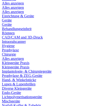
Alles anzeigen
Alles anzeigen
Alles anzeigen
Einrichtung & Geräte
Geräte
Geräte
Behandlungseinheit
Röntgen
CAD/CAM und 3D-Druck
Intraoralscanner
Hygiene
Prophylaxe
Chirurgie
Alles anzeigen
Kleingeräte Praxis
Kleingeräte Praxis
Implantologie- & Chirurgiegeräte
Prophylaxe & ZEG-Geräte
Hand- & Winkelstücke
Lupen & Lupenbrillen
Diverse Kleingeräte
Endo-Geräte
Lichtpolymerisationsgeräte
Mischgeräte
Notfall-Koffer & Zubehör