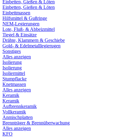
Einbetten, Gießen & Löten
Einbetten, Gießen & Löten
Einbettmassen
Hilfsmittel & Gußringe
NEM-Legierungen
Lote, Fluß- & Abbeizmittel
Tiegel & Einsätze
Drähte, Klammern & Geschiebe
Gold- & Edelmetalllegierugen
Sonstiges
Alles anzeigen
Isolierung
Isolierung
Isoliermittel
Stumpflacke
Knetmassen
Alles anzeigen
Keramik
Keramik
Aufbrennkeramik
Vollkeramik
Anmischplatten
Brennträger & Brennüberwachung
Alles anzeigen
KFO