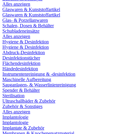
Alles anzeigen
Glaswaren & Kunststoffartikel
Glaswaren & Kunststoffartikel
Glas- & Porzellanwaren
Schalen, Dosen & Behälter
Schubladeneinsätze
Alles anzeigen
Hygiene & Desinfektion
Hygiene & Desinfektion
Abdruck-Desinfektion
Desinfektionstücher
Flächendesinfektion
Händedesinfektion
Instrumentenreinigung & -desinfektion
Maschinelle Aufbereitung
Sauganlagen- & Wasserlinienreinigung
Spender & Behälter
Sterilisation
Ultraschallbäder & Zubehör
Zubehör & Sonstiges
Alles anzeigen
Implantologie
Implantologie
Implantate & Zubehör
Membranen & Knochenersatzmaterial