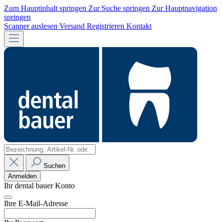
Zum Hauptinhalt springen
Zur Suche springen
Zur Hauptnavigation
springen
Scanner auslesen
Versand
Registrieren
Kontakt
Suchen
Anmelden
Ihr dental bauer Konto
Ihre E-Mail-Adresse