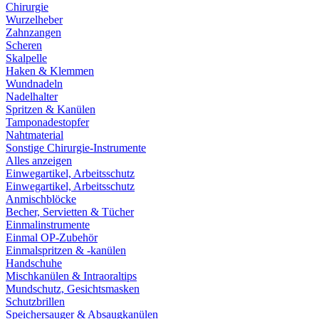
Chirurgie
Wurzelheber
Zahnzangen
Scheren
Skalpelle
Haken & Klemmen
Wundnadeln
Nadelhalter
Spritzen & Kanülen
Tamponadestopfer
Nahtmaterial
Sonstige Chirurgie-Instrumente
Alles anzeigen
Einwegartikel, Arbeitsschutz
Einwegartikel, Arbeitsschutz
Anmischblöcke
Becher, Servietten & Tücher
Einmalinstrumente
Einmal OP-Zubehör
Einmalspritzen & -kanülen
Handschuhe
Mischkanülen & Intraoraltips
Mundschutz, Gesichtsmasken
Schutzbrillen
Speichersauger & Absaugkanülen