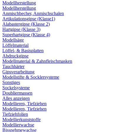
Modellherstellung
Modellherstellung
Anmischbecher, Anmischschalen
Artikulationsgipse (Klasse1)
Alabastergipse (Klasse 2)
Hartgipse (Klasse 3)
Superhartgipse (Klasse 4)
Modellsäge
Löffelmaterial
Löffel- & Basisplatten
Abdruckgipse
Modellmaterial & Zahnfleischmasken
Tauchhärter
Gipsverarbeitung
Modellstifte & Socklersysteme
Sonstiges
Sockelsysteme
Doubliermassen
Alles anzeigen
Modellieren, Tiefziehen
Modellieren, Tiefziehen
Tiefziehfolien
Modellierkunststoffe
Modellierwachse
Bissnehmewachse