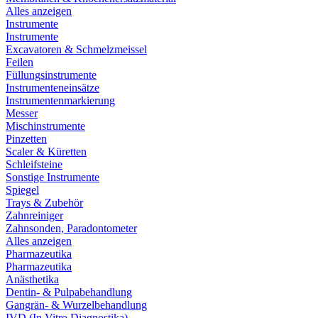
Alles anzeigen
Instrumente
Instrumente
Excavatoren & Schmelzmeissel
Feilen
Füllungsinstrumente
Instrumenteneinsätze
Instrumentenmarkierung
Messer
Mischinstrumente
Pinzetten
Scaler & Küretten
Schleifsteine
Sonstige Instrumente
Spiegel
Trays & Zubehör
Zahnreiniger
Zahnsonden, Paradontometer
Alles anzeigen
Pharmazeutika
Pharmazeutika
Anästhetika
Dentin- & Pulpabehandlung
Gangrän- & Wurzelbehandlung
IVD (In Vitro Diagnostika)