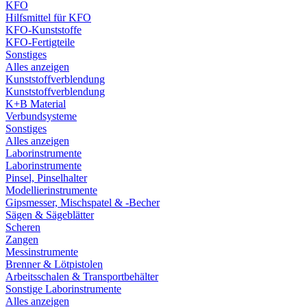
KFO
Hilfsmittel für KFO
KFO-Kunststoffe
KFO-Fertigteile
Sonstiges
Alles anzeigen
Kunststoffverblendung
Kunststoffverblendung
K+B Material
Verbundsysteme
Sonstiges
Alles anzeigen
Laborinstrumente
Laborinstrumente
Pinsel, Pinselhalter
Modellierinstrumente
Gipsmesser, Mischspatel & -Becher
Sägen & Sägeblätter
Scheren
Zangen
Messinstrumente
Brenner & Lötpistolen
Arbeitsschalen & Transportbehälter
Sonstige Laborinstrumente
Alles anzeigen