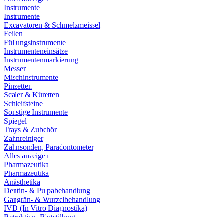
Instrumente
Instrumente
Excavatoren & Schmelzmeissel
Feilen
Füllungsinstrumente
Instrumenteneinsätze
Instrumentenmarkierung
Messer
Mischinstrumente
Pinzetten
Scaler & Küretten
Schleifsteine
Sonstige Instrumente
Spiegel
Trays & Zubehör
Zahnreiniger
Zahnsonden, Paradontometer
Alles anzeigen
Pharmazeutika
Pharmazeutika
Anästhetika
Dentin- & Pulpabehandlung
Gangrän- & Wurzelbehandlung
IVD (In Vitro Diagnostika)
Retraktion, Blutstillung