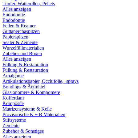
Tupfer, Watterollen, Pellets
Alles anzeigen
Endodontie
Endodontie
Feilen & Reamer
Guttaperchaspitzen
Papierspitzen
Sealer & Zemente
Wurzelfüllmaterialien
Zubehör und Boxen
Alles anzeigen
Füllung & Restauration
Füllung & Restauration
Amalgame
Artikulationspapier, Occlufolie, -sprays
Bondings & Ätzmittel
Glasionomere & Kompomere
Kofferdam
Komposite
Matrizensysteme & Keile
Provisorische K + B Materialien
Stiftsysteme
Zemente
Zubehör & Sonstiges
Alles anzeigen