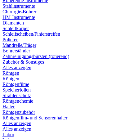
Rotierende Instrumente
Stahlinstrumente
Chirurgie-Bohrer
HM-Instrumente
Diamanten
Schleifkörper
Schleifscheiben/Finierstreifen
Polierer
Mandrelle/Träger
Bohrerständer
Zahnreinigungsbürsten (rotierend)
Zubehör & Sonstiges
Alles anzeigen
Röntgen
Röntgen
Röntgenfilme
Speicherfolien
Strahlenschutz
Röntgenchemie
Halter
Röntgenzubehör
Röntgenfilm- und Sensorenhalter
Alles anzeigen
Alles anzeigen
Labor