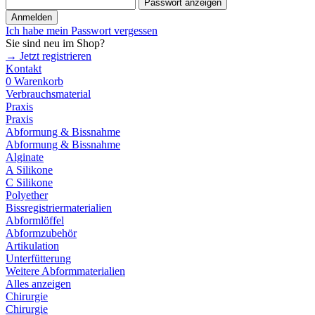
Passwort anzeigen
Anmelden
Ich habe mein Passwort vergessen
Sie sind neu im Shop?
→ Jetzt registrieren
Kontakt
0
Warenkorb
Verbrauchsmaterial
Praxis
Praxis
Abformung & Bissnahme
Abformung & Bissnahme
Alginate
A Silikone
C Silikone
Polyether
Bissregistriermaterialien
Abformlöffel
Abformzubehör
Artikulation
Unterfütterung
Weitere Abformmaterialien
Alles anzeigen
Chirurgie
Chirurgie