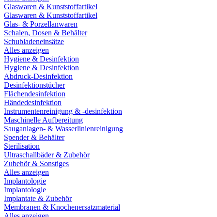
Glaswaren & Kunststoffartikel
Glaswaren & Kunststoffartikel
Glas- & Porzellanwaren
Schalen, Dosen & Behälter
Schubladeneinsätze
Alles anzeigen
Hygiene & Desinfektion
Hygiene & Desinfektion
Abdruck-Desinfektion
Desinfektionstücher
Flächendesinfektion
Händedesinfektion
Instrumentenreinigung & -desinfektion
Maschinelle Aufbereitung
Sauganlagen- & Wasserlinienreinigung
Spender & Behälter
Sterilisation
Ultraschallbäder & Zubehör
Zubehör & Sonstiges
Alles anzeigen
Implantologie
Implantologie
Implantate & Zubehör
Membranen & Knochenersatzmaterial
Alles anzeigen