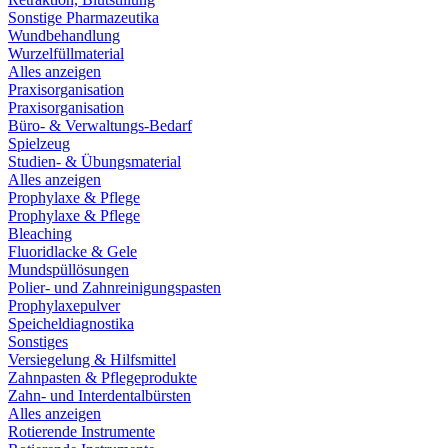
Sonstige Pharmazeutika
Wundbehandlung
Wurzelfüllmaterial
Alles anzeigen
Praxisorganisation
Praxisorganisation
Büro- & Verwaltungs-Bedarf
Spielzeug
Studien- & Übungsmaterial
Alles anzeigen
Prophylaxe & Pflege
Prophylaxe & Pflege
Bleaching
Fluoridlacke & Gele
Mundspüllösungen
Polier- und Zahnreinigungspasten
Prophylaxepulver
Speicheldiagnostika
Sonstiges
Versiegelung & Hilfsmittel
Zahnpasten & Pflegeprodukte
Zahn- und Interdentalbürsten
Alles anzeigen
Rotierende Instrumente