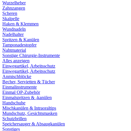
Wurzelheber
Zahnzangen
Scheren
Skalpelle
Haken & Klemmen
Wundnadeln
Nadelhalter
Spritzen & Kanülen
Tamponadestopfer
Nahtmaterial
Sonstige Chirurgie-Instrumente
Alles anzeigen
Einwegartikel, Arbeitsschutz
Einwegartikel, Arbeitsschutz
Anmischblöcke
Becher, Servietten & Tücher
Einmalinstrumente
Einmal OP-Zubehör
Einmalspritzen & -kanülen
Handschuhe
Mischkanülen & Intraoraltips
Mundschutz, Gesichtsmasken
Schutzbrillen
Speichersauger & Absaugkanülen
Sonstiges