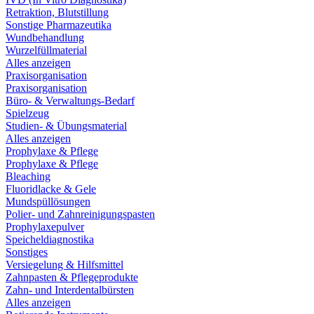
Retraktion, Blutstillung
Sonstige Pharmazeutika
Wundbehandlung
Wurzelfüllmaterial
Alles anzeigen
Praxisorganisation
Praxisorganisation
Büro- & Verwaltungs-Bedarf
Spielzeug
Studien- & Übungsmaterial
Alles anzeigen
Prophylaxe & Pflege
Prophylaxe & Pflege
Bleaching
Fluoridlacke & Gele
Mundspüllösungen
Polier- und Zahnreinigungspasten
Prophylaxepulver
Speicheldiagnostika
Sonstiges
Versiegelung & Hilfsmittel
Zahnpasten & Pflegeprodukte
Zahn- und Interdentalbürsten
Alles anzeigen