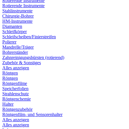
Rotierende Instrumente
Rotierende Instrumente
Stahlinstrumente
Chirurgie-Bohrer
HM-Instrumente
Diamanten
Schleifkörper
Schleifscheiben/Finierstreifen
Polierer
Mandrelle/Träger
Bohrerständer
Zahnreinigungsbürsten (rotierend)
Zubehör & Sonstiges
Alles anzeigen
Röntgen
Röntgen
Röntgenfilme
Speicherfolien
Strahlenschutz
Röntgenchemie
Halter
Röntgenzubehör
Röntgenfilm- und Sensorenhalter
Alles anzeigen
Alles anzeigen