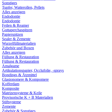
Sonstiges
Tupfer, Watterollen, Pellets
Alles anzeigen
Endodontie
Endodontie
Feilen & Reamer
Guttaperchaspitzen
Papierspitzen
Sealer & Zemente
Wurzelfüllmaterialien
Zubehör und Boxen
Alles anzeigen
Füllung & Restauration
Füllung & Restauration
Amalgame
Artikulationspapier, Occlufolie, -sprays
Bondings & Ätzmittel
Glasionomere & Kompomere
Kofferdam
Komposite
Matrizensysteme & Keile
Provisorische K + B Materialien
Stiftsysteme
Zemente
Zubehör & Sonstiges