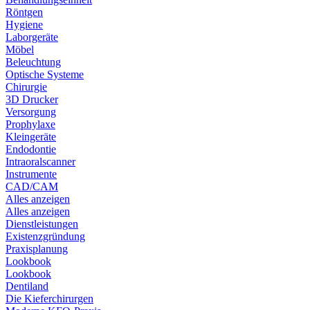
Röntgen
Hygiene
Laborgeräte
Möbel
Beleuchtung
Optische Systeme
Chirurgie
3D Drucker
Versorgung
Prophylaxe
Kleingeräte
Endodontie
Intraoralscanner
Instrumente
CAD/CAM
Alles anzeigen
Alles anzeigen
Dienstleistungen
Existenzgründung
Praxisplanung
Lookbook
Lookbook
Dentiland
Die Kieferchirurgen