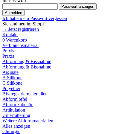
Ihr Passwort
Passwort anzeigen
Anmelden
Ich habe mein Passwort vergessen
Sie sind neu im Shop?
→ Jetzt registrieren
Kontakt
0
Warenkorb
Verbrauchsmaterial
Praxis
Praxis
Abformung & Bissnahme
Abformung & Bissnahme
Alginate
A Silikone
C Silikone
Polyether
Bissregistriermaterialien
Abformlöffel
Abformzubehör
Artikulation
Unterfütterung
Weitere Abformmaterialien
Alles anzeigen
Chirurgie