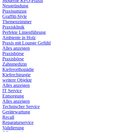
Moderne KFO-Praxis
Neugründung
Praxisumzug
Graffiti-Style
Themenzimmer
Praxisklinik
Perfekte Linienführung
Ambiente in Holz
Praxis mit Lounge Gefühl
Alles anzeigen
Praxisbörse
Praxisbörse
Zahnmedizin
Kieferorthopädie
Kieferchirurgie
weitere Objekte
Alles anzeigen
IT Service
Entsorgung
Alles anzeigen
Technischer Service
Gerätewartung
Recall
Reparaturservice
Validierung