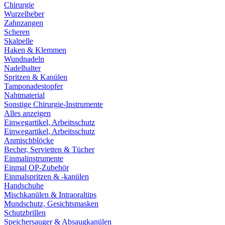
Chirurgie
Wurzelheber
Zahnzangen
Scheren
Skalpelle
Haken & Klemmen
Wundnadeln
Nadelhalter
Spritzen & Kanülen
Tamponadestopfer
Nahtmaterial
Sonstige Chirurgie-Instrumente
Alles anzeigen
Einwegartikel, Arbeitsschutz
Einwegartikel, Arbeitsschutz
Anmischblöcke
Becher, Servietten & Tücher
Einmalinstrumente
Einmal OP-Zubehör
Einmalspritzen & -kanülen
Handschuhe
Mischkanülen & Intraoraltips
Mundschutz, Gesichtsmasken
Schutzbrillen
Speichersauger & Absaugkanülen