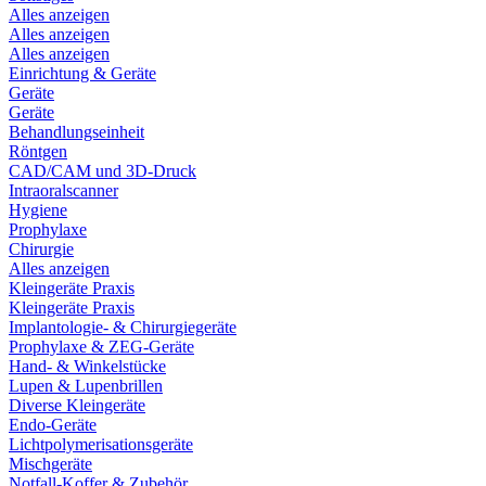
Alles anzeigen
Alles anzeigen
Alles anzeigen
Einrichtung & Geräte
Geräte
Geräte
Behandlungseinheit
Röntgen
CAD/CAM und 3D-Druck
Intraoralscanner
Hygiene
Prophylaxe
Chirurgie
Alles anzeigen
Kleingeräte Praxis
Kleingeräte Praxis
Implantologie- & Chirurgiegeräte
Prophylaxe & ZEG-Geräte
Hand- & Winkelstücke
Lupen & Lupenbrillen
Diverse Kleingeräte
Endo-Geräte
Lichtpolymerisationsgeräte
Mischgeräte
Notfall-Koffer & Zubehör