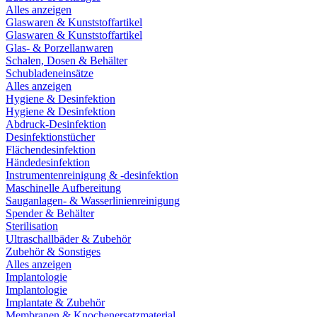
Alles anzeigen
Glaswaren & Kunststoffartikel
Glaswaren & Kunststoffartikel
Glas- & Porzellanwaren
Schalen, Dosen & Behälter
Schubladeneinsätze
Alles anzeigen
Hygiene & Desinfektion
Hygiene & Desinfektion
Abdruck-Desinfektion
Desinfektionstücher
Flächendesinfektion
Händedesinfektion
Instrumentenreinigung & -desinfektion
Maschinelle Aufbereitung
Sauganlagen- & Wasserlinienreinigung
Spender & Behälter
Sterilisation
Ultraschallbäder & Zubehör
Zubehör & Sonstiges
Alles anzeigen
Implantologie
Implantologie
Implantate & Zubehör
Membranen & Knochenersatzmaterial