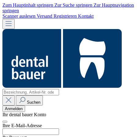
Zum Hauptinhalt springen
Zur Suche springen
Zur Hauptnavigation
springen
Scanner auslesen
Versand
Registrieren
Kontakt
Suchen
Anmelden
Ihr dental bauer Konto
Ihre E-Mail-Adresse