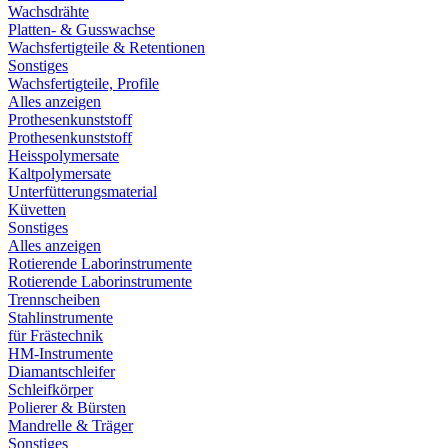
Wachsdrähte
Platten- & Gusswachse
Wachsfertigteile & Retentionen
Sonstiges
Wachsfertigteile, Profile
Alles anzeigen
Prothesenkunststoff
Prothesenkunststoff
Heisspolymersate
Kaltpolymersate
Unterfütterungsmaterial
Küvetten
Sonstiges
Alles anzeigen
Rotierende Laborinstrumente
Rotierende Laborinstrumente
Trennscheiben
Stahlinstrumente
für Frästechnik
HM-Instrumente
Diamantschleifer
Schleifkörper
Polierer & Bürsten
Mandrelle & Träger
Sonstiges