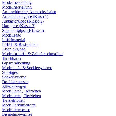
Modellherstellung
Modellherstellung
Anmischbecher, Anmischschalen
Artikulationsgipse (Klasse1)
Alabastergipse (Klasse 2)
Hartgipse (Klasse 3)
Superhartgipse (Klasse 4)
Modellsäge
Löffelmaterial
Löffel- & Basisplatten
Abdruckgipse
Modellmaterial & Zahnfleischmasken
Tauchhärter
Gipsverarbeitung
Modellstifte & Socklersysteme
Sonstiges
Sockelsysteme
Doubliermassen
Alles anzeigen
Modellieren, Tiefziehen
Modellieren, Tiefziehen
Tiefziehfolien
Modellierkunststoffe
Modellierwachse
Bissnehmewachse