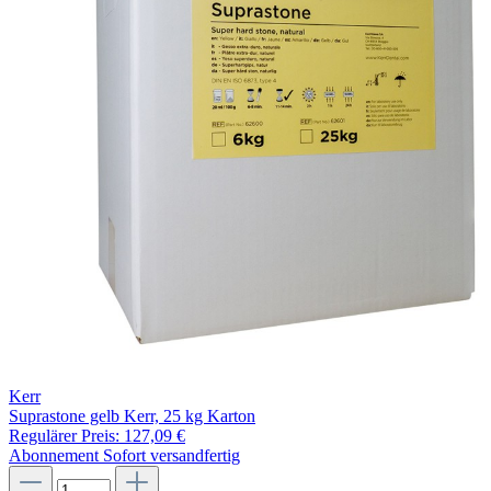
Kerr
Suprastone gelb Kerr, 25 kg Karton
Regulärer Preis:
127,09 €
Abonnement
Sofort versandfertig