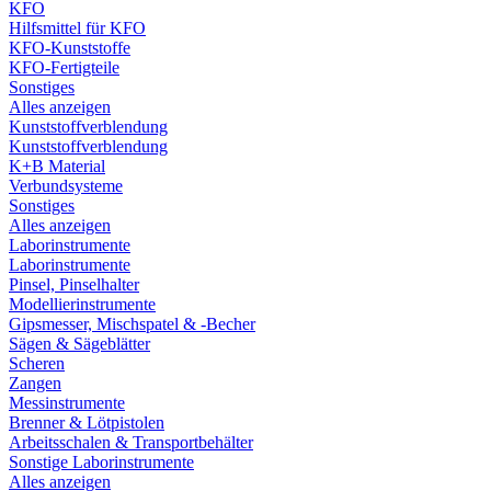
KFO
Hilfsmittel für KFO
KFO-Kunststoffe
KFO-Fertigteile
Sonstiges
Alles anzeigen
Kunststoffverblendung
Kunststoffverblendung
K+B Material
Verbundsysteme
Sonstiges
Alles anzeigen
Laborinstrumente
Laborinstrumente
Pinsel, Pinselhalter
Modellierinstrumente
Gipsmesser, Mischspatel & -Becher
Sägen & Sägeblätter
Scheren
Zangen
Messinstrumente
Brenner & Lötpistolen
Arbeitsschalen & Transportbehälter
Sonstige Laborinstrumente
Alles anzeigen