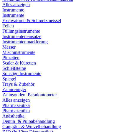
Alles anzeigen
Instrumente
Instrumente
Excavatoren & Schmelzmeissel
Feilen
Füllungsinstrumente
Instrumenteneinsätze
Instrumentenmarkierung
Messer
Mischinstrumente
Pinzetten
Scaler & Küretten
Schleifsteine
Sonstige Instrumente
Spiegel
Trays & Zubehör
Zahnreiniger
Zahnsonden, Paradontometer
Alles anzeigen
Pharmazeutika
Pharmazeutika
Anästhetika
Dentin- & Pulpabehandlung
Gangrän- & Wurzelbehandlung
IVD (In Vitro Diagnostika)