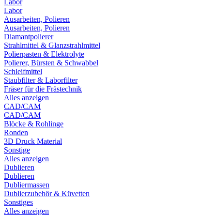
Labor
Labor
Ausarbeiten, Polieren
Ausarbeiten, Polieren
Diamantpolierer
Strahlmittel & Glanzstrahlmittel
Polierpasten & Elektrolyte
Polierer, Bürsten & Schwabbel
Schleifmittel
Staubfilter & Laborfilter
Fräser für die Frästechnik
Alles anzeigen
CAD/CAM
CAD/CAM
Blöcke & Rohlinge
Ronden
3D Druck Material
Sonstige
Alles anzeigen
Dublieren
Dublieren
Dubliermassen
Dublierzubehör & Küvetten
Sonstiges
Alles anzeigen