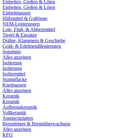
Einbetten, Gießen & Löten
Einbetten, Gießen & Löten
Einbettmassen
Hilfsmittel & Gußringe
NEM-Legierungen
Lote, Fluß- & Abbeizmittel
Tiegel & Einsätze
Drähte, Klammern & Geschiebe
Gold- & Edelmetalllegierugen
Sonstiges
Alles anzeigen
Isolierung
Isolierung
Isoliermittel
Stumpflacke
Knetmassen
Alles anzeigen
Keramik
Keramik
Aufbrennkeramik
Vollkeramik
Anmischplatten
Brennträger & Brennüberwachung
Alles anzeigen
KFO