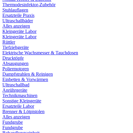
Thermodesinfektor-Zubehör
Stuhlauflagen
Ersatzteile Praxis
Ultraschallbäder
Alles anzeigen
Kleingeräte Labor
Kleingeräte Labor
Rüttler
Tiefziehgeräte
Elektrische Wachsmesser & Tauchdosen
Drucktöpfe
Absaugungen
Poliermotoren
Dampfstrahlen & Reinigen
Einbetten & Vorwärmen
Ultraschallbad
Anrührgeräte
Technikmaschinen
Sonstige Kleingeräte
Ersatzteile Labor
Brenner & Lötpistolen
Alles anzeigen
Fundgrube
Fundgrube
Behandlungseinheit