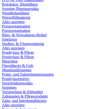
Retraktion, Blutstillung
Sonstige Pharmazeutika
Wundbehandlung
Wurzelfüllmaterial
Alles anzeigen
Praxisorganisation
Praxisorganisation
Büro- & Verwaltungs-Bedarf
Spielzeug
Studien- & Übungsmaterial
Alles anzeigen
Prophylaxe & Pflege
Prophylaxe & Pflege
Bleaching
Fluoridlacke & Gele
Mundspüllösungen
Polier- und Zahnreinigungspasten
Prophylaxepulver
Speicheldiagnostika
Sonstiges
Versiegelung & Hilfsmittel
Zahnpasten & Pflegeprodukte
Zahn- und Interdentalbürsten
Alles anzeigen