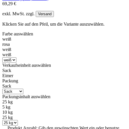
69,29 €
exkl. MwSt. zzgl.
Versand
Klicken Sie auf den Pfeil, um die Variante auszuwählen.
Farbe
auswählen
weiß
rosa
weiß
weiß
Verkaufseinheit
auswählen
Sack
Eimer
Packung
Sack
Packungsinhalt
auswählen
25 kg
5 kg
10 kg
25 kg
Produkt Anzahl: Gib den gewünschten Wert ein oder benutze