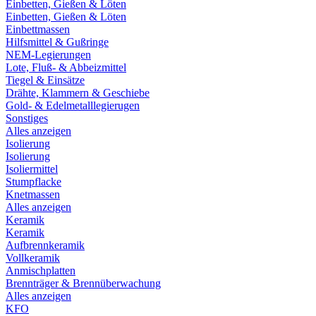
Einbetten, Gießen & Löten
Einbetten, Gießen & Löten
Einbettmassen
Hilfsmittel & Gußringe
NEM-Legierungen
Lote, Fluß- & Abbeizmittel
Tiegel & Einsätze
Drähte, Klammern & Geschiebe
Gold- & Edelmetalllegierugen
Sonstiges
Alles anzeigen
Isolierung
Isolierung
Isoliermittel
Stumpflacke
Knetmassen
Alles anzeigen
Keramik
Keramik
Aufbrennkeramik
Vollkeramik
Anmischplatten
Brennträger & Brennüberwachung
Alles anzeigen
KFO