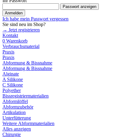
Ihr Passwort
Passwort anzeigen
Anmelden
Ich habe mein Passwort vergessen
Sie sind neu im Shop?
→ Jetzt registrieren
Kontakt
0
Warenkorb
Verbrauchsmaterial
Praxis
Praxis
Abformung & Bissnahme
Abformung & Bissnahme
Alginate
A Silikone
C Silikone
Polyether
Bissregistriermaterialien
Abformlöffel
Abformzubehör
Artikulation
Unterfütterung
Weitere Abformmaterialien
Alles anzeigen
Chirurgie