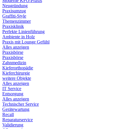
Moderne KFO-Praxis
Neugründung
Praxisumzug
Graffiti-Style
Themenzimmer
Praxisklinik
Perfekte Linienführung
Ambiente in Holz
Praxis mit Lounge Gefühl
Alles anzeigen
Praxisbörse
Praxisbörse
Zahnmedizin
Kieferorthopädie
Kieferchirurgie
weitere Objekte
Alles anzeigen
IT Service
Entsorgung
Alles anzeigen
Technischer Service
Gerätewartung
Recall
Reparaturservice
Validierung