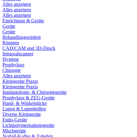
Alles anzeigen
Alles anzeigen
Alles anzeigen
Einrichtung & Geräte
Geräte
Geräte
Behandlungseinheit
Röntgen
CAD/CAM und 3D-Druck
Intraoralscanner
Hygiene
Prophylaxe
Chirurgie
Alles anzeigen
Kleingeräte Praxis
Kleingeräte Praxis
Implantologie- & Chirurgiegeräte
Prophylaxe & ZEG-Geräte
Hand- & Winkelstücke
Lupen & Lupenbrillen
Diverse Kleingeräte
Endo-Geräte
Lichtpolymerisationsgeräte
Mischgeräte
Notfall-Koffer & Zubehör