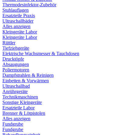
Thermodesinfektor-Zubehör
Stuhlauflagen
Ersatzteile Praxis
Ultraschallbäder
Alles anzeigen
Kleingeräte Labor
Kleingeräte Labor
Rüttler
Tiefziehgeräte
Elektrische Wachsmesser & Tauchdosen
Drucktöpfe
Absaugungen
Poliermotoren
Dampfstrahlen & Reinigen
Einbetten & Vorwärmen
Ultraschallbad
Anrührgeräte
Technikmaschinen
Sonstige Kleingeräte
Ersatzteile Labor
Brenner & Lötpistolen
Alles anzeigen
Fundgrube
Fundgrube
Behandlungseinheit