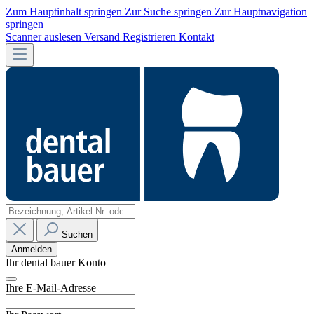
Zum Hauptinhalt springen
Zur Suche springen
Zur Hauptnavigation
springen
Scanner auslesen
Versand
Registrieren
Kontakt
Suchen
Anmelden
Ihr dental bauer Konto
Ihre E-Mail-Adresse