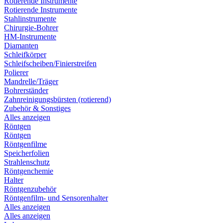
Rotierende Instrumente
Rotierende Instrumente
Stahlinstrumente
Chirurgie-Bohrer
HM-Instrumente
Diamanten
Schleifkörper
Schleifscheiben/Finierstreifen
Polierer
Mandrelle/Träger
Bohrerständer
Zahnreinigungsbürsten (rotierend)
Zubehör & Sonstiges
Alles anzeigen
Röntgen
Röntgen
Röntgenfilme
Speicherfolien
Strahlenschutz
Röntgenchemie
Halter
Röntgenzubehör
Röntgenfilm- und Sensorenhalter
Alles anzeigen
Alles anzeigen