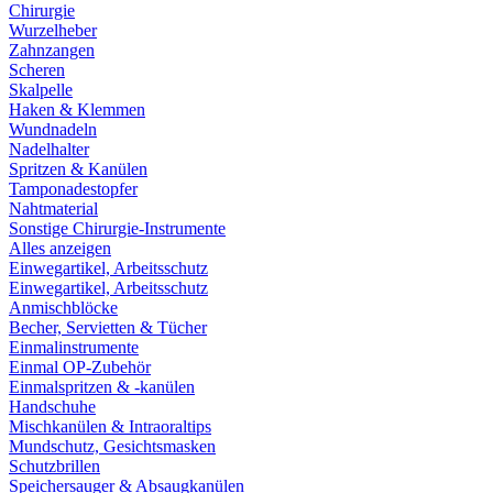
Chirurgie
Wurzelheber
Zahnzangen
Scheren
Skalpelle
Haken & Klemmen
Wundnadeln
Nadelhalter
Spritzen & Kanülen
Tamponadestopfer
Nahtmaterial
Sonstige Chirurgie-Instrumente
Alles anzeigen
Einwegartikel, Arbeitsschutz
Einwegartikel, Arbeitsschutz
Anmischblöcke
Becher, Servietten & Tücher
Einmalinstrumente
Einmal OP-Zubehör
Einmalspritzen & -kanülen
Handschuhe
Mischkanülen & Intraoraltips
Mundschutz, Gesichtsmasken
Schutzbrillen
Speichersauger & Absaugkanülen