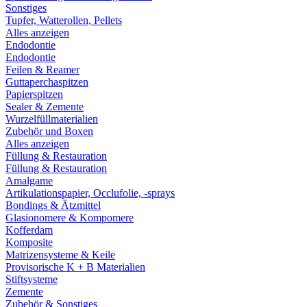
Sonstiges
Tupfer, Watterollen, Pellets
Alles anzeigen
Endodontie
Endodontie
Feilen & Reamer
Guttaperchaspitzen
Papierspitzen
Sealer & Zemente
Wurzelfüllmaterialien
Zubehör und Boxen
Alles anzeigen
Füllung & Restauration
Füllung & Restauration
Amalgame
Artikulationspapier, Occlufolie, -sprays
Bondings & Ätzmittel
Glasionomere & Kompomere
Kofferdam
Komposite
Matrizensysteme & Keile
Provisorische K + B Materialien
Stiftsysteme
Zemente
Zubehör & Sonstiges