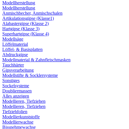
Modellherstellung
Modellherstellung
Anmischbecher, Anmischschalen
Artikulationsgipse (Klasse1)
Alabastergipse (Klasse 2)
Hartgipse (Klasse 3)
Superhartgipse (Klasse 4)
Modellsäge
Löffelmaterial
Löffel- & Basisplatten
Abdruckgipse
Modellmaterial & Zahnfleischmasken
Tauchhärter
Gipsverarbeitung
Modellstifte & Socklersysteme
Sonstiges
Sockelsysteme
Doubliermassen
Alles anzeigen
Modellieren, Tiefziehen
Modellieren, Tiefziehen
Tiefziehfolien
Modellierkunststoffe
Modellierwachse
Bissnehmewachse