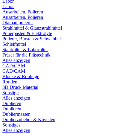
Labor
Labor
Ausarbeiten, Polieren
Ausarbeiten, Polieren
Diamantpolierer
Strahlmittel & Glanzstrahlmittel
Polierpasten & Elektrolyte
Polierer, Bürsten & Schwabbel
Schleifmittel
Staubfilter & Laborfilter
Fräser für die Frästechnik
Alles anzeigen
CAD/CAM
CAD/CAM
Blöcke & Rohlinge
Ronden
3D Druck Material
Sonstige
Alles anzeigen
Dublieren
Dublieren
Dubliermassen
Dublierzubehör & Küvetten
Sonstiges
Alles anzeigen