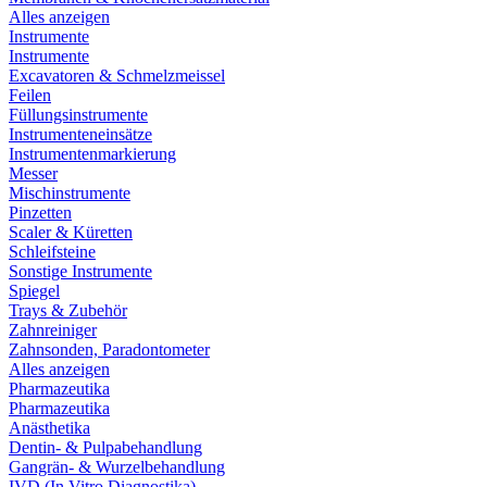
Alles anzeigen
Instrumente
Instrumente
Excavatoren & Schmelzmeissel
Feilen
Füllungsinstrumente
Instrumenteneinsätze
Instrumentenmarkierung
Messer
Mischinstrumente
Pinzetten
Scaler & Küretten
Schleifsteine
Sonstige Instrumente
Spiegel
Trays & Zubehör
Zahnreiniger
Zahnsonden, Paradontometer
Alles anzeigen
Pharmazeutika
Pharmazeutika
Anästhetika
Dentin- & Pulpabehandlung
Gangrän- & Wurzelbehandlung
IVD (In Vitro Diagnostika)