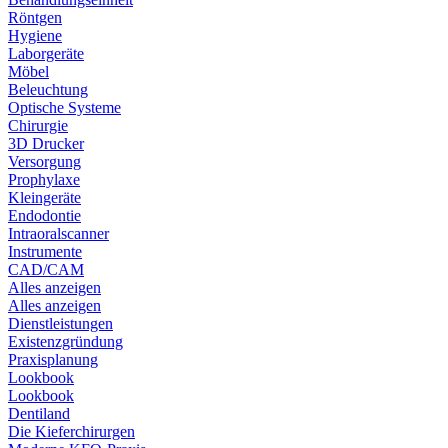
Röntgen
Hygiene
Laborgeräte
Möbel
Beleuchtung
Optische Systeme
Chirurgie
3D Drucker
Versorgung
Prophylaxe
Kleingeräte
Endodontie
Intraoralscanner
Instrumente
CAD/CAM
Alles anzeigen
Alles anzeigen
Dienstleistungen
Existenzgründung
Praxisplanung
Lookbook
Lookbook
Dentiland
Die Kieferchirurgen