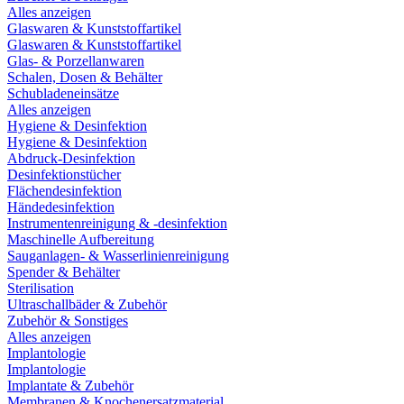
Alles anzeigen
Glaswaren & Kunststoffartikel
Glaswaren & Kunststoffartikel
Glas- & Porzellanwaren
Schalen, Dosen & Behälter
Schubladeneinsätze
Alles anzeigen
Hygiene & Desinfektion
Hygiene & Desinfektion
Abdruck-Desinfektion
Desinfektionstücher
Flächendesinfektion
Händedesinfektion
Instrumentenreinigung & -desinfektion
Maschinelle Aufbereitung
Sauganlagen- & Wasserlinienreinigung
Spender & Behälter
Sterilisation
Ultraschallbäder & Zubehör
Zubehör & Sonstiges
Alles anzeigen
Implantologie
Implantologie
Implantate & Zubehör
Membranen & Knochenersatzmaterial