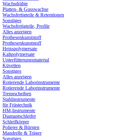
Wachsdrähte
Platten- & Gusswachse
Wachsfertigteile & Retentionen
Sonstiges
Wachsfertigteile, Profile
Alles anzeigen
Prothesenkunststoff
Prothesenkunststoff
Heisspolymersate
Kaltpolymersate
Unterfütterungsmaterial
Küvetten
Sonstiges
Alles anzeigen
Rotierende Laborinstrumente
Rotierende Laborinstrumente
Trennscheiben
Stahlinstrumente
für Frästechnik
HM-Instrumente
Diamantschleifer
Schleifkörper
Polierer & Bürsten
Mandrelle & Träger
Sonstiges