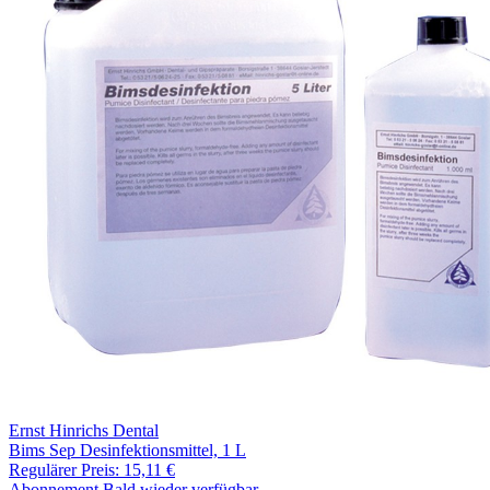
Ernst Hinrichs Dental
Bims Sep Desinfektionsmittel, 1 L
Regulärer Preis:
15,11 €
Abonnement
Bald wieder verfügbar