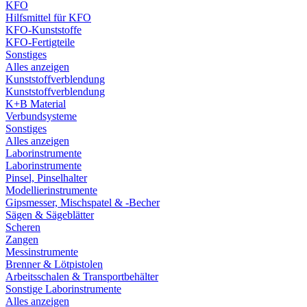
KFO
Hilfsmittel für KFO
KFO-Kunststoffe
KFO-Fertigteile
Sonstiges
Alles anzeigen
Kunststoffverblendung
Kunststoffverblendung
K+B Material
Verbundsysteme
Sonstiges
Alles anzeigen
Laborinstrumente
Laborinstrumente
Pinsel, Pinselhalter
Modellierinstrumente
Gipsmesser, Mischspatel & -Becher
Sägen & Sägeblätter
Scheren
Zangen
Messinstrumente
Brenner & Lötpistolen
Arbeitsschalen & Transportbehälter
Sonstige Laborinstrumente
Alles anzeigen