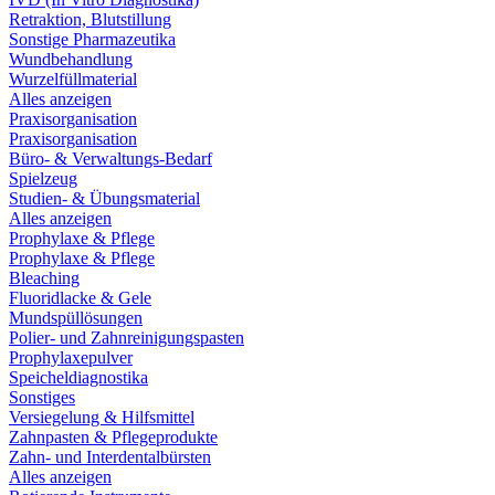
Retraktion, Blutstillung
Sonstige Pharmazeutika
Wundbehandlung
Wurzelfüllmaterial
Alles anzeigen
Praxisorganisation
Praxisorganisation
Büro- & Verwaltungs-Bedarf
Spielzeug
Studien- & Übungsmaterial
Alles anzeigen
Prophylaxe & Pflege
Prophylaxe & Pflege
Bleaching
Fluoridlacke & Gele
Mundspüllösungen
Polier- und Zahnreinigungspasten
Prophylaxepulver
Speicheldiagnostika
Sonstiges
Versiegelung & Hilfsmittel
Zahnpasten & Pflegeprodukte
Zahn- und Interdentalbürsten
Alles anzeigen