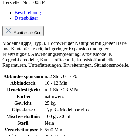
Hersteller-Nr.:
100834
Beschreibung
Datenblätter
Menü schließen
Modellhartgips, Typ 3. Hochwertiger Naturgips mit großer Härte
und Kantenfestigkeit, bei geringer Expansion und guter
Fließfähigkeit. Anwendungsempfehlung: Arbeitsmodelle,
Gegenbissmodelle, Kunststofftechnik, Kunststoffprothetik,
Reparaturen, Unterfütterungen, Erweiterungen, Situationsmodelle.
Abbindeexpansion:
n. 2 Std.: 0,17 %
Abbindezeit:
10 - 12 Min.
Druckfestigkeit:
n. 1 Std.: 23 MPa
Farbe:
naturweiß
Gewicht:
25 kg
Gipsklasse:
Typ 3 - Modellhartgips
Mischverhältnis:
100 g : 30 ml
Steril:
Nein
Verarbeitungszeit:
5:00 Min.