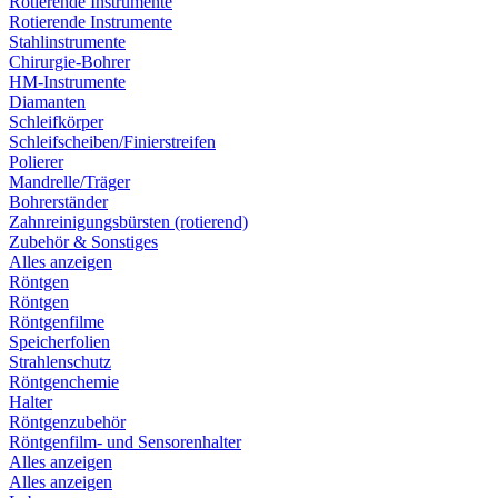
Rotierende Instrumente
Rotierende Instrumente
Stahlinstrumente
Chirurgie-Bohrer
HM-Instrumente
Diamanten
Schleifkörper
Schleifscheiben/Finierstreifen
Polierer
Mandrelle/Träger
Bohrerständer
Zahnreinigungsbürsten (rotierend)
Zubehör & Sonstiges
Alles anzeigen
Röntgen
Röntgen
Röntgenfilme
Speicherfolien
Strahlenschutz
Röntgenchemie
Halter
Röntgenzubehör
Röntgenfilm- und Sensorenhalter
Alles anzeigen
Alles anzeigen