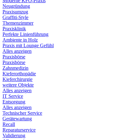
Moderne KFO-Praxis
Neugründung
Praxisumzug
Graffiti-Style
Themenzimmer
Praxisklinik
Perfekte Linienführung
Ambiente in Holz
Praxis mit Lounge Gefühl
Alles anzeigen
Praxisbörse
Praxisbörse
Zahnmedizin
Kieferorthopädie
Kieferchirurgie
weitere Objekte
Alles anzeigen
IT Service
Entsorgung
Alles anzeigen
Technischer Service
Gerätewartung
Recall
Reparaturservice
Validierung