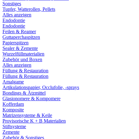
Sonstiges
Tupfer, Watterollen, Pellets
Alles anzeigen
Endodontie
Endodontie
Feilen & Reamer
Guttaperchaspitzen
Papierspitzen
Sealer & Zemente
Wurzelfüllmaterialien
Zubehör und Boxen
Alles anzeigen
Füllung & Restauration
Füllung & Restauration
Amalgame
Artikulationspapier, Occlufolie, -sprays
Bondings & Ätzmittel
Glasionomere & Kompomere
Kofferdam
Komposite
Matrizensysteme & Keile
Provisorische K + B Materialien
Stiftsysteme
Zemente
Zubehör & Sonstiges