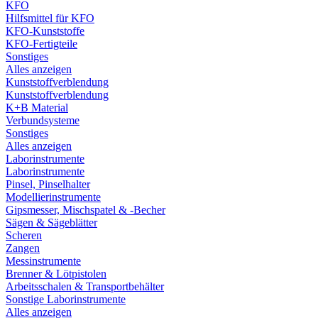
KFO
Hilfsmittel für KFO
KFO-Kunststoffe
KFO-Fertigteile
Sonstiges
Alles anzeigen
Kunststoffverblendung
Kunststoffverblendung
K+B Material
Verbundsysteme
Sonstiges
Alles anzeigen
Laborinstrumente
Laborinstrumente
Pinsel, Pinselhalter
Modellierinstrumente
Gipsmesser, Mischspatel & -Becher
Sägen & Sägeblätter
Scheren
Zangen
Messinstrumente
Brenner & Lötpistolen
Arbeitsschalen & Transportbehälter
Sonstige Laborinstrumente
Alles anzeigen