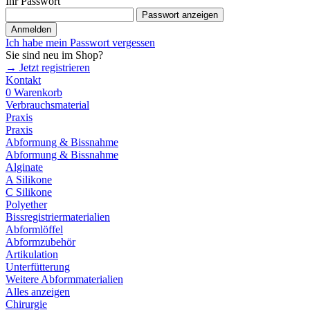
Ihr Passwort
Passwort anzeigen
Anmelden
Ich habe mein Passwort vergessen
Sie sind neu im Shop?
→ Jetzt registrieren
Kontakt
0
Warenkorb
Verbrauchsmaterial
Praxis
Praxis
Abformung & Bissnahme
Abformung & Bissnahme
Alginate
A Silikone
C Silikone
Polyether
Bissregistriermaterialien
Abformlöffel
Abformzubehör
Artikulation
Unterfütterung
Weitere Abformmaterialien
Alles anzeigen
Chirurgie