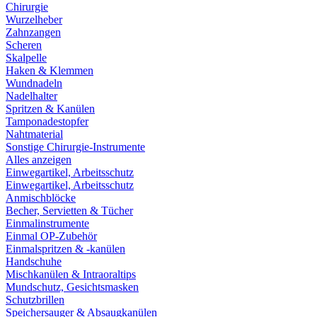
Chirurgie
Wurzelheber
Zahnzangen
Scheren
Skalpelle
Haken & Klemmen
Wundnadeln
Nadelhalter
Spritzen & Kanülen
Tamponadestopfer
Nahtmaterial
Sonstige Chirurgie-Instrumente
Alles anzeigen
Einwegartikel, Arbeitsschutz
Einwegartikel, Arbeitsschutz
Anmischblöcke
Becher, Servietten & Tücher
Einmalinstrumente
Einmal OP-Zubehör
Einmalspritzen & -kanülen
Handschuhe
Mischkanülen & Intraoraltips
Mundschutz, Gesichtsmasken
Schutzbrillen
Speichersauger & Absaugkanülen