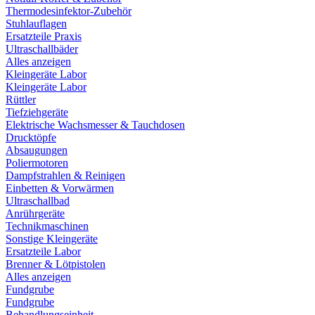
Thermodesinfektor-Zubehör
Stuhlauflagen
Ersatzteile Praxis
Ultraschallbäder
Alles anzeigen
Kleingeräte Labor
Kleingeräte Labor
Rüttler
Tiefziehgeräte
Elektrische Wachsmesser & Tauchdosen
Drucktöpfe
Absaugungen
Poliermotoren
Dampfstrahlen & Reinigen
Einbetten & Vorwärmen
Ultraschallbad
Anrührgeräte
Technikmaschinen
Sonstige Kleingeräte
Ersatzteile Labor
Brenner & Lötpistolen
Alles anzeigen
Fundgrube
Fundgrube
Behandlungseinheit