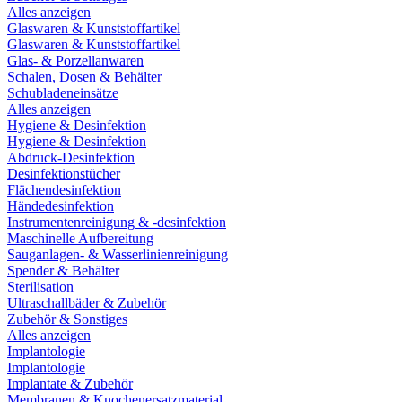
Alles anzeigen
Glaswaren & Kunststoffartikel
Glaswaren & Kunststoffartikel
Glas- & Porzellanwaren
Schalen, Dosen & Behälter
Schubladeneinsätze
Alles anzeigen
Hygiene & Desinfektion
Hygiene & Desinfektion
Abdruck-Desinfektion
Desinfektionstücher
Flächendesinfektion
Händedesinfektion
Instrumentenreinigung & -desinfektion
Maschinelle Aufbereitung
Sauganlagen- & Wasserlinienreinigung
Spender & Behälter
Sterilisation
Ultraschallbäder & Zubehör
Zubehör & Sonstiges
Alles anzeigen
Implantologie
Implantologie
Implantate & Zubehör
Membranen & Knochenersatzmaterial