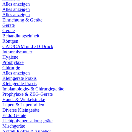
Alles anzeigen
Alles anzeigen
Alles anzeigen
Einrichtung & Geräte
Geräte
Geräte
Behandlungseinheit
Röntgen
CAD/CAM und 3D-Druck
Intraoralscanner
Hygiene
Prophylaxe
Chirurgie
Alles anzeigen
Kleingeräte Praxis
Kleingeräte Praxis
Implantologie- & Chirurgiegeräte
Prophylaxe & ZEG-Geräte
Hand- & Winkelstücke
Lupen & Lupenbrillen
Diverse Kleingeräte
Endo-Geräte
Lichtpolymerisationsgeräte
Mischgeräte
Notfall-Koffer & Zubehör