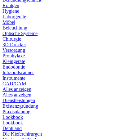
Röntgen
Hygiene
Laborgeräte
Möbel
Beleuchtung
Optische Systeme
Chirurgie
3D Drucker
Versorgung
Prophylaxe
Kleingeräte
Endodontie
Intraoralscanner
Instrumente
CAD/CAM
Alles anzeigen
Alles anzeigen
Dienstleistungen
Existenzgründung
Praxisplanung
Lookbook
Lookbook
Dentiland
Die Kieferchirurgen