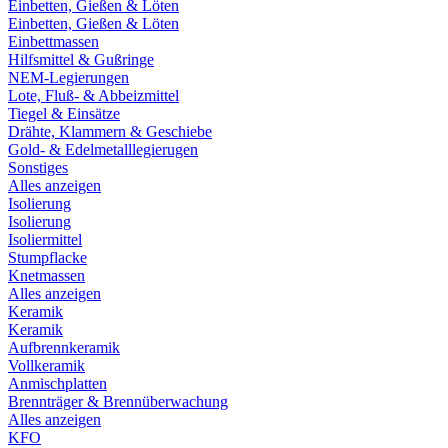
Einbetten, Gießen & Löten
Einbetten, Gießen & Löten
Einbettmassen
Hilfsmittel & Gußringe
NEM-Legierungen
Lote, Fluß- & Abbeizmittel
Tiegel & Einsätze
Drähte, Klammern & Geschiebe
Gold- & Edelmetalllegierugen
Sonstiges
Alles anzeigen
Isolierung
Isolierung
Isoliermittel
Stumpflacke
Knetmassen
Alles anzeigen
Keramik
Keramik
Aufbrennkeramik
Vollkeramik
Anmischplatten
Brennträger & Brennüberwachung
Alles anzeigen
KFO