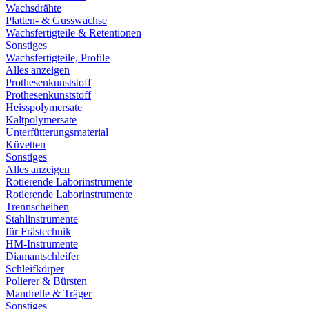
Wachsdrähte
Platten- & Gusswachse
Wachsfertigteile & Retentionen
Sonstiges
Wachsfertigteile, Profile
Alles anzeigen
Prothesenkunststoff
Prothesenkunststoff
Heisspolymersate
Kaltpolymersate
Unterfütterungsmaterial
Küvetten
Sonstiges
Alles anzeigen
Rotierende Laborinstrumente
Rotierende Laborinstrumente
Trennscheiben
Stahlinstrumente
für Frästechnik
HM-Instrumente
Diamantschleifer
Schleifkörper
Polierer & Bürsten
Mandrelle & Träger
Sonstiges