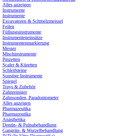
Alles anzeigen
Instrumente
Instrumente
Excavatoren & Schmelzmeissel
Feilen
Füllungsinstrumente
Instrumenteneinsätze
Instrumentenmarkierung
Messer
Mischinstrumente
Pinzetten
Scaler & Küretten
Schleifsteine
Sonstige Instrumente
Spiegel
Trays & Zubehör
Zahnreiniger
Zahnsonden, Paradontometer
Alles anzeigen
Pharmazeutika
Pharmazeutika
Anästhetika
Dentin- & Pulpabehandlung
Gangrän- & Wurzelbehandlung
IVD (In Vitro Diagnostika)