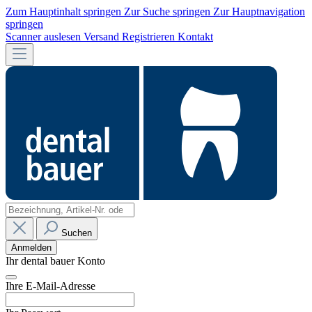
Zum Hauptinhalt springen
Zur Suche springen
Zur Hauptnavigation
springen
Scanner auslesen
Versand
Registrieren
Kontakt
Suchen
Anmelden
Ihr dental bauer Konto
Ihre E-Mail-Adresse