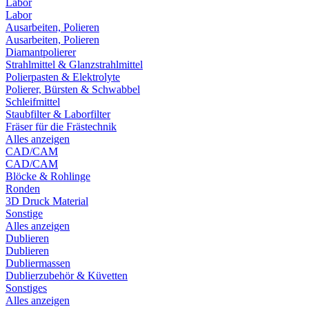
Labor
Labor
Ausarbeiten, Polieren
Ausarbeiten, Polieren
Diamantpolierer
Strahlmittel & Glanzstrahlmittel
Polierpasten & Elektrolyte
Polierer, Bürsten & Schwabbel
Schleifmittel
Staubfilter & Laborfilter
Fräser für die Frästechnik
Alles anzeigen
CAD/CAM
CAD/CAM
Blöcke & Rohlinge
Ronden
3D Druck Material
Sonstige
Alles anzeigen
Dublieren
Dublieren
Dubliermassen
Dublierzubehör & Küvetten
Sonstiges
Alles anzeigen