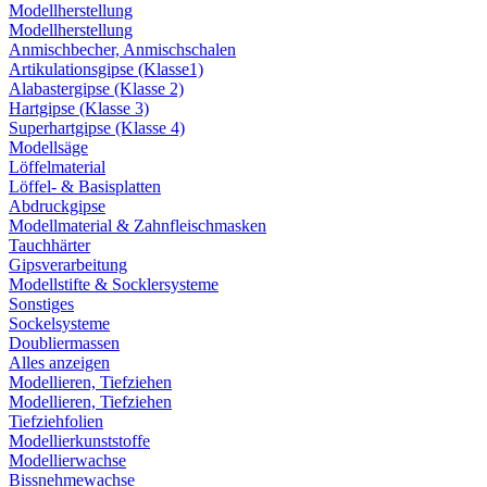
Modellherstellung
Modellherstellung
Anmischbecher, Anmischschalen
Artikulationsgipse (Klasse1)
Alabastergipse (Klasse 2)
Hartgipse (Klasse 3)
Superhartgipse (Klasse 4)
Modellsäge
Löffelmaterial
Löffel- & Basisplatten
Abdruckgipse
Modellmaterial & Zahnfleischmasken
Tauchhärter
Gipsverarbeitung
Modellstifte & Socklersysteme
Sonstiges
Sockelsysteme
Doubliermassen
Alles anzeigen
Modellieren, Tiefziehen
Modellieren, Tiefziehen
Tiefziehfolien
Modellierkunststoffe
Modellierwachse
Bissnehmewachse