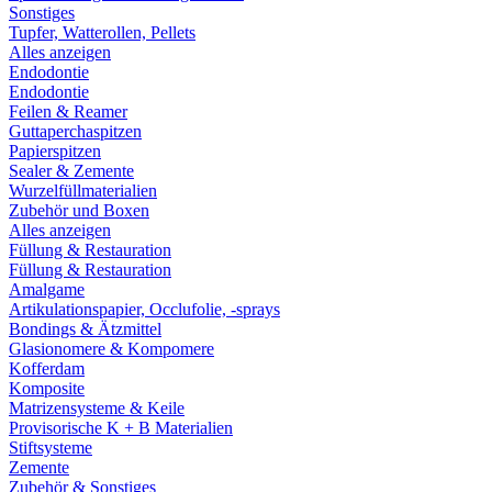
Sonstiges
Tupfer, Watterollen, Pellets
Alles anzeigen
Endodontie
Endodontie
Feilen & Reamer
Guttaperchaspitzen
Papierspitzen
Sealer & Zemente
Wurzelfüllmaterialien
Zubehör und Boxen
Alles anzeigen
Füllung & Restauration
Füllung & Restauration
Amalgame
Artikulationspapier, Occlufolie, -sprays
Bondings & Ätzmittel
Glasionomere & Kompomere
Kofferdam
Komposite
Matrizensysteme & Keile
Provisorische K + B Materialien
Stiftsysteme
Zemente
Zubehör & Sonstiges