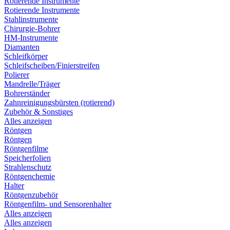
Rotierende Instrumente
Rotierende Instrumente
Stahlinstrumente
Chirurgie-Bohrer
HM-Instrumente
Diamanten
Schleifkörper
Schleifscheiben/Finierstreifen
Polierer
Mandrelle/Träger
Bohrerständer
Zahnreinigungsbürsten (rotierend)
Zubehör & Sonstiges
Alles anzeigen
Röntgen
Röntgen
Röntgenfilme
Speicherfolien
Strahlenschutz
Röntgenchemie
Halter
Röntgenzubehör
Röntgenfilm- und Sensorenhalter
Alles anzeigen
Alles anzeigen