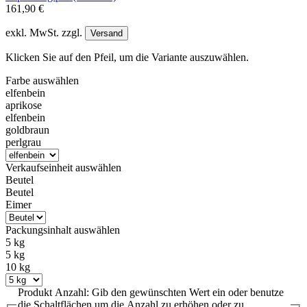
161,90 €
exkl. MwSt. zzgl.
Versand
Klicken Sie auf den Pfeil, um die Variante auszuwählen.
Farbe
auswählen
elfenbein
aprikose
elfenbein
goldbraun
perlgrau
Verkaufseinheit
auswählen
Beutel
Beutel
Eimer
Packungsinhalt
auswählen
5 kg
5 kg
10 kg
Produkt Anzahl: Gib den gewünschten Wert ein oder benutze
die Schaltflächen um die Anzahl zu erhöhen oder zu