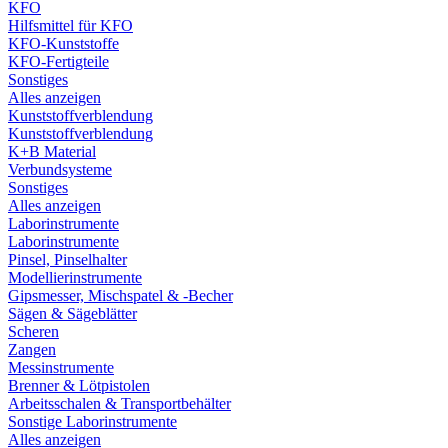
KFO
Hilfsmittel für KFO
KFO-Kunststoffe
KFO-Fertigteile
Sonstiges
Alles anzeigen
Kunststoffverblendung
Kunststoffverblendung
K+B Material
Verbundsysteme
Sonstiges
Alles anzeigen
Laborinstrumente
Laborinstrumente
Pinsel, Pinselhalter
Modellierinstrumente
Gipsmesser, Mischspatel & -Becher
Sägen & Sägeblätter
Scheren
Zangen
Messinstrumente
Brenner & Lötpistolen
Arbeitsschalen & Transportbehälter
Sonstige Laborinstrumente
Alles anzeigen