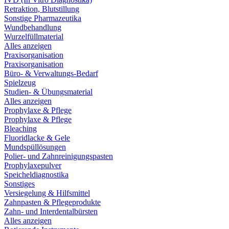
Retraktion, Blutstillung
Sonstige Pharmazeutika
Wundbehandlung
Wurzelfüllmaterial
Alles anzeigen
Praxisorganisation
Praxisorganisation
Büro- & Verwaltungs-Bedarf
Spielzeug
Studien- & Übungsmaterial
Alles anzeigen
Prophylaxe & Pflege
Prophylaxe & Pflege
Bleaching
Fluoridlacke & Gele
Mundspüllösungen
Polier- und Zahnreinigungspasten
Prophylaxepulver
Speicheldiagnostika
Sonstiges
Versiegelung & Hilfsmittel
Zahnpasten & Pflegeprodukte
Zahn- und Interdentalbürsten
Alles anzeigen