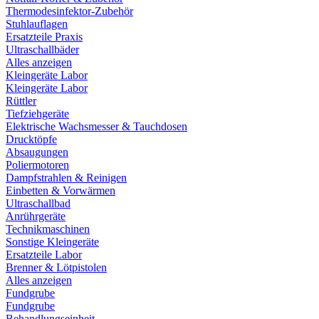
Thermodesinfektor-Zubehör
Stuhlauflagen
Ersatzteile Praxis
Ultraschallbäder
Alles anzeigen
Kleingeräte Labor
Kleingeräte Labor
Rüttler
Tiefziehgeräte
Elektrische Wachsmesser & Tauchdosen
Drucktöpfe
Absaugungen
Poliermotoren
Dampfstrahlen & Reinigen
Einbetten & Vorwärmen
Ultraschallbad
Anrührgeräte
Technikmaschinen
Sonstige Kleingeräte
Ersatzteile Labor
Brenner & Lötpistolen
Alles anzeigen
Fundgrube
Fundgrube
Behandlungseinheit