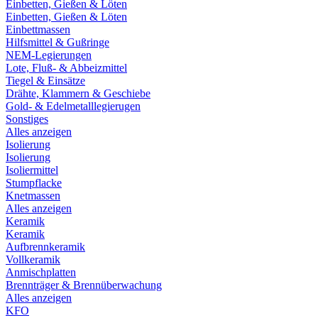
Einbetten, Gießen & Löten
Einbetten, Gießen & Löten
Einbettmassen
Hilfsmittel & Gußringe
NEM-Legierungen
Lote, Fluß- & Abbeizmittel
Tiegel & Einsätze
Drähte, Klammern & Geschiebe
Gold- & Edelmetalllegierugen
Sonstiges
Alles anzeigen
Isolierung
Isolierung
Isoliermittel
Stumpflacke
Knetmassen
Alles anzeigen
Keramik
Keramik
Aufbrennkeramik
Vollkeramik
Anmischplatten
Brennträger & Brennüberwachung
Alles anzeigen
KFO