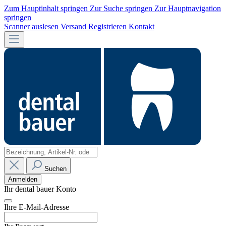
Zum Hauptinhalt springen
Zur Suche springen
Zur Hauptnavigation
springen
Scanner auslesen
Versand
Registrieren
Kontakt
Suchen
Anmelden
Ihr dental bauer Konto
Ihre E-Mail-Adresse