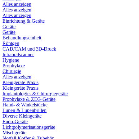
Alles anzeigen
Alles anzeigen
Alles anzeigen
Einrichtung & Geräte
Geräte
Geräte
Behandlungseinheit
Röntgen
CAD/CAM und 3D-Druck
Intraoralscanner
Hygiene
Prophylaxe
Chirurgie
Alles anzeigen
Kleingeräte Praxis
Kleingeräte Praxis
Implantologie- & Chirurgiegeräte
Prophylaxe & ZEG-Geräte
Hand- & Winkelstücke
Lupen & Lupenbrillen
Diverse Kleingeräte
Endo-Geräte
Lichtpolymerisationsgeräte
Mischgeräte
Notfall-Koffer & Zubehör