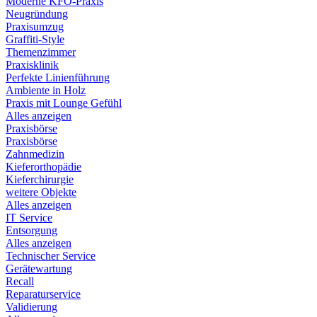
Moderne KFO-Praxis
Neugründung
Praxisumzug
Graffiti-Style
Themenzimmer
Praxisklinik
Perfekte Linienführung
Ambiente in Holz
Praxis mit Lounge Gefühl
Alles anzeigen
Praxisbörse
Praxisbörse
Zahnmedizin
Kieferorthopädie
Kieferchirurgie
weitere Objekte
Alles anzeigen
IT Service
Entsorgung
Alles anzeigen
Technischer Service
Gerätewartung
Recall
Reparaturservice
Validierung