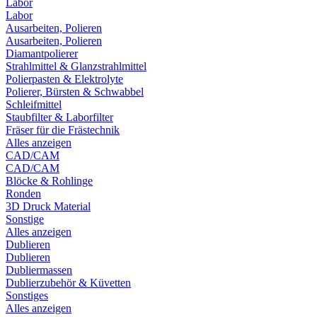
Labor
Labor
Ausarbeiten, Polieren
Ausarbeiten, Polieren
Diamantpolierer
Strahlmittel & Glanzstrahlmittel
Polierpasten & Elektrolyte
Polierer, Bürsten & Schwabbel
Schleifmittel
Staubfilter & Laborfilter
Fräser für die Frästechnik
Alles anzeigen
CAD/CAM
CAD/CAM
Blöcke & Rohlinge
Ronden
3D Druck Material
Sonstige
Alles anzeigen
Dublieren
Dublieren
Dubliermassen
Dublierzubehör & Küvetten
Sonstiges
Alles anzeigen