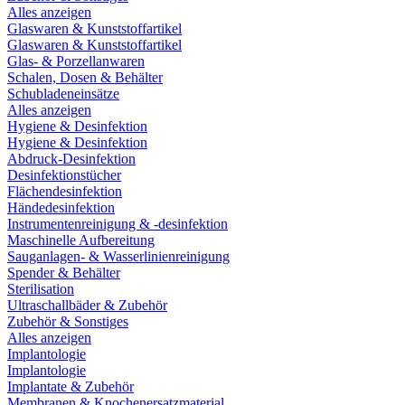
Alles anzeigen
Glaswaren & Kunststoffartikel
Glaswaren & Kunststoffartikel
Glas- & Porzellanwaren
Schalen, Dosen & Behälter
Schubladeneinsätze
Alles anzeigen
Hygiene & Desinfektion
Hygiene & Desinfektion
Abdruck-Desinfektion
Desinfektionstücher
Flächendesinfektion
Händedesinfektion
Instrumentenreinigung & -desinfektion
Maschinelle Aufbereitung
Sauganlagen- & Wasserlinienreinigung
Spender & Behälter
Sterilisation
Ultraschallbäder & Zubehör
Zubehör & Sonstiges
Alles anzeigen
Implantologie
Implantologie
Implantate & Zubehör
Membranen & Knochenersatzmaterial