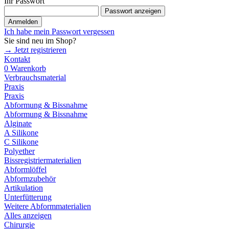
Ihr Passwort
Passwort anzeigen
Anmelden
Ich habe mein Passwort vergessen
Sie sind neu im Shop?
→ Jetzt registrieren
Kontakt
0
Warenkorb
Verbrauchsmaterial
Praxis
Praxis
Abformung & Bissnahme
Abformung & Bissnahme
Alginate
A Silikone
C Silikone
Polyether
Bissregistriermaterialien
Abformlöffel
Abformzubehör
Artikulation
Unterfütterung
Weitere Abformmaterialien
Alles anzeigen
Chirurgie