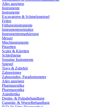
Alles anzeigen
Instrumente
Instrumente
Excavatoren & Schmelzmeissel
Feilen
Füllungsinstrumente
Instrumenteneinsätze
Instrumentenmarkierung
Messer
Mischinstrumente
Pinzetten
Scaler & Küretten
Schleifsteine
Sonstige Instrumente
Spiegel
Trays & Zubehör
Zahnreiniger
Zahnsonden, Paradontometer
Alles anzeigen
Pharmazeutika
Pharmazeutika
Anästhetika
Dentin- & Pulpabehandlung
Gangrän- & Wurzelbehandlung
IVD (In Vitro Diagnostika)