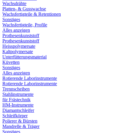
Wachsdrähte
Platten- & Gusswachse
Wachsfertigteile & Retentionen
Sonstiges
Wachsfertigteile, Profile
Alles anzeigen
Prothesenkunststoff
Prothesenkunststoff
Heisspolymersate
Kaltpolymersate
Unterfütterungsmaterial
Küvetten
Sonstiges
Alles anzeigen
Rotierende Laborinstrumente
Rotierende Laborinstrumente
Trennscheiben
Stahlinstrumente
für Frästechnik
HM-Instrumente
Diamantschleifer
Schleifkörper
Polierer & Bürsten
Mandrelle & Träger
Sonstiges