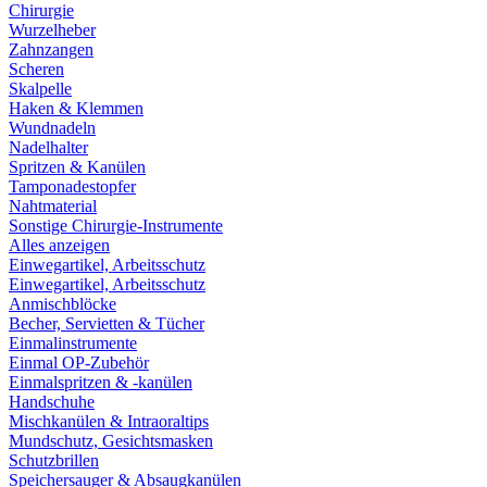
Chirurgie
Wurzelheber
Zahnzangen
Scheren
Skalpelle
Haken & Klemmen
Wundnadeln
Nadelhalter
Spritzen & Kanülen
Tamponadestopfer
Nahtmaterial
Sonstige Chirurgie-Instrumente
Alles anzeigen
Einwegartikel, Arbeitsschutz
Einwegartikel, Arbeitsschutz
Anmischblöcke
Becher, Servietten & Tücher
Einmalinstrumente
Einmal OP-Zubehör
Einmalspritzen & -kanülen
Handschuhe
Mischkanülen & Intraoraltips
Mundschutz, Gesichtsmasken
Schutzbrillen
Speichersauger & Absaugkanülen