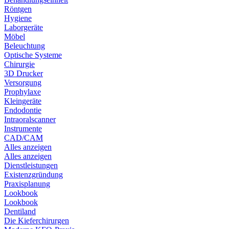
Röntgen
Hygiene
Laborgeräte
Möbel
Beleuchtung
Optische Systeme
Chirurgie
3D Drucker
Versorgung
Prophylaxe
Kleingeräte
Endodontie
Intraoralscanner
Instrumente
CAD/CAM
Alles anzeigen
Alles anzeigen
Dienstleistungen
Existenzgründung
Praxisplanung
Lookbook
Lookbook
Dentiland
Die Kieferchirurgen