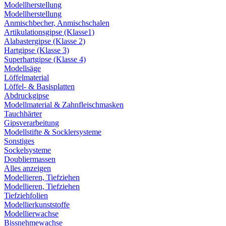
Modellherstellung
Modellherstellung
Anmischbecher, Anmischschalen
Artikulationsgipse (Klasse1)
Alabastergipse (Klasse 2)
Hartgipse (Klasse 3)
Superhartgipse (Klasse 4)
Modellsäge
Löffelmaterial
Löffel- & Basisplatten
Abdruckgipse
Modellmaterial & Zahnfleischmasken
Tauchhärter
Gipsverarbeitung
Modellstifte & Socklersysteme
Sonstiges
Sockelsysteme
Doubliermassen
Alles anzeigen
Modellieren, Tiefziehen
Modellieren, Tiefziehen
Tiefziehfolien
Modellierkunststoffe
Modellierwachse
Bissnehmewachse