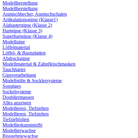
Modellherstellung
Modellherstellung
Anmischbecher, Anmischschalen
Artikulationsgipse (Klasse1)
Alabastergipse (Klasse 2)
Hartgipse (Klasse 3)
Superhartgipse (Klasse 4)
Modellsäge
Löffelmaterial
Löffel- & Basisplatten
Abdruckgipse
Modellmaterial & Zahnfleischmasken
Tauchhärter
Gipsverarbeitung
Modellstifte & Socklersysteme
Sonstiges
Sockelsysteme
Doubliermassen
Alles anzeigen
Modellieren, Tiefziehen
Modellieren, Tiefziehen
Tiefziehfolien
Modellierkunststoffe
Modellierwachse
Bissnehmewachse