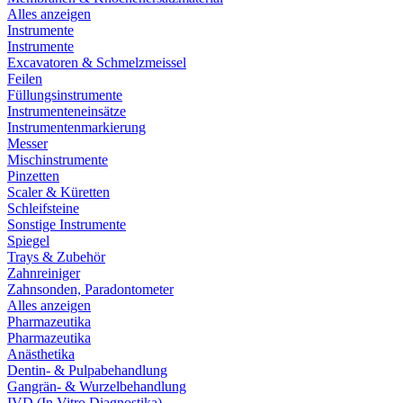
Alles anzeigen
Instrumente
Instrumente
Excavatoren & Schmelzmeissel
Feilen
Füllungsinstrumente
Instrumenteneinsätze
Instrumentenmarkierung
Messer
Mischinstrumente
Pinzetten
Scaler & Küretten
Schleifsteine
Sonstige Instrumente
Spiegel
Trays & Zubehör
Zahnreiniger
Zahnsonden, Paradontometer
Alles anzeigen
Pharmazeutika
Pharmazeutika
Anästhetika
Dentin- & Pulpabehandlung
Gangrän- & Wurzelbehandlung
IVD (In Vitro Diagnostika)