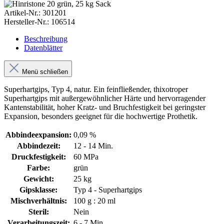
Artikel-Nr.:
301201
Hersteller-Nr.:
106514
Beschreibung
Datenblätter
Menü schließen
Superhartgips, Typ 4, natur. Ein feinfließender, thixotroper
Superhartgips mit außergewöhnlicher Härte und hervorragender
Kantenstabilität, hoher Kratz- und Bruchfestigkeit bei geringster
Expansion, besonders geeignet für die hochwertige Prothetik.
Abbindeexpansion:
0,09 %
Abbindezeit:
12 - 14 Min.
Druckfestigkeit:
60 MPa
Farbe:
grün
Gewicht:
25 kg
Gipsklasse:
Typ 4 - Superhartgips
Mischverhältnis:
100 g : 20 ml
Steril:
Nein
Verarbeitungszeit:
6 - 7 Min.