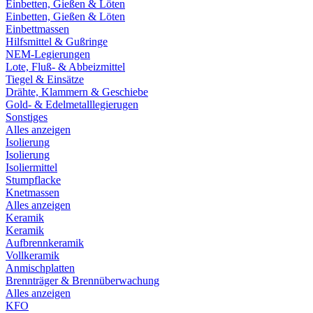
Einbetten, Gießen & Löten
Einbetten, Gießen & Löten
Einbettmassen
Hilfsmittel & Gußringe
NEM-Legierungen
Lote, Fluß- & Abbeizmittel
Tiegel & Einsätze
Drähte, Klammern & Geschiebe
Gold- & Edelmetalllegierugen
Sonstiges
Alles anzeigen
Isolierung
Isolierung
Isoliermittel
Stumpflacke
Knetmassen
Alles anzeigen
Keramik
Keramik
Aufbrennkeramik
Vollkeramik
Anmischplatten
Brennträger & Brennüberwachung
Alles anzeigen
KFO