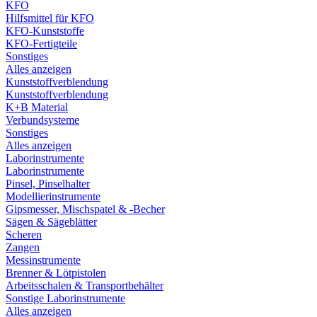
KFO
Hilfsmittel für KFO
KFO-Kunststoffe
KFO-Fertigteile
Sonstiges
Alles anzeigen
Kunststoffverblendung
Kunststoffverblendung
K+B Material
Verbundsysteme
Sonstiges
Alles anzeigen
Laborinstrumente
Laborinstrumente
Pinsel, Pinselhalter
Modellierinstrumente
Gipsmesser, Mischspatel & -Becher
Sägen & Sägeblätter
Scheren
Zangen
Messinstrumente
Brenner & Lötpistolen
Arbeitsschalen & Transportbehälter
Sonstige Laborinstrumente
Alles anzeigen