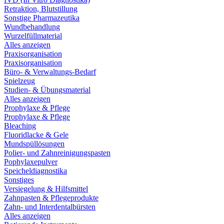
Retraktion, Blutstillung
Sonstige Pharmazeutika
Wundbehandlung
Wurzelfüllmaterial
Alles anzeigen
Praxisorganisation
Praxisorganisation
Büro- & Verwaltungs-Bedarf
Spielzeug
Studien- & Übungsmaterial
Alles anzeigen
Prophylaxe & Pflege
Prophylaxe & Pflege
Bleaching
Fluoridlacke & Gele
Mundspüllösungen
Polier- und Zahnreinigungspasten
Pophylaxepulver
Speicheldiagnostika
Sonstiges
Versiegelung & Hilfsmittel
Zahnpasten & Pflegeprodukte
Zahn- und Interdentalbürsten
Alles anzeigen