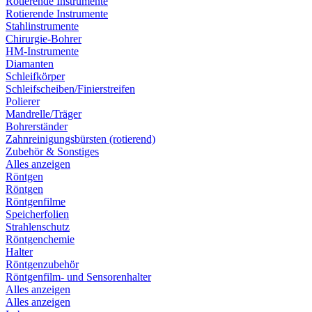
Rotierende Instrumente
Rotierende Instrumente
Stahlinstrumente
Chirurgie-Bohrer
HM-Instrumente
Diamanten
Schleifkörper
Schleifscheiben/Finierstreifen
Polierer
Mandrelle/Träger
Bohrerständer
Zahnreinigungsbürsten (rotierend)
Zubehör & Sonstiges
Alles anzeigen
Röntgen
Röntgen
Röntgenfilme
Speicherfolien
Strahlenschutz
Röntgenchemie
Halter
Röntgenzubehör
Röntgenfilm- und Sensorenhalter
Alles anzeigen
Alles anzeigen