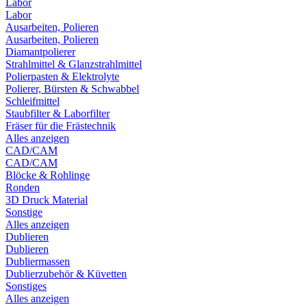
Labor
Labor
Ausarbeiten, Polieren
Ausarbeiten, Polieren
Diamantpolierer
Strahlmittel & Glanzstrahlmittel
Polierpasten & Elektrolyte
Polierer, Bürsten & Schwabbel
Schleifmittel
Staubfilter & Laborfilter
Fräser für die Frästechnik
Alles anzeigen
CAD/CAM
CAD/CAM
Blöcke & Rohlinge
Ronden
3D Druck Material
Sonstige
Alles anzeigen
Dublieren
Dublieren
Dubliermassen
Dublierzubehör & Küvetten
Sonstiges
Alles anzeigen