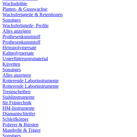
Wachsdrähte
Platten- & Gusswachse
Wachsfertigteile & Retentionen
Sonstiges
Wachsfertigteile, Profile
Alles anzeigen
Prothesenkunststoff
Prothesenkunststoff
Heisspolymersate
Kaltpolymersate
Unterfütterungsmaterial
Küvetten
Sonstiges
Alles anzeigen
Rotierende Laborinstrumente
Rotierende Laborinstrumente
Trennscheiben
Stahlinstrumente
für Frästechnik
HM-Instrumente
Diamantschleifer
Schleifkörper
Polierer & Bürsten
Mandrelle & Träger
Sonstiges