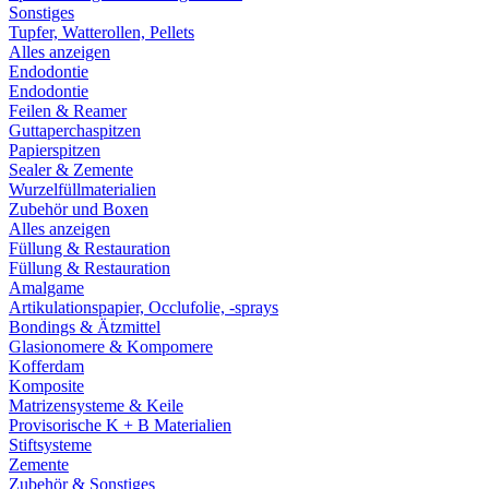
Sonstiges
Tupfer, Watterollen, Pellets
Alles anzeigen
Endodontie
Endodontie
Feilen & Reamer
Guttaperchaspitzen
Papierspitzen
Sealer & Zemente
Wurzelfüllmaterialien
Zubehör und Boxen
Alles anzeigen
Füllung & Restauration
Füllung & Restauration
Amalgame
Artikulationspapier, Occlufolie, -sprays
Bondings & Ätzmittel
Glasionomere & Kompomere
Kofferdam
Komposite
Matrizensysteme & Keile
Provisorische K + B Materialien
Stiftsysteme
Zemente
Zubehör & Sonstiges