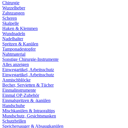
Chirurgie
Wurzelheber
Zahnzangen
Scheren
Skalpelle
Haken & Klemmen
Wundnadeln
Nadelhalter
Spritzen & Kanülen
Tamponadestopfer
Nahtmaterial
Sonstige Chirurgie-Instrumente
Alles anzeigen
Einwegartikel, Arbeitsschutz
Einwegartikel, Arbeitsschutz
Anmischblöcke
Becher, Servietten & Tücher
Einmalinstrumente
Einmal OP-Zubehör
Einmalspritzen & -kanülen
Handschuhe
Mischkanülen & Intraoraltips
Mundschutz, Gesichtsmasken
Schutzbrillen
Speichersauger & Absaugkanülen