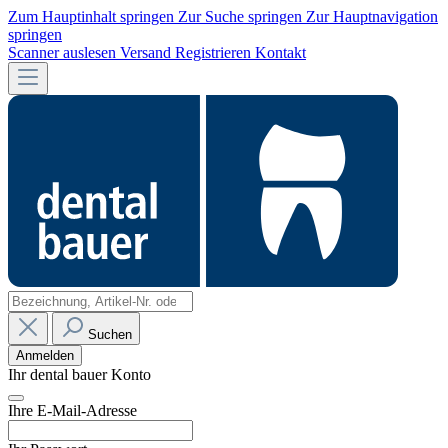
Zum Hauptinhalt springen
Zur Suche springen
Zur Hauptnavigation
springen
Scanner auslesen
Versand
Registrieren
Kontakt
Suchen
Anmelden
Ihr dental bauer Konto
Ihre E-Mail-Adresse