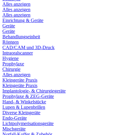
Alles anzeigen
Alles anzeigen
Alles anzeigen
Einrichtung & Geräte
Geräte
Geräte
Behandlungseinheit
Röntgen
CAD/CAM und 3D-Druck
Intraoralscanner
Hygiene
Prophylaxe
Chirurgie
Alles anzeigen
Kleingeräte Praxis
Kleingeräte Praxis
Implantologie- & Chirurgiegeräte
Prophylaxe & ZEG-Geräte
Hand- & Winkelstücke
Lupen & Lupenbrillen
Diverse Kleingeräte
Endo-Geräte
Lichtpolymerisationsgeräte
Mischgeräte
Notfall-Koffer & Zubehör