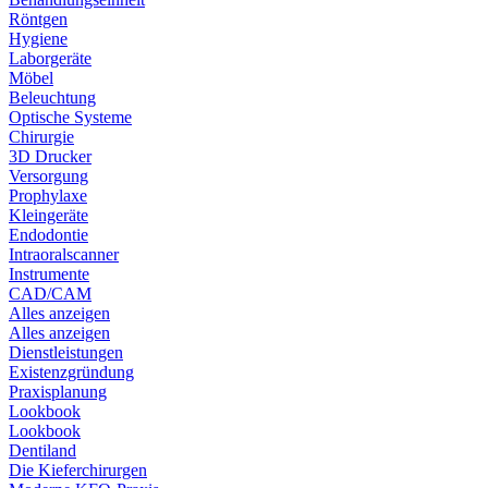
Röntgen
Hygiene
Laborgeräte
Möbel
Beleuchtung
Optische Systeme
Chirurgie
3D Drucker
Versorgung
Prophylaxe
Kleingeräte
Endodontie
Intraoralscanner
Instrumente
CAD/CAM
Alles anzeigen
Alles anzeigen
Dienstleistungen
Existenzgründung
Praxisplanung
Lookbook
Lookbook
Dentiland
Die Kieferchirurgen