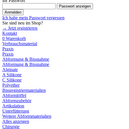
Ihr Passwort
Passwort anzeigen
Anmelden
Ich habe mein Passwort vergessen
Sie sind neu im Shop?
→ Jetzt registrieren
Kontakt
0
Warenkorb
Verbrauchsmaterial
Praxis
Praxis
Abformung & Bissnahme
Abformung & Bissnahme
Alginate
A Silikone
C Silikone
Polyether
Bissregistriermaterialien
Abformlöffel
Abformzubehör
Artikulation
Unterfütterung
Weitere Abformmaterialien
Alles anzeigen
Chirurgie