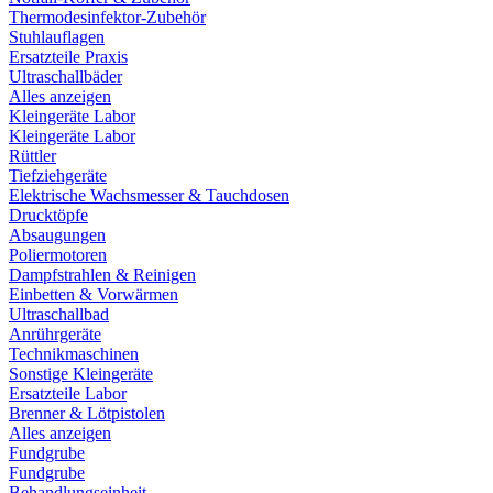
Thermodesinfektor-Zubehör
Stuhlauflagen
Ersatzteile Praxis
Ultraschallbäder
Alles anzeigen
Kleingeräte Labor
Kleingeräte Labor
Rüttler
Tiefziehgeräte
Elektrische Wachsmesser & Tauchdosen
Drucktöpfe
Absaugungen
Poliermotoren
Dampfstrahlen & Reinigen
Einbetten & Vorwärmen
Ultraschallbad
Anrührgeräte
Technikmaschinen
Sonstige Kleingeräte
Ersatzteile Labor
Brenner & Lötpistolen
Alles anzeigen
Fundgrube
Fundgrube
Behandlungseinheit