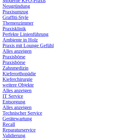
Moderne KFO-Praxis
Neugründung
Praxisumzug
Graffiti-Style
Themenzimmer
Praxisklinik
Perfekte Linienführung
Ambiente in Holz
Praxis mit Lounge Gefühl
Alles anzeigen
Praxisbörse
Praxisbörse
Zahnmedizin
Kieferorthopädie
Kieferchirurgie
weitere Objekte
Alles anzeigen
IT Service
Entsorgung
Alles anzeigen
Technischer Service
Gerätewartung
Recall
Reparaturservice
Validierung