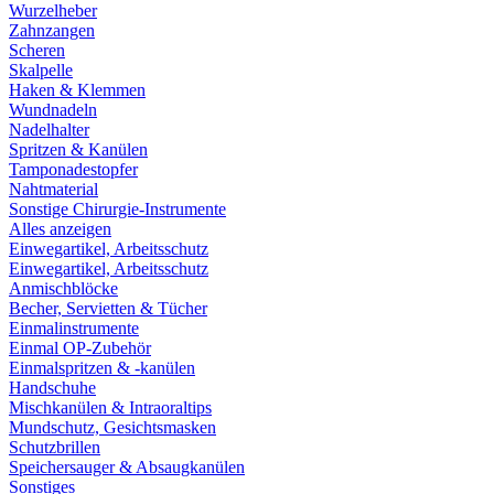
Wurzelheber
Zahnzangen
Scheren
Skalpelle
Haken & Klemmen
Wundnadeln
Nadelhalter
Spritzen & Kanülen
Tamponadestopfer
Nahtmaterial
Sonstige Chirurgie-Instrumente
Alles anzeigen
Einwegartikel, Arbeitsschutz
Einwegartikel, Arbeitsschutz
Anmischblöcke
Becher, Servietten & Tücher
Einmalinstrumente
Einmal OP-Zubehör
Einmalspritzen & -kanülen
Handschuhe
Mischkanülen & Intraoraltips
Mundschutz, Gesichtsmasken
Schutzbrillen
Speichersauger & Absaugkanülen
Sonstiges