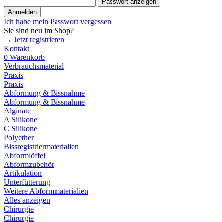
Passwort anzeigen
Anmelden
Ich habe mein Passwort vergessen
Sie sind neu im Shop?
→ Jetzt registrieren
Kontakt
0
Warenkorb
Verbrauchsmaterial
Praxis
Praxis
Abformung & Bissnahme
Abformung & Bissnahme
Alginate
A Silikone
C Silikone
Polyether
Bissregistriermaterialien
Abformlöffel
Abformzubehör
Artikulation
Unterfütterung
Weitere Abformmaterialien
Alles anzeigen
Chirurgie
Chirurgie