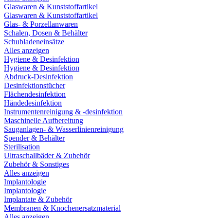
Glaswaren & Kunststoffartikel
Glaswaren & Kunststoffartikel
Glas- & Porzellanwaren
Schalen, Dosen & Behälter
Schubladeneinsätze
Alles anzeigen
Hygiene & Desinfektion
Hygiene & Desinfektion
Abdruck-Desinfektion
Desinfektionstücher
Flächendesinfektion
Händedesinfektion
Instrumentenreinigung & -desinfektion
Maschinelle Aufbereitung
Sauganlagen- & Wasserlinienreinigung
Spender & Behälter
Sterilisation
Ultraschallbäder & Zubehör
Zubehör & Sonstiges
Alles anzeigen
Implantologie
Implantologie
Implantate & Zubehör
Membranen & Knochenersatzmaterial
Alles anzeigen