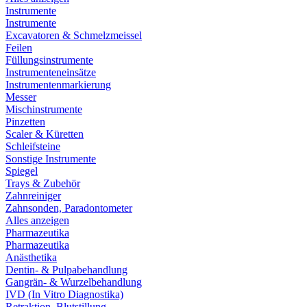
Instrumente
Instrumente
Excavatoren & Schmelzmeissel
Feilen
Füllungsinstrumente
Instrumenteneinsätze
Instrumentenmarkierung
Messer
Mischinstrumente
Pinzetten
Scaler & Küretten
Schleifsteine
Sonstige Instrumente
Spiegel
Trays & Zubehör
Zahnreiniger
Zahnsonden, Paradontometer
Alles anzeigen
Pharmazeutika
Pharmazeutika
Anästhetika
Dentin- & Pulpabehandlung
Gangrän- & Wurzelbehandlung
IVD (In Vitro Diagnostika)
Retraktion, Blutstillung