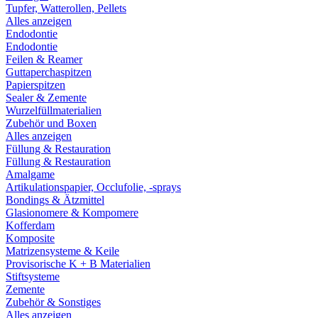
Tupfer, Watterollen, Pellets
Alles anzeigen
Endodontie
Endodontie
Feilen & Reamer
Guttaperchaspitzen
Papierspitzen
Sealer & Zemente
Wurzelfüllmaterialien
Zubehör und Boxen
Alles anzeigen
Füllung & Restauration
Füllung & Restauration
Amalgame
Artikulationspapier, Occlufolie, -sprays
Bondings & Ätzmittel
Glasionomere & Kompomere
Kofferdam
Komposite
Matrizensysteme & Keile
Provisorische K + B Materialien
Stiftsysteme
Zemente
Zubehör & Sonstiges
Alles anzeigen