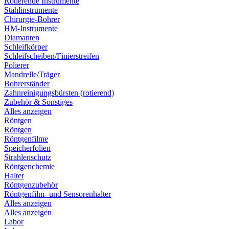
Rotierende Instrumente
Stahlinstrumente
Chirurgie-Bohrer
HM-Instrumente
Diamanten
Schleifkörper
Schleifscheiben/Finierstreifen
Polierer
Mandrelle/Träger
Bohrerständer
Zahnreinigungsbürsten (rotierend)
Zubehör & Sonstiges
Alles anzeigen
Röntgen
Röntgen
Röntgenfilme
Speicherfolien
Strahlenschutz
Röntgenchemie
Halter
Röntgenzubehör
Röntgenfilm- und Sensorenhalter
Alles anzeigen
Alles anzeigen
Labor