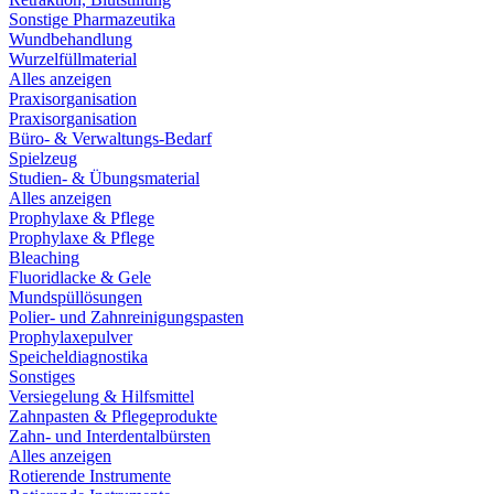
Sonstige Pharmazeutika
Wundbehandlung
Wurzelfüllmaterial
Alles anzeigen
Praxisorganisation
Praxisorganisation
Büro- & Verwaltungs-Bedarf
Spielzeug
Studien- & Übungsmaterial
Alles anzeigen
Prophylaxe & Pflege
Prophylaxe & Pflege
Bleaching
Fluoridlacke & Gele
Mundspüllösungen
Polier- und Zahnreinigungspasten
Prophylaxepulver
Speicheldiagnostika
Sonstiges
Versiegelung & Hilfsmittel
Zahnpasten & Pflegeprodukte
Zahn- und Interdentalbürsten
Alles anzeigen
Rotierende Instrumente