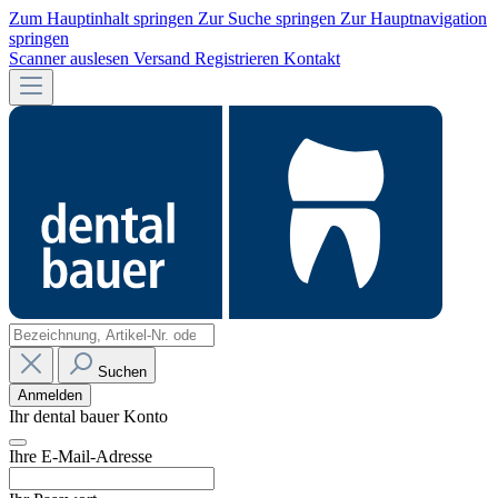
Zum Hauptinhalt springen
Zur Suche springen
Zur Hauptnavigation
springen
Scanner auslesen
Versand
Registrieren
Kontakt
Suchen
Anmelden
Ihr dental bauer Konto
Ihre E-Mail-Adresse