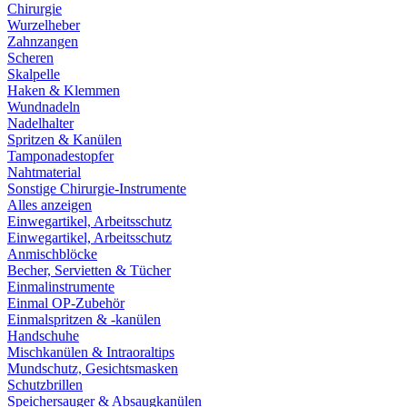
Chirurgie
Wurzelheber
Zahnzangen
Scheren
Skalpelle
Haken & Klemmen
Wundnadeln
Nadelhalter
Spritzen & Kanülen
Tamponadestopfer
Nahtmaterial
Sonstige Chirurgie-Instrumente
Alles anzeigen
Einwegartikel, Arbeitsschutz
Einwegartikel, Arbeitsschutz
Anmischblöcke
Becher, Servietten & Tücher
Einmalinstrumente
Einmal OP-Zubehör
Einmalspritzen & -kanülen
Handschuhe
Mischkanülen & Intraoraltips
Mundschutz, Gesichtsmasken
Schutzbrillen
Speichersauger & Absaugkanülen