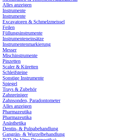
Alles anzeigen
Instrumente
Instrumente
Excavatoren & Schmelzmeissel
Feilen
Füllungsinstrumente
Instrumenteneinsätze
Instrumentenmarkierung
Messer
Mischinstrumente
Pinzetten
Scaler & Küretten
Schleifsteine
Sonstige Instrumente
Spiegel
Trays & Zubehör
Zahnreiniger
Zahnsonden, Paradontometer
Alles anzeigen
Pharmazeutika
Pharmazeutika
Anästhetika
Dentin- & Pulpabehandlung
Gangrän- & Wurzelbehandlung
IVD (In Vitro Diagnostika)