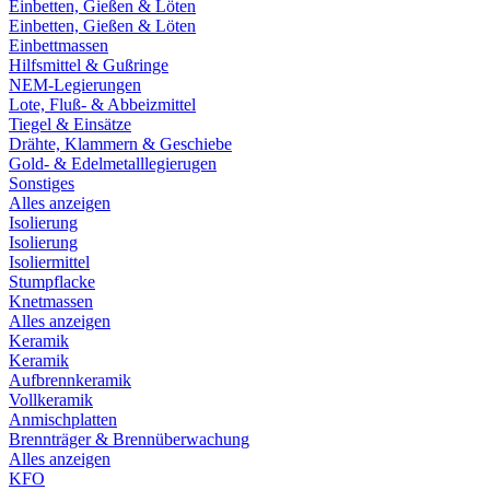
Einbetten, Gießen & Löten
Einbetten, Gießen & Löten
Einbettmassen
Hilfsmittel & Gußringe
NEM-Legierungen
Lote, Fluß- & Abbeizmittel
Tiegel & Einsätze
Drähte, Klammern & Geschiebe
Gold- & Edelmetalllegierugen
Sonstiges
Alles anzeigen
Isolierung
Isolierung
Isoliermittel
Stumpflacke
Knetmassen
Alles anzeigen
Keramik
Keramik
Aufbrennkeramik
Vollkeramik
Anmischplatten
Brennträger & Brennüberwachung
Alles anzeigen
KFO