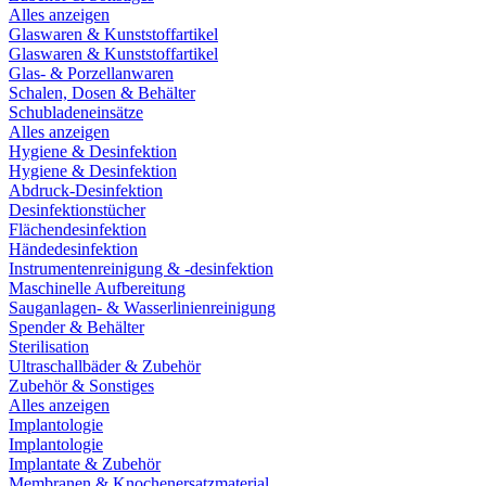
Alles anzeigen
Glaswaren & Kunststoffartikel
Glaswaren & Kunststoffartikel
Glas- & Porzellanwaren
Schalen, Dosen & Behälter
Schubladeneinsätze
Alles anzeigen
Hygiene & Desinfektion
Hygiene & Desinfektion
Abdruck-Desinfektion
Desinfektionstücher
Flächendesinfektion
Händedesinfektion
Instrumentenreinigung & -desinfektion
Maschinelle Aufbereitung
Sauganlagen- & Wasserlinienreinigung
Spender & Behälter
Sterilisation
Ultraschallbäder & Zubehör
Zubehör & Sonstiges
Alles anzeigen
Implantologie
Implantologie
Implantate & Zubehör
Membranen & Knochenersatzmaterial