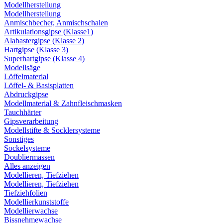
Modellherstellung
Modellherstellung
Anmischbecher, Anmischschalen
Artikulationsgipse (Klasse1)
Alabastergipse (Klasse 2)
Hartgipse (Klasse 3)
Superhartgipse (Klasse 4)
Modellsäge
Löffelmaterial
Löffel- & Basisplatten
Abdruckgipse
Modellmaterial & Zahnfleischmasken
Tauchhärter
Gipsverarbeitung
Modellstifte & Socklersysteme
Sonstiges
Sockelsysteme
Doubliermassen
Alles anzeigen
Modellieren, Tiefziehen
Modellieren, Tiefziehen
Tiefziehfolien
Modellierkunststoffe
Modellierwachse
Bissnehmewachse