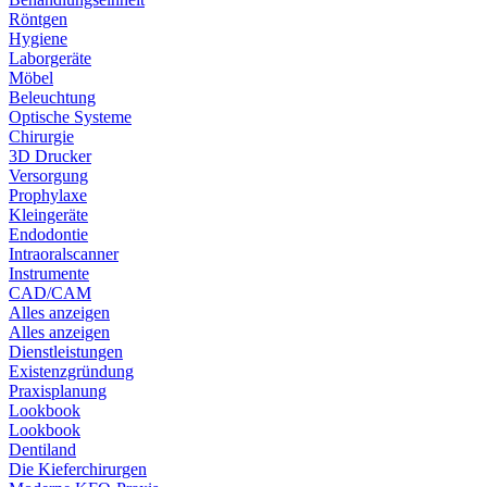
Röntgen
Hygiene
Laborgeräte
Möbel
Beleuchtung
Optische Systeme
Chirurgie
3D Drucker
Versorgung
Prophylaxe
Kleingeräte
Endodontie
Intraoralscanner
Instrumente
CAD/CAM
Alles anzeigen
Alles anzeigen
Dienstleistungen
Existenzgründung
Praxisplanung
Lookbook
Lookbook
Dentiland
Die Kieferchirurgen