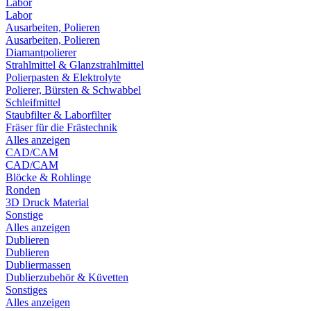
Labor
Labor
Ausarbeiten, Polieren
Ausarbeiten, Polieren
Diamantpolierer
Strahlmittel & Glanzstrahlmittel
Polierpasten & Elektrolyte
Polierer, Bürsten & Schwabbel
Schleifmittel
Staubfilter & Laborfilter
Fräser für die Frästechnik
Alles anzeigen
CAD/CAM
CAD/CAM
Blöcke & Rohlinge
Ronden
3D Druck Material
Sonstige
Alles anzeigen
Dublieren
Dublieren
Dubliermassen
Dublierzubehör & Küvetten
Sonstiges
Alles anzeigen