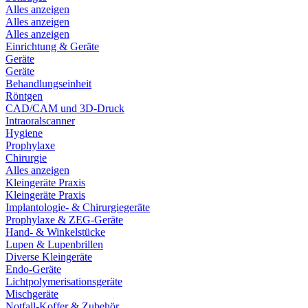
Alles anzeigen
Alles anzeigen
Alles anzeigen
Einrichtung & Geräte
Geräte
Geräte
Behandlungseinheit
Röntgen
CAD/CAM und 3D-Druck
Intraoralscanner
Hygiene
Prophylaxe
Chirurgie
Alles anzeigen
Kleingeräte Praxis
Kleingeräte Praxis
Implantologie- & Chirurgiegeräte
Prophylaxe & ZEG-Geräte
Hand- & Winkelstücke
Lupen & Lupenbrillen
Diverse Kleingeräte
Endo-Geräte
Lichtpolymerisationsgeräte
Mischgeräte
Notfall-Koffer & Zubehör