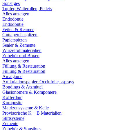
Sonstiges
Tupfer, Watterollen, Pellets
Alles anzeigen
Endodontie
Endodontie
Feilen & Reamer
Guttaperchaspitzen
Papierspitzen
Sealer & Zemente
Wurzelfüllmaterialien
Zubehör und Boxen
Alles anzeigen
Füllung & Restauration
Füllung & Restauration
Amalgame
Artikulationspapier, Occlufolie, -sprays
Bondings & Ätzmittel
Glasionomere & Kompomere
Kofferdam
Komposite
Matrizensysteme & Keile
Provisorische K + B Materialien
Stiftsysteme
Zemente
Zubehör & Sonstiges