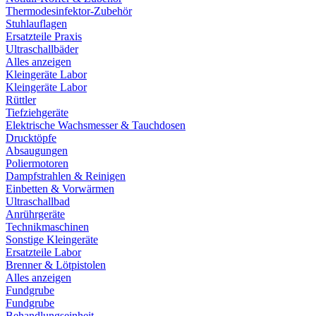
Thermodesinfektor-Zubehör
Stuhlauflagen
Ersatzteile Praxis
Ultraschallbäder
Alles anzeigen
Kleingeräte Labor
Kleingeräte Labor
Rüttler
Tiefziehgeräte
Elektrische Wachsmesser & Tauchdosen
Drucktöpfe
Absaugungen
Poliermotoren
Dampfstrahlen & Reinigen
Einbetten & Vorwärmen
Ultraschallbad
Anrührgeräte
Technikmaschinen
Sonstige Kleingeräte
Ersatzteile Labor
Brenner & Lötpistolen
Alles anzeigen
Fundgrube
Fundgrube
Behandlungseinheit