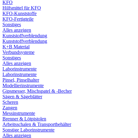
KFO
Hilfsmittel für KFO
KFO-Kunststoffe
KFO-Fertigteile
Sonstiges
Alles anzeigen
Kunststoffverblendung
Kunststoffverblendung
K+B Material
Verbundsysteme
Sonstiges
Alles anzeigen
Laborinstrumente
Laborinstrumente
Pinsel, Pinselhalter
Modellierinstrumente
Gipsmesser, Mischspatel & -Becher
Sägen & Sägeblätter
Scheren
Zangen
Messinstrumente
Brenner & Lötpistolen
Arbeitsschalen & Transportbehälter
Sonstige Laborinstrumente
Alles anzeigen