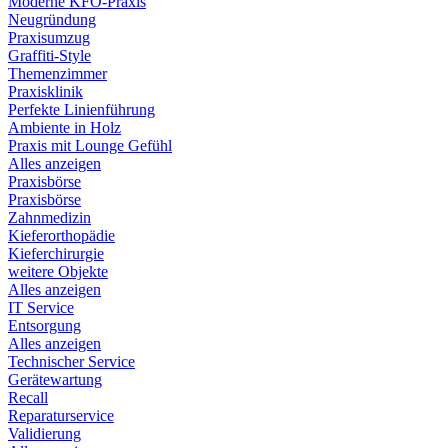
Moderne KFO-Praxis
Neugründung
Praxisumzug
Graffiti-Style
Themenzimmer
Praxisklinik
Perfekte Linienführung
Ambiente in Holz
Praxis mit Lounge Gefühl
Alles anzeigen
Praxisbörse
Praxisbörse
Zahnmedizin
Kieferorthopädie
Kieferchirurgie
weitere Objekte
Alles anzeigen
IT Service
Entsorgung
Alles anzeigen
Technischer Service
Gerätewartung
Recall
Reparaturservice
Validierung