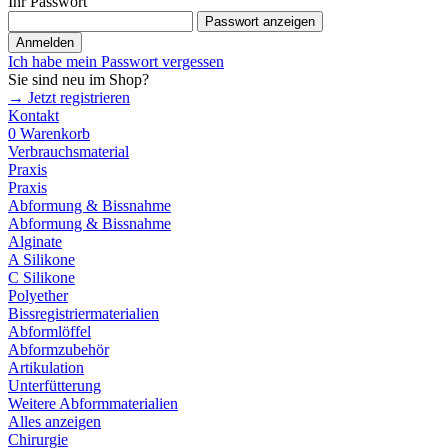
Ihr Passwort
Passwort anzeigen
Anmelden
Ich habe mein Passwort vergessen
Sie sind neu im Shop?
→ Jetzt registrieren
Kontakt
0
Warenkorb
Verbrauchsmaterial
Praxis
Praxis
Abformung & Bissnahme
Abformung & Bissnahme
Alginate
A Silikone
C Silikone
Polyether
Bissregistriermaterialien
Abformlöffel
Abformzubehör
Artikulation
Unterfütterung
Weitere Abformmaterialien
Alles anzeigen
Chirurgie