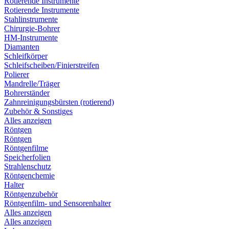
Rotierende Instrumente
Rotierende Instrumente
Stahlinstrumente
Chirurgie-Bohrer
HM-Instrumente
Diamanten
Schleifkörper
Schleifscheiben/Finierstreifen
Polierer
Mandrelle/Träger
Bohrerständer
Zahnreinigungsbürsten (rotierend)
Zubehör & Sonstiges
Alles anzeigen
Röntgen
Röntgen
Röntgenfilme
Speicherfolien
Strahlenschutz
Röntgenchemie
Halter
Röntgenzubehör
Röntgenfilm- und Sensorenhalter
Alles anzeigen
Alles anzeigen