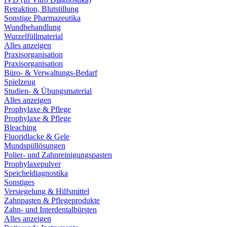
Retraktion, Blutstillung
Sonstige Pharmazeutika
Wundbehandlung
Wurzelfüllmaterial
Alles anzeigen
Praxisorganisation
Praxisorganisation
Büro- & Verwaltungs-Bedarf
Spielzeug
Studien- & Übungsmaterial
Alles anzeigen
Prophylaxe & Pflege
Prophylaxe & Pflege
Bleaching
Fluoridlacke & Gele
Mundspüllösungen
Polier- und Zahnreinigungspasten
Prophylaxepulver
Speicheldiagnostika
Sonstiges
Versiegelung & Hilfsmittel
Zahnpasten & Pflegeprodukte
Zahn- und Interdentalbürsten
Alles anzeigen