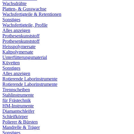
Wachsdrähte
Platten- & Gusswachse
Wachsfertigteile & Retentionen
Sonstiges
Wachsfertigteile, Profile
Alles anzeigen
Prothesenkunststoff
Prothesenkunststoff
Heisspolymersate
Kaltpolymersate
Unterfütterungsmaterial
Küvetten
Sonstiges
Alles anzeigen
Rotierende Laborinstrumente
Rotierende Laborinstrumente
Trennscheiben
Stahlinstrumente
für Frästechnik
HM-Instrumente
Diamantschleifer
Schleifkörper
Polierer & Bürsten
Mandrelle & Träger
Sonstiges