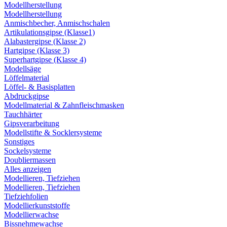
Modellherstellung
Modellherstellung
Anmischbecher, Anmischschalen
Artikulationsgipse (Klasse1)
Alabastergipse (Klasse 2)
Hartgipse (Klasse 3)
Superhartgipse (Klasse 4)
Modellsäge
Löffelmaterial
Löffel- & Basisplatten
Abdruckgipse
Modellmaterial & Zahnfleischmasken
Tauchhärter
Gipsverarbeitung
Modellstifte & Socklersysteme
Sonstiges
Sockelsysteme
Doubliermassen
Alles anzeigen
Modellieren, Tiefziehen
Modellieren, Tiefziehen
Tiefziehfolien
Modellierkunststoffe
Modellierwachse
Bissnehmewachse