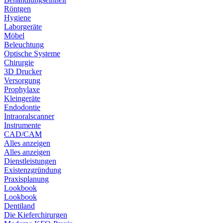
Röntgen
Hygiene
Laborgeräte
Möbel
Beleuchtung
Optische Systeme
Chirurgie
3D Drucker
Versorgung
Prophylaxe
Kleingeräte
Endodontie
Intraoralscanner
Instrumente
CAD/CAM
Alles anzeigen
Alles anzeigen
Dienstleistungen
Existenzgründung
Praxisplanung
Lookbook
Lookbook
Dentiland
Die Kieferchirurgen