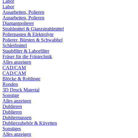
Labor
Labor
Ausarbeiten, Polieren
Ausarbeiten, Polieren
Diamantpolierer
Strahlmittel & Glanzstrahlmittel
Polierpasten & Elektrolyte
Polierer, Bürsten & Schwabbel
Schleifmittel
Staubfilter & Laborfilter
Fräser für die Frästechnik
Alles anzeigen
CAD/CAM
CAD/CAM
Blöcke & Rohlinge
Ronden
3D Druck Material
Sonstige
Alles anzeigen
Dublieren
Dublieren
Dubliermassen
Dublierzubehör & Küvetten
Sonstiges
Alles anzeigen