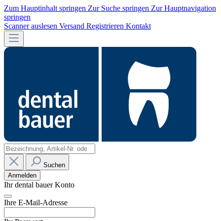
Zum Hauptinhalt springen
Zur Suche springen
Zur Hauptnavigation
springen
Scanner auslesen
Versand
Registrieren
Kontakt
Suchen
Anmelden
Ihr dental bauer Konto
Ihre E-Mail-Adresse