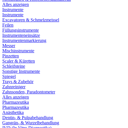
Alles anzeigen
Instrumente
Instrumente
Excavatoren & Schmelzmeissel
Feilen
Füllungsinstrumente
Instrumenteneinsätze
Instrumentenmarkierung
Messer
Mischinstrumente
Pinzetten
Scaler & Küretten
Schleifsteine
Sonstige Instrumente
Spiegel
Trays & Zubehör
Zahnreiniger
Zahnsonden, Paradontometer
Alles anzeigen
Pharmazeutika
Pharmazeutika
Anästhetika
Dentin- & Pulpabehandlung
Gangrän- & Wurzelbehandlung
IVD (In Vitro Diagnostika)