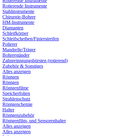
Rotierende Instrumente
Rotierende Instrumente
Stahlinstrumente
Chirurgie-Bohrer
HM-Instrumente
Diamanten
Schleifkörper
Schleifscheiben/Finierstreifen
Polierer
Mandrelle/Träger
Bohrerständer
Zahnreinigungsbürsten (rotierend)
Zubehör & Sonstiges
Alles anzeigen
Röntgen
Röntgen
Röntgenfilme
Speicherfolien
Strahlenschutz
Röntgenchemie
Halter
Röntgenzubehör
Röntgenfilm- und Sensorenhalter
Alles anzeigen
Alles anzeigen