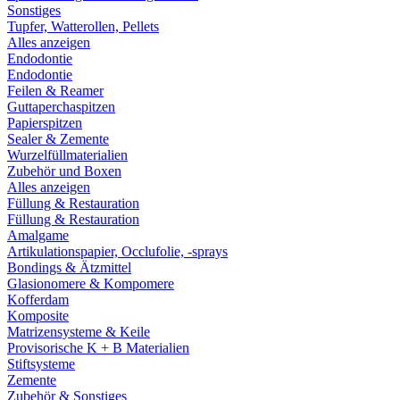
Sonstiges
Tupfer, Watterollen, Pellets
Alles anzeigen
Endodontie
Endodontie
Feilen & Reamer
Guttaperchaspitzen
Papierspitzen
Sealer & Zemente
Wurzelfüllmaterialien
Zubehör und Boxen
Alles anzeigen
Füllung & Restauration
Füllung & Restauration
Amalgame
Artikulationspapier, Occlufolie, -sprays
Bondings & Ätzmittel
Glasionomere & Kompomere
Kofferdam
Komposite
Matrizensysteme & Keile
Provisorische K + B Materialien
Stiftsysteme
Zemente
Zubehör & Sonstiges