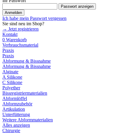
Ihr Passwort
Passwort anzeigen
Anmelden
Ich habe mein Passwort vergessen
Sie sind neu im Shop?
→ Jetzt registrieren
Kontakt
0
Warenkorb
Verbrauchsmaterial
Praxis
Praxis
Abformung & Bissnahme
Abformung & Bissnahme
Alginate
A Silikone
C Silikone
Polyether
Bissregistriermaterialien
Abformlöffel
Abformzubehör
Artikulation
Unterfütterung
Weitere Abformmaterialien
Alles anzeigen
Chirurgie