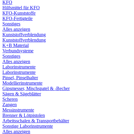
KFO
Hilfsmittel für KFO
KFO-Kunststoffe
KFO-Fertigteile
Sonstiges
Alles anzeigen
Kunststoffverblendung
Kunststoffverblendung
K+B Material
Verbundsysteme
Sonstiges
Alles anzeigen
Laborinstrumente
Laborinstrumente
Pinsel, Pinselhalter
Modellierinstrumente
Gipsmesser, Mischspatel & -Becher
Sägen & Sägeblätter
Scheren
Zangen
Messinstrumente
Brenner & Lötpistolen
Arbeitsschalen & Transportbehälter
Sonstige Laborinstrumente
Alles anzeigen