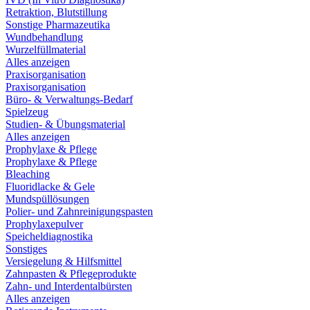
Retraktion, Blutstillung
Sonstige Pharmazeutika
Wundbehandlung
Wurzelfüllmaterial
Alles anzeigen
Praxisorganisation
Praxisorganisation
Büro- & Verwaltungs-Bedarf
Spielzeug
Studien- & Übungsmaterial
Alles anzeigen
Prophylaxe & Pflege
Prophylaxe & Pflege
Bleaching
Fluoridlacke & Gele
Mundspüllösungen
Polier- und Zahnreinigungspasten
Prophylaxepulver
Speicheldiagnostika
Sonstiges
Versiegelung & Hilfsmittel
Zahnpasten & Pflegeprodukte
Zahn- und Interdentalbürsten
Alles anzeigen