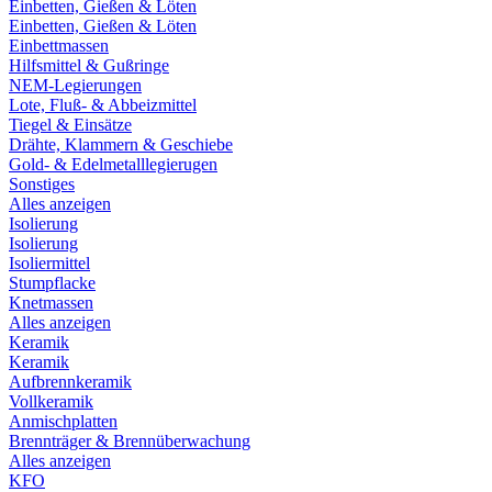
Einbetten, Gießen & Löten
Einbetten, Gießen & Löten
Einbettmassen
Hilfsmittel & Gußringe
NEM-Legierungen
Lote, Fluß- & Abbeizmittel
Tiegel & Einsätze
Drähte, Klammern & Geschiebe
Gold- & Edelmetalllegierugen
Sonstiges
Alles anzeigen
Isolierung
Isolierung
Isoliermittel
Stumpflacke
Knetmassen
Alles anzeigen
Keramik
Keramik
Aufbrennkeramik
Vollkeramik
Anmischplatten
Brennträger & Brennüberwachung
Alles anzeigen
KFO