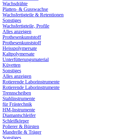
Wachsdrähte
Platten- & Gusswachse
Wachsfertigteile & Retentionen
Sonstiges
Wachsfertigteile, Profile
Alles anzeigen
Prothesenkunststoff
Prothesenkunststoff
Heisspolymersate
Kaltpolymersate
Unterfütterungsmaterial
Küvetten
Sonstiges
Alles anzeigen
Rotierende Laborinstrumente
Rotierende Laborinstrumente
Trennscheiben
Stahlinstrumente
für Frästechnik
HM-Instrumente
Diamantschleifer
Schleifkörper
Polierer & Bürsten
Mandrelle & Träger
Sonstiges