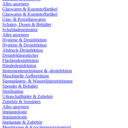
Alles anzeigen
Glaswaren & Kunststoffartikel
Glaswaren & Kunststoffartikel
Glas- & Porzellanwaren
Schalen, Dosen & Behälter
Schubladeneinsätze
Alles anzeigen
Hygiene & Desinfektion
Hygiene & Desinfektion
Abdruck-Desinfektion
Desinfektionstücher
Flächendesinfektion
Händedesinfektion
Instrumentenreinigung & -desinfektion
Maschinelle Aufbereitung
Sauganlagen- & Wasserlinienreinigung
Spender & Behälter
Sterilisation
Ultraschallbäder & Zubehör
Zubehör & Sonstiges
Alles anzeigen
Implantologie
Implantologie
Implantate & Zubehör
Membranen & Knochenersatzmaterial