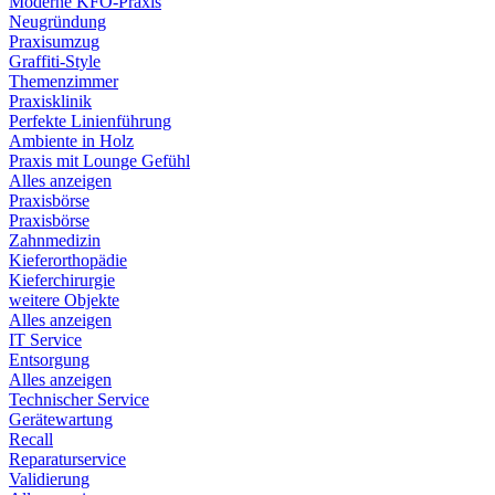
Moderne KFO-Praxis
Neugründung
Praxisumzug
Graffiti-Style
Themenzimmer
Praxisklinik
Perfekte Linienführung
Ambiente in Holz
Praxis mit Lounge Gefühl
Alles anzeigen
Praxisbörse
Praxisbörse
Zahnmedizin
Kieferorthopädie
Kieferchirurgie
weitere Objekte
Alles anzeigen
IT Service
Entsorgung
Alles anzeigen
Technischer Service
Gerätewartung
Recall
Reparaturservice
Validierung