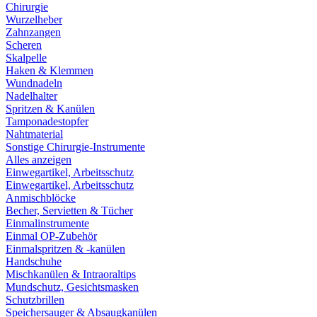
Chirurgie
Wurzelheber
Zahnzangen
Scheren
Skalpelle
Haken & Klemmen
Wundnadeln
Nadelhalter
Spritzen & Kanülen
Tamponadestopfer
Nahtmaterial
Sonstige Chirurgie-Instrumente
Alles anzeigen
Einwegartikel, Arbeitsschutz
Einwegartikel, Arbeitsschutz
Anmischblöcke
Becher, Servietten & Tücher
Einmalinstrumente
Einmal OP-Zubehör
Einmalspritzen & -kanülen
Handschuhe
Mischkanülen & Intraoraltips
Mundschutz, Gesichtsmasken
Schutzbrillen
Speichersauger & Absaugkanülen