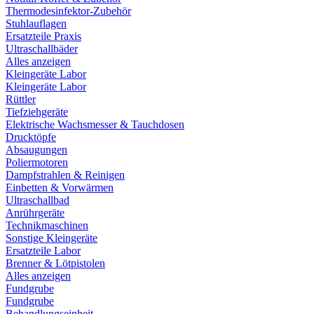
Thermodesinfektor-Zubehör
Stuhlauflagen
Ersatzteile Praxis
Ultraschallbäder
Alles anzeigen
Kleingeräte Labor
Kleingeräte Labor
Rüttler
Tiefziehgeräte
Elektrische Wachsmesser & Tauchdosen
Drucktöpfe
Absaugungen
Poliermotoren
Dampfstrahlen & Reinigen
Einbetten & Vorwärmen
Ultraschallbad
Anrührgeräte
Technikmaschinen
Sonstige Kleingeräte
Ersatzteile Labor
Brenner & Lötpistolen
Alles anzeigen
Fundgrube
Fundgrube
Behandlungseinheit