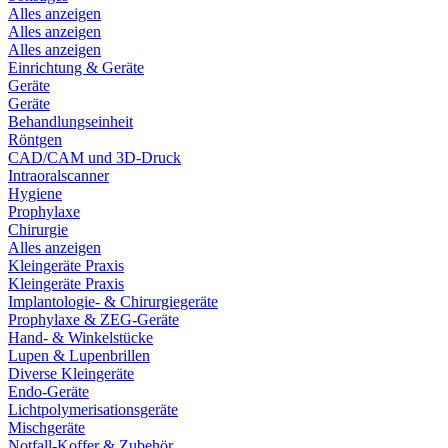
Alles anzeigen
Alles anzeigen
Alles anzeigen
Einrichtung & Geräte
Geräte
Geräte
Behandlungseinheit
Röntgen
CAD/CAM und 3D-Druck
Intraoralscanner
Hygiene
Prophylaxe
Chirurgie
Alles anzeigen
Kleingeräte Praxis
Kleingeräte Praxis
Implantologie- & Chirurgiegeräte
Prophylaxe & ZEG-Geräte
Hand- & Winkelstücke
Lupen & Lupenbrillen
Diverse Kleingeräte
Endo-Geräte
Lichtpolymerisationsgeräte
Mischgeräte
Notfall-Koffer & Zubehör