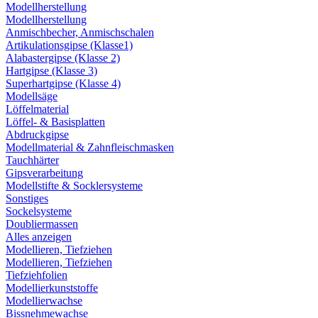
Modellherstellung
Modellherstellung
Anmischbecher, Anmischschalen
Artikulationsgipse (Klasse1)
Alabastergipse (Klasse 2)
Hartgipse (Klasse 3)
Superhartgipse (Klasse 4)
Modellsäge
Löffelmaterial
Löffel- & Basisplatten
Abdruckgipse
Modellmaterial & Zahnfleischmasken
Tauchhärter
Gipsverarbeitung
Modellstifte & Socklersysteme
Sonstiges
Sockelsysteme
Doubliermassen
Alles anzeigen
Modellieren, Tiefziehen
Modellieren, Tiefziehen
Tiefziehfolien
Modellierkunststoffe
Modellierwachse
Bissnehmewachse