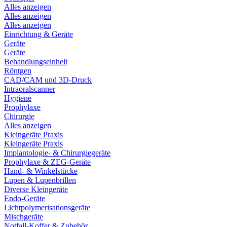
Alles anzeigen
Alles anzeigen
Alles anzeigen
Einrichtung & Geräte
Geräte
Geräte
Behandlungseinheit
Röntgen
CAD/CAM und 3D-Druck
Intraoralscanner
Hygiene
Prophylaxe
Chirurgie
Alles anzeigen
Kleingeräte Praxis
Kleingeräte Praxis
Implantologie- & Chirurgiegeräte
Prophylaxe & ZEG-Geräte
Hand- & Winkelstücke
Lupen & Lupenbrillen
Diverse Kleingeräte
Endo-Geräte
Lichtpolymerisationsgeräte
Mischgeräte
Notfall-Koffer & Zubehör