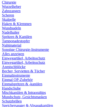
Chirurgie
Wurzelheber
Zahnzangen
Scheren
Skalpelle
Haken & Klemmen
Wundnadeln
Nadelhalter
Spritzen & Kanülen
Tamponadestopfer
Nahtmaterial
Sonstige Chirurgie-Instrumente
Alles anzeigen
Einwegartikel, Arbeitsschutz
Einwegartikel, Arbeitsschutz
Anmischblöcke
Becher, Servietten & Tücher
Einmalinstrumente
Einmal OP-Zubehör
Einmalspritzen & -kanülen
Handschuhe
Mischkanülen & Intraoraltips
Mundschutz, Gesichtsmasken
Schutzbrillen
Speichersauger & Absaugkanülen