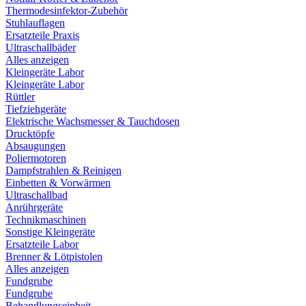
Thermodesinfektor-Zubehör
Stuhlauflagen
Ersatzteile Praxis
Ultraschallbäder
Alles anzeigen
Kleingeräte Labor
Kleingeräte Labor
Rüttler
Tiefziehgeräte
Elektrische Wachsmesser & Tauchdosen
Drucktöpfe
Absaugungen
Poliermotoren
Dampfstrahlen & Reinigen
Einbetten & Vorwärmen
Ultraschallbad
Anrührgeräte
Technikmaschinen
Sonstige Kleingeräte
Ersatzteile Labor
Brenner & Lötpistolen
Alles anzeigen
Fundgrube
Fundgrube
Behandlungseinheit