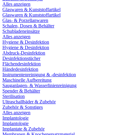
Alles anzeigen
Glaswaren & Kunststoffartikel
Glaswaren & Kunststoffartikel
Glas- & Porzellanwaren
Schalen, Dosen & Behälter
Schubladeneinsätze
Alles anzeigen
Hygiene & Desinfektion
Hygiene & Desinfektion
Abdruck-Desinfektion
Desinfektionstücher
Flächendesinfektion
Händedesinfektion
Instrumentenreinigung & -desinfektion
Maschinelle Aufbereitung
Sauganlagen- & Wasserlinienreinigung
Spender & Behälter
Sterilisation
Ultraschallbäder & Zubehör
Zubehör & Sonstiges
Alles anzeigen
Implantologie
Implantologie
Implantate & Zubehör
Membranen & Knochenersatzmaterial