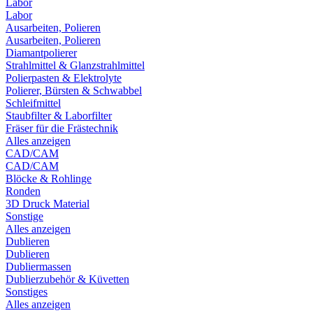
Labor
Labor
Ausarbeiten, Polieren
Ausarbeiten, Polieren
Diamantpolierer
Strahlmittel & Glanzstrahlmittel
Polierpasten & Elektrolyte
Polierer, Bürsten & Schwabbel
Schleifmittel
Staubfilter & Laborfilter
Fräser für die Frästechnik
Alles anzeigen
CAD/CAM
CAD/CAM
Blöcke & Rohlinge
Ronden
3D Druck Material
Sonstige
Alles anzeigen
Dublieren
Dublieren
Dubliermassen
Dublierzubehör & Küvetten
Sonstiges
Alles anzeigen