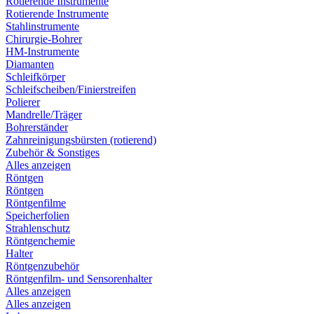
Rotierende Instrumente
Rotierende Instrumente
Stahlinstrumente
Chirurgie-Bohrer
HM-Instrumente
Diamanten
Schleifkörper
Schleifscheiben/Finierstreifen
Polierer
Mandrelle/Träger
Bohrerständer
Zahnreinigungsbürsten (rotierend)
Zubehör & Sonstiges
Alles anzeigen
Röntgen
Röntgen
Röntgenfilme
Speicherfolien
Strahlenschutz
Röntgenchemie
Halter
Röntgenzubehör
Röntgenfilm- und Sensorenhalter
Alles anzeigen
Alles anzeigen