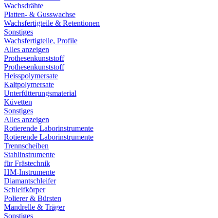
Wachsdrähte
Platten- & Gusswachse
Wachsfertigteile & Retentionen
Sonstiges
Wachsfertigteile, Profile
Alles anzeigen
Prothesenkunststoff
Prothesenkunststoff
Heisspolymersate
Kaltpolymersate
Unterfütterungsmaterial
Küvetten
Sonstiges
Alles anzeigen
Rotierende Laborinstrumente
Rotierende Laborinstrumente
Trennscheiben
Stahlinstrumente
für Frästechnik
HM-Instrumente
Diamantschleifer
Schleifkörper
Polierer & Bürsten
Mandrelle & Träger
Sonstiges