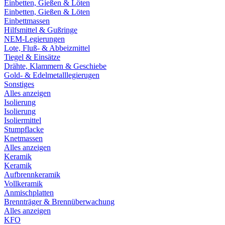
Einbetten, Gießen & Löten
Einbetten, Gießen & Löten
Einbettmassen
Hilfsmittel & Gußringe
NEM-Legierungen
Lote, Fluß- & Abbeizmittel
Tiegel & Einsätze
Drähte, Klammern & Geschiebe
Gold- & Edelmetalllegierugen
Sonstiges
Alles anzeigen
Isolierung
Isolierung
Isoliermittel
Stumpflacke
Knetmassen
Alles anzeigen
Keramik
Keramik
Aufbrennkeramik
Vollkeramik
Anmischplatten
Brennträger & Brennüberwachung
Alles anzeigen
KFO