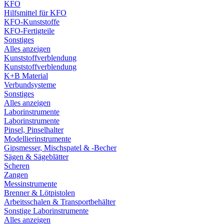
KFO
Hilfsmittel für KFO
KFO-Kunststoffe
KFO-Fertigteile
Sonstiges
Alles anzeigen
Kunststoffverblendung
Kunststoffverblendung
K+B Material
Verbundsysteme
Sonstiges
Alles anzeigen
Laborinstrumente
Laborinstrumente
Pinsel, Pinselhalter
Modellierinstrumente
Gipsmesser, Mischspatel & -Becher
Sägen & Sägeblätter
Scheren
Zangen
Messinstrumente
Brenner & Lötpistolen
Arbeitsschalen & Transportbehälter
Sonstige Laborinstrumente
Alles anzeigen