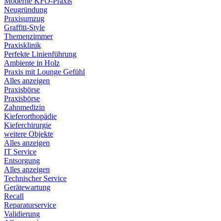
Moderne KFO-Praxis
Neugründung
Praxisumzug
Graffiti-Style
Themenzimmer
Praxisklinik
Perfekte Linienführung
Ambiente in Holz
Praxis mit Lounge Gefühl
Alles anzeigen
Praxisbörse
Praxisbörse
Zahnmedizin
Kieferorthopädie
Kieferchirurgie
weitere Objekte
Alles anzeigen
IT Service
Entsorgung
Alles anzeigen
Technischer Service
Gerätewartung
Recall
Reparaturservice
Validierung