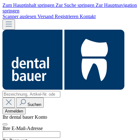
Zum Hauptinhalt springen
Zur Suche springen
Zur Hauptnavigation
springen
Scanner auslesen
Versand
Registrieren
Kontakt
Suchen
Anmelden
Ihr dental bauer Konto
Ihre E-Mail-Adresse