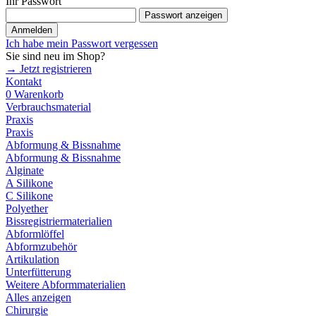
Ihr Passwort
Passwort anzeigen
Anmelden
Ich habe mein Passwort vergessen
Sie sind neu im Shop?
→ Jetzt registrieren
Kontakt
0
Warenkorb
Verbrauchsmaterial
Praxis
Praxis
Abformung & Bissnahme
Abformung & Bissnahme
Alginate
A Silikone
C Silikone
Polyether
Bissregistriermaterialien
Abformlöffel
Abformzubehör
Artikulation
Unterfütterung
Weitere Abformmaterialien
Alles anzeigen
Chirurgie