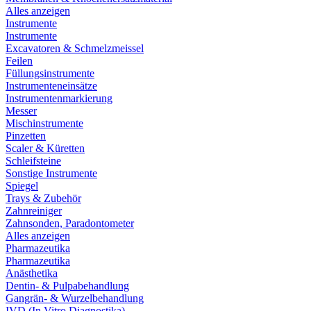
Alles anzeigen
Instrumente
Instrumente
Excavatoren & Schmelzmeissel
Feilen
Füllungsinstrumente
Instrumenteneinsätze
Instrumentenmarkierung
Messer
Mischinstrumente
Pinzetten
Scaler & Küretten
Schleifsteine
Sonstige Instrumente
Spiegel
Trays & Zubehör
Zahnreiniger
Zahnsonden, Paradontometer
Alles anzeigen
Pharmazeutika
Pharmazeutika
Anästhetika
Dentin- & Pulpabehandlung
Gangrän- & Wurzelbehandlung
IVD (In Vitro Diagnostika)