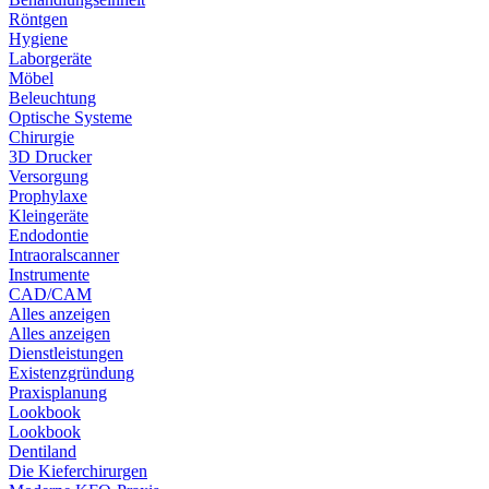
Röntgen
Hygiene
Laborgeräte
Möbel
Beleuchtung
Optische Systeme
Chirurgie
3D Drucker
Versorgung
Prophylaxe
Kleingeräte
Endodontie
Intraoralscanner
Instrumente
CAD/CAM
Alles anzeigen
Alles anzeigen
Dienstleistungen
Existenzgründung
Praxisplanung
Lookbook
Lookbook
Dentiland
Die Kieferchirurgen