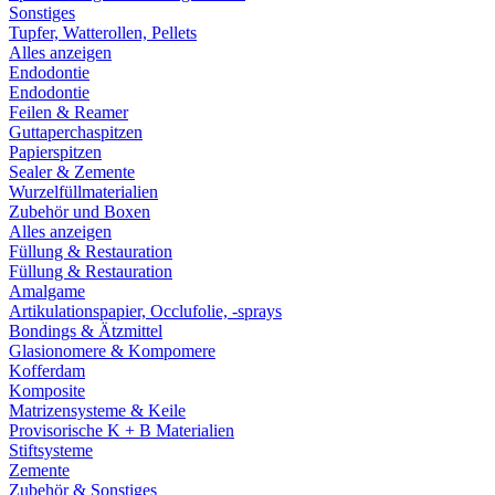
Sonstiges
Tupfer, Watterollen, Pellets
Alles anzeigen
Endodontie
Endodontie
Feilen & Reamer
Guttaperchaspitzen
Papierspitzen
Sealer & Zemente
Wurzelfüllmaterialien
Zubehör und Boxen
Alles anzeigen
Füllung & Restauration
Füllung & Restauration
Amalgame
Artikulationspapier, Occlufolie, -sprays
Bondings & Ätzmittel
Glasionomere & Kompomere
Kofferdam
Komposite
Matrizensysteme & Keile
Provisorische K + B Materialien
Stiftsysteme
Zemente
Zubehör & Sonstiges