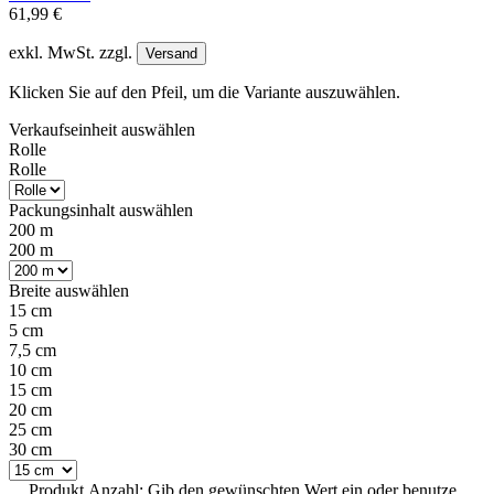
61,99 €
exkl. MwSt. zzgl.
Versand
Klicken Sie auf den Pfeil, um die Variante auszuwählen.
Verkaufseinheit
auswählen
Rolle
Rolle
Packungsinhalt
auswählen
200 m
200 m
Breite
auswählen
15 cm
5 cm
7,5 cm
10 cm
15 cm
20 cm
25 cm
30 cm
Produkt Anzahl: Gib den gewünschten Wert ein oder benutze