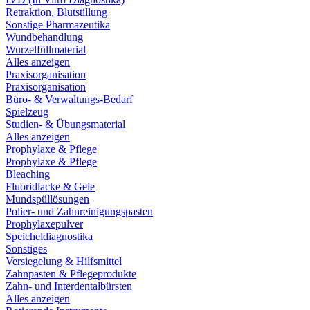
Retraktion, Blutstillung
Sonstige Pharmazeutika
Wundbehandlung
Wurzelfüllmaterial
Alles anzeigen
Praxisorganisation
Praxisorganisation
Büro- & Verwaltungs-Bedarf
Spielzeug
Studien- & Übungsmaterial
Alles anzeigen
Prophylaxe & Pflege
Prophylaxe & Pflege
Bleaching
Fluoridlacke & Gele
Mundspüllösungen
Polier- und Zahnreinigungspasten
Prophylaxepulver
Speicheldiagnostika
Sonstiges
Versiegelung & Hilfsmittel
Zahnpasten & Pflegeprodukte
Zahn- und Interdentalbürsten
Alles anzeigen