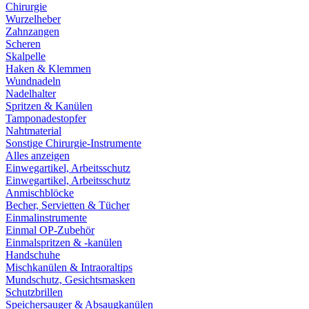
Chirurgie
Wurzelheber
Zahnzangen
Scheren
Skalpelle
Haken & Klemmen
Wundnadeln
Nadelhalter
Spritzen & Kanülen
Tamponadestopfer
Nahtmaterial
Sonstige Chirurgie-Instrumente
Alles anzeigen
Einwegartikel, Arbeitsschutz
Einwegartikel, Arbeitsschutz
Anmischblöcke
Becher, Servietten & Tücher
Einmalinstrumente
Einmal OP-Zubehör
Einmalspritzen & -kanülen
Handschuhe
Mischkanülen & Intraoraltips
Mundschutz, Gesichtsmasken
Schutzbrillen
Speichersauger & Absaugkanülen