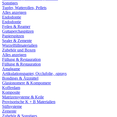
Sonstiges
Tupfer, Watterollen, Pellets
Alles anzeigen
Endodontie
Endodontie
Feilen & Reamer
Guttaperchaspitzen
Papierspitzen
Sealer & Zemente
Wurzelfüllmaterialien
Zubehör und Boxen
Alles anzeigen
Füllung & Restauration
Füllung & Restauration
Amalgame
Artikulationspapier, Occlufolie, -sprays
Bondings & Ätzmittel
Glasionomere & Kompomere
Kofferdam
Komposite
Matrizensysteme & Keile
Provisorische K + B Materialien
Stiftsysteme
Zemente
Zubehör & Sonstiges