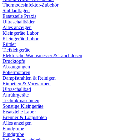
Thermodesinfektor-Zubehör
Stuhlauflagen
Ersatzteile Praxis
Ultraschallbäder
Alles anzeigen
Kleingeräte Labor
Kleingeräte Labor
Rüttler
Tiefziehgeräte
Elektrische Wachsmesser & Tauchdosen
Drucktöpfe
Absaugungen
Poliermotoren
Dampfstrahlen & Reinigen
Einbetten & Vorwärmen
Ultraschallbad
Anrührgeräte
Technikmaschinen
Sonstige Kleingeräte
Ersatzteile Labor
Brenner & Lötpistolen
Alles anzeigen
Fundgrube
Fundgrube
Behandlungseinheit