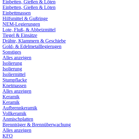
Einbetten, Gießen & Löten
Einbetten, Gießen & Löten
Einbettmassen
Hilfsmittel & Gußringe
NEM-Legierungen
Lote, Fluß- & Abbeizmittel
Tiegel & Einsätze
Drähte, Klammern & Geschiebe
Gold- & Edelmetalllegierugen
Sonstiges
Alles anzeigen
Isolierung
Isolierung
Isoliermittel
Stumpflacke
Knetmassen
Alles anzeigen
Keramik
Keramik
Aufbrennkeramik
Vollkeramik
Anmischplatten
Brennträger & Brennüberwachung
Alles anzeigen
KFO