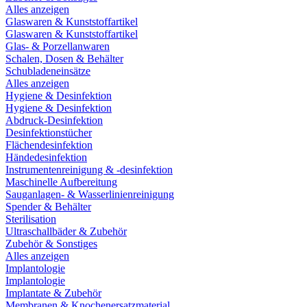
Alles anzeigen
Glaswaren & Kunststoffartikel
Glaswaren & Kunststoffartikel
Glas- & Porzellanwaren
Schalen, Dosen & Behälter
Schubladeneinsätze
Alles anzeigen
Hygiene & Desinfektion
Hygiene & Desinfektion
Abdruck-Desinfektion
Desinfektionstücher
Flächendesinfektion
Händedesinfektion
Instrumentenreinigung & -desinfektion
Maschinelle Aufbereitung
Sauganlagen- & Wasserlinienreinigung
Spender & Behälter
Sterilisation
Ultraschallbäder & Zubehör
Zubehör & Sonstiges
Alles anzeigen
Implantologie
Implantologie
Implantate & Zubehör
Membranen & Knochenersatzmaterial