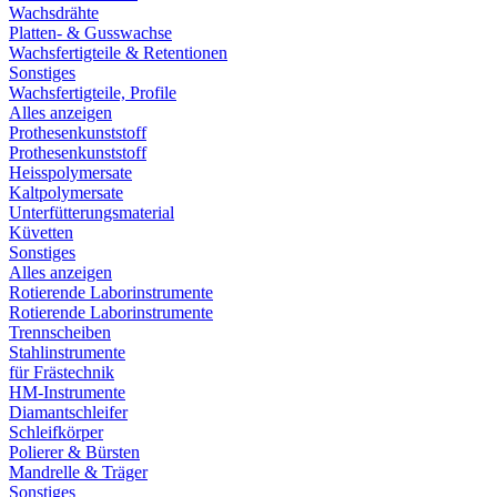
Wachsdrähte
Platten- & Gusswachse
Wachsfertigteile & Retentionen
Sonstiges
Wachsfertigteile, Profile
Alles anzeigen
Prothesenkunststoff
Prothesenkunststoff
Heisspolymersate
Kaltpolymersate
Unterfütterungsmaterial
Küvetten
Sonstiges
Alles anzeigen
Rotierende Laborinstrumente
Rotierende Laborinstrumente
Trennscheiben
Stahlinstrumente
für Frästechnik
HM-Instrumente
Diamantschleifer
Schleifkörper
Polierer & Bürsten
Mandrelle & Träger
Sonstiges