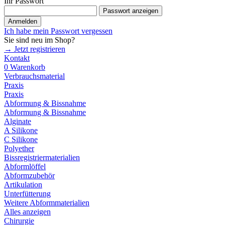
Ihr Passwort
Passwort anzeigen
Anmelden
Ich habe mein Passwort vergessen
Sie sind neu im Shop?
→ Jetzt registrieren
Kontakt
0
Warenkorb
Verbrauchsmaterial
Praxis
Praxis
Abformung & Bissnahme
Abformung & Bissnahme
Alginate
A Silikone
C Silikone
Polyether
Bissregistriermaterialien
Abformlöffel
Abformzubehör
Artikulation
Unterfütterung
Weitere Abformmaterialien
Alles anzeigen
Chirurgie