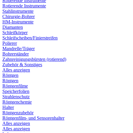
Rotierende Instrumente
Rotierende Instrumente
Stahlinstrumente
Chirurgie-Bohrer
HM-Instrumente
Diamanten
Schleifkörper
Schleifscheiben/Finierstreifen
Polierer
Mandrelle/Träger
Bohrerständer
Zahnreinigungsbürsten (rotierend)
Zubehör & Sonstiges
Alles anzeigen
Röntgen
Röntgen
Röntgenfilme
Speicherfolien
Strahlenschutz
Röntgenchemie
Halter
Röntgenzubehör
Röntgenfilm- und Sensorenhalter
Alles anzeigen
Alles anzeigen