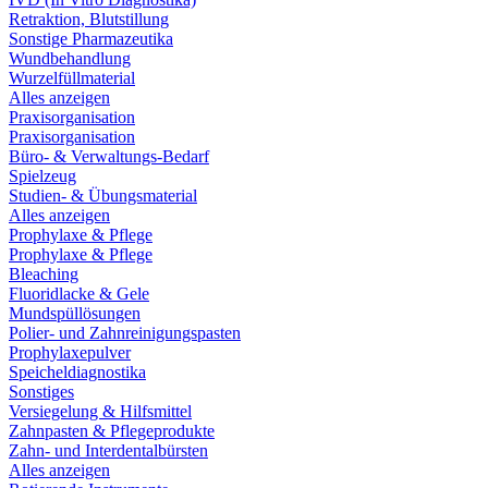
Retraktion, Blutstillung
Sonstige Pharmazeutika
Wundbehandlung
Wurzelfüllmaterial
Alles anzeigen
Praxisorganisation
Praxisorganisation
Büro- & Verwaltungs-Bedarf
Spielzeug
Studien- & Übungsmaterial
Alles anzeigen
Prophylaxe & Pflege
Prophylaxe & Pflege
Bleaching
Fluoridlacke & Gele
Mundspüllösungen
Polier- und Zahnreinigungspasten
Prophylaxepulver
Speicheldiagnostika
Sonstiges
Versiegelung & Hilfsmittel
Zahnpasten & Pflegeprodukte
Zahn- und Interdentalbürsten
Alles anzeigen