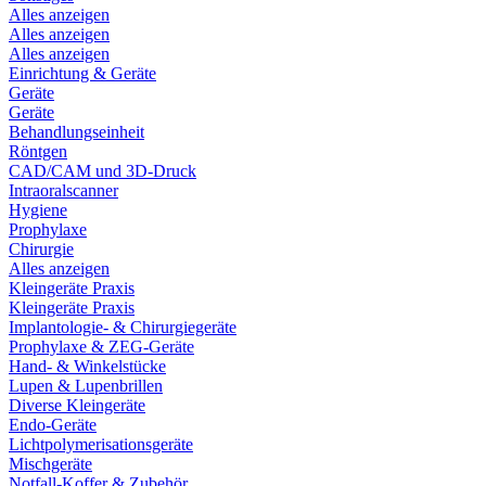
Alles anzeigen
Alles anzeigen
Alles anzeigen
Einrichtung & Geräte
Geräte
Geräte
Behandlungseinheit
Röntgen
CAD/CAM und 3D-Druck
Intraoralscanner
Hygiene
Prophylaxe
Chirurgie
Alles anzeigen
Kleingeräte Praxis
Kleingeräte Praxis
Implantologie- & Chirurgiegeräte
Prophylaxe & ZEG-Geräte
Hand- & Winkelstücke
Lupen & Lupenbrillen
Diverse Kleingeräte
Endo-Geräte
Lichtpolymerisationsgeräte
Mischgeräte
Notfall-Koffer & Zubehör