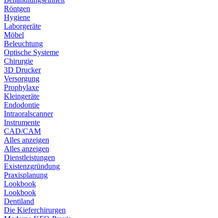
Röntgen
Hygiene
Laborgeräte
Möbel
Beleuchtung
Optische Systeme
Chirurgie
3D Drucker
Versorgung
Prophylaxe
Kleingeräte
Endodontie
Intraoralscanner
Instrumente
CAD/CAM
Alles anzeigen
Alles anzeigen
Dienstleistungen
Existenzgründung
Praxisplanung
Lookbook
Lookbook
Dentiland
Die Kieferchirurgen