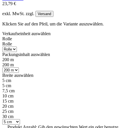
23,79 €
exkl. MwSt. zzgl.
Versand
Klicken Sie auf den Pfeil, um die Variante auszuwählen.
Verkaufseinheit
auswählen
Rolle
Rolle
Packungsinhalt
auswählen
200 m
200 m
Breite
auswählen
5 cm
5 cm
7,5 cm
10 cm
15 cm
20 cm
25 cm
30 cm
Produkt Anzahl: Gib den gewünschten Wert ein oder benutze