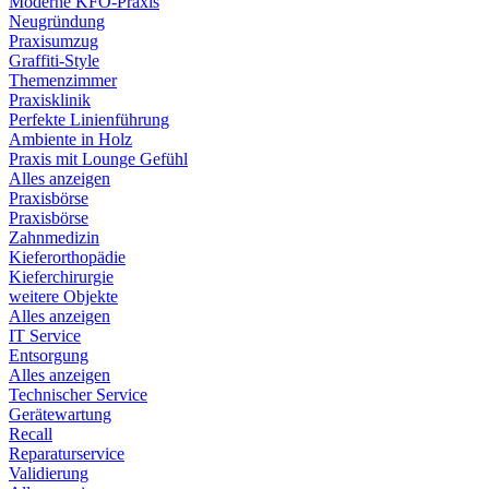
Moderne KFO-Praxis
Neugründung
Praxisumzug
Graffiti-Style
Themenzimmer
Praxisklinik
Perfekte Linienführung
Ambiente in Holz
Praxis mit Lounge Gefühl
Alles anzeigen
Praxisbörse
Praxisbörse
Zahnmedizin
Kieferorthopädie
Kieferchirurgie
weitere Objekte
Alles anzeigen
IT Service
Entsorgung
Alles anzeigen
Technischer Service
Gerätewartung
Recall
Reparaturservice
Validierung