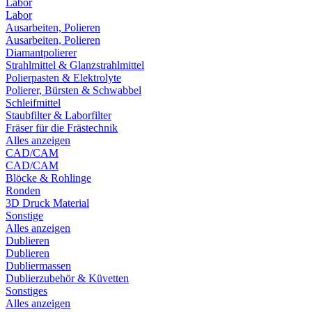
Labor
Labor
Ausarbeiten, Polieren
Ausarbeiten, Polieren
Diamantpolierer
Strahlmittel & Glanzstrahlmittel
Polierpasten & Elektrolyte
Polierer, Bürsten & Schwabbel
Schleifmittel
Staubfilter & Laborfilter
Fräser für die Frästechnik
Alles anzeigen
CAD/CAM
CAD/CAM
Blöcke & Rohlinge
Ronden
3D Druck Material
Sonstige
Alles anzeigen
Dublieren
Dublieren
Dubliermassen
Dublierzubehör & Küvetten
Sonstiges
Alles anzeigen