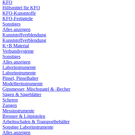
KFO
Hilfsmittel für KFO
KFO-Kunststoffe
KFO-Fertigteile
Sonstiges
Alles anzeigen
Kunststoffverblendung
Kunststoffverblendung
K+B Material
Verbundsysteme
Sonstiges
Alles anzeigen
Laborinstrumente
Laborinstrumente
Pinsel, Pinselhalter
Modellierinstrumente
Gipsmesser, Mischspatel & -Becher
Sägen & Sägeblätter
Scheren
Zangen
Messinstrumente
Brenner & Lötpistolen
Arbeitsschalen & Transportbehälter
Sonstige Laborinstrumente
Alles anzeigen