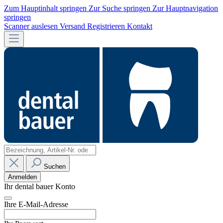
Zum Hauptinhalt springen
Zur Suche springen
Zur Hauptnavigation
springen
Scanner auslesen
Versand
Registrieren
Kontakt
Suchen
Anmelden
Ihr dental bauer Konto
Ihre E-Mail-Adresse