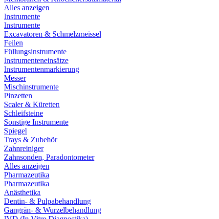
Alles anzeigen
Instrumente
Instrumente
Excavatoren & Schmelzmeissel
Feilen
Füllungsinstrumente
Instrumenteneinsätze
Instrumentenmarkierung
Messer
Mischinstrumente
Pinzetten
Scaler & Küretten
Schleifsteine
Sonstige Instrumente
Spiegel
Trays & Zubehör
Zahnreiniger
Zahnsonden, Paradontometer
Alles anzeigen
Pharmazeutika
Pharmazeutika
Anästhetika
Dentin- & Pulpabehandlung
Gangrän- & Wurzelbehandlung
IVD (In Vitro Diagnostika)