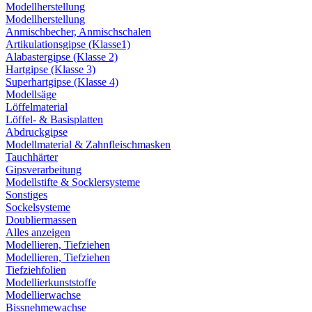
Modellherstellung
Modellherstellung
Anmischbecher, Anmischschalen
Artikulationsgipse (Klasse1)
Alabastergipse (Klasse 2)
Hartgipse (Klasse 3)
Superhartgipse (Klasse 4)
Modellsäge
Löffelmaterial
Löffel- & Basisplatten
Abdruckgipse
Modellmaterial & Zahnfleischmasken
Tauchhärter
Gipsverarbeitung
Modellstifte & Socklersysteme
Sonstiges
Sockelsysteme
Doubliermassen
Alles anzeigen
Modellieren, Tiefziehen
Modellieren, Tiefziehen
Tiefziehfolien
Modellierkunststoffe
Modellierwachse
Bissnehmewachse