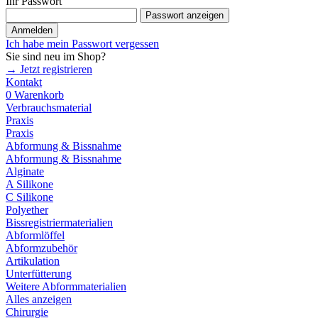
Ihr Passwort
Passwort anzeigen
Anmelden
Ich habe mein Passwort vergessen
Sie sind neu im Shop?
→ Jetzt registrieren
Kontakt
0
Warenkorb
Verbrauchsmaterial
Praxis
Praxis
Abformung & Bissnahme
Abformung & Bissnahme
Alginate
A Silikone
C Silikone
Polyether
Bissregistriermaterialien
Abformlöffel
Abformzubehör
Artikulation
Unterfütterung
Weitere Abformmaterialien
Alles anzeigen
Chirurgie