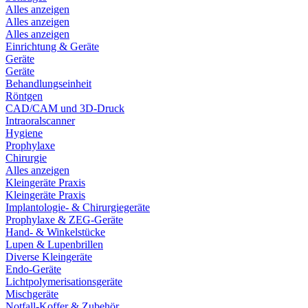
Alles anzeigen
Alles anzeigen
Alles anzeigen
Einrichtung & Geräte
Geräte
Geräte
Behandlungseinheit
Röntgen
CAD/CAM und 3D-Druck
Intraoralscanner
Hygiene
Prophylaxe
Chirurgie
Alles anzeigen
Kleingeräte Praxis
Kleingeräte Praxis
Implantologie- & Chirurgiegeräte
Prophylaxe & ZEG-Geräte
Hand- & Winkelstücke
Lupen & Lupenbrillen
Diverse Kleingeräte
Endo-Geräte
Lichtpolymerisationsgeräte
Mischgeräte
Notfall-Koffer & Zubehör