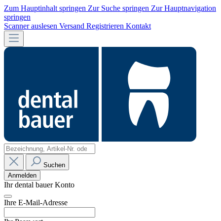
Zum Hauptinhalt springen
Zur Suche springen
Zur Hauptnavigation
springen
Scanner auslesen
Versand
Registrieren
Kontakt
Suchen
Anmelden
Ihr dental bauer Konto
Ihre E-Mail-Adresse