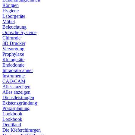
Röntgen
Hygiene
Laborgeräte
Möbel
Beleuchtung
Optische Systeme
Chirurgie
3D Drucker
Versorgung
Prophylaxe
Kleingeräte
Endodontie
Intraoralscanner
Instrumente
CAD/CAM
Alles anzeigen
Alles anzeigen
Dienstleistungen
Existenzgründung
Praxisplanung
Lookbook
Lookbook
Dentiland
Die Kieferchirurgen