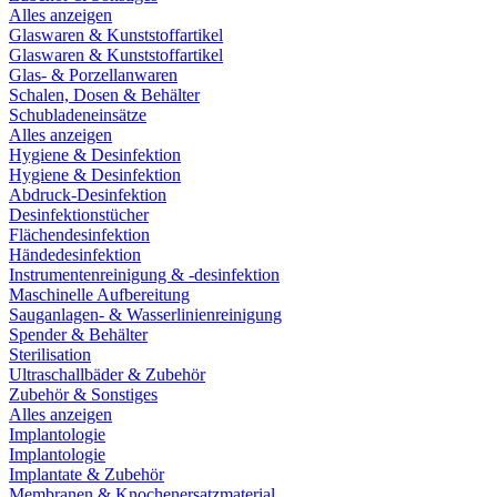
Alles anzeigen
Glaswaren & Kunststoffartikel
Glaswaren & Kunststoffartikel
Glas- & Porzellanwaren
Schalen, Dosen & Behälter
Schubladeneinsätze
Alles anzeigen
Hygiene & Desinfektion
Hygiene & Desinfektion
Abdruck-Desinfektion
Desinfektionstücher
Flächendesinfektion
Händedesinfektion
Instrumentenreinigung & -desinfektion
Maschinelle Aufbereitung
Sauganlagen- & Wasserlinienreinigung
Spender & Behälter
Sterilisation
Ultraschallbäder & Zubehör
Zubehör & Sonstiges
Alles anzeigen
Implantologie
Implantologie
Implantate & Zubehör
Membranen & Knochenersatzmaterial