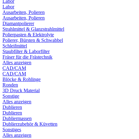
Labor
Labor
Ausarbeiten, Polieren
Ausarbeiten, Polieren
Diamantpolierer
Strahlmittel & Glanzstrahlmittel
Polierpasten & Elektrolyte
Polierer, Bürsten & Schwabbel
Schleifmittel
Staubfilter & Laborfilter
Fräser für die Frästechnik
Alles anzeigen
CAD/CAM
CAD/CAM
Blöcke & Rohlinge
Ronden
3D Druck Material
Sonstige
Alles anzeigen
Dublieren
Dublieren
Dubliermassen
Dublierzubehör & Küvetten
Sonstiges
Alles anzeigen