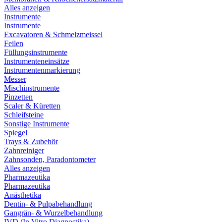
Alles anzeigen
Instrumente
Instrumente
Excavatoren & Schmelzmeissel
Feilen
Füllungsinstrumente
Instrumenteneinsätze
Instrumentenmarkierung
Messer
Mischinstrumente
Pinzetten
Scaler & Küretten
Schleifsteine
Sonstige Instrumente
Spiegel
Trays & Zubehör
Zahnreiniger
Zahnsonden, Paradontometer
Alles anzeigen
Pharmazeutika
Pharmazeutika
Anästhetika
Dentin- & Pulpabehandlung
Gangrän- & Wurzelbehandlung
IVD (In Vitro Diagnostika)