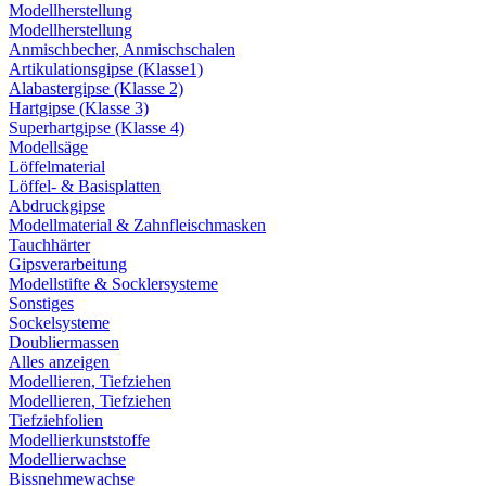
Modellherstellung
Modellherstellung
Anmischbecher, Anmischschalen
Artikulationsgipse (Klasse1)
Alabastergipse (Klasse 2)
Hartgipse (Klasse 3)
Superhartgipse (Klasse 4)
Modellsäge
Löffelmaterial
Löffel- & Basisplatten
Abdruckgipse
Modellmaterial & Zahnfleischmasken
Tauchhärter
Gipsverarbeitung
Modellstifte & Socklersysteme
Sonstiges
Sockelsysteme
Doubliermassen
Alles anzeigen
Modellieren, Tiefziehen
Modellieren, Tiefziehen
Tiefziehfolien
Modellierkunststoffe
Modellierwachse
Bissnehmewachse