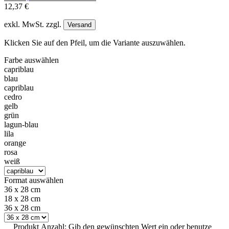
12,37 €
exkl. MwSt. zzgl.
Versand
Klicken Sie auf den Pfeil, um die Variante auszuwählen.
Farbe
auswählen
capriblau
blau
capriblau
cedro
gelb
grün
lagun-blau
lila
orange
rosa
weiß
Format
auswählen
36 x 28 cm
18 x 28 cm
36 x 28 cm
Produkt Anzahl: Gib den gewünschten Wert ein oder benutze