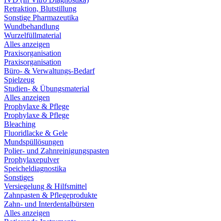
Retraktion, Blutstillung
Sonstige Pharmazeutika
Wundbehandlung
Wurzelfüllmaterial
Alles anzeigen
Praxisorganisation
Praxisorganisation
Büro- & Verwaltungs-Bedarf
Spielzeug
Studien- & Übungsmaterial
Alles anzeigen
Prophylaxe & Pflege
Prophylaxe & Pflege
Bleaching
Fluoridlacke & Gele
Mundspüllösungen
Polier- und Zahnreinigungspasten
Prophylaxepulver
Speicheldiagnostika
Sonstiges
Versiegelung & Hilfsmittel
Zahnpasten & Pflegeprodukte
Zahn- und Interdentalbürsten
Alles anzeigen