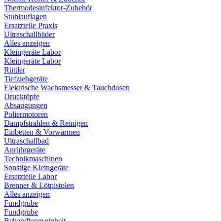
Thermodesinfektor-Zubehör
Stuhlauflagen
Ersatzteile Praxis
Ultraschallbäder
Alles anzeigen
Kleingeräte Labor
Kleingeräte Labor
Rüttler
Tiefziehgeräte
Elektrische Wachsmesser & Tauchdosen
Drucktöpfe
Absaugungen
Poliermotoren
Dampfstrahlen & Reinigen
Einbetten & Vorwärmen
Ultraschallbad
Anrührgeräte
Technikmaschinen
Sonstige Kleingeräte
Ersatzteile Labor
Brenner & Lötpistolen
Alles anzeigen
Fundgrube
Fundgrube
Behandlungseinheit