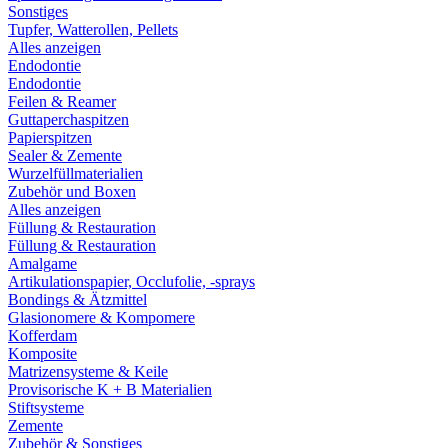
Sonstiges
Tupfer, Watterollen, Pellets
Alles anzeigen
Endodontie
Endodontie
Feilen & Reamer
Guttaperchaspitzen
Papierspitzen
Sealer & Zemente
Wurzelfüllmaterialien
Zubehör und Boxen
Alles anzeigen
Füllung & Restauration
Füllung & Restauration
Amalgame
Artikulationspapier, Occlufolie, -sprays
Bondings & Ätzmittel
Glasionomere & Kompomere
Kofferdam
Komposite
Matrizensysteme & Keile
Provisorische K + B Materialien
Stiftsysteme
Zemente
Zubehör & Sonstiges