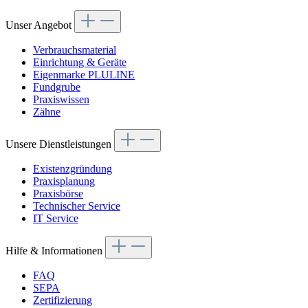
Unser Angebot
Verbrauchsmaterial
Einrichtung & Geräte
Eigenmarke PLULINE
Fundgrube
Praxiswissen
Zähne
Unsere Dienstleistungen
Existenzgründung
Praxisplanung
Praxisbörse
Technischer Service
IT Service
Hilfe & Informationen
FAQ
SEPA
Zertifizierung