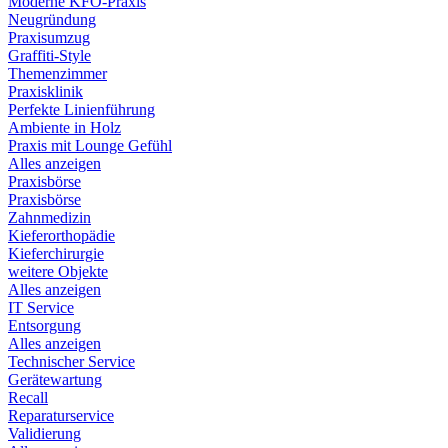
Moderne KFO-Praxis
Neugründung
Praxisumzug
Graffiti-Style
Themenzimmer
Praxisklinik
Perfekte Linienführung
Ambiente in Holz
Praxis mit Lounge Gefühl
Alles anzeigen
Praxisbörse
Praxisbörse
Zahnmedizin
Kieferorthopädie
Kieferchirurgie
weitere Objekte
Alles anzeigen
IT Service
Entsorgung
Alles anzeigen
Technischer Service
Gerätewartung
Recall
Reparaturservice
Validierung