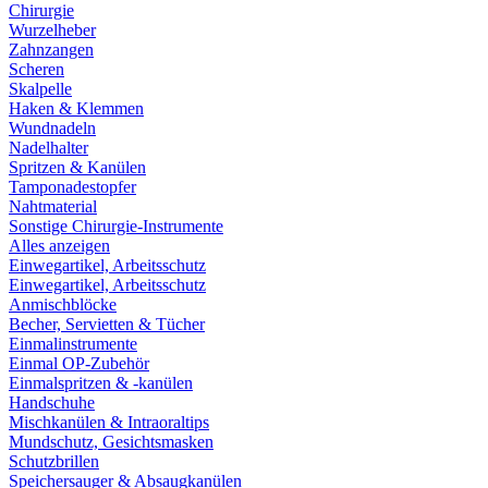
Chirurgie
Wurzelheber
Zahnzangen
Scheren
Skalpelle
Haken & Klemmen
Wundnadeln
Nadelhalter
Spritzen & Kanülen
Tamponadestopfer
Nahtmaterial
Sonstige Chirurgie-Instrumente
Alles anzeigen
Einwegartikel, Arbeitsschutz
Einwegartikel, Arbeitsschutz
Anmischblöcke
Becher, Servietten & Tücher
Einmalinstrumente
Einmal OP-Zubehör
Einmalspritzen & -kanülen
Handschuhe
Mischkanülen & Intraoraltips
Mundschutz, Gesichtsmasken
Schutzbrillen
Speichersauger & Absaugkanülen