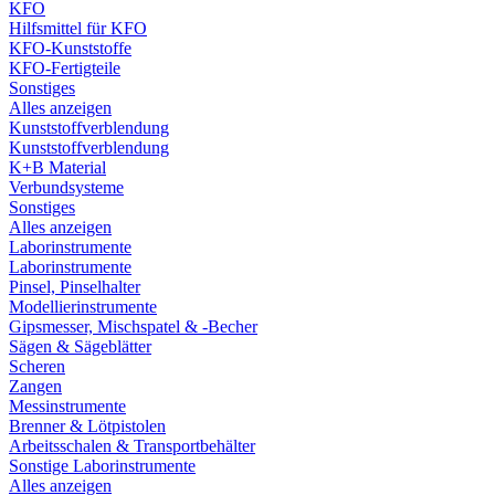
KFO
Hilfsmittel für KFO
KFO-Kunststoffe
KFO-Fertigteile
Sonstiges
Alles anzeigen
Kunststoffverblendung
Kunststoffverblendung
K+B Material
Verbundsysteme
Sonstiges
Alles anzeigen
Laborinstrumente
Laborinstrumente
Pinsel, Pinselhalter
Modellierinstrumente
Gipsmesser, Mischspatel & -Becher
Sägen & Sägeblätter
Scheren
Zangen
Messinstrumente
Brenner & Lötpistolen
Arbeitsschalen & Transportbehälter
Sonstige Laborinstrumente
Alles anzeigen