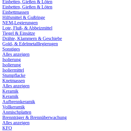
Einbetten, Gießen & Löten
Einbetten, Gießen & Löten
Einbettmassen
Hilfsmittel & Gußringe
NEM-Legierungen
Lote, Fluß- & Abbeizmittel
Tiegel & Einsätze
Drähte, Klammern & Geschiebe
Gold- & Edelmetalllegierugen
Sonstiges
Alles anzeigen
Isolierung
Isolierung
Isoliermittel
Stumpflacke
Knetmassen
Alles anzeigen
Keramik
Keramik
Aufbrennkeramik
Vollkeramik
Anmischplatten
Brennträger & Brennüberwachung
Alles anzeigen
KFO