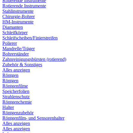
Rotierende Instrumente
Rotierende Instrumente
Stahlinstrumente
Chirurgie-Bohrer
HM-Instrumente
Diamanten
Schleifkörper
Schleifscheiben/Finierstreifen
Polierer
Mandrelle/Träger
Bohrerständer
Zahnreinigungsbürsten (rotierend)
Zubehör & Sonstiges
Alles anzeigen
Röntgen
Röntgen
Röntgenfilme
Speicherfolien
Strahlenschutz
Röntgenchemie
Halter
Röntgenzubehör
Röntgenfilm- und Sensorenhalter
Alles anzeigen
Alles anzeigen