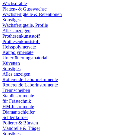
Wachsdrähte
Platten- & Gusswachse
Wachsfertigteile & Retentionen
Sonstiges
Wachsfertigteile, Profile
Alles anzeigen
Prothesenkunststoff
Prothesenkunststoff
Heisspolymersate
Kaltpolymersate
Unterfütterungsmaterial
Küvetten
Sonstiges
Alles anzeigen
Rotierende Laborinstrumente
Rotierende Laborinstrumente
Trennscheiben
Stahlinstrumente
für Frästechnik
HM-Instrumente
Diamantschleifer
Schleifkörper
Polierer & Bürsten
Mandrelle & Träger
Sonstiges