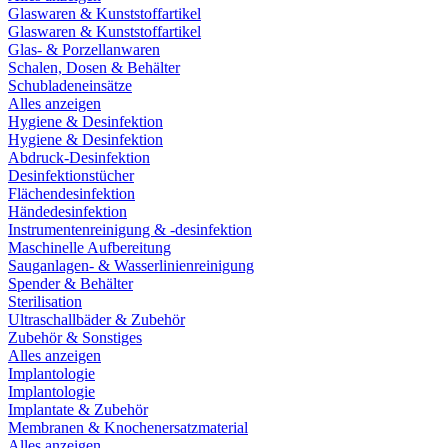
Glaswaren & Kunststoffartikel
Glaswaren & Kunststoffartikel
Glas- & Porzellanwaren
Schalen, Dosen & Behälter
Schubladeneinsätze
Alles anzeigen
Hygiene & Desinfektion
Hygiene & Desinfektion
Abdruck-Desinfektion
Desinfektionstücher
Flächendesinfektion
Händedesinfektion
Instrumentenreinigung & -desinfektion
Maschinelle Aufbereitung
Sauganlagen- & Wasserlinienreinigung
Spender & Behälter
Sterilisation
Ultraschallbäder & Zubehör
Zubehör & Sonstiges
Alles anzeigen
Implantologie
Implantologie
Implantate & Zubehör
Membranen & Knochenersatzmaterial
Alles anzeigen