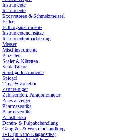
Instrumente
Instrumente
Excavatoren & Schmelzmeissel
Feilen
Füllungsinstrumente
Instrumenteneinsätze
Instrumentenmarkierung
Messer
Mischinstrumente
Pinzetten
Scaler & Küretten
Schleifsteine
Sonstige Instrumente
Spiegel
Trays & Zubehör
Zahnreiniger
Zahnsonden, Paradontometer
Alles anzeigen
Pharmazeutika
Pharmazeutika
Anästhetika
Dentin- & Pulpabehandlung
Gangrän- & Wurzelbehandlung
IVD (In Vitro Diagnostika)
Retraktion, Blutstillung