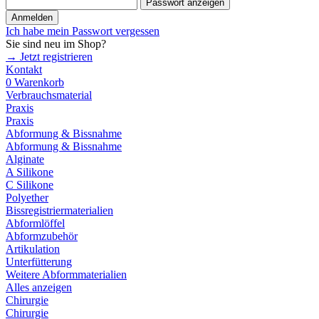
Passwort anzeigen
Anmelden
Ich habe mein Passwort vergessen
Sie sind neu im Shop?
→ Jetzt registrieren
Kontakt
0
Warenkorb
Verbrauchsmaterial
Praxis
Praxis
Abformung & Bissnahme
Abformung & Bissnahme
Alginate
A Silikone
C Silikone
Polyether
Bissregistriermaterialien
Abformlöffel
Abformzubehör
Artikulation
Unterfütterung
Weitere Abformmaterialien
Alles anzeigen
Chirurgie
Chirurgie