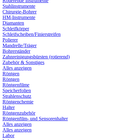
Rotierende Instrumente
Stahlinstrumente
Chirurgie-Bohrer
HM-Instrumente
Diamanten
Schleifkörper
Schleifscheiben/Finierstreifen
Polierer
Mandrelle/Träger
Bohrerständer
Zahnreinigungsbürsten (rotierend)
Zubehör & Sonstiges
Alles anzeigen
Röntgen
Röntgen
Röntgenfilme
Speicherfolien
Strahlenschutz
Röntgenchemie
Halter
Röntgenzubehör
Röntgenfilm- und Sensorenhalter
Alles anzeigen
Alles anzeigen
Labor