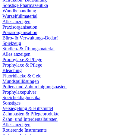
Sonstige Pharmazeutika
Wundbehandlung
Wurzelfüllmaterial
Alles anzeigen
Praxisorganisation
Praxisorganisation
Büro- & Verwaltungs-Bedarf
Spielzeug
Studien- & Übungsmaterial
Alles anzeigen
Prophylaxe & Pflege
Prophylaxe & Pflege
Bleaching
Fluoridlacke & Gele
Mundspüllösungen
Polier- und Zahnreinigungspasten
Prophylaxepulver
Speicheldiagnostika
Sonstiges
Versiegelung & Hilfsmittel
Zahnpasten & Pflegeprodukte
Zahn- und Interdentalbürsten
Alles anzeigen
Rotierende Instrumente