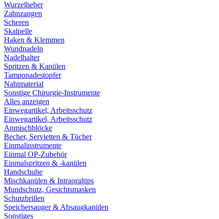
Wurzelheber
Zahnzangen
Scheren
Skalpelle
Haken & Klemmen
Wundnadeln
Nadelhalter
Spritzen & Kanülen
Tamponadestopfer
Nahtmaterial
Sonstige Chirurgie-Instrumente
Alles anzeigen
Einwegartikel, Arbeitsschutz
Einwegartikel, Arbeitsschutz
Anmischblöcke
Becher, Servietten & Tücher
Einmalinstrumente
Einmal OP-Zubehör
Einmalspritzen & -kanülen
Handschuhe
Mischkanülen & Intraoraltips
Mundschutz, Gesichtsmasken
Schutzbrillen
Speichersauger & Absaugkanülen
Sonstiges