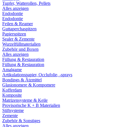
Tupfer, Watterollen, Pellets
Alles anzeigen
Endodontie
Endodontie
Feilen & Reamer
Guttaperchaspitzen
Papierspitzen
Sealer & Zemente
Wurzelfüllmaterialien
Zubehör und Boxen
Alles anzeigen
Füllung & Restauration
Füllung & Restauration
Amalgame
Artikulationspapier, Occlufolie, -sprays
Bondings & Ätzmittel
Glasionomere & Kompomere
Kofferdam
Komposite
Matrizensysteme & Keile
Provisorische K + B Materialien
Stiftsysteme
Zemente
Zubehör & Sonstiges
Alles anzeigen