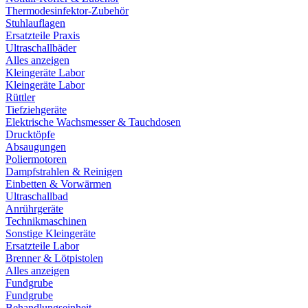
Thermodesinfektor-Zubehör
Stuhlauflagen
Ersatzteile Praxis
Ultraschallbäder
Alles anzeigen
Kleingeräte Labor
Kleingeräte Labor
Rüttler
Tiefziehgeräte
Elektrische Wachsmesser & Tauchdosen
Drucktöpfe
Absaugungen
Poliermotoren
Dampfstrahlen & Reinigen
Einbetten & Vorwärmen
Ultraschallbad
Anrührgeräte
Technikmaschinen
Sonstige Kleingeräte
Ersatzteile Labor
Brenner & Lötpistolen
Alles anzeigen
Fundgrube
Fundgrube
Behandlungseinheit