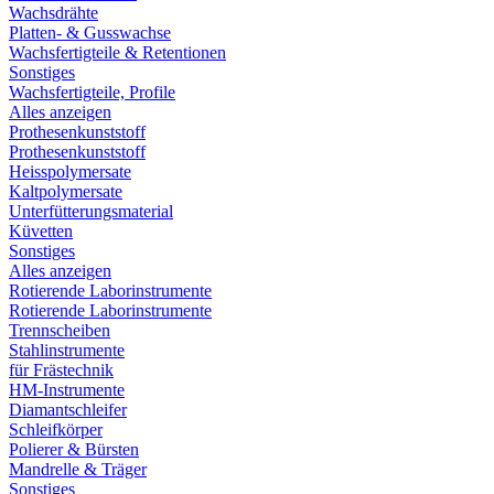
Wachsdrähte
Platten- & Gusswachse
Wachsfertigteile & Retentionen
Sonstiges
Wachsfertigteile, Profile
Alles anzeigen
Prothesenkunststoff
Prothesenkunststoff
Heisspolymersate
Kaltpolymersate
Unterfütterungsmaterial
Küvetten
Sonstiges
Alles anzeigen
Rotierende Laborinstrumente
Rotierende Laborinstrumente
Trennscheiben
Stahlinstrumente
für Frästechnik
HM-Instrumente
Diamantschleifer
Schleifkörper
Polierer & Bürsten
Mandrelle & Träger
Sonstiges