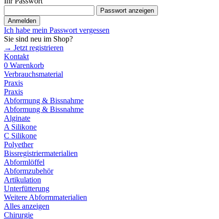
Ihr Passwort
Passwort anzeigen
Anmelden
Ich habe mein Passwort vergessen
Sie sind neu im Shop?
→ Jetzt registrieren
Kontakt
0
Warenkorb
Verbrauchsmaterial
Praxis
Praxis
Abformung & Bissnahme
Abformung & Bissnahme
Alginate
A Silikone
C Silikone
Polyether
Bissregistriermaterialien
Abformlöffel
Abformzubehör
Artikulation
Unterfütterung
Weitere Abformmaterialien
Alles anzeigen
Chirurgie