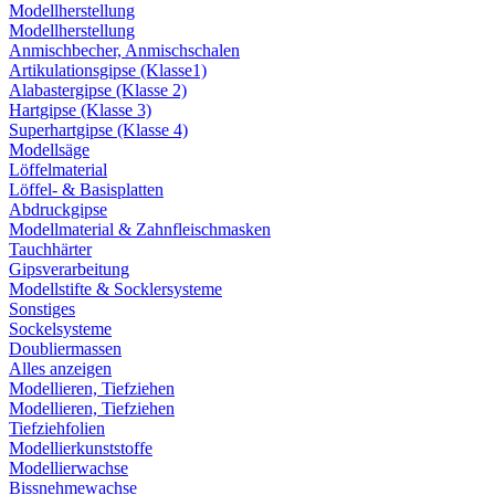
Modellherstellung
Modellherstellung
Anmischbecher, Anmischschalen
Artikulationsgipse (Klasse1)
Alabastergipse (Klasse 2)
Hartgipse (Klasse 3)
Superhartgipse (Klasse 4)
Modellsäge
Löffelmaterial
Löffel- & Basisplatten
Abdruckgipse
Modellmaterial & Zahnfleischmasken
Tauchhärter
Gipsverarbeitung
Modellstifte & Socklersysteme
Sonstiges
Sockelsysteme
Doubliermassen
Alles anzeigen
Modellieren, Tiefziehen
Modellieren, Tiefziehen
Tiefziehfolien
Modellierkunststoffe
Modellierwachse
Bissnehmewachse