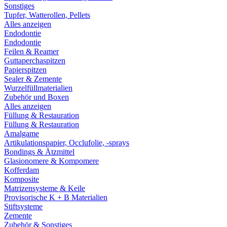
Sonstiges
Tupfer, Watterollen, Pellets
Alles anzeigen
Endodontie
Endodontie
Feilen & Reamer
Guttaperchaspitzen
Papierspitzen
Sealer & Zemente
Wurzelfüllmaterialien
Zubehör und Boxen
Alles anzeigen
Füllung & Restauration
Füllung & Restauration
Amalgame
Artikulationspapier, Occlufolie, -sprays
Bondings & Ätzmittel
Glasionomere & Kompomere
Kofferdam
Komposite
Matrizensysteme & Keile
Provisorische K + B Materialien
Stiftsysteme
Zemente
Zubehör & Sonstiges