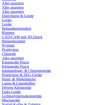
Alles anzeigen
Alles anzeigen
Alles anzeigen
Einrichtung & Geräte
Geräte
Geräte
Behandlungseinheit
Röntgen
CAD/CAM und 3D-Druck
Intraoralscanner
Hygiene
Prophylaxe
Chirurgie
Alles anzeigen
Kleingeräte Praxis
Kleingeräte Praxis
Implantologie- & Chirurgiegeräte
Prophylaxe & ZEG-Geräte
Hand- & Winkelstücke
Lupen & Lupenbrillen
Diverse Kleingeräte
Endo-Geräte
Lichtpolymerisationsgeräte
Mischgeräte
Notfall-Koffer & Zubehör