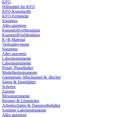
KFO
Hilfsmittel für KFO
KFO-Kunststoffe
KFO-Fertigteile
Sonstiges
Alles anzeigen
Kunststoffverblendung
Kunststoffverblendung
K+B Material
Verbundsysteme
Sonstiges
Alles anzeigen
Laborinstrumente
Laborinstrumente
Pinsel, Pinselhalter
Modellierinstrumente
Gipsmesser, Mischspatel & -Becher
Sägen & Sägeblätter
Scheren
Zangen
Messinstrumente
Brenner & Lötpistolen
Arbeitsschalen & Transportbehälter
Sonstige Laborinstrumente
Alles anzeigen