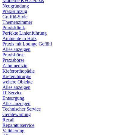
Moderne KFO-Praxis
Neugründung
Praxisumzug
Graffiti-Style
Themenzimmer
Praxisklinik
Perfekte Linienführung
Ambiente in Holz
Praxis mit Lounge Gefühl
Alles anzeigen
Praxisbörse
Praxisbörse
Zahnmedizin
Kieferorthopädie
Kieferchirurgie
weitere Objekte
Alles anzeigen
IT Service
Entsorgung
Alles anzeigen
Technischer Service
Gerätewartung
Recall
Reparaturservice
Validierung