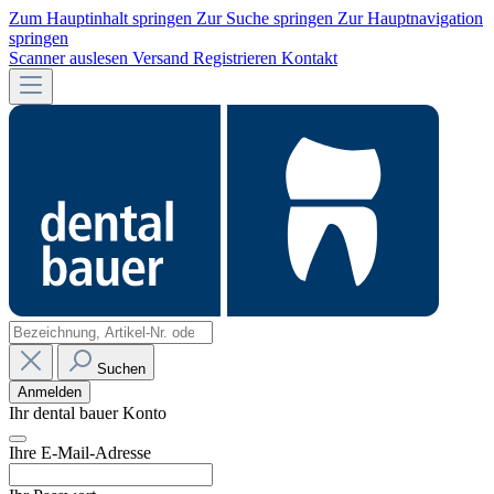
Zum Hauptinhalt springen
Zur Suche springen
Zur Hauptnavigation
springen
Scanner auslesen
Versand
Registrieren
Kontakt
Suchen
Anmelden
Ihr dental bauer Konto
Ihre E-Mail-Adresse