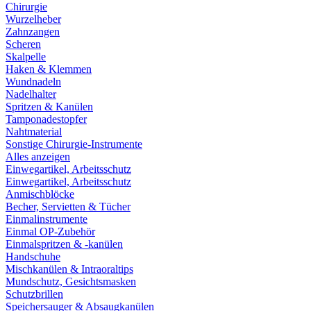
Chirurgie
Wurzelheber
Zahnzangen
Scheren
Skalpelle
Haken & Klemmen
Wundnadeln
Nadelhalter
Spritzen & Kanülen
Tamponadestopfer
Nahtmaterial
Sonstige Chirurgie-Instrumente
Alles anzeigen
Einwegartikel, Arbeitsschutz
Einwegartikel, Arbeitsschutz
Anmischblöcke
Becher, Servietten & Tücher
Einmalinstrumente
Einmal OP-Zubehör
Einmalspritzen & -kanülen
Handschuhe
Mischkanülen & Intraoraltips
Mundschutz, Gesichtsmasken
Schutzbrillen
Speichersauger & Absaugkanülen