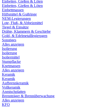
Einbetten, Gießen & Löten
Einbetten, Gießen & Löten
Einbettmassen
Hilfsmittel & Gußringe
NEM-Legierungen
Lote, Fluß- & Abbeizmittel
Tiegel & Einsätze
Drähte, Klammern & Geschiebe
Gold- & Edelmetalllegierugen
Sonstiges
Alles anzeigen
Isolierung
Isolierung
Isoliermittel
Stumpflacke
Knetmassen
Alles anzeigen
Keramik
Keramik
Aufbrennkeramik
Vollkeramik
Anmischplatten
Brennträger & Brennüberwachung
Alles anzeigen
KFO