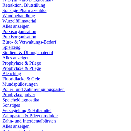
Retraktion, Blutstillung
Sonstige Pharmazeutika
Wundbehandlung
Wurzelfüllmaterial
Alles anzeigen
Praxisorganisation
Praxisorganisation
Büro- & Verwaltungs-Bedarf
Spielzeug
Studien- & Übungsmaterial
Alles anzeigen
Prophylaxe & Pflege
Prophylaxe & Pflege
Bleaching
Fluoridlacke & Gele
Mundspüllösungen
Polier- und Zahnreinigungspasten
Prophylaxepulver
Speicheldiagnostika
Sonstiges
Versiegelung & Hilfsmittel
Zahnpasten & Pflegeprodukte
Zahn- und Interdentalbürsten
Alles anzeigen