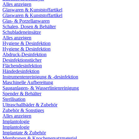
Alles anzeigen
Glaswaren & Kunststoffartikel
Glaswaren & Kunststoffartikel
Glas- & Porzellanwaren
Schalen, Dosen & Behälter
Schubladeneinsätze
Alles anzeigen
Hygiene & Desinfektion
Hygiene & Desinfektion
Abdruck-Desinfektion
Desinfektionstücher
Flächendesinfektion
Händedesinfektion
Instrumentenreinigung & -desinfektion
Maschinelle Aufbereitung
Sauganlagen- & Wasserlinienreinigung
Spender & Behälter
Sterilisation
Ultraschallbäder & Zubehör
Zubehör & Sonstiges
Alles anzeigen
Implantologie
Implantologie
Implantate & Zubehör
Membranen & Knochenersatzmaterial