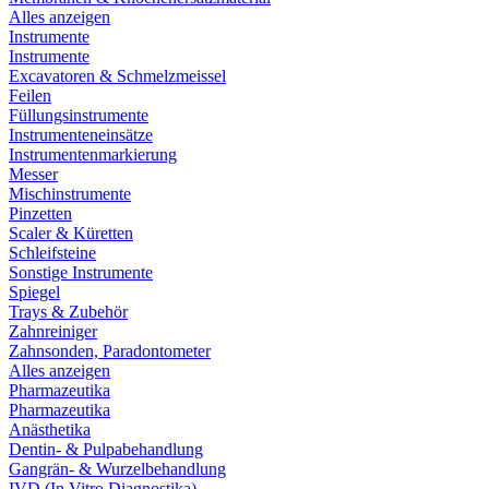
Alles anzeigen
Instrumente
Instrumente
Excavatoren & Schmelzmeissel
Feilen
Füllungsinstrumente
Instrumenteneinsätze
Instrumentenmarkierung
Messer
Mischinstrumente
Pinzetten
Scaler & Küretten
Schleifsteine
Sonstige Instrumente
Spiegel
Trays & Zubehör
Zahnreiniger
Zahnsonden, Paradontometer
Alles anzeigen
Pharmazeutika
Pharmazeutika
Anästhetika
Dentin- & Pulpabehandlung
Gangrän- & Wurzelbehandlung
IVD (In Vitro Diagnostika)