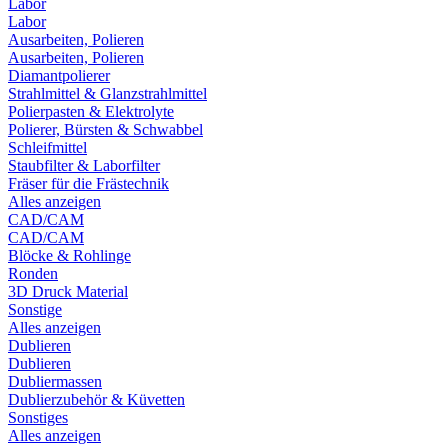
Labor
Labor
Ausarbeiten, Polieren
Ausarbeiten, Polieren
Diamantpolierer
Strahlmittel & Glanzstrahlmittel
Polierpasten & Elektrolyte
Polierer, Bürsten & Schwabbel
Schleifmittel
Staubfilter & Laborfilter
Fräser für die Frästechnik
Alles anzeigen
CAD/CAM
CAD/CAM
Blöcke & Rohlinge
Ronden
3D Druck Material
Sonstige
Alles anzeigen
Dublieren
Dublieren
Dubliermassen
Dublierzubehör & Küvetten
Sonstiges
Alles anzeigen