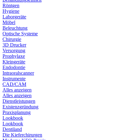
Röntgen
Hygiene
Laborgeräte
Möbel
Beleuchtung
Optische Systeme
Chirurgie
3D Drucker
Versorgung
Prophylaxe
Kleingeräte
Endodontie
Intraoralscanner
Instrumente
CAD/CAM
Alles anzeigen
Alles anzeigen
Dienstleistungen
Existenzgründung
Praxisplanung
Lookbook
Lookbook
Dentiland
Die Kieferchirurgen