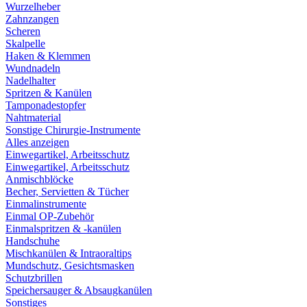
Wurzelheber
Zahnzangen
Scheren
Skalpelle
Haken & Klemmen
Wundnadeln
Nadelhalter
Spritzen & Kanülen
Tamponadestopfer
Nahtmaterial
Sonstige Chirurgie-Instrumente
Alles anzeigen
Einwegartikel, Arbeitsschutz
Einwegartikel, Arbeitsschutz
Anmischblöcke
Becher, Servietten & Tücher
Einmalinstrumente
Einmal OP-Zubehör
Einmalspritzen & -kanülen
Handschuhe
Mischkanülen & Intraoraltips
Mundschutz, Gesichtsmasken
Schutzbrillen
Speichersauger & Absaugkanülen
Sonstiges