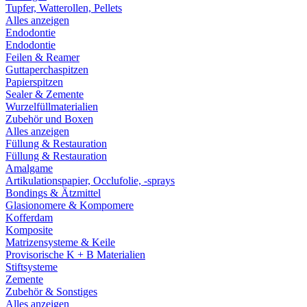
Tupfer, Watterollen, Pellets
Alles anzeigen
Endodontie
Endodontie
Feilen & Reamer
Guttaperchaspitzen
Papierspitzen
Sealer & Zemente
Wurzelfüllmaterialien
Zubehör und Boxen
Alles anzeigen
Füllung & Restauration
Füllung & Restauration
Amalgame
Artikulationspapier, Occlufolie, -sprays
Bondings & Ätzmittel
Glasionomere & Kompomere
Kofferdam
Komposite
Matrizensysteme & Keile
Provisorische K + B Materialien
Stiftsysteme
Zemente
Zubehör & Sonstiges
Alles anzeigen