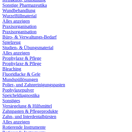
Sonstige Pharmazeutika
Wundbehandlung
Wurzelfüllmaterial
Alles anzeigen
Praxisorganisation
Praxisorganisation
Büro- & Verwaltungs-Bedarf
Spielzeug
Studien- & Übungsmaterial
Alles anzeigen
Prophylaxe & Pflege
Prophylaxe & Pflege
Bleaching
Fluoridlacke & Gele
Mundspüllösungen
Polier- und Zahnreinigungspasten
Pophylaxepulver
Speicheldiagnostika
Sonstiges
Versiegelung & Hilfsmittel
Zahnpasten & Pflegeprodukte
Zahn- und Interdentalbürsten
Alles anzeigen
Rotierende Instrumente