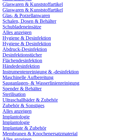
Glaswaren & Kunststoffartikel
Glaswaren & Kunststoffartikel
Glas- & Porzellanwaren
Schalen, Dosen & Behälter
Schubladeneinsätze
Alles anzeigen
Hygiene & Desinfektion
Hygiene & Desinfektion
Abdruck-Desinfektion
Desinfektionstücher
Flächendesinfektion
Händedesinfektion
Instrumentenreinigung & -desinfektion
Maschinelle Aufbereitung
Sauganlagen- & Wasserlinienreinigung
Spender & Behälter
Sterilisation
Ultraschallbäder & Zubehör
Zubehör & Sonstiges
Alles anzeigen
Implantologie
Implantologie
Implantate & Zubehör
Membranen & Knochenersatzmaterial
Alles anzeigen