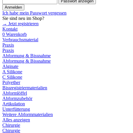
Passwort anzeigen
Anmelden
Ich habe mein Passwort vergessen
Sie sind neu im Shop?
→ Jetzt registrieren
Kontakt
0
Warenkorb
Verbrauchsmaterial
Praxis
Praxis
Abformung & Bissnahme
Abformung & Bissnahme
Alginate
A Silikone
C Silikone
Polyether
Bissregistriermaterialien
Abformlöffel
Abformzubehör
Artikulation
Unterfütterung
Weitere Abformmaterialien
Alles anzeigen
Chirurgie
Chirurgie