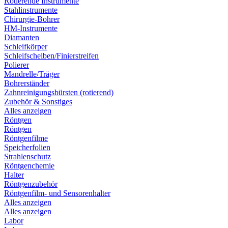
Rotierende Instrumente
Stahlinstrumente
Chirurgie-Bohrer
HM-Instrumente
Diamanten
Schleifkörper
Schleifscheiben/Finierstreifen
Polierer
Mandrelle/Träger
Bohrerständer
Zahnreinigungsbürsten (rotierend)
Zubehör & Sonstiges
Alles anzeigen
Röntgen
Röntgen
Röntgenfilme
Speicherfolien
Strahlenschutz
Röntgenchemie
Halter
Röntgenzubehör
Röntgenfilm- und Sensorenhalter
Alles anzeigen
Alles anzeigen
Labor