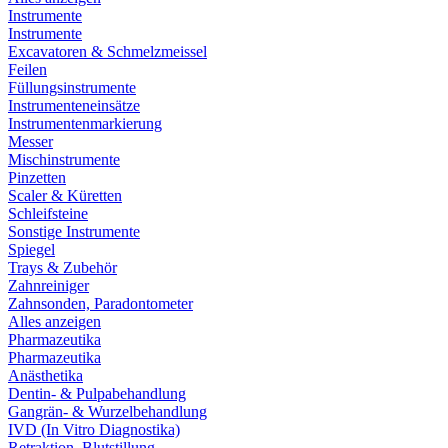
Instrumente
Instrumente
Excavatoren & Schmelzmeissel
Feilen
Füllungsinstrumente
Instrumenteneinsätze
Instrumentenmarkierung
Messer
Mischinstrumente
Pinzetten
Scaler & Küretten
Schleifsteine
Sonstige Instrumente
Spiegel
Trays & Zubehör
Zahnreiniger
Zahnsonden, Paradontometer
Alles anzeigen
Pharmazeutika
Pharmazeutika
Anästhetika
Dentin- & Pulpabehandlung
Gangrän- & Wurzelbehandlung
IVD (In Vitro Diagnostika)
Retraktion, Blutstillung